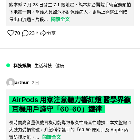
熊本縣 7 月 28 日發生 7.1 級地震，熊本綜合醫院手術室鏡頭拍
下地震一刻，醫護人員臨危不亂保護病人，更馬上開逃生門確
閱讀全文
保出口流通。片段...
70
23
分享
↗
科技娛樂
生活科技
健康
arthur
2 日
AirPods 用家注意聽力響紅燈 醫學界籲
耳機用戶謹守「60-60」鐵律
長時間高音量佩戴耳機可能導致永久性噪音性聽損。本文盤點 4
大聽力受損警號，介紹科學護耳的「60-60 原則」及 Apple 內
閱讀全文
置防護功能，...