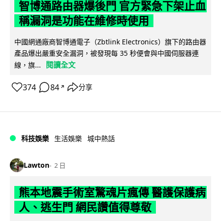
智博通路由器爆後門 官方緊急下架止血
稱漏洞是功能在維修時使用
中國網通廠商智博通電子（Zbtlink Electronics）旗下的路由器
產品爆出嚴重安全漏洞，被發現每 35 秒便會與中國伺服器連
閱讀全文
線，旗...
374
84
分享
↗
科技娛樂
生活娛樂
城中熱話
Lawton
2 日
熊本地震手術室驚魂片瘋傳 醫護保護病
人、逃生門 網民讚值得尊敬