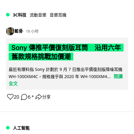
3C科技
流動音樂
音樂耳機
藍骨
18 小時
Sony 傳推平價復刻版耳筒 沿用六年
舊款規格挑戰加價潮
最近有爆料指 Sony 計劃於 9 月 7 日推出平價復刻版降噪耳機
閱讀
WH-1000XM4C，規格幾乎與 2020 年 WH-1000XM4...
全文
20
6
分享
↗
人工智能