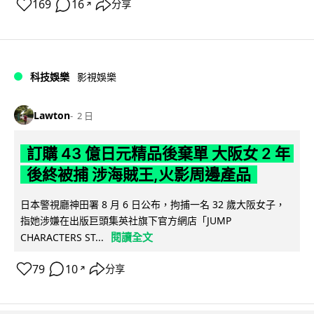
169
16
分享
↗
科技娛樂
影視娛樂
Lawton
2 日
訂購 43 億日元精品後棄單 大阪女 2 年
後終被捕 涉海賊王,火影周邊產品
日本警視廳神田署 8 月 6 日公布，拘捕一名 32 歲大阪女子，
指她涉嫌在出版巨頭集英社旗下官方網店「JUMP
閱讀全文
CHARACTERS ST...
79
10
分享
↗