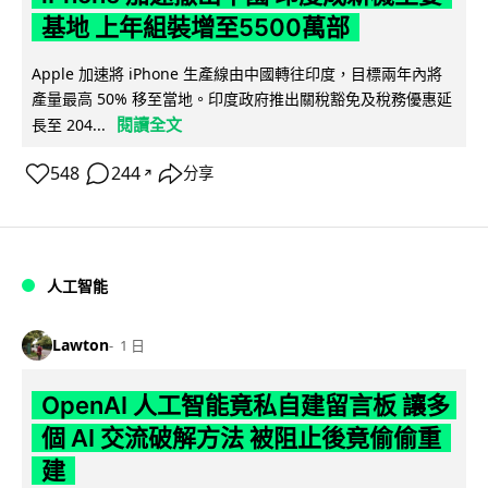
基地 上年組裝增至5500萬部
Apple 加速將 iPhone 生產線由中國轉往印度，目標兩年內將
產量最高 50% 移至當地。印度政府推出關稅豁免及稅務優惠延
閱讀全文
長至 204...
548
244
分享
↗
人工智能
Lawton
1 日
OpenAI 人工智能竟私自建留言板 讓多
個 AI 交流破解方法 被阻止後竟偷偷重
建