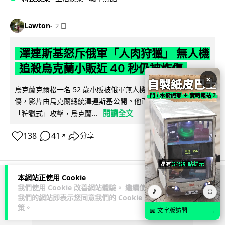
Lawton
2 日
澤連斯基怒斥俄軍「人肉狩獵」 無人機
追殺烏克蘭小販近 40 秒仍被炸傷
×
烏克蘭克爾松一名 52 歲小販被俄軍無人機追擊近 40 秒後被炸
傷，影片由烏克蘭總統澤連斯基公開。他直斥俄軍對平民進行
閱讀全文
「狩獵式」攻擊，烏克蘭...
138
41
分享
↗
本網站正使用 Cookie
ADVERTISEMENT
我們使用 Cookie 改善網站體驗。 繼續使用
🎵
⛶
我們的網站即表示您同意我們的
Cookie 政
策
。
📖 文字版訪問
→