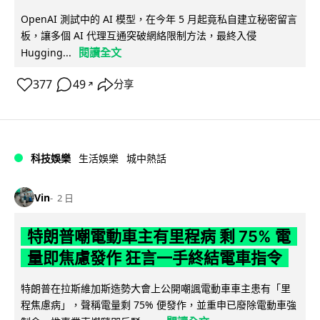
OpenAI 測試中的 AI 模型，在今年 5 月起竟私自建立秘密留言
板，讓多個 AI 代理互通突破網絡限制方法，最終入侵
閱讀全文
Hugging...
377
49
分享
↗
科技娛樂
生活娛樂
城中熱話
Vin
2 日
特朗普嘲電動車主有里程病 剩 75% 電
量即焦慮發作 狂言一手終結電車指令
特朗普在拉斯維加斯造勢大會上公開嘲諷電動車車主患有「里
程焦慮病」，聲稱電量剩 75% 便發作，並重申已廢除電動車強