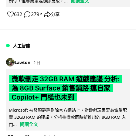
閱讀全文
制令。惟專業車媒隨即反駁，...
632
279
分享
↗
人工智能
Lawton
2 日
微軟刪走 32GB RAM 遊戲建議 分析:
為 8GB Surface 銷售鋪路 連自家
Copilot+ 門檻也未到
Microsoft 被發現靜靜刪除官方網站上，對遊戲玩家要為電腦配
置 32GB RAM 的建議。分析指微軟同時新推出的 8GB RAM 入
閱讀全文
門...