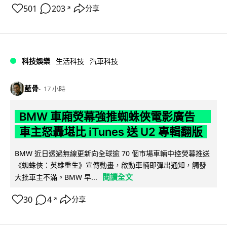
501
203
分享
↗
科技娛樂
生活科技
汽車科技
藍骨
17 小時
BMW 車廂熒幕強推蜘蛛俠電影廣告
車主怒轟堪比 iTunes 送 U2 專輯翻版
BMW 近日透過無線更新向全球逾 70 個市場車輛中控熒幕推送
《蜘蛛俠：英雄重生》宣傳動畫，啟動車輛即彈出通知，觸發
閱讀全文
大批車主不滿。BMW 早...
30
4
分享
↗