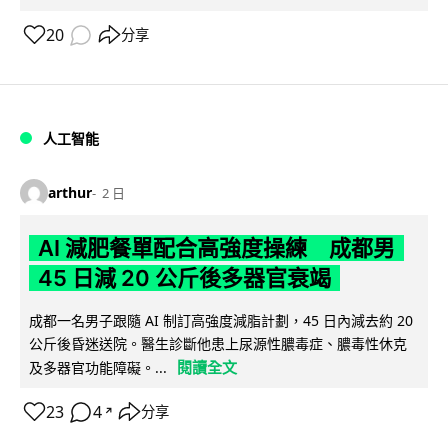
20
分享
人工智能
arthur
2 日
AI 減肥餐單配合高強度操練 成都男
45 日減 20 公斤後多器官衰竭
成都一名男子跟隨 AI 制訂高強度減脂計劃，45 日內減去約 20
公斤後昏迷送院。醫生診斷他患上尿源性膿毒症、膿毒性休克
閱讀全文
及多器官功能障礙。...
23
4
分享
↗