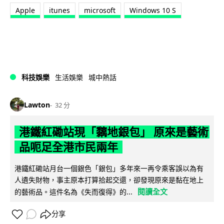
Apple
itunes
microsoft
Windows 10 S
科技娛樂
生活娛樂
城中熱話
Lawton
32 分
港鐵紅磡站現「黐地銀包」 原來是藝術
品呃足全港市民兩年
港鐵紅磡站月台一個銀色「銀包」多年來一再令乘客誤以為有
人遺失財物，事主原本打算拾起交還，卻發現原來是黏在地上
閱讀全文
的藝術品。這件名為《失而復得》的...
分享