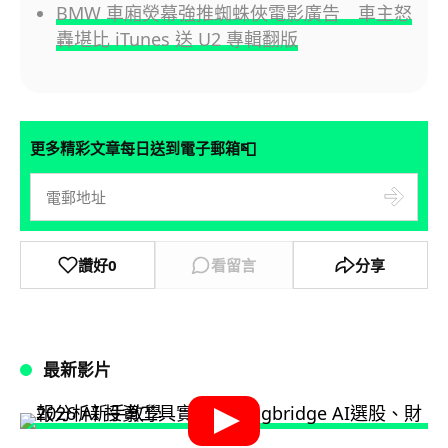
BMW 車廂熒幕強推蜘蛛俠電影廣告 車主怒
轟堪比 iTunes 送 U2 專輯翻版
📮
更多精彩文章每日送到電子郵箱
讚好
0
看留言
分享
最新影片