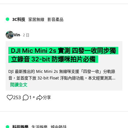
3C科技
家居無線
影音產品
Vin
2 日
DJI Mic Mini 2s 實測 四發一收同步獨
立錄音 32-bit 防爆咪拍片必備
DJI 最新推出的 Mic Mini 2s 無線咪支援「四發一收」分軌錄
音，並首度下放 32-bit Float 浮點內錄功能。本文經實測其...
閱讀全文
253
1
分享
↗
科技娛樂
生活娛樂
城中熱話