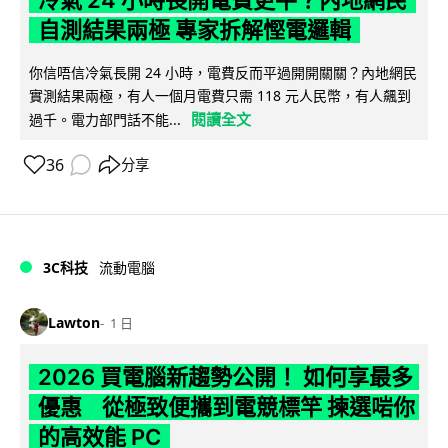
冷氣 24 小時長開電費更平？內地網民
自測結果兩極 專家拆解慳電邏輯
你信唔信冷氣長開 24 小時，電費反而平過開開關關？內地網民
實測結果兩極，有人一個月電費只需 118 元人民幣，有人飆到
閱讀全文
過千。電力部門話不能...
36
分享
3C科技
流動電腦
Lawton
1 日
2026 買電腦新趨勢公開！ 如何享最多
優惠 從極致便攜到電競標竿 揀選啱你
的高效能 PC