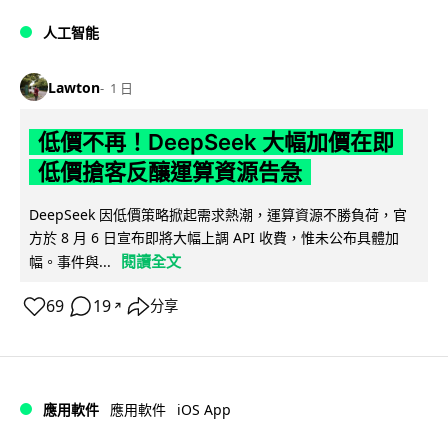
人工智能
Lawton
1 日
低價不再！DeepSeek 大幅加價在即
低價搶客反釀運算資源告急
DeepSeek 因低價策略掀起需求熱潮，運算資源不勝負荷，官
方於 8 月 6 日宣布即將大幅上調 API 收費，惟未公布具體加
閱讀全文
幅。事件與...
69
19
分享
↗
iOS App
應用軟件
應用軟件