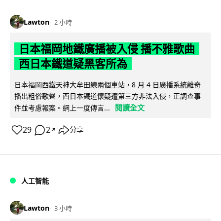
Lawton
2 小時
日本福岡地鐵廣播被入侵 播不雅歌曲
西日本鐵道疑黑客所為
日本福岡西鐵天神大牟田線兩個車站，8 月 4 日廣播系統離奇
播出粗俗歌聲，西日本鐵道懷疑遭第三方非法入侵，正調查事
閱讀全文
件並考慮報案。網上一度傳言...
29
2
分享
↗
人工智能
Lawton
3 小時