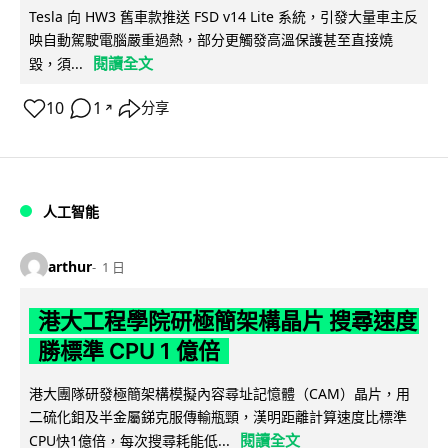
Tesla 向 HW3 舊車款推送 FSD v14 Lite 系統，引發大量車主反
映自動駕駛電腦嚴重過熱，部分更觸發高溫保護甚至直接燒
閱讀全文
毀，須...
10
1
分享
↗
人工智能
arthur
1 日
港大工程學院研極簡架構晶片 搜尋速度
勝標準 CPU 1 億倍
港大團隊研發極簡架構模擬內容尋址記憶體（CAM）晶片，用
二硫化鉬及半金屬銻克服傳輸瓶頸，漢明距離計算速度比標準
閱讀全文
CPU快1億倍，每次搜尋耗能低...