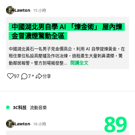
Lawton
15 小時
中國湖北男自學 AI 「煉金術」 屋內煉
金冒濃煙驚動全區
中國湖北黃石一名男子見金價高企，利用 AI 自學提煉黃金，在
租住單位私設高壓爐及作坊冶煉，過程產生大量刺鼻濃煙，驚
閱讀全文
動鄰居報警。警方到場揭發整...
97
7
分享
↗
3C科技
流動音樂
89
Lawton
16 小時