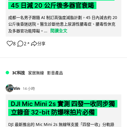
45 日減 20 公斤後多器官衰竭
成都一名男子跟隨 AI 制訂高強度減脂計劃，45 日內減去約 20
公斤後昏迷送院。醫生診斷他患上尿源性膿毒症、膿毒性休克
閱讀全文
及多器官功能障礙。...
8
2
分享
↗
3C科技
家居無線
影音產品
Vin
14 小時
DJI Mic Mini 2s 實測 四發一收同步獨
立錄音 32-bit 防爆咪拍片必備
DJI 最新推出的 Mic Mini 2s 無線咪支援「四發一收」分軌錄