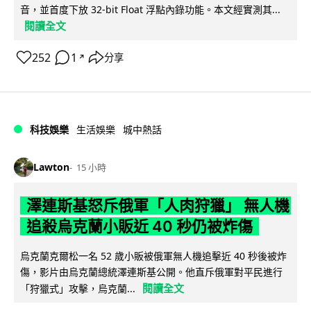
音，並首度下放 32-bit Float 浮點內錄功能。本文經實測其...
閱讀全文
252
1
分享
↗
科技娛樂
生活娛樂
城中熱話
Lawton
15 小時
澤連斯基怒斥俄軍「人肉狩獵」 無人機
追殺烏克蘭小販近 40 秒仍被炸傷
烏克蘭克爾松一名 52 歲小販被俄軍無人機追擊近 40 秒後被炸
傷，影片由烏克蘭總統澤連斯基公開。他直斥俄軍對平民進行
閱讀全文
「狩獵式」攻擊，烏克蘭...