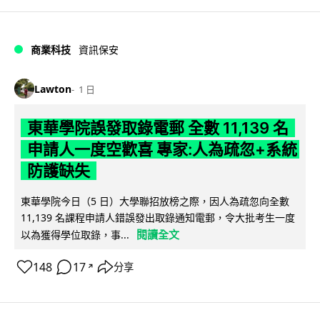
商業科技
資訊保安
Lawton
1 日
東華學院誤發取錄電郵 全數 11,139 名
申請人一度空歡喜 專家:人為疏忽+系統
防護缺失
東華學院今日（5 日）大學聯招放榜之際，因人為疏忽向全數
11,139 名課程申請人錯誤發出取錄通知電郵，令大批考生一度
閱讀全文
以為獲得學位取錄，事...
148
17
分享
↗