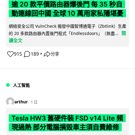
逾 20 款平價路由器爆後門 每 35 秒自
動連線回中國 全球 10 萬用家私隱堪憂
網絡安全公司 VulnCheck 揭發中國智博通電子（Zbtlink）生產
閱
的 20 多款路由器內置後門程式「Endlessdoors」（無盡...
讀全文
915
189
分享
↗
人工智能
arthur
1 日
Tesla HW3 舊硬件裝 FSD v14 Lite 頻
現過熱 部分電腦損毀車主須自費維修