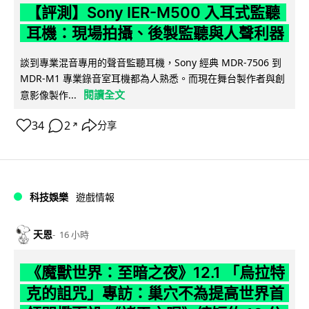
【評測】Sony IER-M500 入耳式監聽
耳機：現場拍攝、後製監聽與人聲利器
談到專業混音專用的聲音監聽耳機，Sony 經典 MDR-7506 到
MDR-M1 專業錄音室耳機都為人熟悉。而現在舞台製作者與創
閱讀全文
意影像製作...
34
2
分享
↗
科技娛樂
遊戲情報
天恩
16 小時
《魔獸世界：至暗之夜》12.1 「烏拉特
克的詛咒」專訪：巢穴不為提高世界首