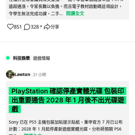
遠超通漲，令家長難以負擔。而且電子教材啟動碼這項設計，
閱讀全文
令學生無法完成功課，二手...
851
328
分享
↗
科技娛樂
遊戲情報
Lawton
21 小時
PlayStation 確認停產實體光碟 包裝印
出重要通告 2028 年 1 月後不出光碟遊
戲
Sony 已在 PS5 主機包裝加貼提示貼紙，重申官方 7 月已公布
計劃：2028 年 1 月起停產新遊戲實體光碟。分析師預期 PS6