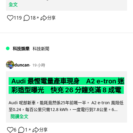
全文
119
18
分享
↗
科技娛樂
科技新聞
duncan
19 小時
Audi 最慳電量產車現身 A2 e-tron 迷
彩造型曝光 快充 26 分鐘充滿 8 成電
Audi 呢部新車，能耗竟然係25年前嘅一半。 A2 e-tron 風阻低
至0.24，每百公里只需12.8 kWh，一度電行到7.8公里。6...
閱讀全文
6
1
分享
↗