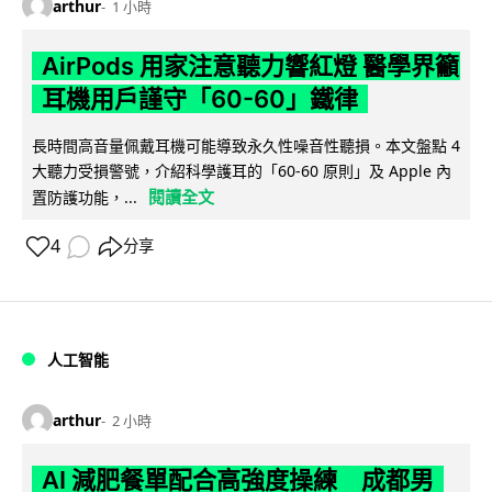
arthur
1 小時
AirPods 用家注意聽力響紅燈 醫學界籲
耳機用戶謹守「60-60」鐵律
長時間高音量佩戴耳機可能導致永久性噪音性聽損。本文盤點 4
大聽力受損警號，介紹科學護耳的「60-60 原則」及 Apple 內
閱讀全文
置防護功能，...
4
分享
人工智能
arthur
2 小時
AI 減肥餐單配合高強度操練 成都男