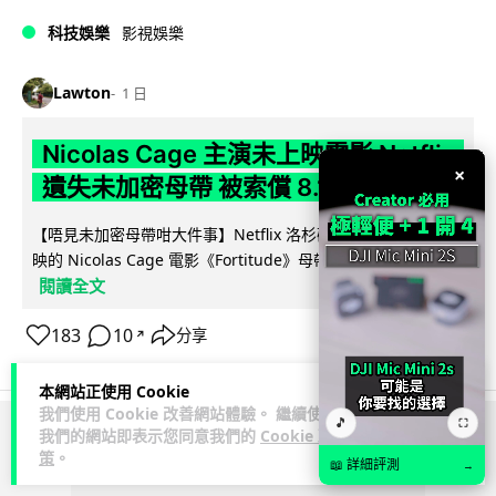
科技娛樂
影視娛樂
Lawton
1 日
Nicolas Cage 主演未上映電影 Netflix
×
遺失未加密母帶 被索償 8.19 億港元
【唔見未加密母帶咁大件事】Netflix 洛杉磯辦公室被竊，未上
映的 Nicolas Cage 電影《Fortitude》母帶亦告失蹤。電影...
閱讀全文
183
10
分享
↗
本網站正使用 Cookie
我們使用 Cookie 改善網站體驗。 繼續使用
🎵
⛶
我們的網站即表示您同意我們的
Cookie 政
ADVERTISEMENT
策
。
📖 詳細評測
→