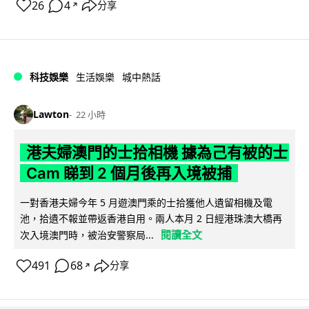
26
4
分享
↗
科技娛樂
生活娛樂
城中熱話
Lawton
22 小時
港夫婦澳門的士拾相機 據為己有被的士
Cam 睇到 2 個月後再入境被捕
一對香港夫婦今年 5 月遊澳門乘的士拾獲他人遺留相機及電
池，拾遺不報並帶返香港自用。兩人本月 2 日經港珠澳大橋再
閱讀全文
次入境澳門時，被治安警察局...
491
68
分享
↗