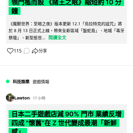
領門檻而設 《諸王之眠》縮短約 10 分
鐘
《魔獸世界：至暗之夜》版本更新 12.1「烏拉特克的詛咒」將
於 8 月 13 日正式上線，帶來全新區域「盤蛇島」、地城「毒牙
閱讀全文
祭壇」、新型態世...
115
分享
科技娛樂
遊戲情報
Lawton
17 小時
日本二手遊戲店減 90% 門市 業績反增
四成 "懷舊"在 Z 世代變成最潮「新鮮
感」