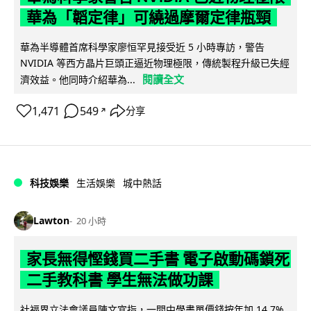
華為「韜定律」可繞過摩爾定律瓶頸
華為半導體首席科學家廖恒罕見接受近 5 小時專訪，警告
NVIDIA 等西方晶片巨頭正逼近物理極限，傳統製程升級已失經
閱讀全文
濟效益。他同時介紹華為...
1,471
549
分享
↗
科技娛樂
生活娛樂
城中熱話
Lawton
20 小時
家長無得慳錢買二手書 電子啟動碼鎖死
二手教科書 學生無法做功課
社福界立法會議員陳文宜指，一間中學書單價錢按年加 14.7%