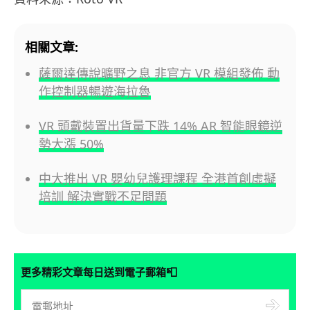
相關文章:
薩爾達傳說曠野之息 非官方 VR 模組發佈 動
作控制器暢遊海拉魯
VR 頭戴裝置出貨量下跌 14% AR 智能眼鏡逆
勢大漲 50%
中大推出 VR 嬰幼兒護理課程 全港首創虛擬
培訓 解決實戰不足問題
📮
更多精彩文章每日送到電子郵箱