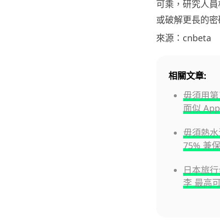
可乘，研究人員
或破解更長的密
來源：cnbeta
相關文章:
毋須用第三
面似 Appl
毋須熱水沖
75% 
日本旅行毋
李 最高可