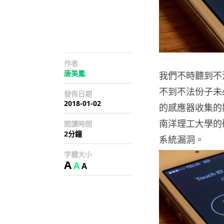
作者
唐美鳳
我們不時聽到不
不到不法份子未
發佈日期
2018-01-02
的感應器收集的
南洋理工大學的研究
閱讀時間
2分鐘
系統漏洞。
字體大小
A
A
A