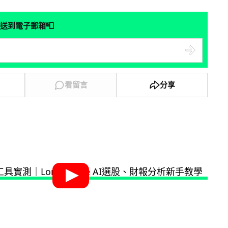
📮
送到電子郵箱
看留言
分享