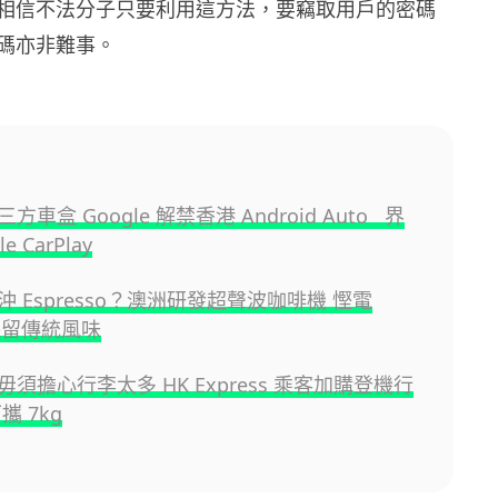
相信不法分子只要利用這方法，要竊取用戶的密碼
碼亦非難事。
方車盒 Google 解禁香港 Android Auto 界
e CarPlay
 Espresso？澳洲研發超聲波咖啡機 慳電
兼保留傳統風味
須擔心行李太多 HK Express 乘客加購登機行
攜 7kg