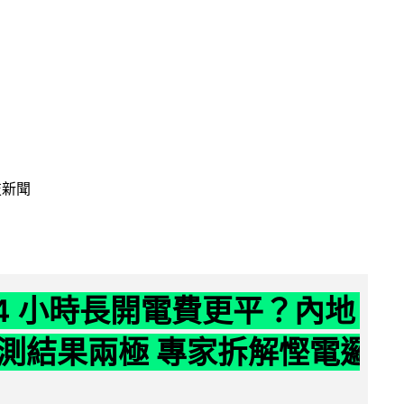
技新聞
24 小時長開電費更平？內地
測結果兩極 專家拆解慳電邏