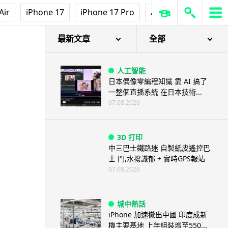
Air
iPhone 17
iPhone 17 Pro
AirPods Pro 3
Ap
最新文章
全部
人工智能
日本偶像零編程知識 靠 AI 搞了
一整個直播系統 在日本技術...
07.08.2026
3D 打印
中三巴士鐵路迷 自製紙皮遙控巴
士 門,水撥識郁 + 實時GPS報站
07.08.2026
城中熱話
iPhone 加速撤出中國 印度成新
機主要基地 上年組裝增至550...