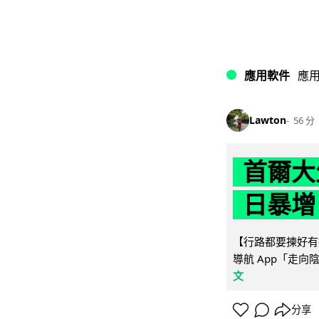
應用軟件
應
Lawton
56 分
首爾大
日暴增
【行路都要揀好有遮
導航 App「走向
文
分享