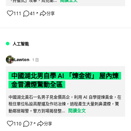
閱讀全文
「狩獵式」攻擊，烏克蘭...
111
41
分享
↗
人工智能
Lawton
1 日
中國湖北男自學 AI 「煉金術」 屋內煉
金冒濃煙驚動全區
中國湖北黃石一名男子見金價高企，利用 AI 自學提煉黃金，在
租住單位私設高壓爐及作坊冶煉，過程產生大量刺鼻濃煙，驚
閱讀全文
動鄰居報警。警方到場揭發整...
110
7
分享
↗