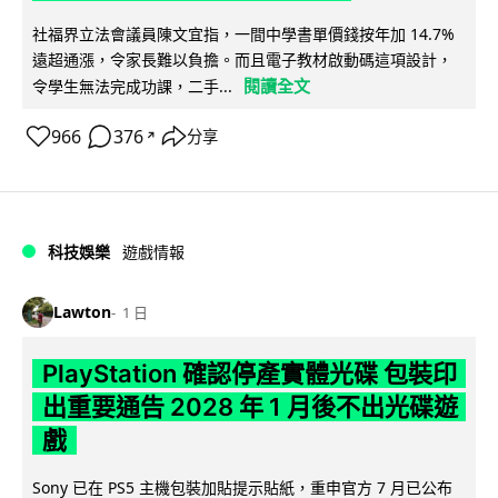
社福界立法會議員陳文宜指，一間中學書單價錢按年加 14.7%
遠超通漲，令家長難以負擔。而且電子教材啟動碼這項設計，
閱讀全文
令學生無法完成功課，二手...
966
376
分享
↗
科技娛樂
遊戲情報
Lawton
1 日
PlayStation 確認停產實體光碟 包裝印
出重要通告 2028 年 1 月後不出光碟遊
戲
Sony 已在 PS5 主機包裝加貼提示貼紙，重申官方 7 月已公布