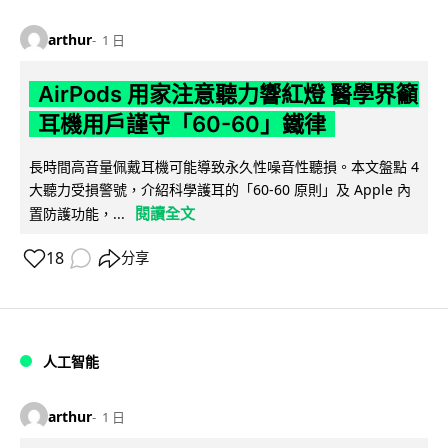
arthur
1 日
AirPods 用家注意聽力響紅燈 醫學界籲
耳機用戶謹守「60-60」鐵律
長時間高音量佩戴耳機可能導致永久性噪音性聽損。本文盤點 4
大聽力受損警號，介紹科學護耳的「60-60 原則」及 Apple 內
閱讀全文
置防護功能，...
18
分享
人工智能
arthur
1 日