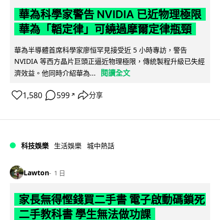
華為科學家警告 NVIDIA 已近物理極限
華為「韜定律」可繞過摩爾定律瓶頸
華為半導體首席科學家廖恒罕見接受近 5 小時專訪，警告
NVIDIA 等西方晶片巨頭正逼近物理極限，傳統製程升級已失經
閱讀全文
濟效益。他同時介紹華為...
1,580
599
分享
↗
科技娛樂
生活娛樂
城中熱話
Lawton
1 日
家長無得慳錢買二手書 電子啟動碼鎖死
二手教科書 學生無法做功課