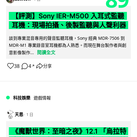
【評測】Sony IER-M500 入耳式監聽
耳機：現場拍攝、後製監聽與人聲利器
談到專業混音專用的聲音監聽耳機，Sony 經典 MDR-7506 到
MDR-M1 專業錄音室耳機都為人熟悉。而現在舞台製作者與創
閱讀全文
意影像製作...
38
4
分享
↗
科技娛樂
遊戲情報
天恩
1 日
《魔獸世界：至暗之夜》12.1 「烏拉特