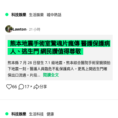
科技娛樂
生活娛樂
城中熱話
Lawton
21 小時
熊本地震手術室驚魂片瘋傳 醫護保護病
人、逃生門 網民讚值得尊敬
熊本縣 7 月 28 日發生 7.1 級地震，熊本綜合醫院手術室鏡頭拍
下地震一刻，醫護人員臨危不亂保護病人，更馬上開逃生門確
閱讀全文
保出口流通。片段...
66
17
分享
↗
科技娛樂
生活科技
健康