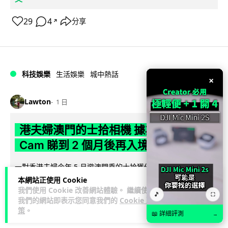
29
4
分享
↗
科技娛樂
生活娛樂
城中熱話
×
Lawton
1 日
港夫婦澳門的士拾相機 據為己有被的士
Cam 睇到 2 個月後再入境被捕
一對香港夫婦今年 5 月遊澳門乘的士拾獲他人遺留相機及電
池，拾遺不報並帶返香港自用。兩人本月 2 日經港珠澳大橋再
本網站正使用 Cookie
閱讀全文
我們使用 Cookie 改善網站體驗。 繼續使用
次入境澳門時，被治安警察局...
🎵
⛶
我們的網站即表示您同意我們的
Cookie 政
策
。
548
75
分享
↗
📖 詳細評測
→