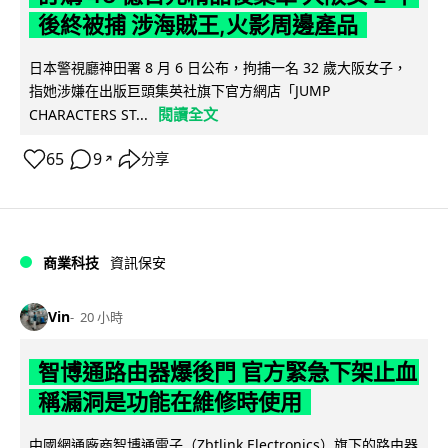
後終被捕 涉海賊王,火影周邊產品
日本警視廳神田署 8 月 6 日公布，拘捕一名 32 歲大阪女子，
指她涉嫌在出版巨頭集英社旗下官方網店「JUMP
閱讀全文
CHARACTERS ST...
65
9
分享
↗
商業科技
資訊保安
Vin
20 小時
智博通路由器爆後門 官方緊急下架止血
稱漏洞是功能在維修時使用
中國網通廠商智博通電子（Zbtlink Electronics）旗下的路由器