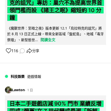
克的詛咒」專訪：巢穴不為提高世界首
領門檻而設 《諸王之眠》縮短約 10 分
鐘
《魔獸世界：至暗之夜》版本更新 12.1「烏拉特克的詛咒」將
於 8 月 13 日正式上線，帶來全新區域「盤蛇島」、地城「毒牙
閱讀全文
祭壇」、新型態世...
116
分享
科技娛樂
遊戲情報
Lawton
1 日
日本二手遊戲店減 90% 門市 業績反增
四成 "懷舊"在 Z 世代變成最潮「新鮮