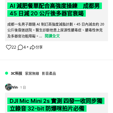
AI 減肥餐單配合高強度操練 成都男
45 日減 20 公斤後多器官衰竭
成都一名男子跟隨 AI 制訂高強度減脂計劃，45 日內減去約 20
公斤後昏迷送院。醫生診斷他患上尿源性膿毒症、膿毒性休克
閱讀全文
及多器官功能障礙。...
22
4
分享
↗
3C科技
家居無線
影音產品
Vin
1 日
DJI Mic Mini 2s 實測 四發一收同步獨
立錄音 32-bit 防爆咪拍片必備