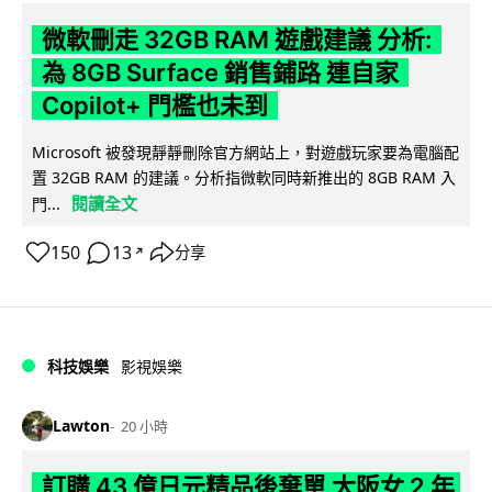
微軟刪走 32GB RAM 遊戲建議 分析:
為 8GB Surface 銷售鋪路 連自家
Copilot+ 門檻也未到
Microsoft 被發現靜靜刪除官方網站上，對遊戲玩家要為電腦配
置 32GB RAM 的建議。分析指微軟同時新推出的 8GB RAM 入
閱讀全文
門...
150
13
分享
↗
科技娛樂
影視娛樂
Lawton
20 小時
訂購 43 億日元精品後棄單 大阪女 2 年