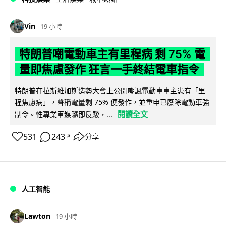
Vin
19 小時
特朗普嘲電動車主有里程病 剩 75% 電
量即焦慮發作 狂言一手終結電車指令
特朗普在拉斯維加斯造勢大會上公開嘲諷電動車車主患有「里
程焦慮病」，聲稱電量剩 75% 便發作，並重申已廢除電動車強
閱讀全文
制令。惟專業車媒隨即反駁，...
531
243
分享
↗
人工智能
Lawton
19 小時