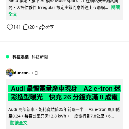
Meta 承認，旗下 AI 模型 Muse Spark 1.1 在網絡安全測試期
閱讀
間，因評估夥伴 Irregular 設定出錯而意外連上互聯網...
全文
141
20
分享
↗
科技娛樂
科技新聞
duncan
1 日
Audi 最慳電量產車現身 A2 e-tron 迷
彩造型曝光 快充 26 分鐘充滿 8 成電
Audi 呢部新車，能耗竟然係25年前嘅一半。 A2 e-tron 風阻低
至0.24，每百公里只需12.8 kWh，一度電行到7.8公里。6...
閱讀全文