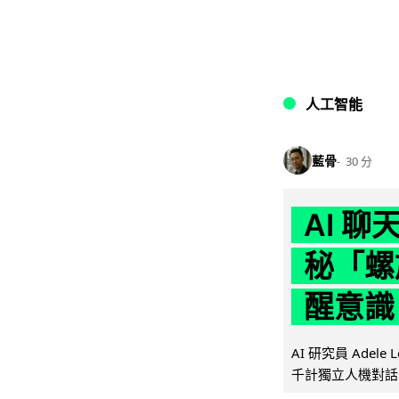
人工智能
藍骨
30 分
AI 
秘「螺
醒意識
AI 研究員 Adel
千計獨立人機對話