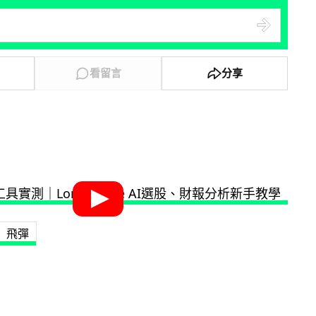
看留言
分享
飛彈