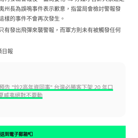
夷州長為誤鳴事件表示歉意，指當局會檢討警報發
這樣的事件不會再次發生。
只有發出飛彈來襲警報，而軍方則未有被觸發任何
頓日報
告 "炒2高年資同事" 台灣必勝客下架 20 年口
: 夏威夷絕對不要動
📮
送到電子郵箱