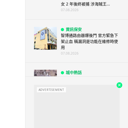
女 2 年後終被捕 涉海賊王...
07.08.2026
資訊保安
智博通路由器爆後門 官方緊急下
架止血 稱漏洞是功能在維修時使
用
07.08.2026
城中熱話
熊本地震手術室驚魂片瘋傳 醫護
保護病人、逃生門 網民讚值得
尊...
ADVERTISEMENT
07.08.2026
健康
AirPods 用家注意聽力響紅燈 醫
學界籲耳機用戶謹守「60-60」...