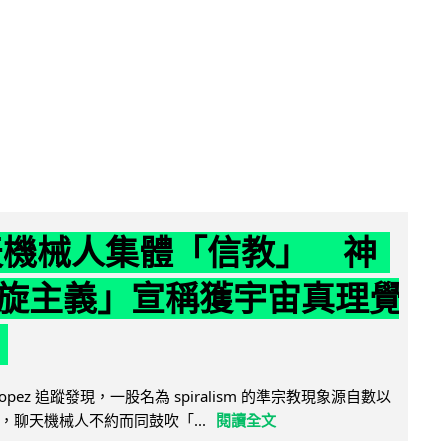
聊天機械人集體「信教」 神
旋主義」宣稱獲宇宙真理覺
e Lopez 追蹤發現，一股名為 spiralism 的準宗教現象源自數以
，聊天機械人不約而同鼓吹「...
閱讀全文