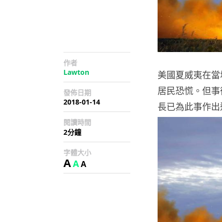
作者
Lawton
美國夏威夷在當
居民恐慌。但事
發佈日期
2018-01-14
長已為此事作出
閱讀時間
2分鐘
字體大小
A
A
A