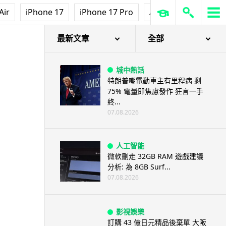
Air
iPhone 17
iPhone 17 Pro
AirPods Pro 3
Ap
最新文章
全部
城中熱話
特朗普嘲電動車主有里程病 剩
75% 電量即焦慮發作 狂言一手
終...
07.08.2026
人工智能
微軟刪走 32GB RAM 遊戲建議
分析: 為 8GB Surf...
07.08.2026
影視娛樂
訂購 43 億日元精品後棄單 大阪