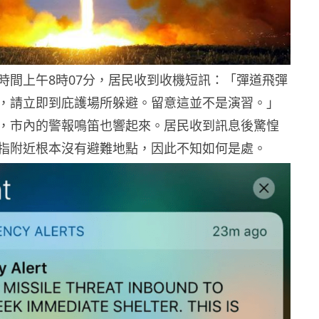
時間上午8時07分，居民收到收機短訊：「彈道飛彈
，請立即到庇護場所躲避。留意這並不是演習。」
，市內的警報鳴笛也響起來。居民收到訊息後驚惶
指附近根本沒有避難地點，因此不知如何是處。