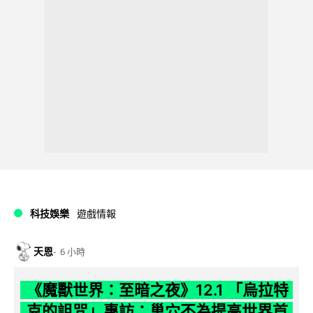
科技娛樂
遊戲情報
天恩
6 小時
《魔獸世界：至暗之夜》12.1 「烏拉特
克的詛咒」專訪：巢穴不為提高世界首