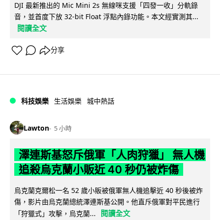
DJI 最新推出的 Mic Mini 2s 無線咪支援「四發一收」分軌錄
音，並首度下放 32-bit Float 浮點內錄功能。本文經實測其...
閱讀全文
分享
科技娛樂
生活娛樂
城中熱話
Lawton
5 小時
澤連斯基怒斥俄軍「人肉狩獵」 無人機
追殺烏克蘭小販近 40 秒仍被炸傷
烏克蘭克爾松一名 52 歲小販被俄軍無人機追擊近 40 秒後被炸
傷，影片由烏克蘭總統澤連斯基公開。他直斥俄軍對平民進行
閱讀全文
「狩獵式」攻擊，烏克蘭...