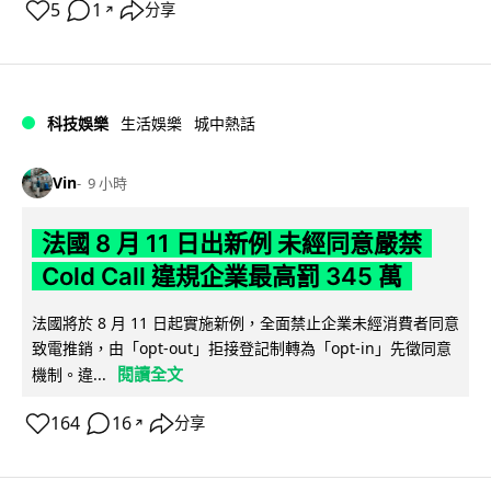
5
1
分享
↗
科技娛樂
生活娛樂
城中熱話
Vin
9 小時
法國 8 月 11 日出新例 未經同意嚴禁
Cold Call 違規企業最高罰 345 萬
法國將於 8 月 11 日起實施新例，全面禁止企業未經消費者同意
致電推銷，由「opt-out」拒接登記制轉為「opt-in」先徵同意
閱讀全文
機制。違...
164
16
分享
↗