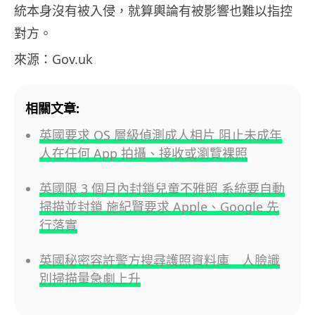
統本身沒有被入侵，就算輿論有被影響也難以指控
對方。
來源：Gov.uk
相關文章:
英國要求 OS 層級偵測成人相片 阻止未成年
人在任何 App 拍攝、接收或瀏覽裸照
英國限 3 個月內封鎖兒童不雅照 系統要自動
掃描並封鎖 施紀賢要求 Apple、Google 先
行落實
英國秘密容許警方搜尋護照資料庫 人臉識
別掃描量急劇上升