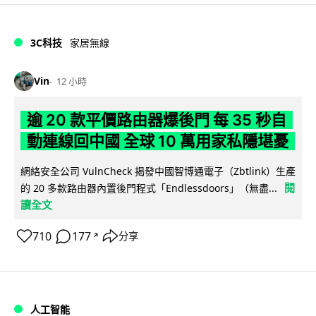
3C科技
家居無線
Vin
12 小時
逾 20 款平價路由器爆後門 每 35 秒自
動連線回中國 全球 10 萬用家私隱堪憂
網絡安全公司 VulnCheck 揭發中國智博通電子（Zbtlink）生產
閱
的 20 多款路由器內置後門程式「Endlessdoors」（無盡...
讀全文
710
177
分享
↗
人工智能