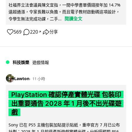
社福界立法會議員陳文宜指，一間中學書單價錢按年加 14.7%
遠超通漲，令家長難以負擔。而且電子教材啟動碼這項設計，
閱讀全文
令學生無法完成功課，二手...
569
220
分享
↗
科技娛樂
遊戲情報
Lawton
11 小時
PlayStation 確認停產實體光碟 包裝印
出重要通告 2028 年 1 月後不出光碟遊
戲
Sony 已在 PS5 主機包裝加貼提示貼紙，重申官方 7 月已公布
計劃：2028 年 1 月起停產新遊戲實體光碟。分析師預期 PS6