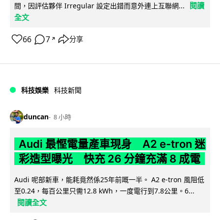
閱讀
間，因評估夥伴 Irregular 設定出錯而意外連上互聯網...
全文
66
7
分享
↗
科技娛樂
科技新聞
duncan
8 小時
Audi 最慳電量產車現身 A2 e-tron 迷
彩造型曝光 快充 26 分鐘充滿 8 成電
Audi 呢部新車，能耗竟然係25年前嘅一半。 A2 e-tron 風阻低
至0.24，每百公里只需12.8 kWh，一度電行到7.8公里。6...
閱讀全文