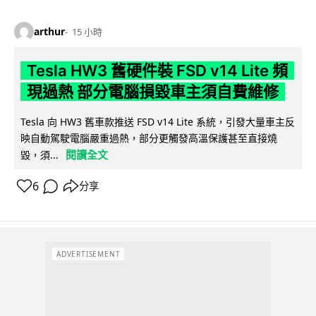
arthur
15 小時
Tesla HW3 舊硬件裝 FSD v14 Lite 頻
現過熱 部分電腦損毀車主須自費維修
Tesla 向 HW3 舊車款推送 FSD v14 Lite 系統，引發大量車主反
映自動駕駛電腦嚴重過熱，部分更觸發高溫保護甚至直接燒
閱讀全文
毀，須...
6
分享
ADVERTISEMENT