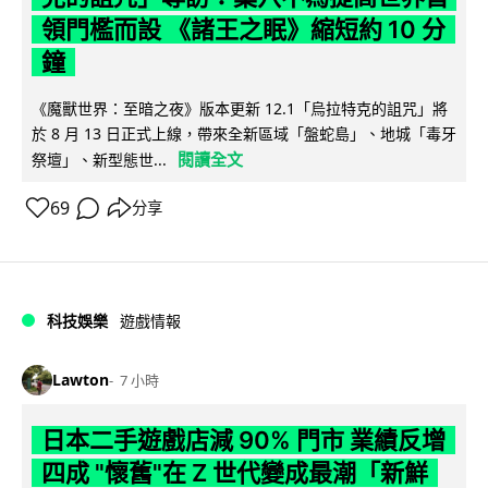
領門檻而設 《諸王之眠》縮短約 10 分
鐘
《魔獸世界：至暗之夜》版本更新 12.1「烏拉特克的詛咒」將
於 8 月 13 日正式上線，帶來全新區域「盤蛇島」、地城「毒牙
閱讀全文
祭壇」、新型態世...
69
分享
科技娛樂
遊戲情報
Lawton
7 小時
日本二手遊戲店減 90% 門市 業績反增
四成 "懷舊"在 Z 世代變成最潮「新鮮