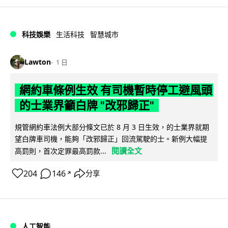
科技娛樂
生活科技
智慧城市
Lawton
1 日
網約車條例生效 有司機暫時停工避風頭
的士業界籲白牌 "改邪歸正"
規管網約車法例大部分條文已於 8 月 3 日生效，的士業界就期
望白牌車司機，能夠「改邪歸正」回流駕駛的士。新例大幅提
閱讀全文
高罰則，首次定罪最高罰款...
204
146
分享
↗
人工智能