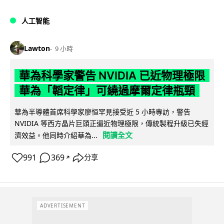
人工智能
Lawton
9 小時
華為科學家警告 NVIDIA 已近物理極限
華為「韜定律」可繞過摩爾定律瓶頸
華為半導體首席科學家廖恒罕見接受近 5 小時專訪，警告
NVIDIA 等西方晶片巨頭正逼近物理極限，傳統製程升級已失經
閱讀全文
濟效益。他同時介紹華為...
991
369
分享
↗
ADVERTISEMENT