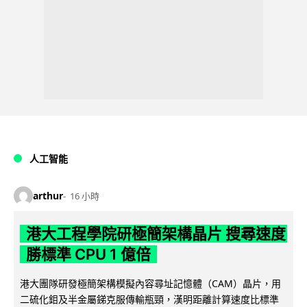
人工智能
arthur
16 小時
港大工程學院研極簡架構晶片 搜尋速度
勝標準 CPU 1 億倍
港大團隊研發極簡架構模擬內容尋址記憶體（CAM）晶片，用
二硫化鉬及半金屬銻克服傳輸瓶頸，漢明距離計算速度比標準