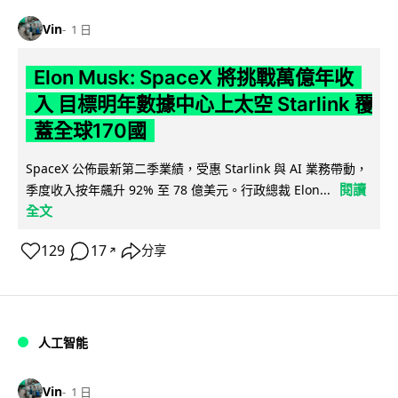
Vin
1 日
Elon Musk: SpaceX 將挑戰萬億年收
入 目標明年數據中心上太空 Starlink 覆
蓋全球170國
SpaceX 公佈最新第二季業績，受惠 Starlink 與 AI 業務帶動，
閱讀
季度收入按年飆升 92% 至 78 億美元。行政總裁 Elon...
全文
129
17
分享
↗
人工智能
Vin
1 日