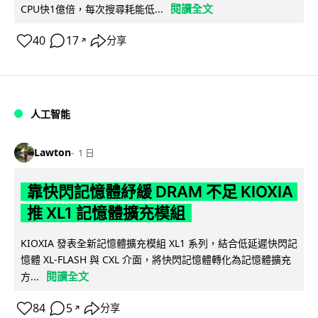
閱讀全文
CPU快1億倍，每次搜尋耗能低...
40
17
分享
↗
人工智能
Lawton
1 日
靠快閃記憶體紓緩 DRAM 不足 KIOXIA
推 XL1 記憶體擴充模組
KIOXIA 發表全新記憶體擴充模組 XL1 系列，結合低延遲快閃記
憶體 XL-FLASH 與 CXL 介面，將快閃記憶體轉化為記憶體擴充
閱讀全文
方...
84
5
分享
↗