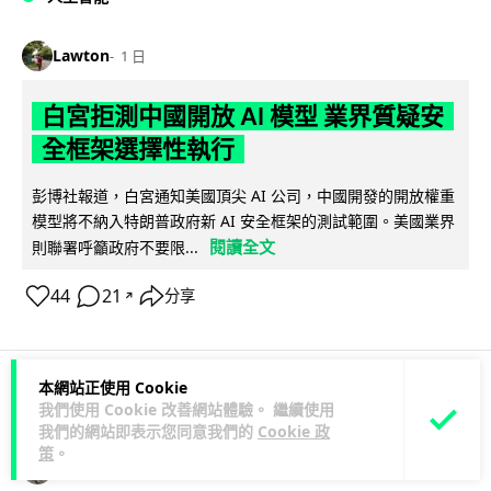
Lawton
1 日
白宮拒測中國開放 AI 模型 業界質疑安
全框架選擇性執行
彭博社報道，白宮通知美國頂尖 AI 公司，中國開發的開放權重
模型將不納入特朗普政府新 AI 安全框架的測試範圍。美國業界
閱讀全文
則聯署呼籲政府不要限...
44
21
分享
↗
本網站正使用 Cookie
人工智能
我們使用 Cookie 改善網站體驗。 繼續使用
我們的網站即表示您同意我們的
Cookie 政
策
。
Vin
1 日