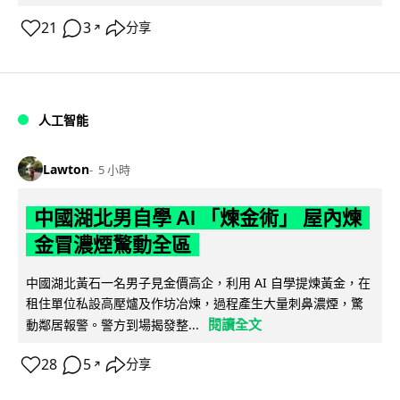
21
3
分享
↗
人工智能
Lawton
5 小時
中國湖北男自學 AI 「煉金術」 屋內煉
金冒濃煙驚動全區
中國湖北黃石一名男子見金價高企，利用 AI 自學提煉黃金，在
租住單位私設高壓爐及作坊冶煉，過程產生大量刺鼻濃煙，驚
閱讀全文
動鄰居報警。警方到場揭發整...
28
5
分享
↗