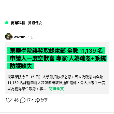
商業科技
資訊保安
Lawton
1 日
東華學院誤發取錄電郵 全數 11,139 名
申請人一度空歡喜 專家:人為疏忽+系統
防護缺失
東華學院今日（5 日）大學聯招放榜之際，因人為疏忽向全數
11,139 名課程申請人錯誤發出取錄通知電郵，令大批考生一度
閱讀全文
以為獲得學位取錄，事...
146
17
分享
↗