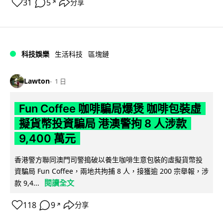
31
5
分享
↗
科技娛樂
生活科技
區塊鏈
Lawton
1 日
Fun Coffee 咖啡騙局爆煲 咖啡包裝虛
擬貨幣投資騙局 港澳警拘 8 人涉款
9,400 萬元
香港警方聯同澳門司警搗破以養生咖啡生意包裝的虛擬貨幣投
資騙局 Fun Coffee，兩地共拘捕 8 人，接獲逾 200 宗舉報，涉
閱讀全文
款 9,4...
118
9
分享
↗