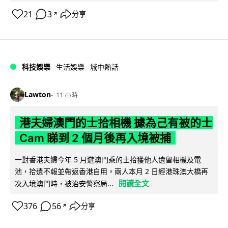
21
3
分享
↗
科技娛樂
生活娛樂
城中熱話
Lawton
11 小時
港夫婦澳門的士拾相機 據為己有被的士
Cam 睇到 2 個月後再入境被捕
一對香港夫婦今年 5 月遊澳門乘的士拾獲他人遺留相機及電
池，拾遺不報並帶返香港自用。兩人本月 2 日經港珠澳大橋再
閱讀全文
次入境澳門時，被治安警察局...
376
56
分享
↗