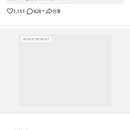
1,151
428
分享
↗
ADVERTISEMENT