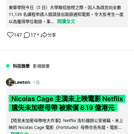
東華學院今日（5 日）大學聯招放榜之際，因人為疏忽向全數
11,139 名課程申請人錯誤發出取錄通知電郵，令大批考生一度
閱讀全文
以為獲得學位取錄，事...
147
17
分享
↗
科技娛樂
影視娛樂
Lawton
1 日
Nicolas Cage 主演未上映電影 Netflix
遺失未加密母帶 被索償 8.19 億港元
【唔見未加密母帶咁大件事】Netflix 洛杉磯辦公室被竊，未上
映的 Nicolas Cage 電影《Fortitude》母帶亦告失蹤。電影...