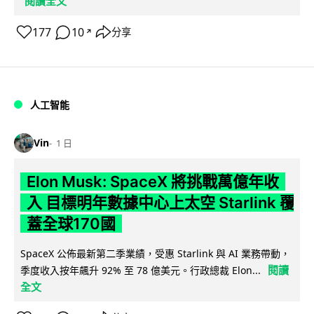
閱讀全文
177
10
分享
↗
人工智能
Vin
1 日
Elon Musk: SpaceX 將挑戰萬億年收
入 目標明年數據中心上太空 Starlink 覆
蓋全球170國
SpaceX 公佈最新第二季業績，受惠 Starlink 與 AI 業務帶動，
閱讀
季度收入按年飆升 92% 至 78 億美元。行政總裁 Elon...
全文