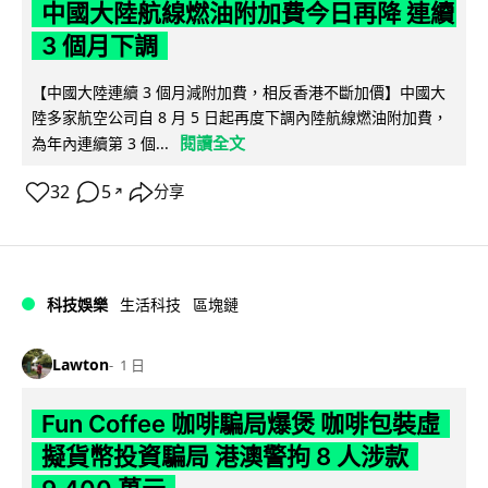
中國大陸航線燃油附加費今日再降 連續
3 個月下調
【中國大陸連續 3 個月減附加費，相反香港不斷加價】中國大
陸多家航空公司自 8 月 5 日起再度下調內陸航線燃油附加費，
閱讀全文
為年內連續第 3 個...
32
5
分享
↗
科技娛樂
生活科技
區塊鏈
Lawton
1 日
Fun Coffee 咖啡騙局爆煲 咖啡包裝虛
擬貨幣投資騙局 港澳警拘 8 人涉款