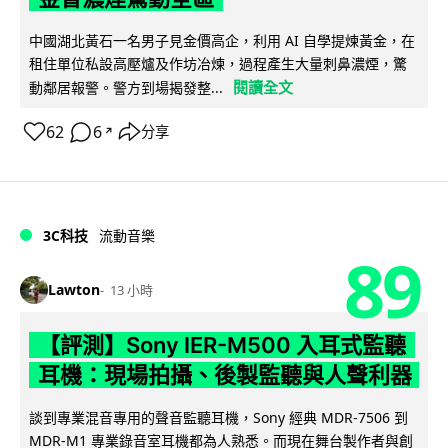
中國湖北黃石一名男子見金價高企，利用 AI 自學提煉黃金，在
租住單位私設高壓爐及作坊冶煉，過程產生大量刺鼻濃煙，驚
閱讀全文
動鄰居報警。警方到場揭發整...
62
6
分享
↗
3C科技
流動音樂
89
Lawton
13 小時
【評測】Sony IER-M500 入耳式監聽
耳機：現場拍攝、後製監聽與人聲利器
談到專業混音專用的聲音監聽耳機，Sony 經典 MDR-7506 到
MDR-M1 專業錄音室耳機都為人熟悉。而現在舞台製作者與創