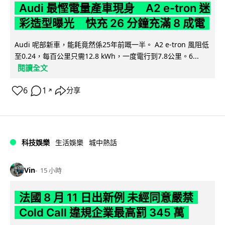
Audi 最慳電量產車現身 A2 e-tron 迷
彩造型曝光 快充 26 分鐘充滿 8 成電
Audi 呢部新車，能耗竟然係25年前嘅一半。 A2 e-tron 風阻低
至0.24，每百公里只需12.8 kWh，一度電行到7.8公里。6...
閱讀全文
6
1
分享
↗
科技娛樂
生活娛樂
城中熱話
Vin
15 小時
法國 8 月 11 日出新例 未經同意嚴禁
Cold Call 違規企業最高罰 345 萬