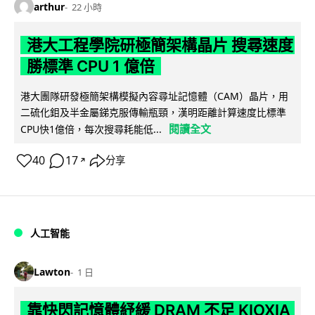
arthur
22 小時
港大工程學院研極簡架構晶片 搜尋速度
勝標準 CPU 1 億倍
港大團隊研發極簡架構模擬內容尋址記憶體（CAM）晶片，用
二硫化鉬及半金屬銻克服傳輸瓶頸，漢明距離計算速度比標準
閱讀全文
CPU快1億倍，每次搜尋耗能低...
40
17
分享
↗
人工智能
Lawton
1 日
靠快閃記憶體紓緩 DRAM 不足 KIOXIA