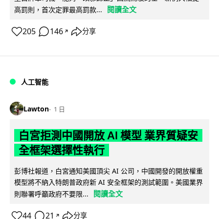
閱讀全文
高罰則，首次定罪最高罰款...
205
146
分享
↗
人工智能
Lawton
1 日
白宮拒測中國開放 AI 模型 業界質疑安
全框架選擇性執行
彭博社報道，白宮通知美國頂尖 AI 公司，中國開發的開放權重
模型將不納入特朗普政府新 AI 安全框架的測試範圍。美國業界
閱讀全文
則聯署呼籲政府不要限...
44
21
分享
↗