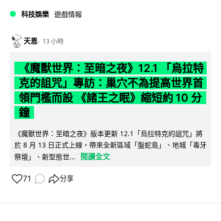
科技娛樂
遊戲情報
天恩
13 小時
《魔獸世界：至暗之夜》12.1 「烏拉特
克的詛咒」專訪：巢穴不為提高世界首
領門檻而設 《諸王之眠》縮短約 10 分
鐘
《魔獸世界：至暗之夜》版本更新 12.1「烏拉特克的詛咒」將
於 8 月 13 日正式上線，帶來全新區域「盤蛇島」、地城「毒牙
閱讀全文
祭壇」、新型態世...
71
分享