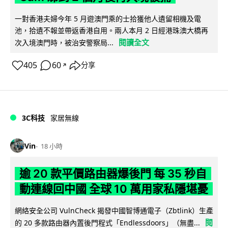
一對香港夫婦今年 5 月遊澳門乘的士拾獲他人遺留相機及電
池，拾遺不報並帶返香港自用。兩人本月 2 日經港珠澳大橋再
閱讀全文
次入境澳門時，被治安警察局...
405
60
分享
↗
3C科技
家居無線
Vin
18 小時
逾 20 款平價路由器爆後門 每 35 秒自
動連線回中國 全球 10 萬用家私隱堪憂
網絡安全公司 VulnCheck 揭發中國智博通電子（Zbtlink）生產
閱
的 20 多款路由器內置後門程式「Endlessdoors」（無盡...