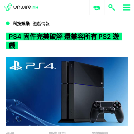
WWDC 2026
GenAI 與雲端科技專區
ERP 與商業 AI
PS4 固件完美破解 還兼容所有 PS2 遊戲
科技娛樂
遊戲情報
PS4 固件完美破解 還兼容所有 PS2 遊
戲
作者
發佈日期
閱讀時間