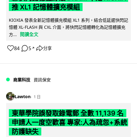
推 XL1 記憶體擴充模組
KIOXIA 發表全新記憶體擴充模組 XL1 系列，結合低延遲快閃記
憶體 XL-FLASH 與 CXL 介面，將快閃記憶體轉化為記憶體擴充
閱讀全文
方...
84
5
分享
↗
商業科技
資訊保安
Lawton
1 日
東華學院誤發取錄電郵 全數 11,139 名
申請人一度空歡喜 專家:人為疏忽+系統
防護缺失