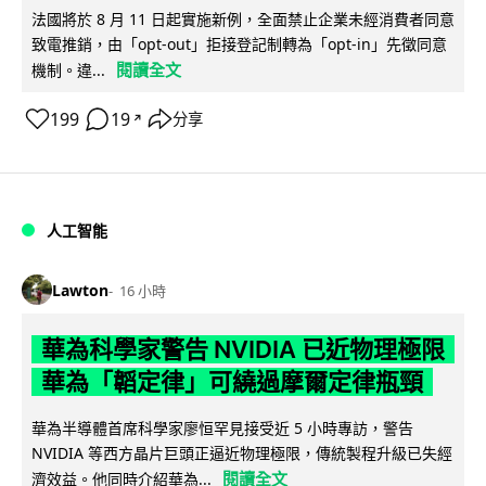
法國將於 8 月 11 日起實施新例，全面禁止企業未經消費者同意
致電推銷，由「opt-out」拒接登記制轉為「opt-in」先徵同意
閱讀全文
機制。違...
199
19
分享
↗
人工智能
Lawton
16 小時
華為科學家警告 NVIDIA 已近物理極限
華為「韜定律」可繞過摩爾定律瓶頸
華為半導體首席科學家廖恒罕見接受近 5 小時專訪，警告
NVIDIA 等西方晶片巨頭正逼近物理極限，傳統製程升級已失經
閱讀全文
濟效益。他同時介紹華為...