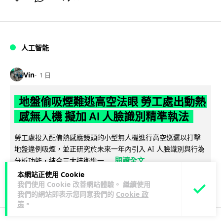
人工智能
Vin
1 日
地盤偷吸煙難逃高空法眼 勞工處出動熱
感無人機 擬加 AI 人臉識別精準執法
勞工處投入配備熱感應鏡頭的小型無人機進行高空巡邏以打擊
地盤違例吸煙，並正研究於未來一年內引入 AI 人臉識別與行為
閱讀全文
分析功能，結合三大技術進一...
本網站正使用 Cookie
246
57
分享
↗
我們使用 Cookie 改善網站體驗。 繼續使用
我們的網站即表示您同意我們的
Cookie 政
策
。