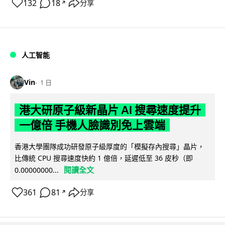
132
18
分享
↗
人工智能
Vin
1 日
港大研原子級新晶片 AI 搜尋速度提升
一億倍 手機人臉識別免上雲端
香港大學團隊成功研發原子級厚度的「模擬存內搜尋」晶片，
比傳統 CPU 搜尋速度快約 1 億倍，延遲低至 36 皮秒（即
閱讀全文
0.00000000...
361
81
分享
↗