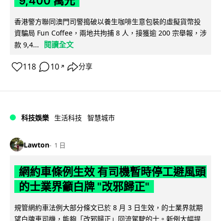
9,400 萬元
香港警方聯同澳門司警搗破以養生咖啡生意包裝的虛擬貨幣投
資騙局 Fun Coffee，兩地共拘捕 8 人，接獲逾 200 宗舉報，涉
閱讀全文
款 9,4...
118
10
分享
↗
科技娛樂
生活科技
智慧城市
Lawton
1 日
網約車條例生效 有司機暫時停工避風頭
的士業界籲白牌 "改邪歸正"
規管網約車法例大部分條文已於 8 月 3 日生效，的士業界就期
望白牌車司機，能夠「改邪歸正」回流駕駛的士。新例大幅提