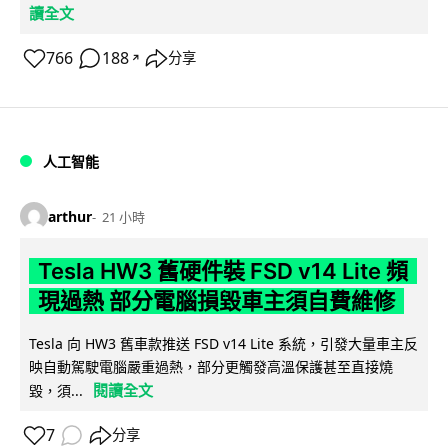
讀全文
766
188
分享
↗
人工智能
arthur
21 小時
Tesla HW3 舊硬件裝 FSD v14 Lite 頻
現過熱 部分電腦損毀車主須自費維修
Tesla 向 HW3 舊車款推送 FSD v14 Lite 系統，引發大量車主反
映自動駕駛電腦嚴重過熱，部分更觸發高溫保護甚至直接燒
閱讀全文
毀，須...
7
分享