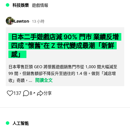
科技娛樂
遊戲情報
Lawton
13 小時
日本二手遊戲店減 90% 門市 業績反增
四成 "懷舊"在 Z 世代變成最潮「新鮮
感」
日本零售巨頭 GEO 將懷舊遊戲銷售門市從 1,000 間大幅減至
99 間，但銷售額卻不降反升至過往的 1.4 倍。做到「減店增
閱讀全文
收」奇蹟，...
137
8
分享
↗
人工智能