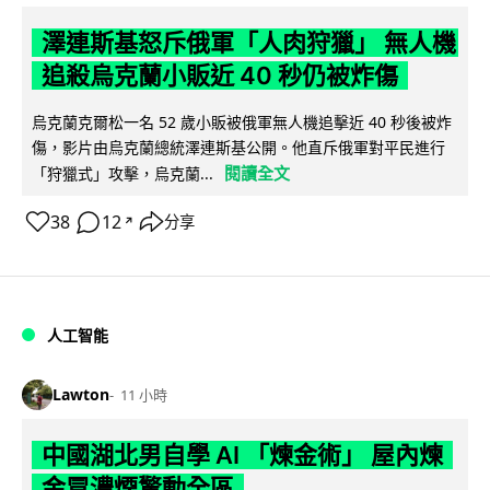
澤連斯基怒斥俄軍「人肉狩獵」 無人機
追殺烏克蘭小販近 40 秒仍被炸傷
烏克蘭克爾松一名 52 歲小販被俄軍無人機追擊近 40 秒後被炸
傷，影片由烏克蘭總統澤連斯基公開。他直斥俄軍對平民進行
閱讀全文
「狩獵式」攻擊，烏克蘭...
38
12
分享
↗
人工智能
Lawton
11 小時
中國湖北男自學 AI 「煉金術」 屋內煉
金冒濃煙驚動全區