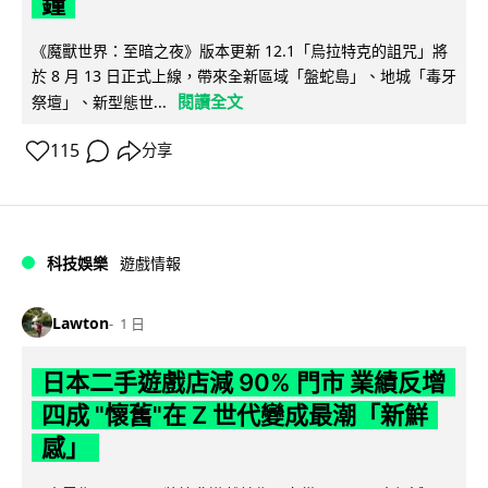
鐘
《魔獸世界：至暗之夜》版本更新 12.1「烏拉特克的詛咒」將
於 8 月 13 日正式上線，帶來全新區域「盤蛇島」、地城「毒牙
閱讀全文
祭壇」、新型態世...
115
分享
科技娛樂
遊戲情報
Lawton
1 日
日本二手遊戲店減 90% 門市 業績反增
四成 "懷舊"在 Z 世代變成最潮「新鮮
感」