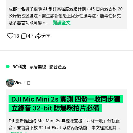
成都一名男子跟隨 AI 制訂高強度減脂計劃，45 日內減去約 20
公斤後昏迷送院。醫生診斷他患上尿源性膿毒症、膿毒性休克
閱讀全文
及多器官功能障礙。...
18
4
分享
↗
3C科技
家居無線
影音產品
Vin
1 日
DJI Mic Mini 2s 實測 四發一收同步獨
立錄音 32-bit 防爆咪拍片必備
DJI 最新推出的 Mic Mini 2s 無線咪支援「四發一收」分軌錄
音，並首度下放 32-bit Float 浮點內錄功能。本文經實測其...