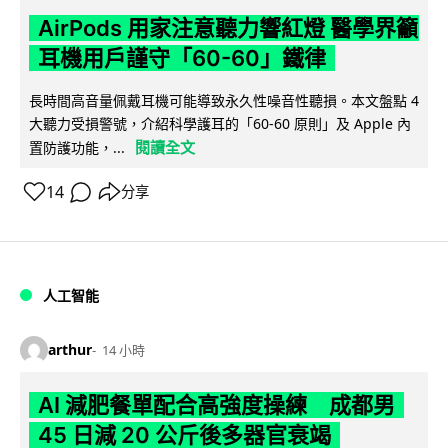
AirPods 用家注意聽力響紅燈 醫學界籲
耳機用戶謹守「60-60」鐵律
長時間高音量佩戴耳機可能導致永久性噪音性聽損。本文盤點 4
大聽力受損警號，介紹科學護耳的「60-60 原則」及 Apple 內
閱讀全文
置防護功能，...
14
分享
人工智能
arthur
14 小時
AI 減肥餐單配合高強度操練 成都男
45 日減 20 公斤後多器官衰竭