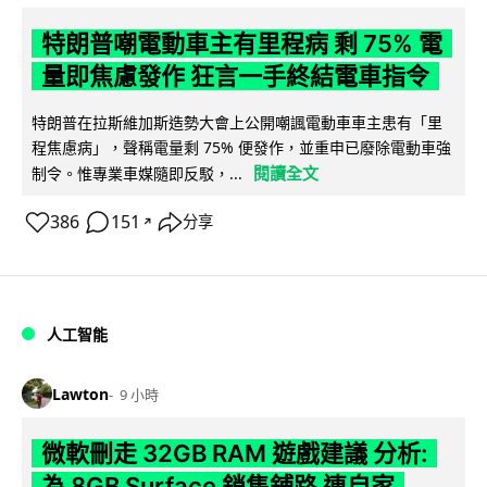
特朗普嘲電動車主有里程病 剩 75% 電
量即焦慮發作 狂言一手終結電車指令
特朗普在拉斯維加斯造勢大會上公開嘲諷電動車車主患有「里
程焦慮病」，聲稱電量剩 75% 便發作，並重申已廢除電動車強
閱讀全文
制令。惟專業車媒隨即反駁，...
386
151
分享
↗
人工智能
Lawton
9 小時
微軟刪走 32GB RAM 遊戲建議 分析:
為 8GB Surface 銷售鋪路 連自家