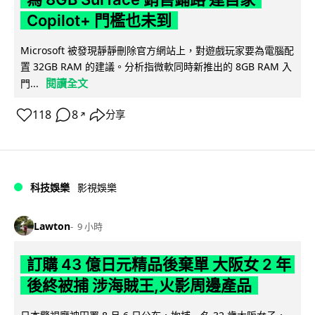
Copilot+ 門檻也未到
Microsoft 被發現靜靜刪除官方網站上，對遊戲玩家要為電腦配
置 32GB RAM 的建議。分析指微軟同時新推出的 8GB RAM 入
閱讀全文
門...
118
8
分享
↗
科技娛樂
影視娛樂
Lawton
9 小時
訂購 43 億日元精品後棄單 大阪女 2 年
後終被捕 涉海賊王,火影周邊產品