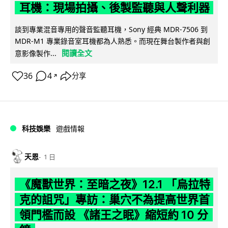
耳機：現場拍攝、後製監聽與人聲利器
談到專業混音專用的聲音監聽耳機，Sony 經典 MDR-7506 到
MDR-M1 專業錄音室耳機都為人熟悉。而現在舞台製作者與創
閱讀全文
意影像製作...
36
4
分享
↗
科技娛樂
遊戲情報
天恩
1 日
《魔獸世界：至暗之夜》12.1 「烏拉特
克的詛咒」專訪：巢穴不為提高世界首
領門檻而設 《諸王之眠》縮短約 10 分