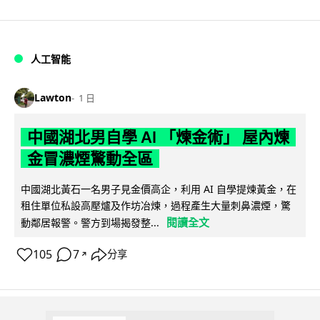
人工智能
Lawton
1 日
中國湖北男自學 AI 「煉金術」 屋內煉
金冒濃煙驚動全區
中國湖北黃石一名男子見金價高企，利用 AI 自學提煉黃金，在
租住單位私設高壓爐及作坊冶煉，過程產生大量刺鼻濃煙，驚
閱讀全文
動鄰居報警。警方到場揭發整...
105
7
分享
↗