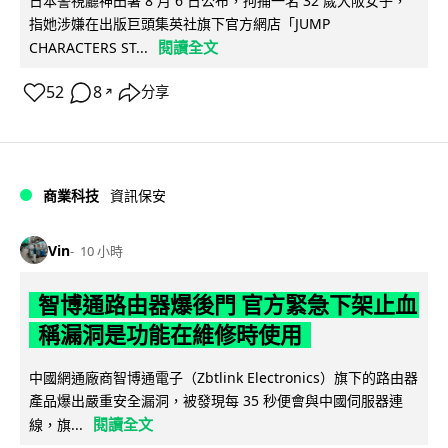
日本警視廳神田署 8 月 6 日公布，拘捕一名 32 歲大阪女子，
指她涉嫌在出版巨頭集英社旗下官方網店「JUMP
閱讀全文
CHARACTERS ST...
52
8
分享
↗
商業科技
資訊保安
Vin
10 小時
智博通路由器爆後門 官方緊急下架止血
稱漏洞是功能在維修時使用
中國網通廠商智博通電子（Zbtlink Electronics）旗下的路由器
產品爆出嚴重安全漏洞，被發現每 35 秒便會與中國伺服器連
閱讀全文
線，旗...