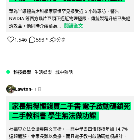
華為半導體首席科學家廖恒罕見接受近 5 小時專訪，警告
NVIDIA 等西方晶片巨頭正逼近物理極限，傳統製程升級已失經
閱讀全文
濟效益。他同時介紹華為...
1,546
593
分享
↗
科技娛樂
生活娛樂
城中熱話
Lawton
1 日
家長無得慳錢買二手書 電子啟動碼鎖死
二手教科書 學生無法做功課
社福界立法會議員陳文宜指，一間中學書單價錢按年加 14.7%
遠超通漲，令家長難以負擔。而且電子教材啟動碼這項設計，