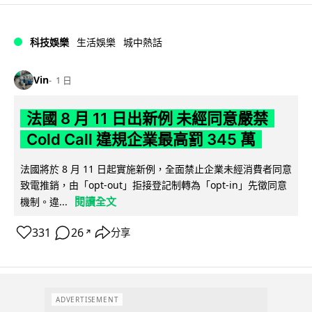
科技娛樂
生活娛樂
城中熱話
Vin
1 日
法國 8 月 11 日出新例 未經同意嚴禁
Cold Call 違規企業最高罰 345 萬
法國將於 8 月 11 日起實施新例，全面禁止企業未經消費者同意
致電推銷，由「opt-out」拒接登記制轉為「opt-in」先徵同意
閱讀全文
機制。違...
331
26
分享
↗
ADVERTISEMENT