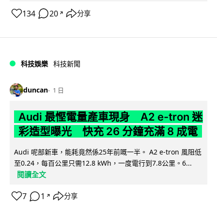
134
20
分享
↗
科技娛樂
科技新聞
duncan
1 日
Audi 最慳電量產車現身 A2 e-tron 迷
彩造型曝光 快充 26 分鐘充滿 8 成電
Audi 呢部新車，能耗竟然係25年前嘅一半。 A2 e-tron 風阻低
至0.24，每百公里只需12.8 kWh，一度電行到7.8公里。6...
閱讀全文
7
1
分享
↗