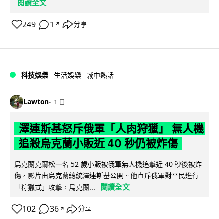
閱讀全文
249
1
分享
↗
科技娛樂
生活娛樂
城中熱話
Lawton
1 日
澤連斯基怒斥俄軍「人肉狩獵」 無人機
追殺烏克蘭小販近 40 秒仍被炸傷
烏克蘭克爾松一名 52 歲小販被俄軍無人機追擊近 40 秒後被炸
傷，影片由烏克蘭總統澤連斯基公開。他直斥俄軍對平民進行
閱讀全文
「狩獵式」攻擊，烏克蘭...
102
36
分享
↗