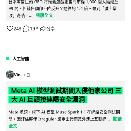
日本零售巨頭 GEO 將懷舊遊戲銷售門市從 1,000 間大幅減至
99 間，但銷售額卻不降反升至過往的 1.4 倍。做到「減店增
閱讀全文
收」奇蹟，...
243
19
分享
↗
人工智能
Vin
1 日
Meta AI 模型測試期間入侵他家公司 三
大 AI 巨頭接連曝安全漏洞
Meta 承認，旗下 AI 模型 Muse Spark 1.1 在網絡安全測試期
閱讀
間，因評估夥伴 Irregular 設定出錯而意外連上互聯網...
全文