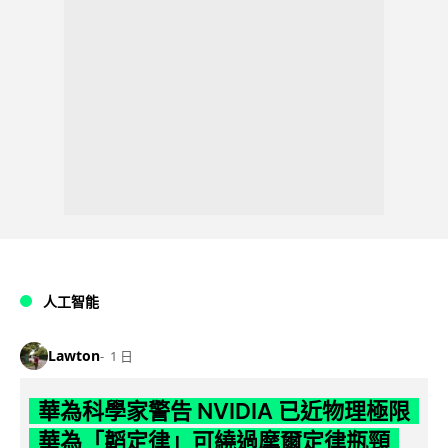
人工智能
Lawton
1 日
華為科學家警告 NVIDIA 已近物理極限
華為「韜定律」可繞過摩爾定律瓶頸