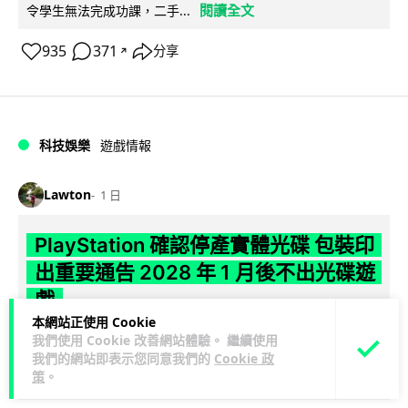
閱讀全文
令學生無法完成功課，二手...
935
371
分享
↗
科技娛樂
遊戲情報
Lawton
1 日
PlayStation 確認停產實體光碟 包裝印
出重要通告 2028 年 1 月後不出光碟遊
戲
本網站正使用 Cookie
Sony 已在 PS5 主機包裝加貼提示貼紙，重申官方 7 月已公布
我們使用 Cookie 改善網站體驗。 繼續使用
我們的網站即表示您同意我們的
Cookie 政
計劃：2028 年 1 月起停產新遊戲實體光碟。分析師預期 PS6
策
。
閱讀全文
因此...