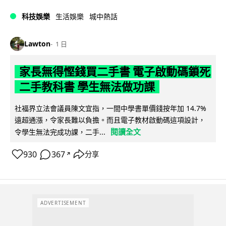
科技娛樂
生活娛樂
城中熱話
Lawton
1 日
家長無得慳錢買二手書 電子啟動碼鎖死
二手教科書 學生無法做功課
社福界立法會議員陳文宜指，一間中學書單價錢按年加 14.7%
遠超通漲，令家長難以負擔。而且電子教材啟動碼這項設計，
閱讀全文
令學生無法完成功課，二手...
930
367
分享
↗
ADVERTISEMENT