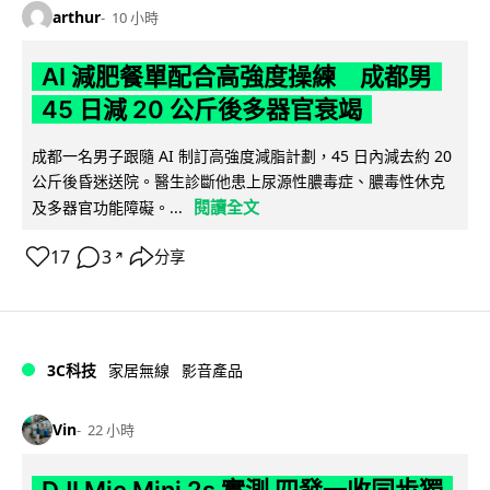
arthur
10 小時
AI 減肥餐單配合高強度操練 成都男
45 日減 20 公斤後多器官衰竭
成都一名男子跟隨 AI 制訂高強度減脂計劃，45 日內減去約 20
公斤後昏迷送院。醫生診斷他患上尿源性膿毒症、膿毒性休克
閱讀全文
及多器官功能障礙。...
17
3
分享
↗
3C科技
家居無線
影音產品
Vin
22 小時
DJI Mic Mini 2s 實測 四發一收同步獨