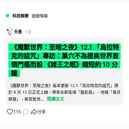
科技娛樂
遊戲情報
天恩
1 日
《魔獸世界：至暗之夜》12.1 「烏拉特
克的詛咒」專訪：巢穴不為提高世界首
領門檻而設 《諸王之眠》縮短約 10 分
鐘
《魔獸世界：至暗之夜》版本更新 12.1「烏拉特克的詛咒」將
於 8 月 13 日正式上線，帶來全新區域「盤蛇島」、地城「毒牙
閱讀全文
祭壇」、新型態世...
115
分享