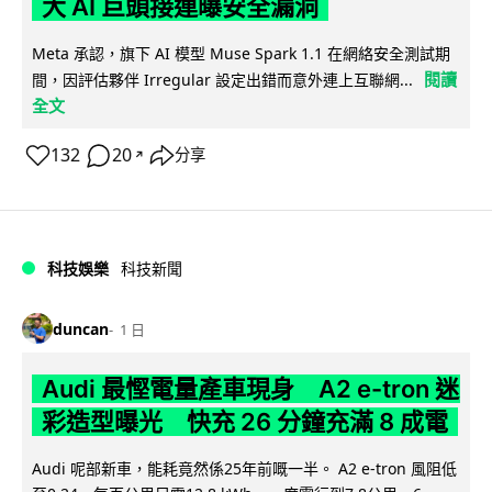
大 AI 巨頭接連曝安全漏洞
Meta 承認，旗下 AI 模型 Muse Spark 1.1 在網絡安全測試期
閱讀
間，因評估夥伴 Irregular 設定出錯而意外連上互聯網...
全文
132
20
分享
↗
科技娛樂
科技新聞
duncan
1 日
Audi 最慳電量產車現身 A2 e-tron 迷
彩造型曝光 快充 26 分鐘充滿 8 成電
Audi 呢部新車，能耗竟然係25年前嘅一半。 A2 e-tron 風阻低