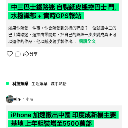
中三巴士鐵路迷 自製紙皮遙控巴士 門,
水撥識郁 + 實時GPS報站
如果你熱愛一件事，你會熱愛到怎樣的程度？一位就讀中三的
巴士鐵路迷，選擇由零開始，把自己的興趣一步步變成真正可
閱讀全文
以運作的作品。他以紙皮親手製作出...
分享
科技娛樂
生活娛樂
城中熱話
Vin
1 小時
iPhone 加速撤出中國 印度成新機主要
基地 上年組裝增至5500萬部