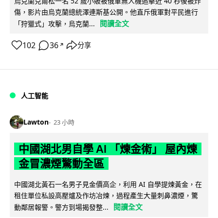
烏克蘭克爾松一名 52 歲小販被俄軍無人機追擊近 40 秒後被炸
傷，影片由烏克蘭總統澤連斯基公開。他直斥俄軍對平民進行
閱讀全文
「狩獵式」攻擊，烏克蘭...
102
36
分享
↗
人工智能
Lawton
23 小時
中國湖北男自學 AI 「煉金術」 屋內煉
金冒濃煙驚動全區
中國湖北黃石一名男子見金價高企，利用 AI 自學提煉黃金，在
租住單位私設高壓爐及作坊冶煉，過程產生大量刺鼻濃煙，驚
閱讀全文
動鄰居報警。警方到場揭發整...