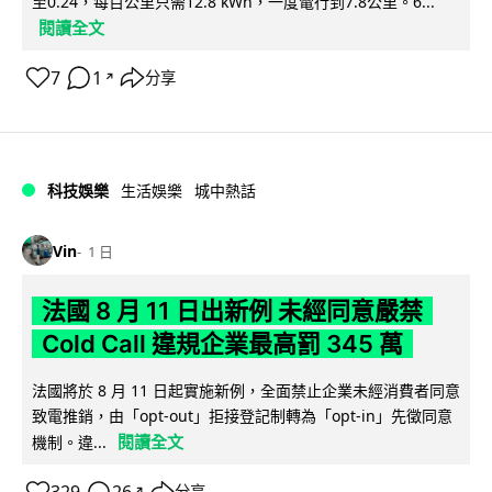
至0.24，每百公里只需12.8 kWh，一度電行到7.8公里。6...
閱讀全文
7
1
分享
↗
科技娛樂
生活娛樂
城中熱話
Vin
1 日
法國 8 月 11 日出新例 未經同意嚴禁
Cold Call 違規企業最高罰 345 萬
法國將於 8 月 11 日起實施新例，全面禁止企業未經消費者同意
致電推銷，由「opt-out」拒接登記制轉為「opt-in」先徵同意
閱讀全文
機制。違...
329
26
分享
↗