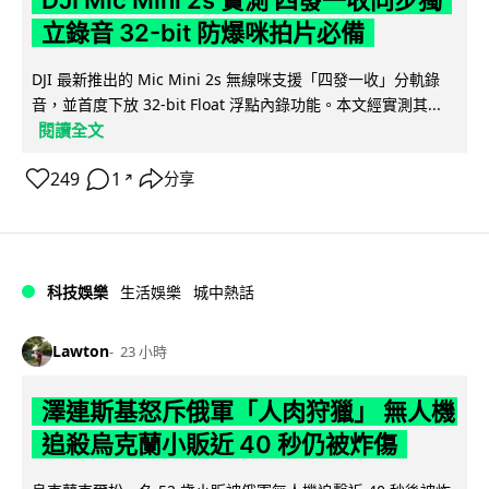
立錄音 32-bit 防爆咪拍片必備
DJI 最新推出的 Mic Mini 2s 無線咪支援「四發一收」分軌錄
音，並首度下放 32-bit Float 浮點內錄功能。本文經實測其...
閱讀全文
249
1
分享
↗
科技娛樂
生活娛樂
城中熱話
Lawton
23 小時
澤連斯基怒斥俄軍「人肉狩獵」 無人機
追殺烏克蘭小販近 40 秒仍被炸傷