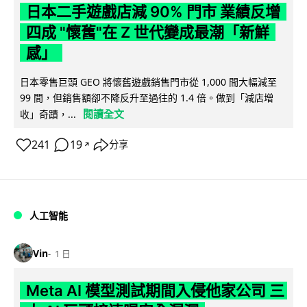
日本二手遊戲店減 90% 門市 業績反增
四成 "懷舊"在 Z 世代變成最潮「新鮮
感」
日本零售巨頭 GEO 將懷舊遊戲銷售門市從 1,000 間大幅減至
99 間，但銷售額卻不降反升至過往的 1.4 倍。做到「減店增
閱讀全文
收」奇蹟，...
241
19
分享
↗
人工智能
Vin
1 日
Meta AI 模型測試期間入侵他家公司 三