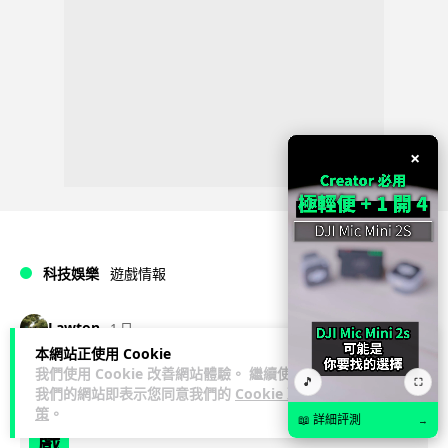
×
科技娛樂
遊戲情報
Lawton
1 日
本網站正使用 Cookie
我們使用 Cookie 改善網站體驗。 繼續使用
PlayStation 確認停產實體光碟 包裝印
🎵
⛶
我們的網站即表示您同意我們的
Cookie 政
出重要通告 2028 年 1 月後不出光碟遊
策
。
📖 詳細評測
→
戲