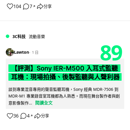
104
7
分享
↗
3C科技
流動音樂
89
Lawton
1 日
【評測】Sony IER-M500 入耳式監聽
耳機：現場拍攝、後製監聽與人聲利器
談到專業混音專用的聲音監聽耳機，Sony 經典 MDR-7506 到
MDR-M1 專業錄音室耳機都為人熟悉。而現在舞台製作者與創
閱讀全文
意影像製作...
36
4
分享
↗