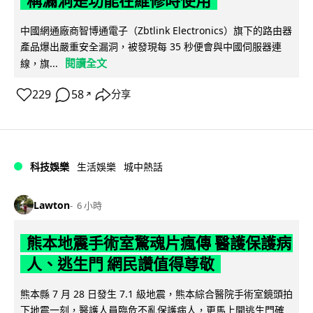
稱漏洞是功能在維修時使用
中國網通廠商智博通電子（Zbtlink Electronics）旗下的路由器
產品爆出嚴重安全漏洞，被發現每 35 秒便會與中國伺服器連
閱讀全文
線，旗...
229
58
分享
↗
科技娛樂
生活娛樂
城中熱話
Lawton
6 小時
熊本地震手術室驚魂片瘋傳 醫護保護病
人、逃生門 網民讚值得尊敬
熊本縣 7 月 28 日發生 7.1 級地震，熊本綜合醫院手術室鏡頭拍
下地震一刻，醫護人員臨危不亂保護病人，更馬上開逃生門確