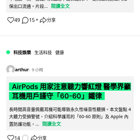
閱讀全文
保出口流通。片段...
49
15
分享
↗
科技娛樂
生活科技
健康
arthur
9 小時
AirPods 用家注意聽力響紅燈 醫學界籲
耳機用戶謹守「60-60」鐵律
長時間高音量佩戴耳機可能導致永久性噪音性聽損。本文盤點 4
大聽力受損警號，介紹科學護耳的「60-60 原則」及 Apple 內
閱讀全文
置防護功能，...
14
分享