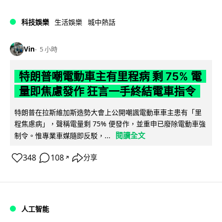
科技娛樂
生活娛樂
城中熱話
Vin
5 小時
特朗普嘲電動車主有里程病 剩 75% 電
量即焦慮發作 狂言一手終結電車指令
特朗普在拉斯維加斯造勢大會上公開嘲諷電動車車主患有「里
程焦慮病」，聲稱電量剩 75% 便發作，並重申已廢除電動車強
閱讀全文
制令。惟專業車媒隨即反駁，...
348
108
分享
↗
人工智能