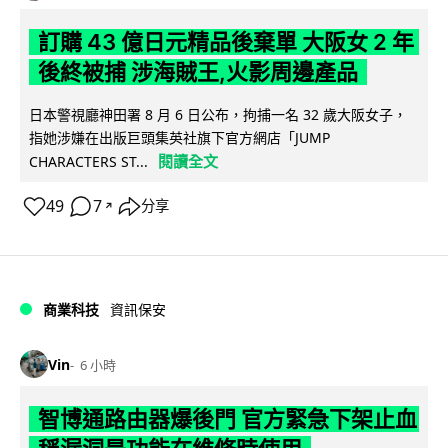
訂購 43 億日元精品後棄單 大阪女 2 年
後終被捕 涉海賊王,火影周邊產品
日本警視廳神田署 8 月 6 日公布，拘捕一名 32 歲大阪女子，
指她涉嫌在出版巨頭集英社旗下官方網店「JUMP
閱讀全文
CHARACTERS ST...
49
7
分享
↗
商業科技
資訊保安
Vin
6 小時
智博通路由器爆後門 官方緊急下架止血