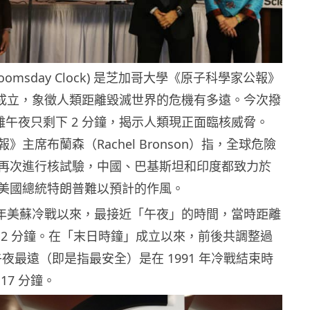
omsday Clock) 是芝加哥大學《原子科學家公報》
 年成立，象徵人類距離毀滅世界的危機有多遠。今次撥
距離午夜只剩下 2 分鐘，揭示人類現正面臨核威脅。
》主席布蘭森（Rachel Bronson）指，全球危險
再次進行核試驗，中國、巴基斯坦和印度都致力於
美國總統特朗普難以預計的作風。
3 年美蘇冷戰以來，最接近「午夜」的時間，當時距離
 2 分鐘。在「末日時鐘」成立以來，前後共調整過
午夜最遠（即是指最安全）是在 1991 年冷戰結束時
17 分鐘。