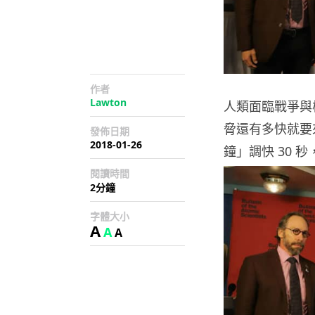
作者
Lawton
人類面臨戰爭與
脅還有多快就要
發佈日期
2018-01-26
鐘」調快 30 
閱讀時間
2分鐘
字體大小
A
A
A