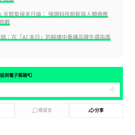
Gates 反駁氣候末日論： 強調科技創新與人類適應
挑戰
碼營銷：在「AI 末日」的餘燼中重構品牌生還指南
📮
送到電子郵箱
看留言
分享