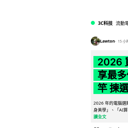
3C科技
流動
Lawton
15 小
202
享最多
竿 揀
2026 年的電
身美學」、「AI算
讀全文