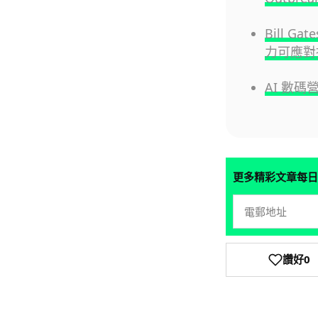
Bill 
力可應對
AI 數
更多精彩文章每日
讚好
0