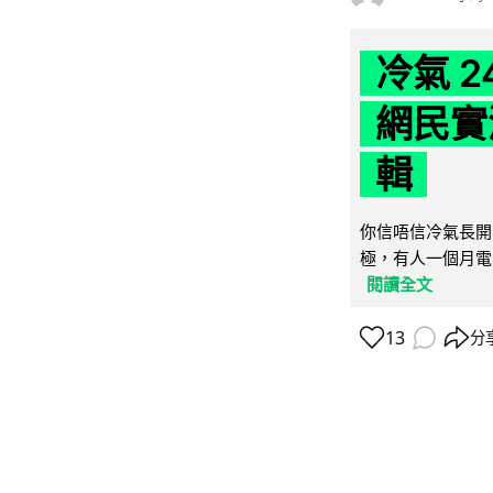
冷氣 
網民實
輯
你信唔信冷氣長開
極，有人一個月電費
閱讀全文
13
分