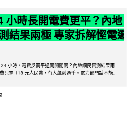
24 小時長開電費更平？內地
測結果兩極 專家拆解慳電邏
 24 小時，電費反而平過開開關關？內地網民實測結果兩
只需 118 元人民幣，有人飆到過千。電力部門話不能...
享