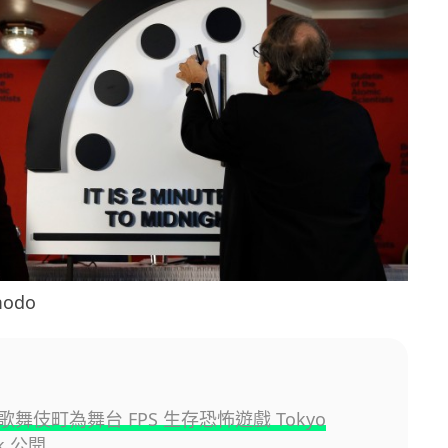
odo
舞伎町為舞台 FPS 生存恐怖遊戲 Tokyo
ak 公開