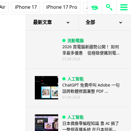
Air
iPhone 17
iPhone 17 Pro
AirPods Pro 3
Ap
最新文章
全部
流動電腦
2026 買電腦新趨勢公開！ 如何
享最多優惠 從極致便攜到電...
07.08.2026
人工智能
ChatGPT 免費呼叫 Adobe 一句
話跨軟體修圖兼整 PDF ...
07.08.2026
人工智能
日本偶像零編程知識 靠 AI 搞了
一整個直播系統 在日本技術...