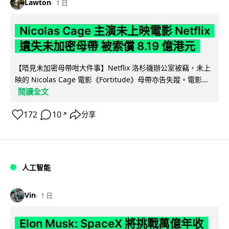
Lawton
1 日
Nicolas Cage 主演未上映電影 Netflix
遺失未加密母帶 被索償 8.19 億港元
【唔見未加密母帶咁大件事】Netflix 洛杉磯辦公室被竊，未上
映的 Nicolas Cage 電影《Fortitude》母帶亦告失蹤。電影...
閱讀全文
172
10
分享
↗
人工智能
Vin
1 日
Elon Musk: SpaceX 將挑戰萬億年收