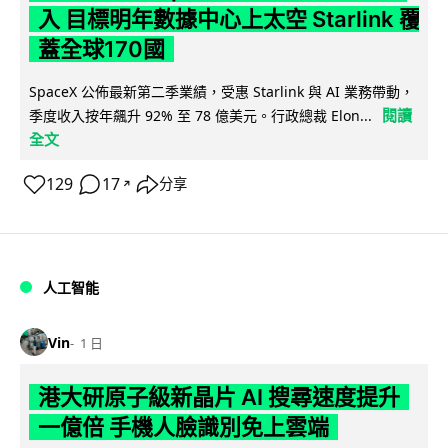
入 目標明年數據中心上太空 Starlink 覆
蓋全球170國
SpaceX 公佈最新第二季業績，受惠 Starlink 與 AI 業務帶動，
閱讀
季度收入按年飆升 92% 至 78 億美元。行政總裁 Elon...
全文
129
17
分享
↗
人工智能
Vin
1 日
港大研原子級新晶片 AI 搜尋速度提升
一億倍 手機人臉識別免上雲端