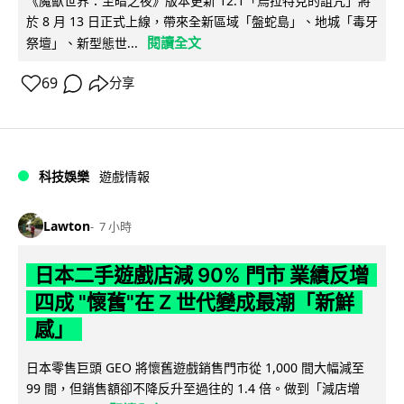
《魔獸世界：至暗之夜》版本更新 12.1「烏拉特克的詛咒」將
於 8 月 13 日正式上線，帶來全新區域「盤蛇島」、地城「毒牙
閱讀全文
祭壇」、新型態世...
69
分享
科技娛樂
遊戲情報
Lawton
7 小時
日本二手遊戲店減 90% 門市 業績反增
四成 "懷舊"在 Z 世代變成最潮「新鮮
感」
日本零售巨頭 GEO 將懷舊遊戲銷售門市從 1,000 間大幅減至
99 間，但銷售額卻不降反升至過往的 1.4 倍。做到「減店增