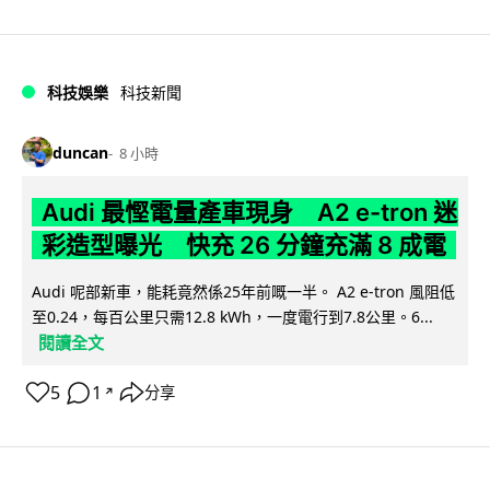
科技娛樂
科技新聞
duncan
8 小時
Audi 最慳電量產車現身 A2 e-tron 迷
彩造型曝光 快充 26 分鐘充滿 8 成電
Audi 呢部新車，能耗竟然係25年前嘅一半。 A2 e-tron 風阻低
至0.24，每百公里只需12.8 kWh，一度電行到7.8公里。6...
閱讀全文
5
1
分享
↗