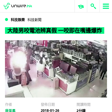
WWDC 2026
GenAI 與雲端科技專區
ERP 與商業 AI
大陸男咬電池辨真假 一咬即在嘴邊爆炸
科技娛樂
科技新聞
大陸男咬電池辨真假 一咬即在嘴邊爆炸
作者
發佈日期
閱讀時間
2018-01-26
唐美鳳
2分鐘