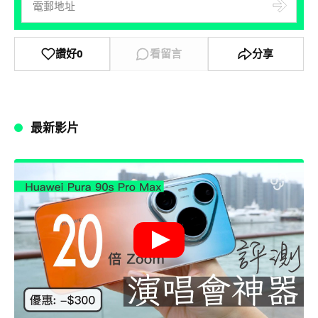
讚好
0
看留言
分享
最新影片