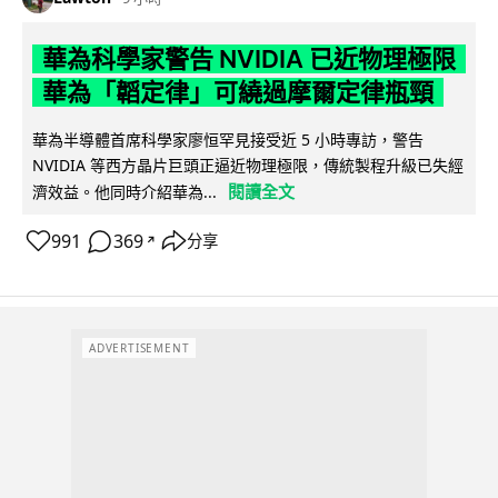
華為科學家警告 NVIDIA 已近物理極限
華為「韜定律」可繞過摩爾定律瓶頸
華為半導體首席科學家廖恒罕見接受近 5 小時專訪，警告
NVIDIA 等西方晶片巨頭正逼近物理極限，傳統製程升級已失經
閱讀全文
濟效益。他同時介紹華為...
991
369
分享
↗
ADVERTISEMENT