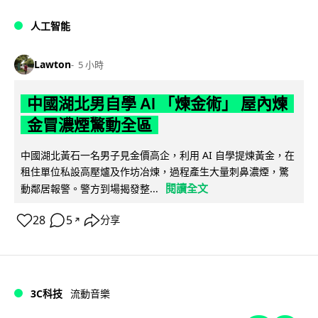
人工智能
Lawton
5 小時
中國湖北男自學 AI 「煉金術」 屋內煉
金冒濃煙驚動全區
中國湖北黃石一名男子見金價高企，利用 AI 自學提煉黃金，在
租住單位私設高壓爐及作坊冶煉，過程產生大量刺鼻濃煙，驚
閱讀全文
動鄰居報警。警方到場揭發整...
28
5
分享
↗
3C科技
流動音樂