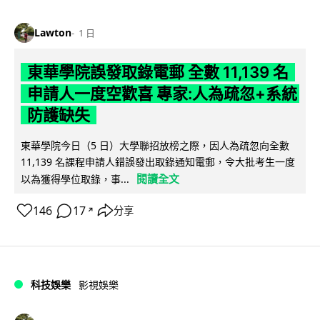
Lawton
1 日
東華學院誤發取錄電郵 全數 11,139 名
申請人一度空歡喜 專家:人為疏忽+系統
防護缺失
東華學院今日（5 日）大學聯招放榜之際，因人為疏忽向全數
11,139 名課程申請人錯誤發出取錄通知電郵，令大批考生一度
閱讀全文
以為獲得學位取錄，事...
146
17
分享
↗
科技娛樂
影視娛樂