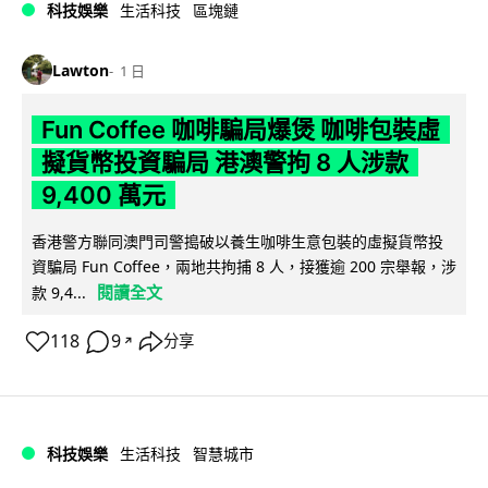
科技娛樂
生活科技
區塊鏈
Lawton
1 日
Fun Coffee 咖啡騙局爆煲 咖啡包裝虛
擬貨幣投資騙局 港澳警拘 8 人涉款
9,400 萬元
香港警方聯同澳門司警搗破以養生咖啡生意包裝的虛擬貨幣投
資騙局 Fun Coffee，兩地共拘捕 8 人，接獲逾 200 宗舉報，涉
閱讀全文
款 9,4...
118
9
分享
↗
科技娛樂
生活科技
智慧城市