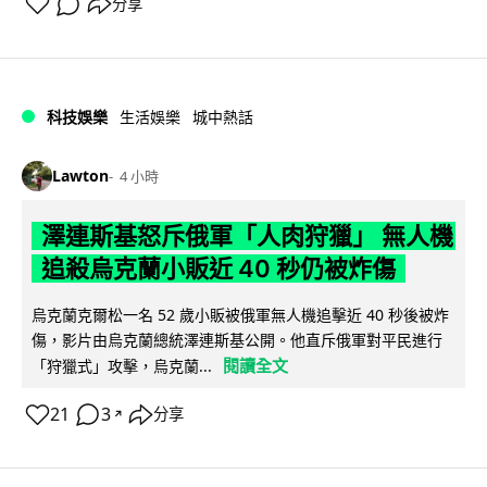
分享
科技娛樂
生活娛樂
城中熱話
Lawton
4 小時
澤連斯基怒斥俄軍「人肉狩獵」 無人機
追殺烏克蘭小販近 40 秒仍被炸傷
烏克蘭克爾松一名 52 歲小販被俄軍無人機追擊近 40 秒後被炸
傷，影片由烏克蘭總統澤連斯基公開。他直斥俄軍對平民進行
閱讀全文
「狩獵式」攻擊，烏克蘭...
21
3
分享
↗