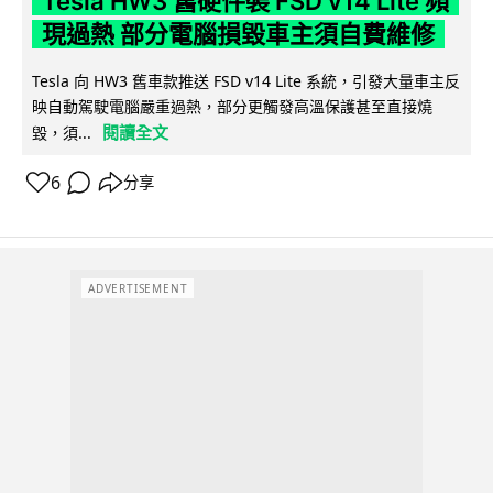
Tesla HW3 舊硬件裝 FSD v14 Lite 頻
現過熱 部分電腦損毀車主須自費維修
Tesla 向 HW3 舊車款推送 FSD v14 Lite 系統，引發大量車主反
映自動駕駛電腦嚴重過熱，部分更觸發高溫保護甚至直接燒
閱讀全文
毀，須...
6
分享
ADVERTISEMENT