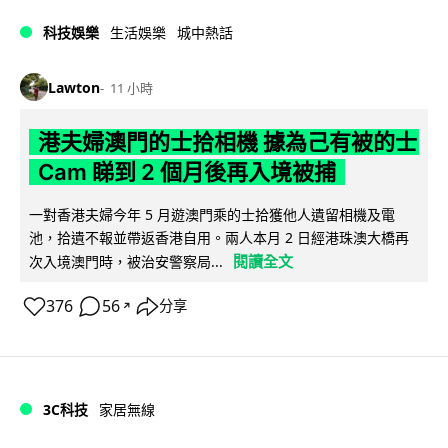
科技娛樂
生活娛樂
城中熱話
Lawton
11 小時
港夫婦澳門的士拾相機 據為己有被的士
Cam 睇到 2 個月後再入境被捕
一對香港夫婦今年 5 月遊澳門乘的士拾獲他人遺留相機及電
池，拾遺不報並帶返香港自用。兩人本月 2 日經港珠澳大橋再
閱讀全文
次入境澳門時，被治安警察局...
376
56
分享
↗
3C科技
家居無線