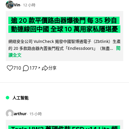
Vin
12 小時
逾 20 款平價路由器爆後門 每 35 秒自
動連線回中國 全球 10 萬用家私隱堪憂
網絡安全公司 VulnCheck 揭發中國智博通電子（Zbtlink）生產
閱
的 20 多款路由器內置後門程式「Endlessdoors」（無盡...
讀全文
710
177
分享
↗
人工智能
arthur
15 小時