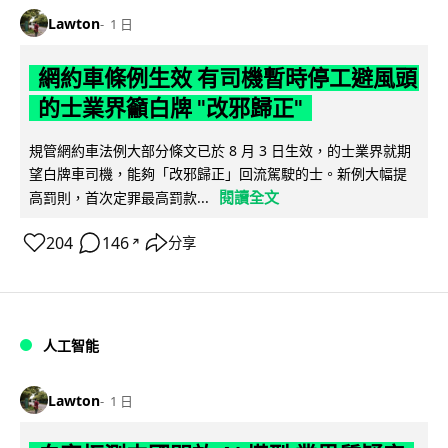
Lawton
1 日
網約車條例生效 有司機暫時停工避風頭
的士業界籲白牌 "改邪歸正"
規管網約車法例大部分條文已於 8 月 3 日生效，的士業界就期
望白牌車司機，能夠「改邪歸正」回流駕駛的士。新例大幅提
閱讀全文
高罰則，首次定罪最高罰款...
204
146
分享
↗
人工智能
Lawton
1 日