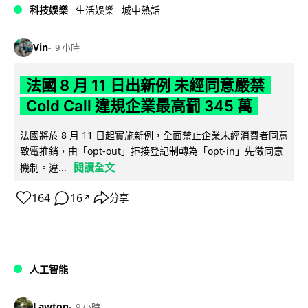
科技娛樂
生活娛樂
城中熱話
Vin
9 小時
法國 8 月 11 日出新例 未經同意嚴禁
Cold Call 違規企業最高罰 345 萬
法國將於 8 月 11 日起實施新例，全面禁止企業未經消費者同意
致電推銷，由「opt-out」拒接登記制轉為「opt-in」先徵同意
閱讀全文
機制。違...
164
16
分享
↗
人工智能
Lawton
9 小時