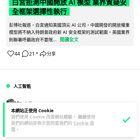
白宮拒測中國開放 AI 模型 業界質疑安
全框架選擇性執行
彭博社報道，白宮通知美國頂尖 AI 公司，中國開發的開放權重
模型將不納入特朗普政府新 AI 安全框架的測試範圍。美國業界
閱讀全文
則聯署呼籲政府不要限...
44
21
分享
↗
人工智能
Vin
1 日
本網站正使用 Cookie
我們使用 Cookie 改善網站體驗。 繼續使用
地盤偷吸煙難逃高空法眼 勞工處出動熱
我們的網站即表示您同意我們的
Cookie 政
感無人機 擬加 AI 人臉識別精準執法
策
。