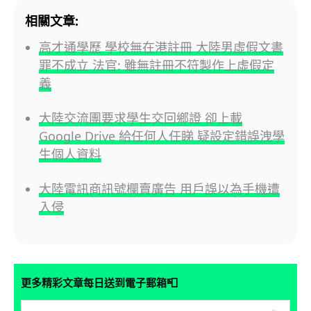
相關文章:
高才通學歷 學校無在港註冊 大陸男虛假文書
罪不成立 法官: 雖無註冊不符製作上虛假定
義
大陸交流團要求學生交回鄉證 卻上載
Google Drive 給任何人任睇 疑設定錯誤洩學
生個人資料
大陸電訊商訊號欄賣廣告 用戶誤以為手機遭
入侵
📮
更多精彩文章每日送到電子郵箱