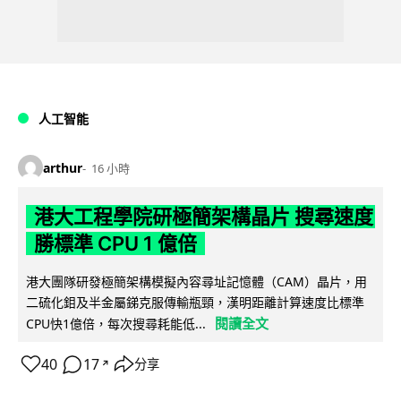
人工智能
arthur
16 小時
港大工程學院研極簡架構晶片 搜尋速度
勝標準 CPU 1 億倍
港大團隊研發極簡架構模擬內容尋址記憶體（CAM）晶片，用
二硫化鉬及半金屬銻克服傳輸瓶頸，漢明距離計算速度比標準
閱讀全文
CPU快1億倍，每次搜尋耗能低...
40
17
分享
↗