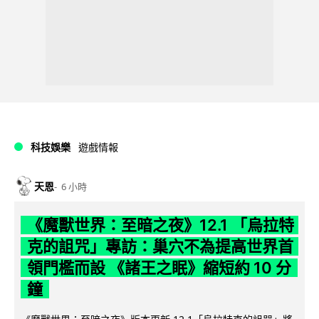
科技娛樂
遊戲情報
天恩
6 小時
《魔獸世界：至暗之夜》12.1 「烏拉特
克的詛咒」專訪：巢穴不為提高世界首
領門檻而設 《諸王之眠》縮短約 10 分
鐘