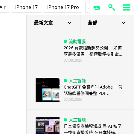
Air
iPhone 17
iPhone 17 Pro
AirPods Pro 3
Ap
最新文章
全部
流動電腦
2026 買電腦新趨勢公開！ 如何
享最多優惠 從極致便攜到電...
07.08.2026
人工智能
ChatGPT 免費呼叫 Adobe 一句
話跨軟體修圖兼整 PDF ...
07.08.2026
人工智能
日本偶像零編程知識 靠 AI 搞了
一整個直播系統 在日本技術...