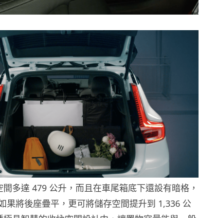
箱空間多達 479 公升，而且在車尾箱底下還設有暗格，
果將後座疊平，更可將儲存空間提升到 1,336 公