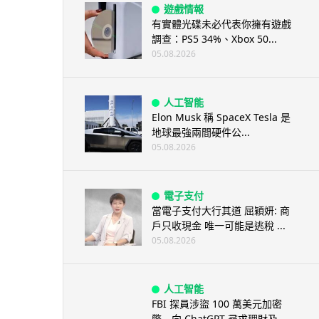
遊戲情報
有實體光碟未必代表你擁有遊戲
調查：PS5 34%、Xbox 50...
05.08.2026
人工智能
Elon Musk 稱 SpaceX Tesla 是
地球最強兩間硬件公...
05.08.2026
電子支付
當電子支付大行其道 屈穎妍: 商
戶只收現金 唯一可能是逃稅 ...
05.08.2026
人工智能
FBI 探員涉盜 100 萬美元加密
幣 向 ChatGPT 尋求理財及...