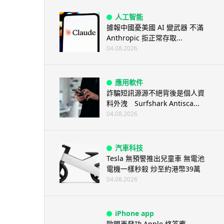
人工智能
據報中國憂美國 AI 變武器 不滿
Anthropic 拒正常存取...
04.08.2026
應用軟件
詐騙短訊源源不絕背後是個人資
料外洩 Surfshark Antisca...
04.08.2026
汽車科技
Tesla 無預警推出兒童車 無電池
電機一樣秒殺 炒至約港幣39萬
04.08.2026
iPhone app
歐盟再發功 Apple 終答應