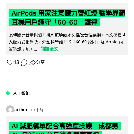
AirPods 用家注意聽力響紅燈 醫學界籲
耳機用戶謹守「60-60」鐵律
長時間高音量佩戴耳機可能導致永久性噪音性聽損。本文盤點 4
大聽力受損警號，介紹科學護耳的「60-60 原則」及 Apple 內
閱讀全文
置防護功能，...
13
分享
人工智能
arthur
10 小時
AI 減肥餐單配合高強度操練 成都男