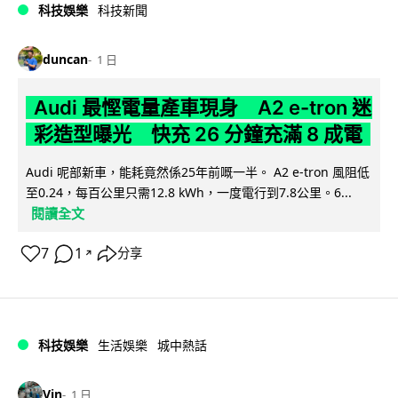
科技娛樂
科技新聞
duncan
1 日
Audi 最慳電量產車現身 A2 e-tron 迷
彩造型曝光 快充 26 分鐘充滿 8 成電
Audi 呢部新車，能耗竟然係25年前嘅一半。 A2 e-tron 風阻低
至0.24，每百公里只需12.8 kWh，一度電行到7.8公里。6...
閱讀全文
7
1
分享
↗
科技娛樂
生活娛樂
城中熱話
Vin
1 日