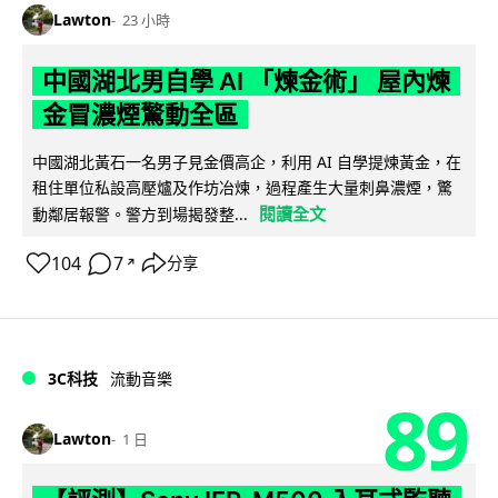
Lawton
23 小時
中國湖北男自學 AI 「煉金術」 屋內煉
金冒濃煙驚動全區
中國湖北黃石一名男子見金價高企，利用 AI 自學提煉黃金，在
租住單位私設高壓爐及作坊冶煉，過程產生大量刺鼻濃煙，驚
閱讀全文
動鄰居報警。警方到場揭發整...
104
7
分享
↗
3C科技
流動音樂
89
Lawton
1 日