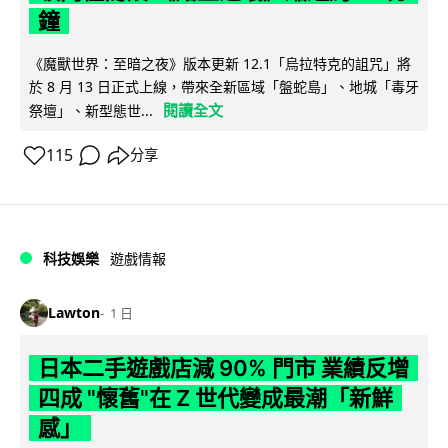
鐘
《魔獸世界：至暗之夜》版本更新 12.1「烏拉特克的詛咒」將
於 8 月 13 日正式上線，帶來全新區域「盤蛇島」、地城「毒牙
閱讀全文
祭壇」、新型態世...
115
分享
科技娛樂
遊戲情報
Lawton
1 日
日本二手遊戲店減 90% 門市 業績反增
四成 "懷舊"在 Z 世代變成最潮「新鮮
感」