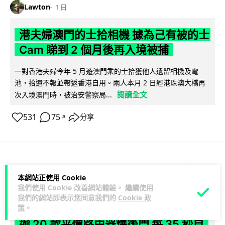
Lawton
1 日
港夫婦澳門的士拾相機 據為己有被的士
Cam 睇到 2 個月後再入境被捕
一對香港夫婦今年 5 月遊澳門乘的士拾獲他人遺留相機及電
池，拾遺不報並帶返香港自用。兩人本月 2 日經港珠澳大橋再
閱讀全文
次入境澳門時，被治安警察局...
531
75
分享
↗
3C科技
家居無線
本網站正使用 Cookie
我們使用 Cookie 改善網站體驗。 繼續使用
Vin
1 日
我們的網站即表示您同意我們的
Cookie 政
策
。
逾 20 款平價路由器爆後門 每 35 秒自