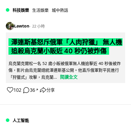
科技娛樂
生活娛樂
城中熱話
Lawton
22 小時
澤連斯基怒斥俄軍「人肉狩獵」 無人機
追殺烏克蘭小販近 40 秒仍被炸傷
烏克蘭克爾松一名 52 歲小販被俄軍無人機追擊近 40 秒後被炸
傷，影片由烏克蘭總統澤連斯基公開。他直斥俄軍對平民進行
閱讀全文
「狩獵式」攻擊，烏克蘭...
102
36
分享
↗
人工智能