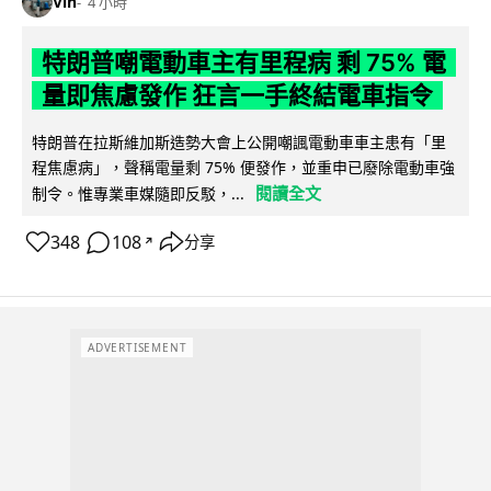
Vin
4 小時
特朗普嘲電動車主有里程病 剩 75% 電
量即焦慮發作 狂言一手終結電車指令
特朗普在拉斯維加斯造勢大會上公開嘲諷電動車車主患有「里
程焦慮病」，聲稱電量剩 75% 便發作，並重申已廢除電動車強
閱讀全文
制令。惟專業車媒隨即反駁，...
348
108
分享
↗
ADVERTISEMENT