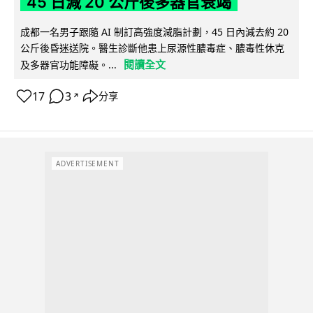
45 日減 20 公斤後多器官衰竭
成都一名男子跟隨 AI 制訂高強度減脂計劃，45 日內減去約 20
公斤後昏迷送院。醫生診斷他患上尿源性膿毒症、膿毒性休克
閱讀全文
及多器官功能障礙。...
17
3
分享
↗
ADVERTISEMENT