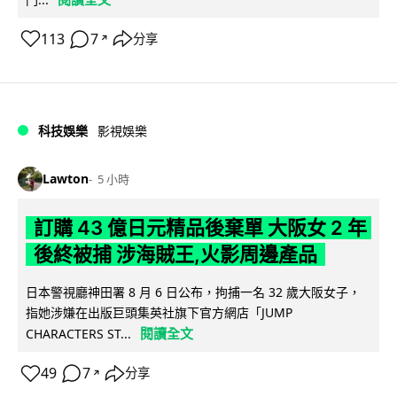
113
7
分享
↗
科技娛樂
影視娛樂
Lawton
5 小時
訂購 43 億日元精品後棄單 大阪女 2 年
後終被捕 涉海賊王,火影周邊產品
日本警視廳神田署 8 月 6 日公布，拘捕一名 32 歲大阪女子，
指她涉嫌在出版巨頭集英社旗下官方網店「JUMP
閱讀全文
CHARACTERS ST...
49
7
分享
↗