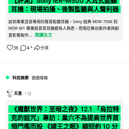
【評測】Sony IER-M500 入耳式監聽
耳機：現場拍攝、後製監聽與人聲利器
談到專業混音專用的聲音監聽耳機，Sony 經典 MDR-7506 到
MDR-M1 專業錄音室耳機都為人熟悉。而現在舞台製作者與創
閱讀全文
意影像製作...
36
4
分享
↗
科技娛樂
遊戲情報
天恩
1 日
《魔獸世界：至暗之夜》12.1 「烏拉特
克的詛咒」專訪：巢穴不為提高世界首
領門檻而設 《諸王之眠》縮短約 10 分