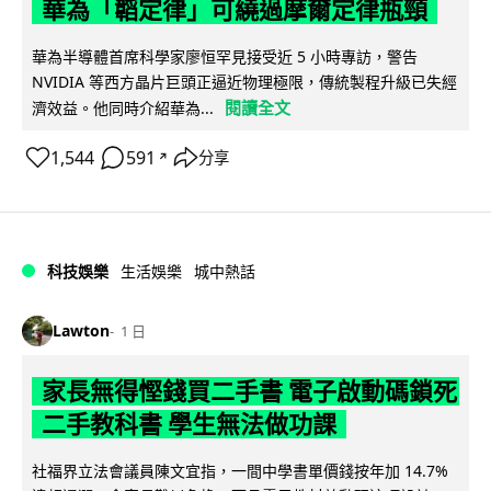
華為「韜定律」可繞過摩爾定律瓶頸
華為半導體首席科學家廖恒罕見接受近 5 小時專訪，警告
NVIDIA 等西方晶片巨頭正逼近物理極限，傳統製程升級已失經
閱讀全文
濟效益。他同時介紹華為...
1,544
591
分享
↗
科技娛樂
生活娛樂
城中熱話
Lawton
1 日
家長無得慳錢買二手書 電子啟動碼鎖死
二手教科書 學生無法做功課
社福界立法會議員陳文宜指，一間中學書單價錢按年加 14.7%