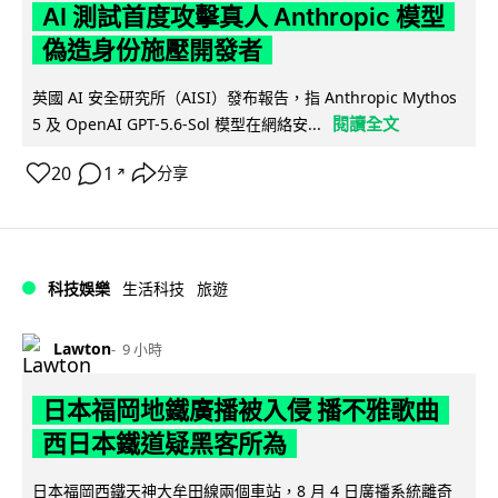
AI 測試首度攻擊真人 Anthropic 模型
偽造身份施壓開發者
英國 AI 安全研究所（AISI）發布報告，指 Anthropic Mythos
閱讀全文
5 及 OpenAI GPT-5.6-Sol 模型在網絡安...
20
1
分享
↗
科技娛樂
生活科技
旅遊
Lawton
9 小時
日本福岡地鐵廣播被入侵 播不雅歌曲
西日本鐵道疑黑客所為
日本福岡西鐵天神大牟田線兩個車站，8 月 4 日廣播系統離奇