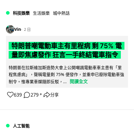
科技娛樂
生活娛樂
城中熱話
Vin
2 日
特朗普嘲電動車主有里程病 剩 75% 電
量即焦慮發作 狂言一手終結電車指令
特朗普在拉斯維加斯造勢大會上公開嘲諷電動車車主患有「里
程焦慮病」，聲稱電量剩 75% 便發作，並重申已廢除電動車強
閱讀全文
制令。惟專業車媒隨即反駁，...
639
279
分享
↗
人工智能