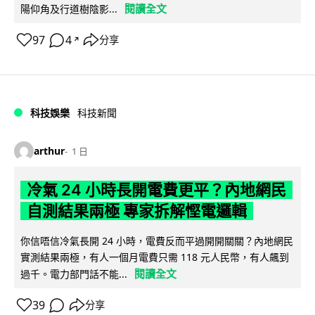
閱讀全文
陽仰角及行道樹陰影...
97
4
分享
↗
科技娛樂
科技新聞
arthur
1 日
冷氣 24 小時長開電費更平？內地網民
自測結果兩極 專家拆解慳電邏輯
你信唔信冷氣長開 24 小時，電費反而平過開開關關？內地網民
實測結果兩極，有人一個月電費只需 118 元人民幣，有人飆到
閱讀全文
過千。電力部門話不能...
39
分享