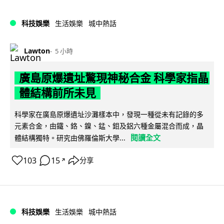
科技娛樂
生活娛樂
城中熱話
Lawton
5 小時
廣島原爆遺址驚現神秘合金 科學家指晶
體結構前所未見
科學家在廣島原爆遺址沙灘樣本中，發現一種從未有記錄的多
元素合金，由鐵、鉻、鎳、錳、鉬及鋁六種金屬混合而成，晶
閱讀全文
體結構獨特。研究由佛羅倫斯大學...
103
15
分享
↗
科技娛樂
生活娛樂
城中熱話