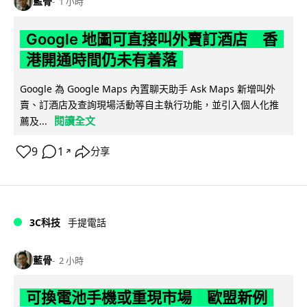
藍骨
1 小時
Google 地圖可直接叫外賣訂酒店 香
港開通時間仍未有着落
Google 為 Google Maps 內置聊天助手 Ask Maps 新增叫外
賣、訂酒店及查詢現場活動等自主執行功能，並引入個人化推
閱讀全文
薦及...
9
1
分享
↗
3C科技
手提電話
藍骨
2 小時
可換電池手機或重現市場 歐盟新例