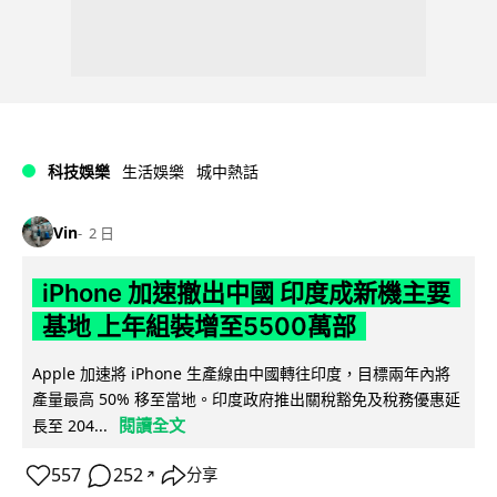
科技娛樂
生活娛樂
城中熱話
Vin
2 日
iPhone 加速撤出中國 印度成新機主要
基地 上年組裝增至5500萬部
Apple 加速將 iPhone 生產線由中國轉往印度，目標兩年內將
產量最高 50% 移至當地。印度政府推出關稅豁免及稅務優惠延
閱讀全文
長至 204...
557
252
分享
↗