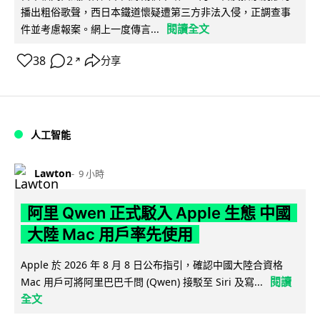
播出粗俗歌聲，西日本鐵道懷疑遭第三方非法入侵，正調查事
閱讀全文
件並考慮報案。網上一度傳言...
38
2
分享
↗
人工智能
Lawton
9 小時
阿里 Qwen 正式駁入 Apple 生態 中國
大陸 Mac 用戶率先使用
Apple 於 2026 年 8 月 8 日公布指引，確認中國大陸合資格
閱讀
Mac 用戶可將阿里巴巴千問 (Qwen) 接駁至 Siri 及寫...
全文