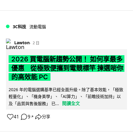
3C科技
流動電腦
Lawton
2 日
2026 買電腦新趨勢公開！ 如何享最多
優惠 從極致便攜到電競標竿 揀選啱你
的高效能 PC
2026 年的電腦選購基準已經全面升級。除了基本效能，「極致
輕量化」、「機身美學」、「AI算力」、「前瞻技術加持」以
閱讀全文
及「品質與售後服務」 已...
41
9
分享
↗