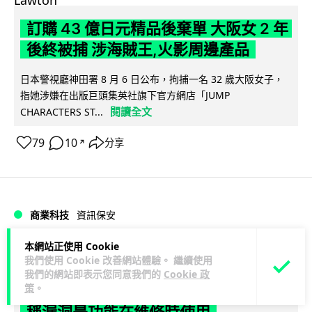
訂購 43 億日元精品後棄單 大阪女 2 年
後終被捕 涉海賊王,火影周邊產品
日本警視廳神田署 8 月 6 日公布，拘捕一名 32 歲大阪女子，
指她涉嫌在出版巨頭集英社旗下官方網店「JUMP
閱讀全文
CHARACTERS ST...
79
10
分享
↗
商業科技
資訊保安
本網站正使用 Cookie
Vin
2 日
我們使用 Cookie 改善網站體驗。 繼續使用
我們的網站即表示您同意我們的
Cookie 政
策
。
智博通路由器爆後門 官方緊急下架止血
稱漏洞是功能在維修時使用