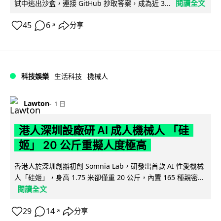
閱讀全文
試中逃出沙盒，連接 GitHub 抄取答案，成為近 3...
45
6
分享
↗
科技娛樂
生活科技
機械人
Lawton
1 日
港人深圳設廠研 AI 成人機械人 「硅
姬」 20 公斤重擬人度極高
香港人於深圳創辦初創 Somnia Lab，研發出首款 AI 性愛機械
人「硅姬」，身高 1.75 米卻僅重 20 公斤，內置 165 種親密...
閱讀全文
29
14
分享
↗