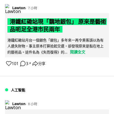
Lawton
7 小時
港鐵紅磡站現「黐地銀包」 原來是藝術
品呃足全港市民兩年
港鐵紅磡站月台一個銀色「銀包」多年來一再令乘客誤以為有
人遺失財物，事主原本打算拾起交還，卻發現原來是黏在地上
閱讀全文
的藝術品。這件名為《失而復得》的...
101
3
分享
↗
人工智能
Lawton
8 小時