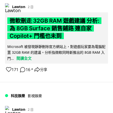
Lawton
2 日
微軟刪走 32GB RAM 遊戲建議 分析:
為 8GB Surface 銷售鋪路 連自家
Copilot+ 門檻也未到
Microsoft 被發現靜靜刪除官方網站上，對遊戲玩家要為電腦配
置 32GB RAM 的建議。分析指微軟同時新推出的 8GB RAM 入
閱讀全文
門...
171
16
分享
↗
科技娛樂
影視娛樂
Lawton
2 日