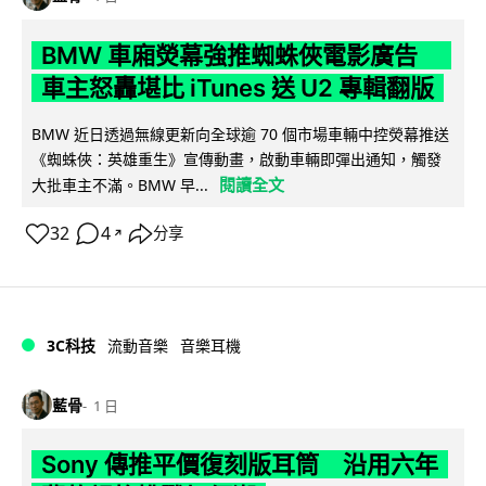
BMW 車廂熒幕強推蜘蛛俠電影廣告
車主怒轟堪比 iTunes 送 U2 專輯翻版
BMW 近日透過無線更新向全球逾 70 個市場車輛中控熒幕推送
《蜘蛛俠：英雄重生》宣傳動畫，啟動車輛即彈出通知，觸發
閱讀全文
大批車主不滿。BMW 早...
32
4
分享
↗
3C科技
流動音樂
音樂耳機
藍骨
1 日
Sony 傳推平價復刻版耳筒 沿用六年