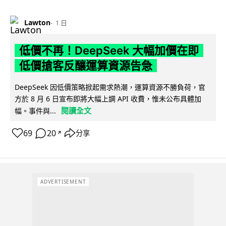
Lawton
1 日
低價不再！DeepSeek 大幅加價在即
低價搶客反釀運算資源告急
DeepSeek 因低價策略掀起需求熱潮，運算資源不勝負荷，官
方於 8 月 6 日宣布即將大幅上調 API 收費，惟未公布具體加
閱讀全文
幅。事件與...
69
20
分享
↗
ADVERTISEMENT