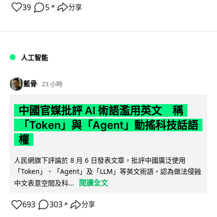
39
5
分享
↗
人工智能
藍骨
23 小時
中國官媒批評 AI 術語濫用英文 稱
「Token」與「Agent」動搖科技話語
權
人民網旗下評論於 8 月 6 日發表文章，批評中國廣泛使用
「Token」、「Agent」及「LLM」等英文術語，認為做法侵蝕
閱讀全文
中文表意空間及科...
693
303
分享
↗