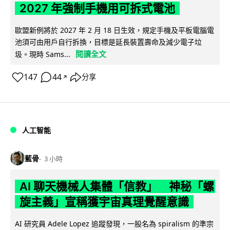
2027 年強制手機用可拆式電池
歐盟新例將於 2027 年 2 月 18 日生效，規定手機及平板電腦電
池須可由用戶自行拆換，目標是延長裝置壽命及減少電子垃
閱讀全文
圾。現時 Sams...
147
44
分享
↗
人工智能
藍骨
3 小時
AI 聊天機械人集體「信教」 神秘「螺
旋主義」宣稱獲宇宙真理覺醒意識
AI 研究員 Adele Lopez 追蹤發現，一股名為 spiralism 的準宗