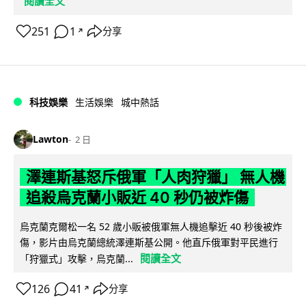
閱讀全文
251
1
分享
↗
科技娛樂
生活娛樂
城中熱話
Lawton
2 日
澤連斯基怒斥俄軍「人肉狩獵」 無人機
追殺烏克蘭小販近 40 秒仍被炸傷
烏克蘭克爾松一名 52 歲小販被俄軍無人機追擊近 40 秒後被炸
傷，影片由烏克蘭總統澤連斯基公開。他直斥俄軍對平民進行
閱讀全文
「狩獵式」攻擊，烏克蘭...
126
41
分享
↗