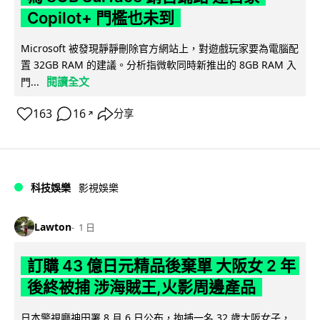
Copilot+ 門檻也未到
Microsoft 被發現靜靜刪除官方網站上，對遊戲玩家要為電腦配
置 32GB RAM 的建議。分析指微軟同時新推出的 8GB RAM 入
閱讀全文
門...
163
16
分享
↗
科技娛樂
影視娛樂
Lawton
1 日
訂購 43 億日元精品後棄單 大阪女 2 年
後終被捕 涉海賊王,火影周邊產品
日本警視廳神田署 8 月 6 日公布，拘捕一名 32 歲大阪女子，