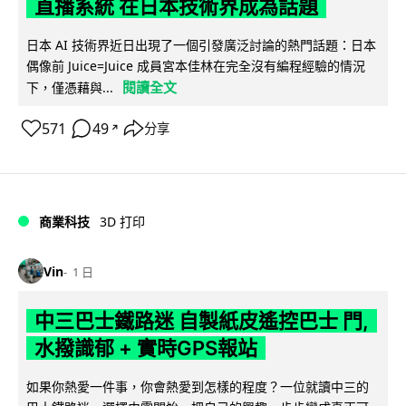
直播系統 在日本技術界成為話題
日本 AI 技術界近日出現了一個引發廣泛討論的熱門話題：日本
偶像前 Juice=Juice 成員宮本佳林在完全沒有編程經驗的情況
閱讀全文
下，僅憑藉與...
571
49
分享
↗
商業科技
3D 打印
Vin
1 日
中三巴士鐵路迷 自製紙皮遙控巴士 門,
水撥識郁 + 實時GPS報站
如果你熱愛一件事，你會熱愛到怎樣的程度？一位就讀中三的