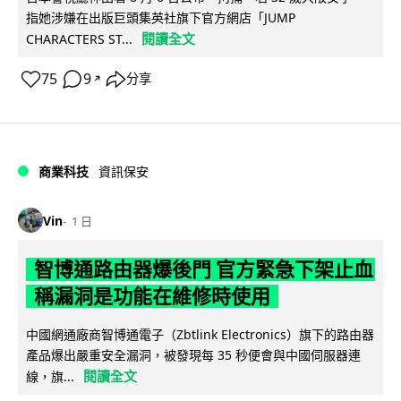
指她涉嫌在出版巨頭集英社旗下官方網店「JUMP
閱讀全文
CHARACTERS ST...
75
9
分享
↗
商業科技
資訊保安
Vin
1 日
智博通路由器爆後門 官方緊急下架止血
稱漏洞是功能在維修時使用
中國網通廠商智博通電子（Zbtlink Electronics）旗下的路由器
產品爆出嚴重安全漏洞，被發現每 35 秒便會與中國伺服器連
閱讀全文
線，旗...