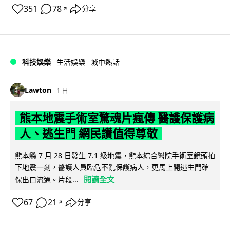
351
78
分享
↗
科技娛樂
生活娛樂
城中熱話
Lawton
1 日
熊本地震手術室驚魂片瘋傳 醫護保護病
人、逃生門 網民讚值得尊敬
熊本縣 7 月 28 日發生 7.1 級地震，熊本綜合醫院手術室鏡頭拍
下地震一刻，醫護人員臨危不亂保護病人，更馬上開逃生門確
閱讀全文
保出口流通。片段...
67
21
分享
↗