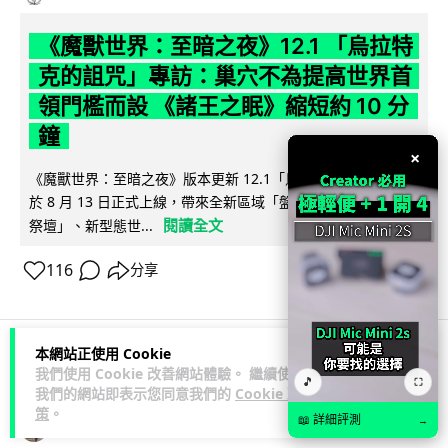
《魔獸世界：至暗之夜》12.1 「烏拉特
克的詛咒」專訪：巢穴不為提高世界首
領門檻而設 《諸王之眠》縮短約 10 分
鐘
×
《魔獸世界：至暗之夜》版本更新 12.1「烏拉特克的詛咒」將
於 8 月 13 日正式上線，帶來全新區域「盤蛇島」、地城「毒牙
閱讀全文
祭壇」、新型態世...
116
分享
本網站正使用 Cookie
我們使用 Cookie 改善網站體驗。 繼續使用
科技娛樂
遊戲情報
🎵
⛶
我們的網站即表示您同意我們的
Cookie 政
策
。
📖 詳細評測
→
Lawton
2 日