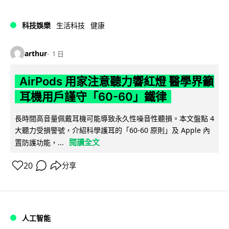
科技娛樂
生活科技
健康
arthur
1 日
AirPods 用家注意聽力響紅燈 醫學界籲
耳機用戶謹守「60-60」鐵律
長時間高音量佩戴耳機可能導致永久性噪音性聽損。本文盤點 4
大聽力受損警號，介紹科學護耳的「60-60 原則」及 Apple 內
閱讀全文
置防護功能，...
20
分享
人工智能