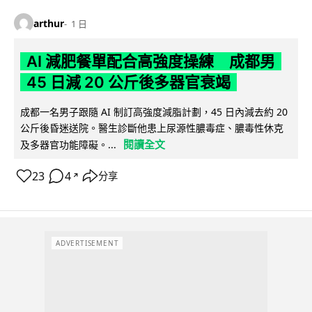
arthur
1 日
AI 減肥餐單配合高強度操練 成都男
45 日減 20 公斤後多器官衰竭
成都一名男子跟隨 AI 制訂高強度減脂計劃，45 日內減去約 20
公斤後昏迷送院。醫生診斷他患上尿源性膿毒症、膿毒性休克
閱讀全文
及多器官功能障礙。...
23
4
分享
↗
ADVERTISEMENT