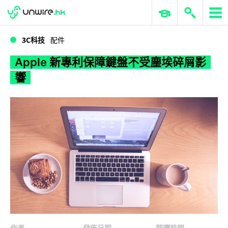
WWDC 2026
GenAI 與雲端科技專區
ERP 與商業 AI
Apple 新專利保障鍵盤不受塵埃碎屑影響
3C科技
配件
Apple 新專利保障鍵盤不受塵埃碎屑影
響
作者
發佈日期
閱讀時間