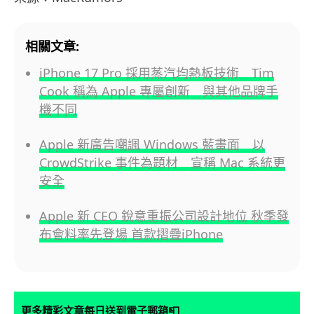
相關文章:
iPhone 17 Pro 採用蒸汽均熱板技術 Tim
Cook 稱為 Apple 專屬創新 與其他品牌手
機不同
Apple 新廣告嘲諷 Windows 藍畫面 以
CrowdStrike 事件為題材 宣稱 Mac 系統更
安全
Apple 新 CEO 銳意重振公司設計地位 秋季發
布會料率先登場 首款摺疊iPhone
📮
更多精彩文章每日送到電子郵箱