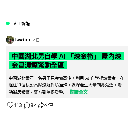
人工智能
Lawton
2 日
中國湖北男自學 AI 「煉金術」 屋內煉
金冒濃煙驚動全區
中國湖北黃石一名男子見金價高企，利用 AI 自學提煉黃金，在
租住單位私設高壓爐及作坊冶煉，過程產生大量刺鼻濃煙，驚
閱讀全文
動鄰居報警。警方到場揭發整...
113
8
分享
↗