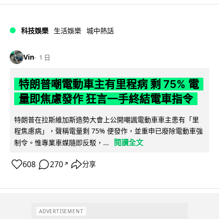
科技娛樂
生活娛樂
城中熱話
Vin
1 日
特朗普嘲電動車主有里程病 剩 75% 電
量即焦慮發作 狂言一手終結電車指令
特朗普在拉斯維加斯造勢大會上公開嘲諷電動車車主患有「里
程焦慮病」，聲稱電量剩 75% 便發作，並重申已廢除電動車強
閱讀全文
制令。惟專業車媒隨即反駁，...
608
270
分享
↗
ADVERTISEMENT