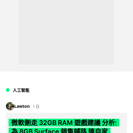
人工智能
Lawton
1 日
微軟刪走 32GB RAM 遊戲建議 分析:
為 8GB Surface 銷售鋪路 連自家