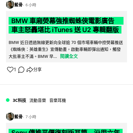
藍骨
6 小時
BMW 車廂熒幕強推蜘蛛俠電影廣告
車主怒轟堪比 iTunes 送 U2 專輯翻版
BMW 近日透過無線更新向全球逾 70 個市場車輛中控熒幕推送
《蜘蛛俠：英雄重生》宣傳動畫，啟動車輛即彈出通知，觸發
閱讀全文
大批車主不滿。BMW 早...
1
分享
3C科技
流動音樂
音樂耳機
藍骨
7 小時
Sony 傳推平價復刻版耳筒 沿用六年