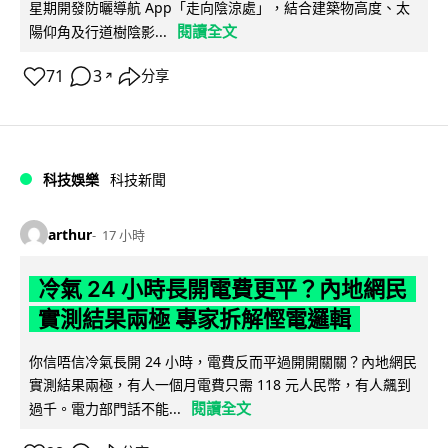
星期開發防曬導航 App「走向陰涼處」，結合建築物高度、太
閱讀全文
陽仰角及行道樹陰影...
71
3
分享
↗
科技娛樂
科技新聞
arthur
17 小時
冷氣 24 小時長開電費更平？內地網民
實測結果兩極 專家拆解慳電邏輯
你信唔信冷氣長開 24 小時，電費反而平過開開關關？內地網民
實測結果兩極，有人一個月電費只需 118 元人民幣，有人飆到
閱讀全文
過千。電力部門話不能...