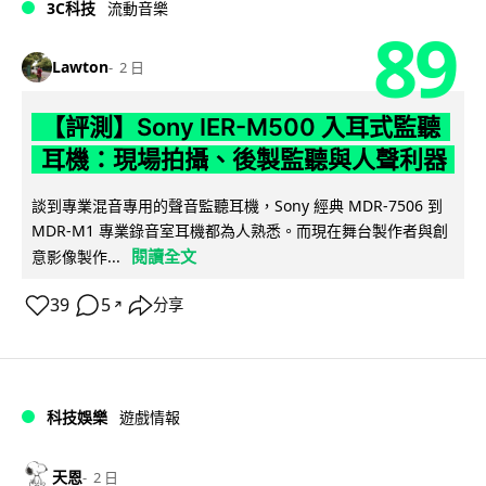
3C科技
流動音樂
89
Lawton
2 日
【評測】Sony IER-M500 入耳式監聽
耳機：現場拍攝、後製監聽與人聲利器
談到專業混音專用的聲音監聽耳機，Sony 經典 MDR-7506 到
MDR-M1 專業錄音室耳機都為人熟悉。而現在舞台製作者與創
閱讀全文
意影像製作...
39
5
分享
↗
科技娛樂
遊戲情報
天恩
2 日