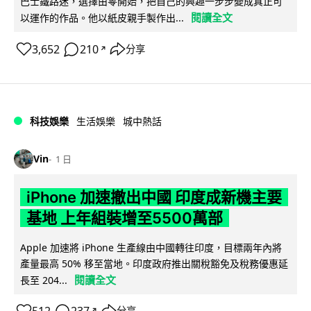
巴士鐵路迷，選擇由零開始，把自己的興趣一步步變成真正可
閱讀全文
以運作的作品。他以紙皮親手製作出...
3,652
210
分享
↗
科技娛樂
生活娛樂
城中熱話
Vin
1 日
iPhone 加速撤出中國 印度成新機主要
基地 上年組裝增至5500萬部
Apple 加速將 iPhone 生產線由中國轉往印度，目標兩年內將
產量最高 50% 移至當地。印度政府推出關稅豁免及稅務優惠延
閱讀全文
長至 204...
分享
↗