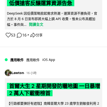
低價搶客反釀運算資源告急
DeepSeek 因低價策略掀起需求熱潮，運算資源不勝負荷，官
方於 8 月 6 日宣布即將大幅上調 API 收費，惟未公布具體加
閱讀全文
幅。事件與...
53
16
分享
↗
iOS App
應用軟件
應用軟件
Lawton
16 小時
首爾大生 2 星期開發防曬地圖 一日暴增
2 萬人下載衝榜首
【行路都要揀好有遮陰】南韓首爾大學 23 歲學生劉敏俊利用 2