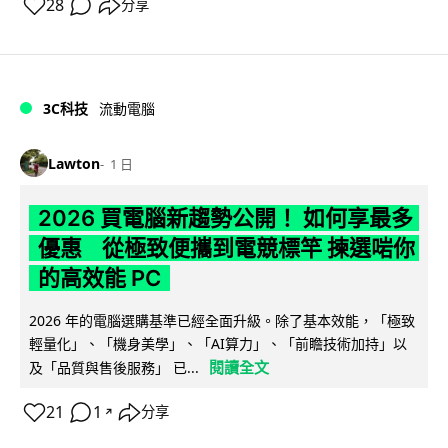
28
分享
3C科技
流動電腦
Lawton
1 日
2026 買電腦新趨勢公開！ 如何享最多
優惠 從極致便攜到電競標竿 揀選啱你
的高效能 PC
2026 年的電腦選購基準已經全面升級。除了基本效能，「極致
輕量化」、「機身美學」、「AI算力」、「前瞻技術加持」以
閱讀全文
及「品質與售後服務」 已...
21
1
分享
↗