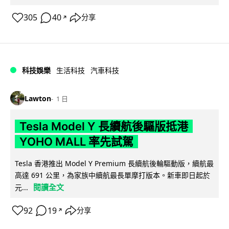
305
40
分享
↗
科技娛樂
生活科技
汽車科技
Lawton
1 日
Tesla Model Y 長續航後驅版抵港
YOHO MALL 率先試駕
Tesla 香港推出 Model Y Premium 長續航後輪驅動版，續航最
高達 691 公里，為家族中續航最長單摩打版本。新車即日起於
閱讀全文
元...
92
19
分享
↗