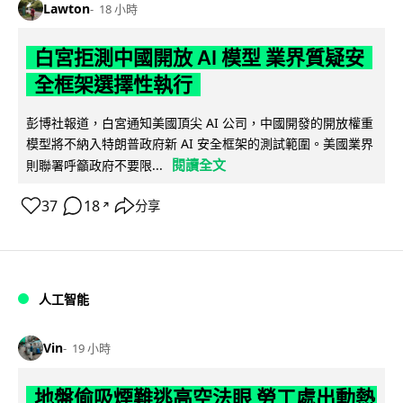
Lawton
18 小時
白宮拒測中國開放 AI 模型 業界質疑安
全框架選擇性執行
彭博社報道，白宮通知美國頂尖 AI 公司，中國開發的開放權重
模型將不納入特朗普政府新 AI 安全框架的測試範圍。美國業界
閱讀全文
則聯署呼籲政府不要限...
37
18
分享
↗
人工智能
Vin
19 小時
地盤偷吸煙難逃高空法眼 勞工處出動熱