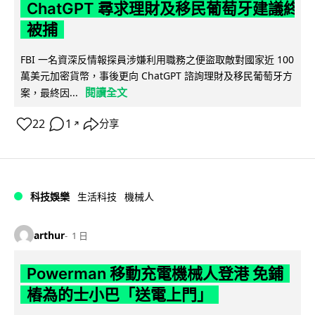
ChatGPT 尋求理財及移民葡萄牙建議終
被捕
FBI 一名資深反情報探員涉嫌利用職務之便盜取敵對國家近 100
萬美元加密貨幣，事後更向 ChatGPT 諮詢理財及移民葡萄牙方
閱讀全文
案，最終因...
22
1
分享
↗
科技娛樂
生活科技
機械人
arthur
1 日
Powerman 移動充電機械人登港 免鋪
樁為的士小巴「送電上門」