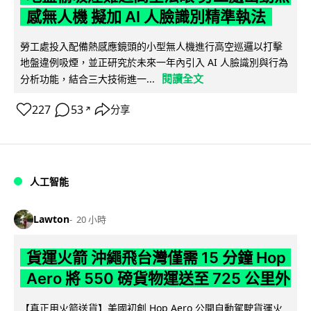
感無人機 擬加 AI 人臉識別精準執法
勞工處投入配備熱感應鏡頭的小型無人機進行高空巡邏以打擊
地盤違例吸煙，並正研究於未來一年內引入 AI 人臉識別與行為
閱讀全文
分析功能，結合三大技術進一...
227
53
分享
↗
人工智能
Lawton
20 小時
貨運火箭 沖繩飛台灣僅需 15 分鐘 Hop
Aero 將 550 磅貨物運送至 725 公里外
【真正用火箭送貨】美國初創 Hop Aero 公開自動駕駛貨運火