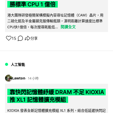
勝標準 CPU 1 億倍
港大團隊研發極簡架構模擬內容尋址記憶體（CAM）晶片，用
二硫化鉬及半金屬銻克服傳輸瓶頸，漢明距離計算速度比標準
閱讀全文
CPU快1億倍，每次搜尋耗能低...
15
分享
人工智能
Lawton
14 小時
靠快閃記憶體紓緩 DRAM 不足 KIOXIA
推 XL1 記憶體擴充模組
KIOXIA 發表全新記憶體擴充模組 XL1 系列，結合低延遲快閃記