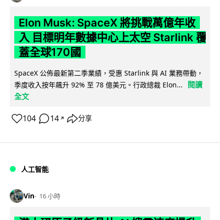
Elon Musk: SpaceX 將挑戰萬億年收
入 目標明年數據中心上太空 Starlink 覆
蓋全球170國
SpaceX 公佈最新第二季業績，受惠 Starlink 與 AI 業務帶動，
閱讀
季度收入按年飆升 92% 至 78 億美元。行政總裁 Elon...
全文
104
14
分享
↗
人工智能
Vin
16 小時