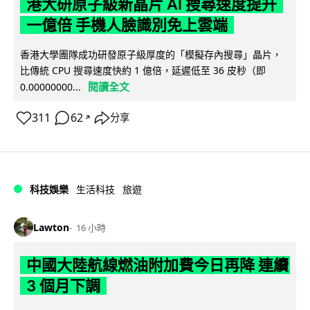
港大研原子級新晶片 AI 搜尋速度提升
一億倍 手機人臉識別免上雲端
香港大學團隊成功研發原子級厚度的「模擬存內搜尋」晶片，
比傳統 CPU 搜尋速度快約 1 億倍，延遲低至 36 皮秒（即
閱讀全文
0.00000000...
311
62
分享
↗
科技娛樂
生活科技
旅遊
Lawton
16 小時
中國大陸航線燃油附加費今日再降 連續
3 個月下調