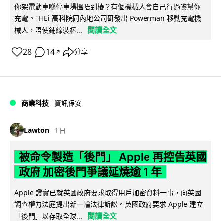
你架電動車喺停車場搵唔到樁？有個機械人會自己行過嚟幫你
充電。THEi 高科院同內地公司研發出 Powerman 移動充電機
閱讀全文
械人，唔使鋪線裝樁...
28
14
分享
↗
商業科技
資訊保安
Lawton
1 日
被命令製造「後門」 Apple 再控告英國
政府 加密後門爭議延燒逾 1 年
Apple 證實已就英國政府要求取得用戶加密資料一事，向英國
調查權力法庭提出新一輪法律訴訟。英國政府要求 Apple 建立
閱讀全文
「後門」以存取全球...