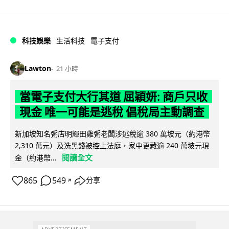
科技娛樂
生活科技
電子支付
Lawton
21 小時
當電子支付大行其道 屈穎妍: 商戶只收
現金 唯一可能是逃稅 倡稅局主動調查
新加坡知名粥店明輝田雞粥老闆涉逃稅逾 380 萬坡元（約港幣
2,310 萬元）及洗黑錢被控上法庭，家中更藏逾 240 萬坡元現
閱讀全文
金（約港幣...
865
549
分享
↗