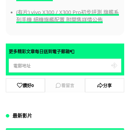
(有片) vivo X300 / X300 Pro初步評測 旗艦系
列手機 細機旗艦配置 附開售詳情公佈
📮
更多精彩文章每日送到電子郵箱
讚好
0
看留言
分享
最新影片