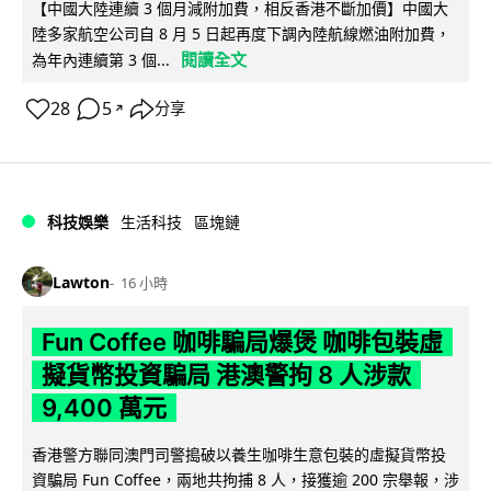
【中國大陸連續 3 個月減附加費，相反香港不斷加價】中國大
陸多家航空公司自 8 月 5 日起再度下調內陸航線燃油附加費，
閱讀全文
為年內連續第 3 個...
28
5
分享
↗
科技娛樂
生活科技
區塊鏈
Lawton
16 小時
Fun Coffee 咖啡騙局爆煲 咖啡包裝虛
擬貨幣投資騙局 港澳警拘 8 人涉款
9,400 萬元
香港警方聯同澳門司警搗破以養生咖啡生意包裝的虛擬貨幣投
資騙局 Fun Coffee，兩地共拘捕 8 人，接獲逾 200 宗舉報，涉