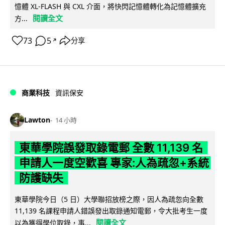
憶體 XL-FLASH 與 CXL 介面，將快閃記憶體轉化為記憶體擴充
閱讀全文
方...
73
5
分享
↗
商業科技
資訊保安
Lawton
14 小時
東華學院誤發取錄電郵 全數 11,139 名
申請人一度空歡喜 專家:人為疏忽+系統
防護缺失
東華學院今日（5 日）大學聯招放榜之際，因人為疏忽向全數
11,139 名課程申請人錯誤發出取錄通知電郵，令大批考生一度
閱讀全文
以為獲得學位取錄，事...