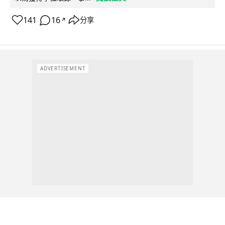
141
16
分享
↗
ADVERTISEMENT