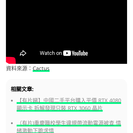
資料來源：
Cactus
相關文章:
【有片睇】中國二手平台購入平價 RTX 4080
顯示卡 拆解發現只裝 RTX 3060 晶片
（有片)重慶職校學生違規帶流動電源被查 情
緒激動下跪求情