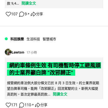
閱讀全文
款 9,4...
107
9
分享
↗
科技娛樂
生活科技
智慧城市
Lawton
17 小時
網約車條例生效 有司機暫時停工避風頭
的士業界籲白牌 "改邪歸正"
規管網約車法例大部分條文已於 8 月 3 日生效，的士業界就期
望白牌車司機，能夠「改邪歸正」回流駕駛的士。新例大幅提
閱讀全文
高罰則，首次定罪最高罰款...
171
110
分享
↗