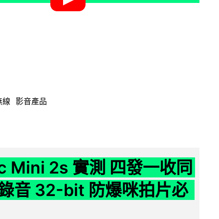
無線
影音產品
ic Mini 2s 實測 四發一收同
音 32-bit 防爆咪拍片必