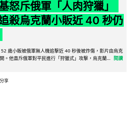
基怒斥俄軍「人肉狩獵」
追殺烏克蘭小販近 40 秒仍
52 歲小販被俄軍無人機追擊近 40 秒後被炸傷，影片由烏克
開。他直斥俄軍對平民進行「狩獵式」攻擊，烏克蘭...
閱讀
分享