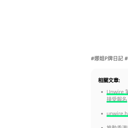
#娜姐P牌日記 #燒
相關文章:
Unwire
接受報名
unwire
推動香港教