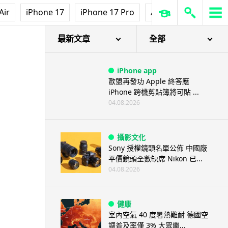
Air
iPhone 17
iPhone 17 Pro
AirPods Pro 3
Ap
最新文章
全部
iPhone app
歐盟再發功 Apple 終答應
iPhone 跨機剪貼簿將可貼 ...
04.08.2026
攝影文化
Sony 授權鏡頭名單公佈 中國廠
平價鏡頭全數缺席 Nikon 已...
04.08.2026
健康
室內空氣 40 度暑熱難耐 德國空
調普及率僅 3% 大眾繼...