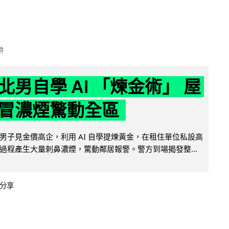
時
北男自學 AI 「煉金術」 屋
冒濃煙驚動全區
男子見金價高企，利用 AI 自學提煉黃金，在租住單位私設高
過程產生大量刺鼻濃煙，驚動鄰居報警。警方到場揭發整...
分享