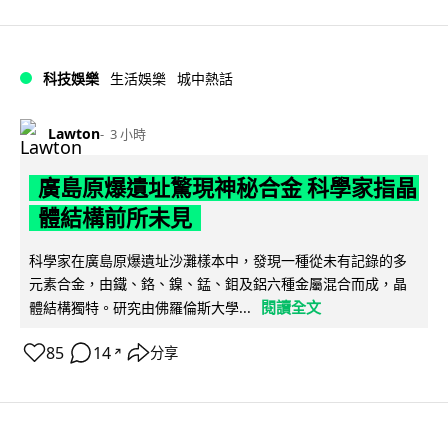
科技娛樂
生活娛樂
城中熱話
Lawton
3 小時
廣島原爆遺址驚現神秘合金 科學家指晶
體結構前所未見
科學家在廣島原爆遺址沙灘樣本中，發現一種從未有記錄的多
元素合金，由鐵、鉻、鎳、錳、鉬及鋁六種金屬混合而成，晶
閱讀全文
體結構獨特。研究由佛羅倫斯大學...
85
14
分享
↗