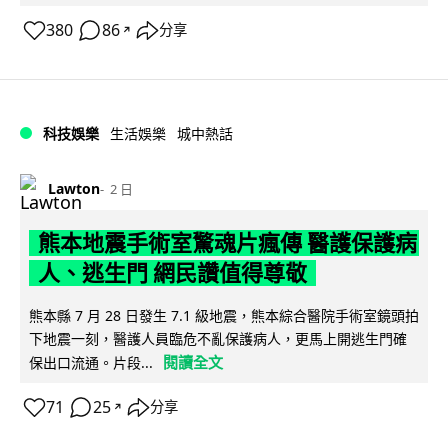
380
86
分享
↗
科技娛樂
生活娛樂
城中熱話
Lawton
2 日
熊本地震手術室驚魂片瘋傳 醫護保護病
人、逃生門 網民讚值得尊敬
熊本縣 7 月 28 日發生 7.1 級地震，熊本綜合醫院手術室鏡頭拍
下地震一刻，醫護人員臨危不亂保護病人，更馬上開逃生門確
閱讀全文
保出口流通。片段...
71
25
分享
↗