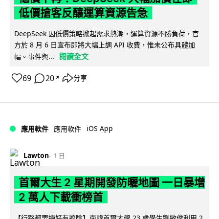
低價搶客反釀運算資源告急
DeepSeek 因低價策略掀起需求熱潮，運算資源不勝負荷，官
方於 8 月 6 日宣布即將大幅上調 API 收費，惟未公布具體加
閱讀全文
幅。事件與...
69
20
分享
↗
iOS App
應用軟件
應用軟件
Lawton
1 日
首爾大生 2 星期開發防曬地圖 一日暴增
2 萬人下載衝榜首
【行路都要揀好有遮陰】南韓首爾大學 23 歲學生劉敏俊利用 2