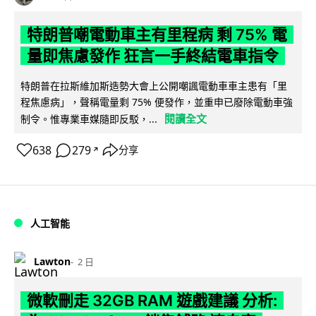
特朗普嘲電動車主有里程病 剩 75% 電
量即焦慮發作 狂言一手終結電車指令
特朗普在拉斯維加斯造勢大會上公開嘲諷電動車車主患有「里
程焦慮病」，聲稱電量剩 75% 便發作，並重申已廢除電動車強
閱讀全文
制令。惟專業車媒隨即反駁，...
638
279
分享
↗
人工智能
Lawton
2 日
微軟刪走 32GB RAM 遊戲建議 分析: