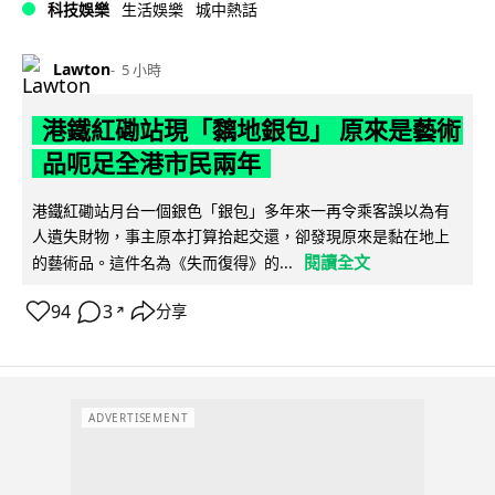
科技娛樂
生活娛樂
城中熱話
Lawton
5 小時
港鐵紅磡站現「黐地銀包」 原來是藝術
品呃足全港市民兩年
港鐵紅磡站月台一個銀色「銀包」多年來一再令乘客誤以為有
人遺失財物，事主原本打算拾起交還，卻發現原來是黏在地上
閱讀全文
的藝術品。這件名為《失而復得》的...
94
3
分享
↗
ADVERTISEMENT