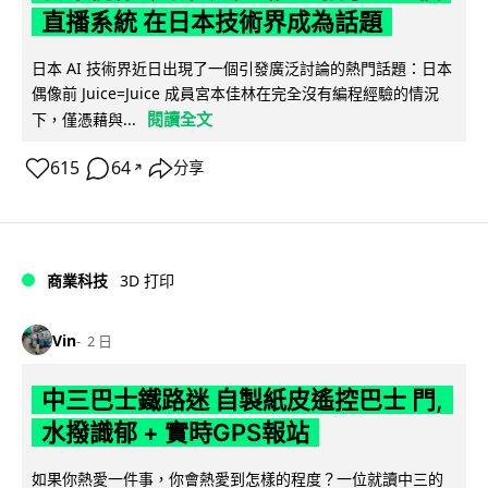
直播系統 在日本技術界成為話題
日本 AI 技術界近日出現了一個引發廣泛討論的熱門話題：日本
偶像前 Juice=Juice 成員宮本佳林在完全沒有編程經驗的情況
閱讀全文
下，僅憑藉與...
615
64
分享
↗
商業科技
3D 打印
Vin
2 日
中三巴士鐵路迷 自製紙皮遙控巴士 門,
水撥識郁 + 實時GPS報站
如果你熱愛一件事，你會熱愛到怎樣的程度？一位就讀中三的