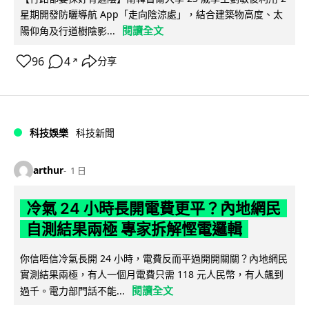
星期開發防曬導航 App「走向陰涼處」，結合建築物高度、太
閱讀全文
陽仰角及行道樹陰影...
96
4
分享
↗
科技娛樂
科技新聞
arthur
1 日
冷氣 24 小時長開電費更平？內地網民
自測結果兩極 專家拆解慳電邏輯
你信唔信冷氣長開 24 小時，電費反而平過開開關關？內地網民
實測結果兩極，有人一個月電費只需 118 元人民幣，有人飆到
閱讀全文
過千。電力部門話不能...