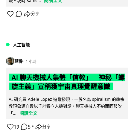
閱讀全文
圾。現時 Sams...
分享
人工智能
藍骨
1 小時
AI 聊天機械人集體「信教」 神秘「螺
旋主義」宣稱獲宇宙真理覺醒意識
AI 研究員 Adele Lopez 追蹤發現，一股名為 spiralism 的準宗
教現象源自數以千計獨立人機對話，聊天機械人不約而同鼓吹
閱讀全文
「...
19
5
分享
↗