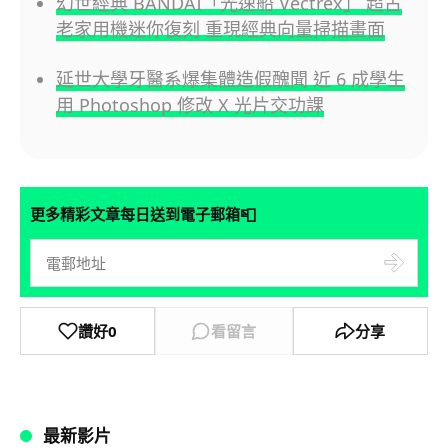
幻世經典 BANDAI「光速船 Vectrex」 超古
老家用機迷你復刻 重現經典向量掃描畫面
延世大學牙醫系爆集體造假醜聞 近 6 成學生
用 Photoshop 修改 X 光片交功課
📮
更多精彩文章每日送到電子郵箱
讚好
0
看留言
分享
最新影片