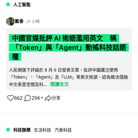
人工智能
藍骨
21 小時
中國官媒批評 AI 術語濫用英文 稱
「Token」與「Agent」動搖科技話語
權
人民網旗下評論於 8 月 6 日發表文章，批評中國廣泛使用
「Token」、「Agent」及「LLM」等英文術語，認為做法侵蝕
閱讀全文
中文表意空間及科...
662
294
分享
↗
科技娛樂
生活科技
汽車科技