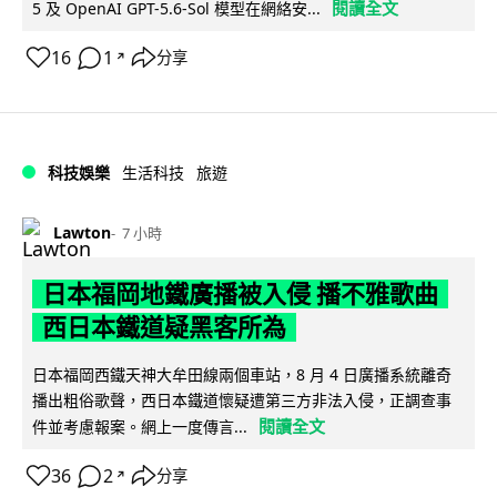
閱讀全文
5 及 OpenAI GPT-5.6-Sol 模型在網絡安...
16
1
分享
↗
科技娛樂
生活科技
旅遊
Lawton
7 小時
日本福岡地鐵廣播被入侵 播不雅歌曲
西日本鐵道疑黑客所為
日本福岡西鐵天神大牟田線兩個車站，8 月 4 日廣播系統離奇
播出粗俗歌聲，西日本鐵道懷疑遭第三方非法入侵，正調查事
閱讀全文
件並考慮報案。網上一度傳言...
36
2
分享
↗