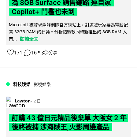
為 8GB Surface 銷售鋪路 連自家
Copilot+ 門檻也未到
Microsoft 被發現靜靜刪除官方網站上，對遊戲玩家要為電腦配
置 32GB RAM 的建議。分析指微軟同時新推出的 8GB RAM 入
閱讀全文
門...
171
16
分享
↗
科技娛樂
影視娛樂
Lawton
2 日
訂購 43 億日元精品後棄單 大阪女 2 年
後終被捕 涉海賊王,火影周邊產品