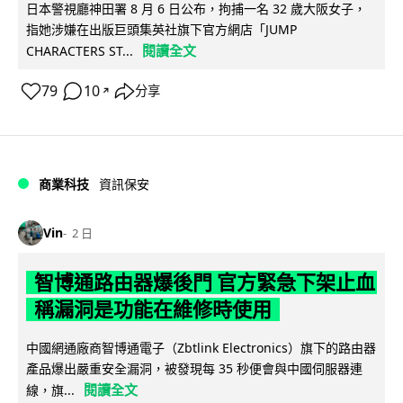
日本警視廳神田署 8 月 6 日公布，拘捕一名 32 歲大阪女子，
指她涉嫌在出版巨頭集英社旗下官方網店「JUMP
閱讀全文
CHARACTERS ST...
79
10
分享
↗
商業科技
資訊保安
Vin
2 日
智博通路由器爆後門 官方緊急下架止血
稱漏洞是功能在維修時使用
中國網通廠商智博通電子（Zbtlink Electronics）旗下的路由器
產品爆出嚴重安全漏洞，被發現每 35 秒便會與中國伺服器連
閱讀全文
線，旗...