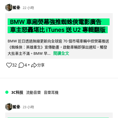
藍骨
22 小時
BMW 車廂熒幕強推蜘蛛俠電影廣告
車主怒轟堪比 iTunes 送 U2 專輯翻版
BMW 近日透過無線更新向全球逾 70 個市場車輛中控熒幕推送
《蜘蛛俠：英雄重生》宣傳動畫，啟動車輛即彈出通知，觸發
閱讀全文
大批車主不滿。BMW 早...
32
4
分享
↗
3C科技
流動音樂
音樂耳機
藍骨
23 小時