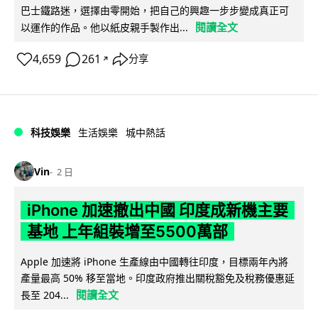
巴士鐵路迷，選擇由零開始，把自己的興趣一步步變成真正可
閱讀全文
以運作的作品。他以紙皮親手製作出...
4,659
261
分享
↗
科技娛樂
生活娛樂
城中熱話
Vin
2 日
iPhone 加速撤出中國 印度成新機主要
基地 上年組裝增至5500萬部
Apple 加速將 iPhone 生產線由中國轉往印度，目標兩年內將
產量最高 50% 移至當地。印度政府推出關稅豁免及稅務優惠延
閱讀全文
長至 204...