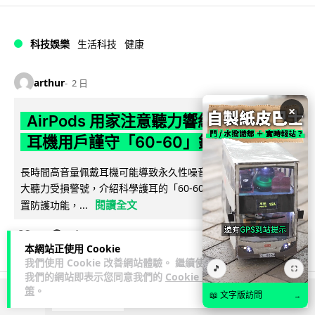
科技娛樂
生活科技
健康
arthur
2 日
×
AirPods 用家注意聽力響紅燈 醫學界籲
耳機用戶謹守「60-60」鐵律
長時間高音量佩戴耳機可能導致永久性噪音性聽損。本文盤點 4
大聽力受損警號，介紹科學護耳的「60-60 原則」及 Apple 內
閱讀全文
置防護功能，...
20
分享
本網站正使用 Cookie
我們使用 Cookie 改善網站體驗。 繼續使用
🎵
⛶
我們的網站即表示您同意我們的
Cookie 政
策
。
📖 文字版訪問
→
ADVERTISEMENT