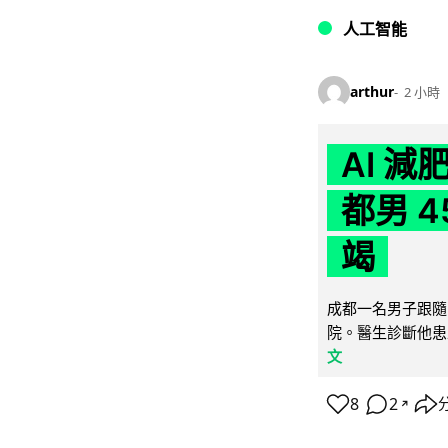
人工智能
arthur
2 小時
AI 
都男 4
竭
成都一名男子跟隨 
院。醫生診斷他患
文
8
2
↗