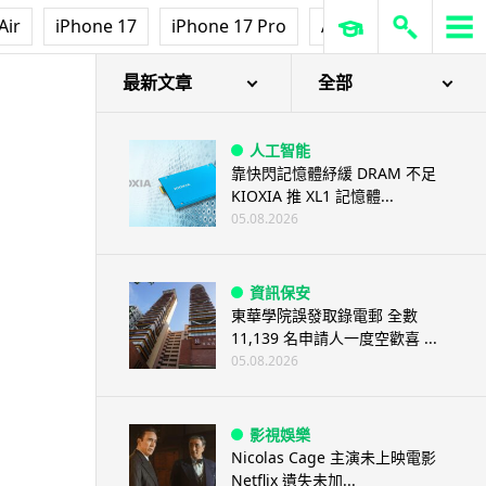
Air
iPhone 17
iPhone 17 Pro
AirPods Pro 3
Ap
最新文章
全部
人工智能
靠快閃記憶體紓緩 DRAM 不足
KIOXIA 推 XL1 記憶體...
05.08.2026
資訊保安
東華學院誤發取錄電郵 全數
11,139 名申請人一度空歡喜 ...
05.08.2026
影視娛樂
Nicolas Cage 主演未上映電影
Netflix 遺失未加...