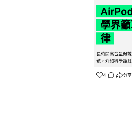
AirP
學界籲
律
長時間高音量佩戴
號，介紹科學護耳的「
4
分享