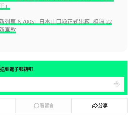
王」
列車 N700ST 日本山口縣正式出廠 相隔 22
新車款
📮
送到電子郵箱
看留言
分享