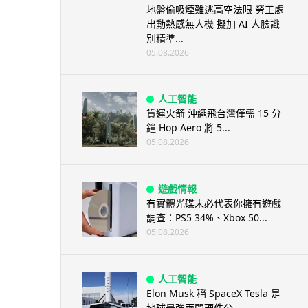
地盤偷吸煙難逃高空法眼 勞工處
出動熱感無人機 擬加 AI 人臉識
別精準...
05.08.2026
人工智能
貨運火箭 沖繩飛台灣僅需 15 分
鐘 Hop Aero 將 5...
05.08.2026
遊戲情報
有實體光碟未必代表你擁有遊戲
調查：PS5 34%、Xbox 50...
05.08.2026
人工智能
Elon Musk 稱 SpaceX Tesla 是
地球最強兩間硬件公...