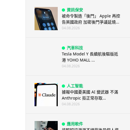
資訊保安
被命令製造「後門」 Apple 再控
告英國政府 加密後門爭議延燒...
04.08.2026
汽車科技
Tesla Model Y 長續航後驅版抵
港 YOHO MALL ...
04.08.2026
人工智能
據報中國憂美國 AI 變武器 不滿
Anthropic 拒正常存取...
04.08.2026
應用軟件
詐騙短訊源源不絕背後是個人資