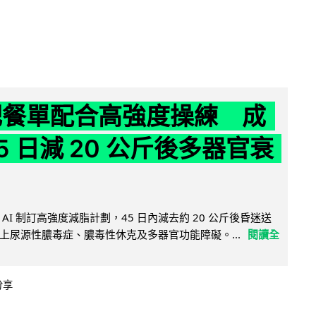
減肥餐單配合高強度操練 成
5 日減 20 公斤後多器官衰
AI 制訂高強度減脂計劃，45 日內減去約 20 公斤後昏迷送
上尿源性膿毒症、膿毒性休克及多器官功能障礙。...
閱讀全
分享