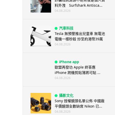
料外洩 Surfshark Antisca...
04.08.2026
汽車科技
Tesla 無預警推出兒童車 無電池
電機一樣秒殺 炒至約港幣39萬
04.08.2026
iPhone app
歐盟再發功 Apple 終答應
iPhone 跨機剪貼簿將可貼 ...
04.08.2026
攝影文化
Sony 授權鏡頭名單公佈 中國廠
平價鏡頭全數缺席 Nikon 已...
04.08.2026