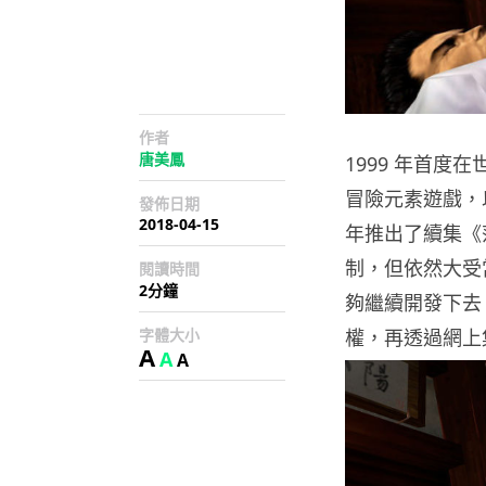
作者
唐美鳳
1999 年首度在
冒險元素遊戲，
發佈日期
2018-04-15
年推出了續集《
制，但依然大受
閱讀時間
2分鐘
夠繼續開發下去，
字體大小
權，再透過網上
A
A
A