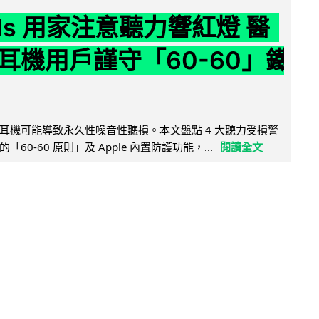
ods 用家注意聽力響紅燈 醫
耳機用戶謹守「60-60」鐵
耳機可能導致永久性噪音性聽損。本文盤點 4 大聽力受損警
60-60 原則」及 Apple 內置防護功能，...
閱讀全文