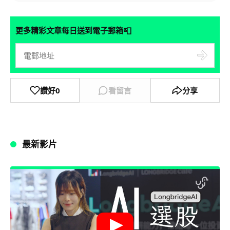
📮
更多精彩文章每日送到電子郵箱
讚好
0
看留言
分享
最新影片