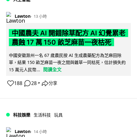
Lawton
13 小時
中國農夫 AI 開錯除草配方 AI 幻覺累老
農蝕 17 萬 150 畝芝麻苗一夜枯死
中國安徽滁州一名 67 歲農民按 AI 生成農藥配方為芝麻田除
草，結果 150 畝芝麻苗一夜之間與雜草一同枯死，估計損失約
閱讀全文
15 萬元人民幣...
188
28
分享
↗
科技娛樂
生活科技
玩具
Lawton
14 小時