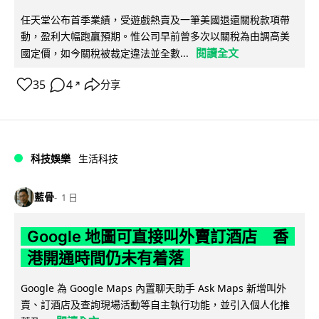
任天堂公布首季業績，受遊戲熱賣及一筆美國退還關稅款項帶
動，盈利大幅跑贏預期。惟公司早前曾多次以關稅為由調高美
閱讀全文
國定價，如今關稅被裁定違法並全數...
35
4
分享
↗
科技娛樂
生活科技
藍骨
1 日
Google 地圖可直接叫外賣訂酒店 香
港開通時間仍未有着落
Google 為 Google Maps 內置聊天助手 Ask Maps 新增叫外
賣、訂酒店及查詢現場活動等自主執行功能，並引入個人化推