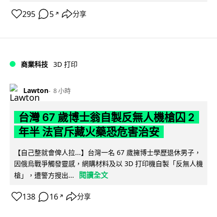
295
5
分享
↗
商業科技
3D 打印
Lawton
8 小時
台灣 67 歲博士翁自製反無人機槍囚 2
年半 法官斥藏火藥恐危害治安
【自己整就會俾人拉...】台灣一名 67 歲擁博士學歷退休男子，
因俄烏戰爭觸發靈感，網購材料及以 3D 打印機自製「反無人機
閱讀全文
槍」，遭警方搜出...
138
16
分享
↗