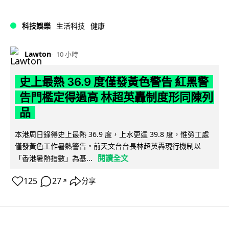
科技娛樂
生活科技
健康
Lawton
10 小時
史上最熱 36.9 度僅發黃色警告 紅黑警
告門檻定得過高 林超英轟制度形同陳列
品
本港周日錄得史上最熱 36.9 度，上水更達 39.8 度，惟勞工處
僅發黃色工作暑熱警告。前天文台台長林超英轟現行機制以
閱讀全文
「香港暑熱指數」為基...
125
27
分享
↗