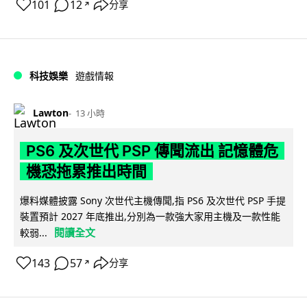
101
12
分享
↗
科技娛樂
遊戲情報
Lawton
13 小時
PS6 及次世代 PSP 傳聞流出 記憶體危
機恐拖累推出時間
爆料媒體披露 Sony 次世代主機傳聞,指 PS6 及次世代 PSP 手提
裝置預計 2027 年底推出,分別為一款強大家用主機及一款性能
閱讀全文
較弱...
143
57
分享
↗