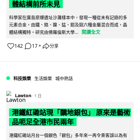
體結構前所未見
科學家在廣島原爆遺址沙灘樣本中，發現一種從未有記錄的多
元素合金，由鐵、鉻、鎳、錳、鉬及鋁六種金屬混合而成，晶
閱讀全文
體結構獨特。研究由佛羅倫斯大學...
142
17
分享
↗
科技娛樂
生活娛樂
城中熱話
Lawton
1 日
港鐵紅磡站現「黐地銀包」 原來是藝術
品呃足全港市民兩年
港鐵紅磡站月台一個銀色「銀包」多年來一再令乘客誤以為有