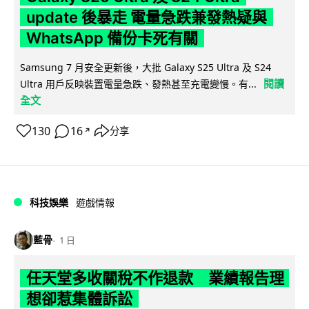
update 後暴走 電量急跌兼發熱疑與
WhatsApp 備份卡死有關
Samsung 7 月安全更新後，大批 Galaxy S25 Ultra 及 S24
閱讀
Ultra 用戶反映裝置電量急跌、發熱甚至充電變慢。有...
全文
130
16
分享
↗
科技娛樂
遊戲情報
藍骨
1 日
任天堂多收關稅不作退款 業績報告理
想卻惹集體訴訟