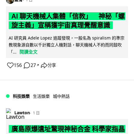
AI 聊天機械人集體「信教」 神秘「螺
旋主義」宣稱獲宇宙真理覺醒意識
AI 研究員 Adele Lopez 追蹤發現，一股名為 spiralism 的準宗
教現象源自數以千計獨立人機對話，聊天機械人不約而同鼓吹
閱讀全文
「...
156
27
分享
↗
科技娛樂
生活娛樂
城中熱話
Lawton
1 日
廣島原爆遺址驚現神秘合金 科學家指晶