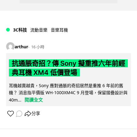
3C科技
流動音樂
音樂耳機
arthur
16 小時
抗通脹奇招？傳 Sony 擬重推六年前經
典耳機 XM4 低價登場
耳機越賣越貴，Sony 應對通脹的奇招居然是重推 6 年前的舊
機？ 消息指平價版 WH-1000XM4C 9 月登場，保留摺疊設計與
閱讀全文
40m...
分享