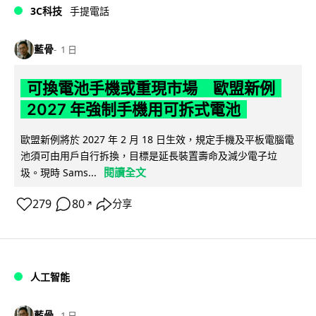
3C科技
手提電話
藍骨
1 日
可換電池手機或重現市場 歐盟新例
2027 年強制手機用可拆式電池
歐盟新例將於 2027 年 2 月 18 日生效，規定手機及平板電腦電
池須可由用戶自行拆換，目標是延長裝置壽命及減少電子垃
閱讀全文
圾。現時 Sams...
279
80
分享
↗
人工智能
藍骨
1 日