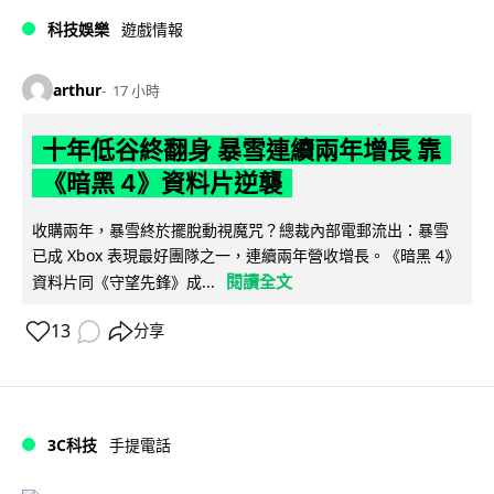
科技娛樂
遊戲情報
arthur
17 小時
十年低谷終翻身 暴雪連續兩年增長 靠
《暗黑 4》資料片逆襲
收購兩年，暴雪終於擺脫動視魔咒？總裁內部電郵流出：暴雪
已成 Xbox 表現最好團隊之一，連續兩年營收增長。《暗黑 4》
閱讀全文
資料片同《守望先鋒》成...
13
分享
3C科技
手提電話