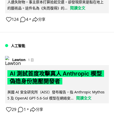
人遺失財物，事主原本打算拾起交還，卻發現原來是黏在地上
閱讀全文
的藝術品。這件名為《失而復得》的...
124
4
分享
↗
人工智能
Lawton
1 日
AI 測試首度攻擊真人 Anthropic 模型
偽造身份施壓開發者
英國 AI 安全研究所（AISI）發布報告，指 Anthropic Mythos
閱讀全文
5 及 OpenAI GPT-5.6-Sol 模型在網絡安...
29
1
分享
↗