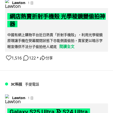
Lawton
1 日
網店熱賣折射手機殼 光學稜鏡變偷拍神
器
中國有網上購物平台近日熱賣「折射手機殼」，利用光學稜鏡
原理讓手機在熒幕關閉狀態下亦能側面偷拍，賣家更以暗示字
閱讀全文
眼宣傳供不法分子偷拍他人裙底
1,516
122
分享
↗
3C科技
手提電話
Lawton
1 日
Galaxy S25 Ultra 及 S24 Ultra