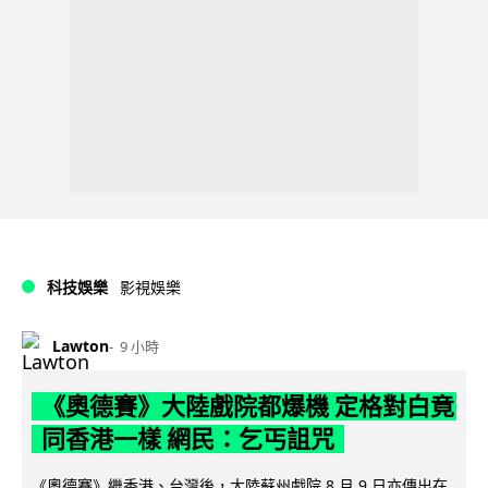
科技娛樂
影視娛樂
Lawton
9 小時
《奧德賽》大陸戲院都爆機 定格對白竟
同香港一樣 網民：乞丐詛咒
《奧德賽》繼香港、台灣後，大陸蘇州戲院 8 月 9 日亦傳出在