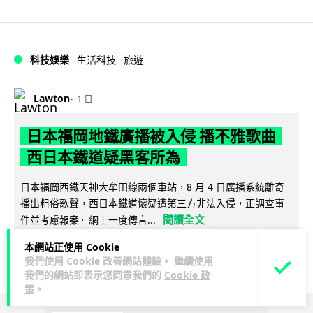
科技娛樂
生活科技
旅遊
Lawton
1 日
日本福岡地鐵廣播被入侵 播不雅歌曲
西日本鐵道疑黑客所為
日本福岡西鐵天神大牟田線兩個車站，8 月 4 日廣播系統離奇
播出粗俗歌聲，西日本鐵道懷疑遭第三方非法入侵，正調查事
閱讀全文
件並考慮報案。網上一度傳言...
本網站正使用 Cookie
40
2
分享
↗
我們使用 Cookie 改善網站體驗。 繼續使用
我們的網站即表示您同意我們的
Cookie 政
策
。