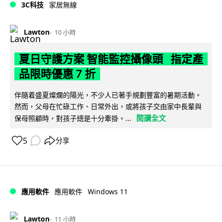
3C科技
家居無線
Lawton
10 小時
夏日守護方案 智能監控攝像頭 指定產
品限時優惠 7 折
伴隨着盛夏燦爛的陽光，不少人已著手規劃豐富的暑期活動。
然而，父母在忙碌工作、日常外出，或將孩子交由家中長輩與
閱讀全文
保母照顧時，對孩子總是十分牽掛。...
5
分享
Windows 11
應用軟件
應用軟件
Lawton
11 小時