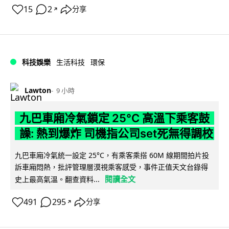
15
2
分享
↗
科技娛樂
生活科技
環保
Lawton
9 小時
九巴車廂冷氣鎖定 25°C 高溫下乘客鼓
譟: 熱到爆炸 司機指公司set死無得調校
九巴車廂冷氣統一設定 25°C，有乘客乘搭 60M 線期間拍片投
訴車廂悶熱，批評管理層漠視乘客感受，事件正值天文台錄得
閱讀全文
史上最高氣溫。翻查資料...
491
295
分享
↗