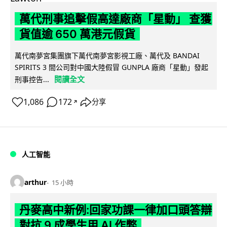
萬代刑事追擊假高達廠商「星動」 查獲
貨值逾 650 萬港元假貨
萬代南夢宮集團旗下萬代南夢宮影視工廠、萬代及 BANDAI
SPIRITS 3 間公司對中國大陸假冒 GUNPLA 廠商「星動」發起
閱讀全文
刑事控告...
1,086
172
分享
↗
人工智能
arthur
15 小時
丹麥高中新例:回家功課一律加口頭答辯
對抗 9 成學生用 AI 作弊