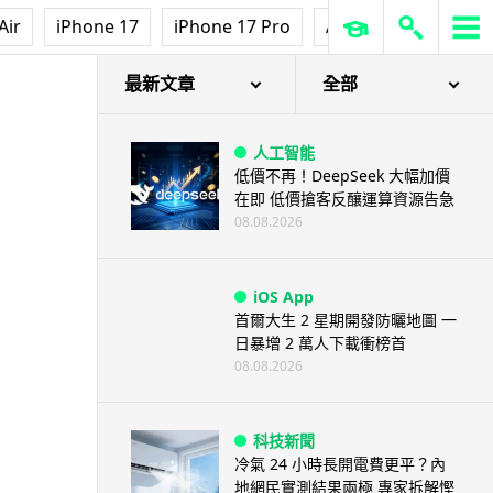
Air
iPhone 17
iPhone 17 Pro
AirPods Pro 3
Ap
最新文章
全部
人工智能
低價不再！DeepSeek 大幅加價
在即 低價搶客反釀運算資源告急
08.08.2026
iOS App
首爾大生 2 星期開發防曬地圖 一
日暴增 2 萬人下載衝榜首
08.08.2026
科技新聞
冷氣 24 小時長開電費更平？內
地網民實測結果兩極 專家拆解慳