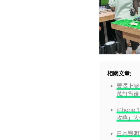
相關文章:
豐澤上架 U
萬訂貨後
iPhon
攻略」大
日本豐明