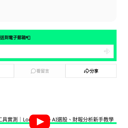
📮
送到電子郵箱
看留言
分享