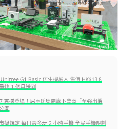
nitree G1 Basic 仿生機械人 售價 HK$13.8
最快 1 個月送到
e 17 震撼登場！屈臣氏集團旗下豐澤「至強出機
公開
市擬規定 每日最多玩 2 小時手機 全民手機限制