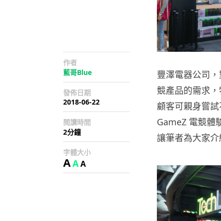
作者
藍哥Blue
豐澤電器公司，
競產品的需求，
發佈日期
2018-06-22
顧客可親身嘗試
GameZ 電競
閱讀時間
2分鐘
讓筆者為大家介
字體大小
A
A
A