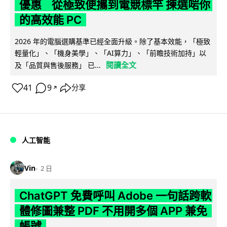
優惠 從極致便攜到電競標竿 揀選啱你
的高效能 PC
2026 年的電腦選購基準已經全面升級。除了基本效能，「極致
輕量化」、「機身美學」、「AI算力」、「前瞻技術加持」以
閱讀全文
及「品質與售後服務」 已...
41
9
分享
↗
人工智能
Vin
2 日
ChatGPT 免費呼叫 Adobe 一句話跨軟
體修圖兼整 PDF 不用開多個 APP 兼免
帳號