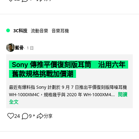
3C科技
流動音樂
音樂耳機
藍骨
1 日
Sony 傳推平價復刻版耳筒 沿用六年
舊款規格挑戰加價潮
最近有爆料指 Sony 計劃於 9 月 7 日推出平價復刻版降噪耳機
閱讀
WH-1000XM4C，規格幾乎與 2020 年 WH-1000XM4...
全文
24
9
分享
↗