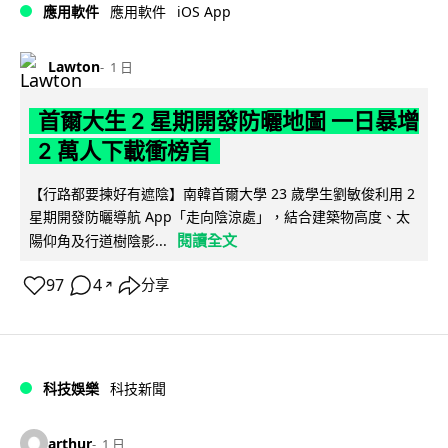
iOS App
應用軟件
應用軟件
Lawton
1 日
首爾大生 2 星期開發防曬地圖 一日暴增
2 萬人下載衝榜首
【行路都要揀好有遮陰】南韓首爾大學 23 歲學生劉敏俊利用 2
星期開發防曬導航 App「走向陰涼處」，結合建築物高度、太
閱讀全文
陽仰角及行道樹陰影...
97
4
分享
↗
科技娛樂
科技新聞
arthur
1 日