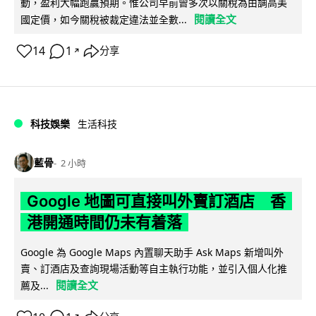
動，盈利大幅跑贏預期。惟公司早前曾多次以關稅為由調高美
閱讀全文
國定價，如今關稅被裁定違法並全數...
14
1
分享
↗
科技娛樂
生活科技
藍骨
2 小時
Google 地圖可直接叫外賣訂酒店 香
港開通時間仍未有着落
Google 為 Google Maps 內置聊天助手 Ask Maps 新增叫外
賣、訂酒店及查詢現場活動等自主執行功能，並引入個人化推
閱讀全文
薦及...