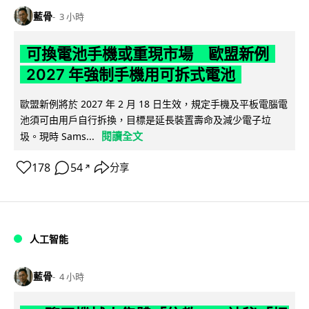
藍骨
3 小時
可換電池手機或重現市場 歐盟新例
2027 年強制手機用可拆式電池
歐盟新例將於 2027 年 2 月 18 日生效，規定手機及平板電腦電
池須可由用戶自行拆換，目標是延長裝置壽命及減少電子垃
閱讀全文
圾。現時 Sams...
178
54
分享
↗
人工智能
藍骨
4 小時