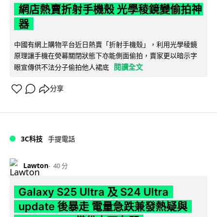
網店熱賣折射手機殼 光學稜鏡變偷拍神
器
中國有網上購物平台近日熱賣「折射手機殼」，利用光學稜鏡
原理讓手機在熒幕關閉狀態下亦能側面偷拍，賣家更以暗示字
閱讀全文
眼宣傳供不法分子偷拍他人裙底
分享
3C科技
手提電話
Lawton
40 分
Galaxy S25 Ultra 及 S24 Ultra
update 後暴走 電量急跌兼發熱疑與