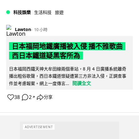
科技娛樂
生活科技
旅遊
Lawton
10 小時
日本福岡地鐵廣播被入侵 播不雅歌曲
西日本鐵道疑黑客所為
日本福岡西鐵天神大牟田線兩個車站，8 月 4 日廣播系統離奇
播出粗俗歌聲，西日本鐵道懷疑遭第三方非法入侵，正調查事
閱讀全文
件並考慮報案。網上一度傳言...
38
2
分享
↗
ADVERTISEMENT