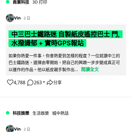
商業科技
3D 打印
Vin
2 日
中三巴士鐵路迷 自製紙皮遙控巴士 門,
水撥識郁 + 實時GPS報站
如果你熱愛一件事，你會熱愛到怎樣的程度？一位就讀中三的
巴士鐵路迷，選擇由零開始，把自己的興趣一步步變成真正可
閱讀全文
以運作的作品。他以紙皮親手製作出...
4,788
263
分享
↗
科技娛樂
生活娛樂
城中熱話
Vin
2 日