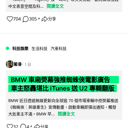
閱讀全文
中文表意空間及科...
704
305
分享
↗
科技娛樂
生活科技
汽車科技
藍骨
1 日
BMW 車廂熒幕強推蜘蛛俠電影廣告
車主怒轟堪比 iTunes 送 U2 專輯翻版
BMW 近日透過無線更新向全球逾 70 個市場車輛中控熒幕推送
《蜘蛛俠：英雄重生》宣傳動畫，啟動車輛即彈出通知，觸發
閱讀全文
大批車主不滿。BMW 早...
32
4
分享
↗