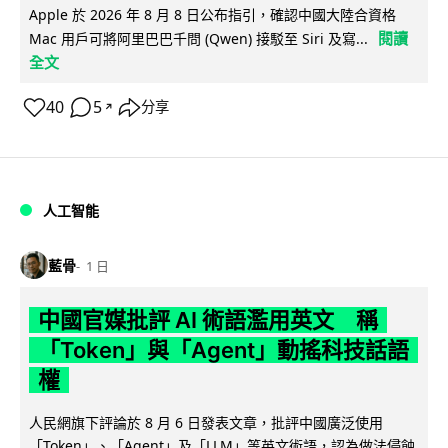
Apple 於 2026 年 8 月 8 日公布指引，確認中國大陸合資格
閱讀
Mac 用戶可將阿里巴巴千問 (Qwen) 接駁至 Siri 及寫...
全文
40
5
分享
↗
人工智能
藍骨
1 日
中國官媒批評 AI 術語濫用英文 稱
「Token」與「Agent」動搖科技話語
權
人民網旗下評論於 8 月 6 日發表文章，批評中國廣泛使用
「Token」、「Agent」及「LLM」等英文術語，認為做法侵蝕