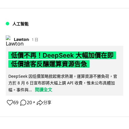
人工智能
Lawton
1 日
低價不再！DeepSeek 大幅加價在即
低價搶客反釀運算資源告急
DeepSeek 因低價策略掀起需求熱潮，運算資源不勝負荷，官
方於 8 月 6 日宣布即將大幅上調 API 收費，惟未公布具體加
閱讀全文
幅。事件與...
69
20
分享
↗