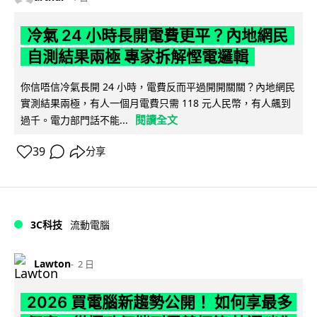
冷氣 24 小時長開電費更平？內地網民
自測結果兩極 專家拆解慳電邏輯
你信唔信冷氣長開 24 小時，電費反而平過開開關關？內地網民
實測結果兩極，有人一個月電費只需 118 元人民幣，有人飆到
閱讀全文
過千。電力部門話不能...
39
分享
3C科技
流動電腦
Lawton
2 日
2026 買電腦新趨勢公開！ 如何享最多