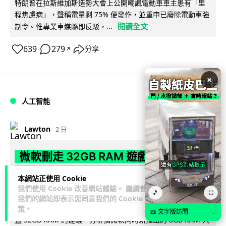
特朗普在拉斯維加斯造勢大會上公開嘲諷電動車車主患有「里
程焦慮病」，聲稱電量剩 75% 便發作，並重申已廢除電動車強
閱讀全文
制令。惟專業車媒隨即反駁，...
639
279
分享
↗
×
人工智能
Lawton
2 日
微軟刪走 32GB RAM 遊戲建議 分析:
為 8GB Surface 銷售鋪路 連自家
本網站正使用 Cookie
Copilot+ 門檻也未到
我們使用 Cookie 改善網站體驗。 繼續使用
🎵
⛶
我們的網站即表示您同意我們的
Cookie 政
Microsoft 被發現靜靜刪除官方網站上，對遊戲玩家要為電腦配
策
。
📖 文字版訪問
→
置 32GB RAM 的建議。分析指微軟同時新推出的 8GB RAM 入