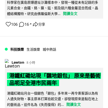
科學家在廣島原爆遺址沙灘樣本中，發現一種從未有記錄的多
元素合金，由鐵、鉻、鎳、錳、鉬及鋁六種金屬混合而成，晶
閱讀全文
體結構獨特。研究由佛羅倫斯大學...
106
16
分享
↗
科技娛樂
生活娛樂
城中熱話
Lawton
8 小時
港鐵紅磡站現「黐地銀包」 原來是藝術
品呃足全港市民兩年
港鐵紅磡站月台一個銀色「銀包」多年來一再令乘客誤以為有
人遺失財物，事主原本打算拾起交還，卻發現原來是黏在地上
閱讀全文
的藝術品。這件名為《失而復得》的...