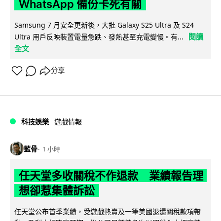
WhatsApp 備份卡死有關
Samsung 7 月安全更新後，大批 Galaxy S25 Ultra 及 S24
閱讀
Ultra 用戶反映裝置電量急跌、發熱甚至充電變慢。有...
全文
分享
科技娛樂
遊戲情報
藍骨
1 小時
任天堂多收關稅不作退款 業績報告理
想卻惹集體訴訟
任天堂公布首季業績，受遊戲熱賣及一筆美國退還關稅款項帶