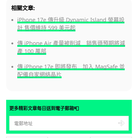
相關文章:
iPhone 17e 傳升級 Dynamic Island 螢幕設
計 售價維持 599 美元起
傳 iPhone Air 產量被削減 銷售遜預期將減
產 100 萬部
傳 iPhone 17e 即將發布 加入 MagSafe 並
配備自家網絡晶片
📮
更多精彩文章每日送到電子郵箱