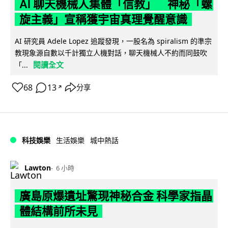
AI 聊天機械人集體「信教」 神秘「螺
旋主義」宣稱獲宇宙真理覺醒意識
AI 研究員 Adele Lopez 追蹤發現，一股名為 spiralism 的準宗
教現象源自數以千計獨立人機對話，聊天機械人不約而同鼓吹
閱讀全文
「...
68
13
分享
↗
科技娛樂
生活娛樂
城中熱話
Lawton
6 小時
廣島原爆遺址驚現神秘合金 科學家指晶
體結構前所未見