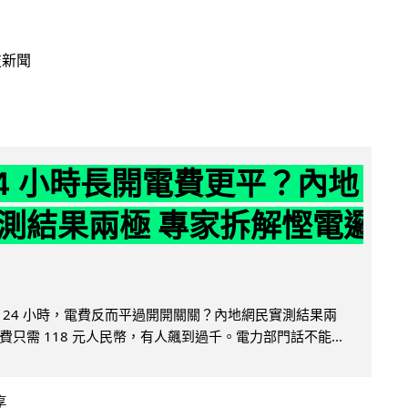
技新聞
24 小時長開電費更平？內地
測結果兩極 專家拆解慳電邏
 24 小時，電費反而平過開開關關？內地網民實測結果兩
只需 118 元人民幣，有人飆到過千。電力部門話不能...
享