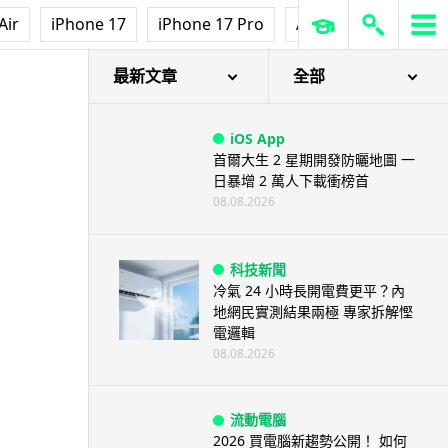
Air
iPhone 17
iPhone 17 Pro
AirPods Pro 3
Ap
最新文章
全部
iOS App
首爾大生 2 星期開發防曬地圖 一
日暴增 2 萬人下載衝榜首
08.08.2026
科技新聞
冷氣 24 小時長開電費更平？內
地網民實測結果兩極 專家拆解慳
電邏輯
08.08.2026
流動電腦
2026 買電腦新趨勢公開！ 如何