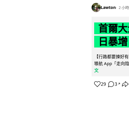
Lawton
2 小時
首爾大
日暴增
【行路都要揀好有遮
導航 App「走向
文
29
3
↗