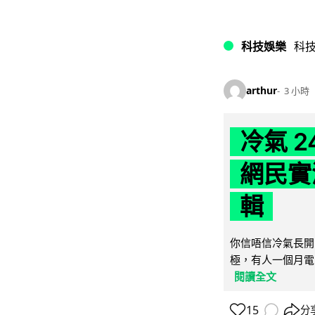
科技娛樂
科
arthur
3 小時
冷氣 
網民實
輯
你信唔信冷氣長開
極，有人一個月電費
閱讀全文
15
分