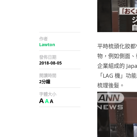
作者
Lawton
平時梳頭化妝都
物，例如側面、
發佈日期
2018-08-05
企業組成的 Jap
「LAG 機」功
閱讀時間
2分鐘
梳理後髮。
字體大小
A
A
A