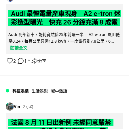
Audi 最慳電量產車現身 A2 e-tron 迷
彩造型曝光 快充 26 分鐘充滿 8 成電
Audi 呢部新車，能耗竟然係25年前嘅一半。 A2 e-tron 風阻低
至0.24，每百公里只需12.8 kWh，一度電行到7.8公里。6...
閱讀全文
2
1
分享
↗
科技娛樂
生活娛樂
城中熱話
Vin
2 小時
法國 8 月 11 日出新例 未經同意嚴禁