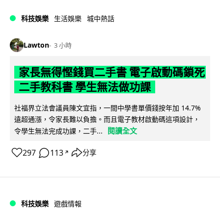
科技娛樂
生活娛樂
城中熱話
Lawton
3 小時
家長無得慳錢買二手書 電子啟動碼鎖死
二手教科書 學生無法做功課
社福界立法會議員陳文宜指，一間中學書單價錢按年加 14.7%
遠超通漲，令家長難以負擔。而且電子教材啟動碼這項設計，
閱讀全文
令學生無法完成功課，二手...
297
113
分享
↗
科技娛樂
遊戲情報