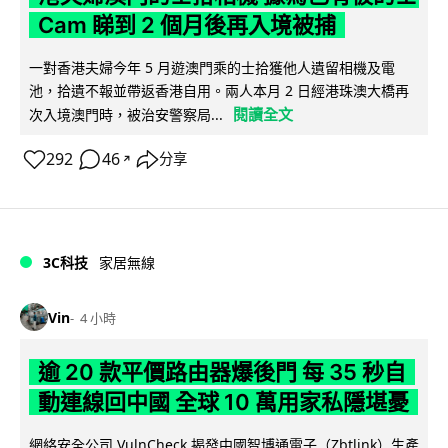
Cam 睇到 2 個月後再入境被捕
一對香港夫婦今年 5 月遊澳門乘的士拾獲他人遺留相機及電
池，拾遺不報並帶返香港自用。兩人本月 2 日經港珠澳大橋再
閱讀全文
次入境澳門時，被治安警察局...
292
46
分享
↗
3C科技
家居無線
Vin
4 小時
逾 20 款平價路由器爆後門 每 35 秒自
動連線回中國 全球 10 萬用家私隱堪憂
網絡安全公司 VulnCheck 揭發中國智博通電子（Zbtlink）生產