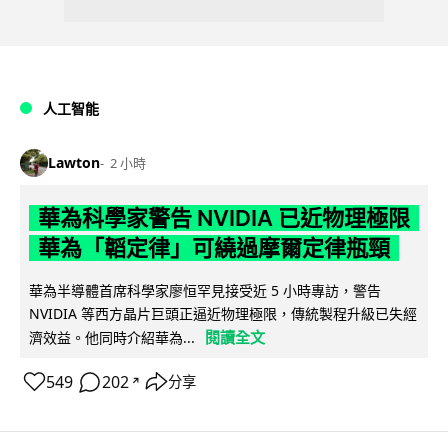
人工智能
Lawton
2 小時
華為科學家警告 NVIDIA 已近物理極限
華為「韜定律」可繞過摩爾定律瓶頸
華為半導體首席科學家廖恒罕見接受近 5 小時專訪，警告
NVIDIA 等西方晶片巨頭正逼近物理極限，傳統製程升級已失經
閱讀全文
濟效益。他同時介紹華為...
549
202
分享
↗