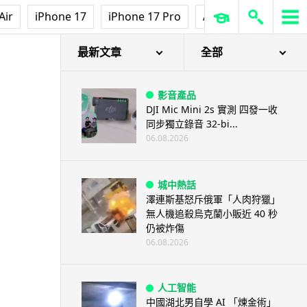
Air
iPhone 17
iPhone 17 Pro
AirPods Pro 3
Ap
最新文章
全部
影音產品
DJI Mic Mini 2s 實測 四發一收
同步獨立錄音 32-bi...
06.08.2026
城中熱話
澤連斯基怒斥俄軍「人肉狩獵」
無人機追殺烏克蘭小販近 40 秒
仍被炸傷
06.08.2026
人工智能
中國湖北男自學 AI 「煉金術」