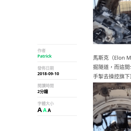
作者
Patrick
馬斯克（Elon M
掘隧道，而這間
發佈日期
2018-09-10
手掣去操控旗下
閱讀時間
2分鐘
字體大小
A
A
A