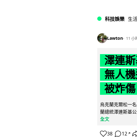
科技娛樂
生
Lawton
11 小
澤連斯
無人機
被炸傷
烏克蘭克爾松一名 
蘭總統澤連斯基公
全文
38
12
↗