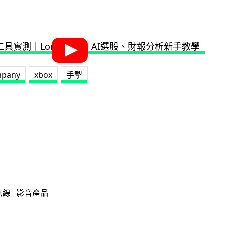
mpany
xbox
手掣
無線
影音產品