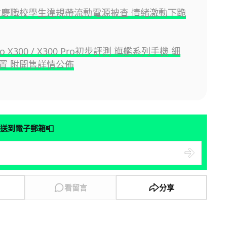
重慶職校學生違規帶流動電源被查 情緒激動下跪
ivo X300 / X300 Pro初步評測 旗艦系列手機 細
置 附開售詳情公佈
📮
送到電子郵箱
看留言
分享