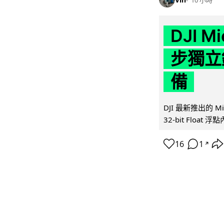
DJI M
步獨立錄
備
DJI 最新推出的 
32-bit Float
16
1
↗