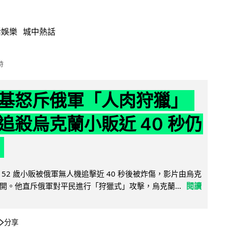
活娛樂
城中熱話
時
基怒斥俄軍「人肉狩獵」
追殺烏克蘭小販近 40 秒仍
52 歲小販被俄軍無人機追擊近 40 秒後被炸傷，影片由烏克
開。他直斥俄軍對平民進行「狩獵式」攻擊，烏克蘭...
閱讀
分享