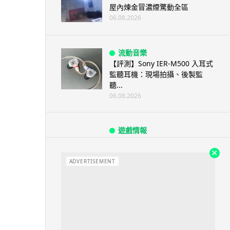
屋內煉金冒濃煙驚動全區
06.08.2026
流動音樂
【評測】Sony IER-M500 入耳式
監聽耳機：現場拍攝、後製監
聽...
06.08.2026
遊戲情報
《魔獸世界：至暗之夜》12.1
「烏拉特克的詛咒」專訪：巢穴
不為提高世...
ADVERTISEMENT
06.08.2026
遊戲情報
日本二手遊戲店減 90% 門市 業
績反增四成 “懷...