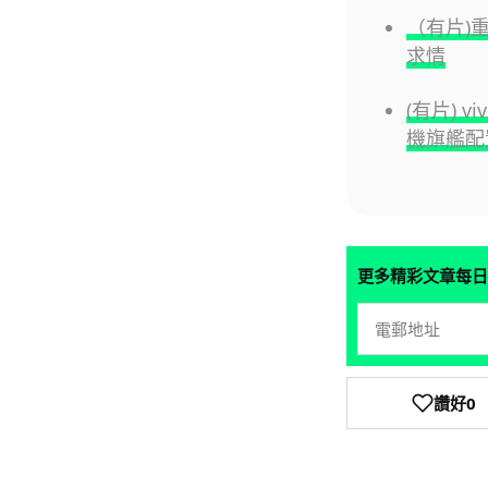
（有片)
求情
(有片) v
機旗艦配
更多精彩文章每日
讚好
0