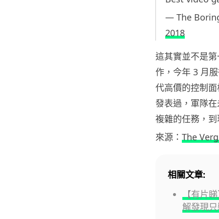
— The Bori
2018
這其實並不是第
作，今年 3 
代高價的控制面板
發表過，軍隊在
複雜的任務，到
來源：
The Verg
相關文章:
【有片睇】
解發現只裝