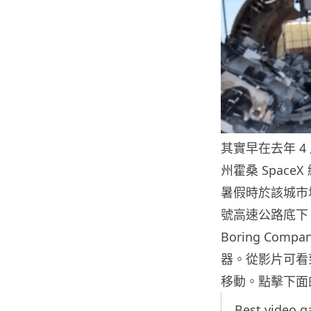
其實早在去年 4 
州霍桑 Spac
暑假時於該城市地
號高速公路底下
Boring Com
器。從影片可看
移動。點擊下面
Best video 