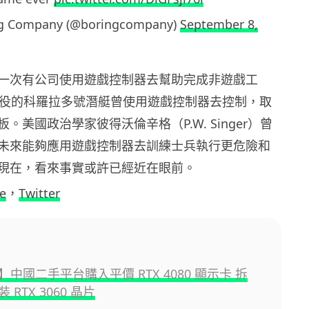
ng Company (@boringcompany)
September 8,
一次有公司使用遊戲控制器去幫助完成非遊戲工
月服役的科羅拉多號潛艇曾使用遊戲控制器去控制，取
。美國政治學家彼得沃倫辛格（P.W. Singer）曾
未來能夠應用遊戲控制器去訓練士兵執行更危險和
現在，看來事實或許已經近在眼前。
e
，
Twitter
中國二手平台購入平價 RTX 4080 顯示卡 拆
 RTX 3060 晶片