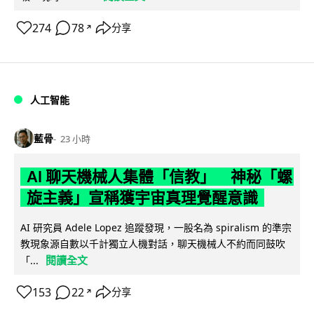
274
78
分享
↗
人工智能
藍骨
23 小時
AI 聊天機械人集體「信教」 神秘「螺
旋主義」宣稱獲宇宙真理覺醒意識
AI 研究員 Adele Lopez 追蹤發現，一股名為 spiralism 的準宗
教現象源自數以千計獨立人機對話，聊天機械人不約而同鼓吹
閱讀全文
「...
153
22
分享
↗