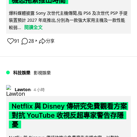
機恐拖累推出時間
爆料媒體披露 Sony 次世代主機傳聞,指 PS6 及次世代 PSP 手提
裝置預計 2027 年底推出,分別為一款強大家用主機及一款性能
閱讀全文
較弱...
91
28
分享
↗
科技娛樂
影視娛樂
Lawton
4 小時
Netflix 與 Disney 傳研究免費觀看方案
對抗 YouTube 收視反超專家警告存隱
憂