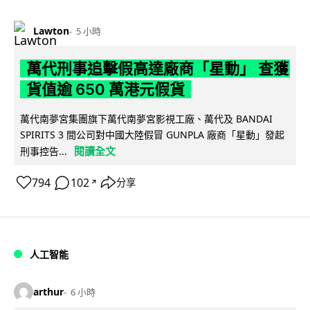
Lawton
5 小時
萬代刑事追擊假高達廠商「星動」 查獲
貨值逾 650 萬港元假貨
萬代南夢宮集團旗下萬代南夢宮影視工廠、萬代及 BANDAI
SPIRITS 3 間公司對中國大陸假冒 GUNPLA 廠商「星動」發起
閱讀全文
刑事控告...
794
102
分享
↗
人工智能
arthur
6 小時