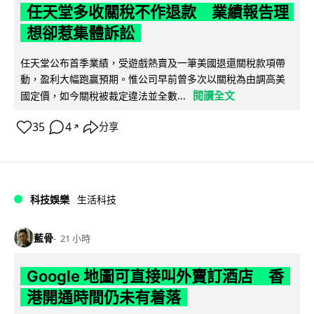
任天堂多收關稅不作退款 業績報告理
想卻惹集體訴訟
任天堂公布首季業績，受遊戲熱賣及一筆美國退還關稅款項帶
動，盈利大幅跑贏預期。惟公司早前曾多次以關稅為由調高美
閱讀全文
國定價，如今關稅被裁定違法並全數...
35
4
分享
↗
科技娛樂
生活科技
藍骨
21 小時
Google 地圖可直接叫外賣訂酒店 香
港開通時間仍未有着落