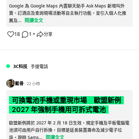
Google 為 Google Maps 內置聊天助手 Ask Maps 新增叫外
賣、訂酒店及查詢現場活動等自主執行功能，並引入個人化推
閱讀全文
薦及...
18
1
分享
↗
3C科技
手提電話
藍骨
22 小時
可換電池手機或重現市場 歐盟新例
2027 年強制手機用可拆式電池
歐盟新例將於 2027 年 2 月 18 日生效，規定手機及平板電腦電
池須可由用戶自行拆換，目標是延長裝置壽命及減少電子垃
閱讀全文
圾。現時 Sams...