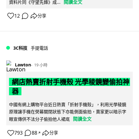
閱讀全文
資料片同《守望先鋒》成...
12
分享
3C科技
手提電話
Lawton
19 小時
網店熱賣折射手機殼 光學稜鏡變偷拍神
器
中國有網上購物平台近日熱賣「折射手機殼」，利用光學稜鏡
原理讓手機在熒幕關閉狀態下亦能側面偷拍，賣家更以暗示字
閱讀全文
眼宣傳供不法分子偷拍他人裙底
793
88
分享
↗