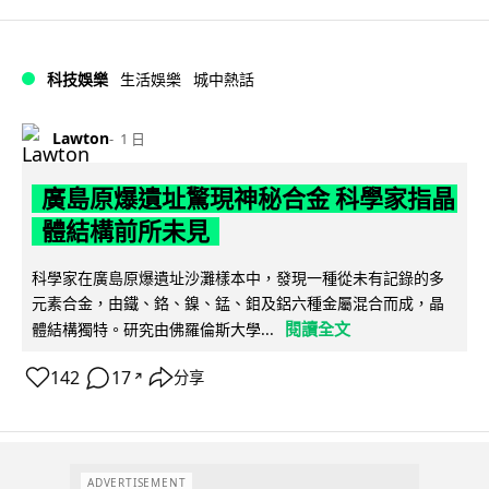
科技娛樂
生活娛樂
城中熱話
Lawton
1 日
廣島原爆遺址驚現神秘合金 科學家指晶
體結構前所未見
科學家在廣島原爆遺址沙灘樣本中，發現一種從未有記錄的多
元素合金，由鐵、鉻、鎳、錳、鉬及鋁六種金屬混合而成，晶
閱讀全文
體結構獨特。研究由佛羅倫斯大學...
142
17
分享
↗
ADVERTISEMENT