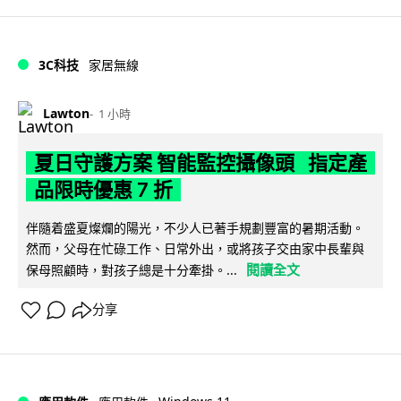
3C科技
家居無線
Lawton
1 小時
夏日守護方案 智能監控攝像頭 指定產
品限時優惠 7 折
伴隨着盛夏燦爛的陽光，不少人已著手規劃豐富的暑期活動。
然而，父母在忙碌工作、日常外出，或將孩子交由家中長輩與
閱讀全文
保母照顧時，對孩子總是十分牽掛。...
分享