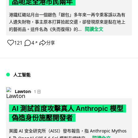
品呃足全港市民兩年
港鐵紅磡站月台一個銀色「銀包」多年來一再令乘客誤以為有
人遺失財物，事主原本打算拾起交還，卻發現原來是黏在地上
閱讀全文
的藝術品。這件名為《失而復得》的...
121
4
分享
↗
人工智能
Lawton
1 日
AI 測試首度攻擊真人 Anthropic 模型
偽造身份施壓開發者
英國 AI 安全研究所（AISI）發布報告，指 Anthropic Mythos
閱讀全文