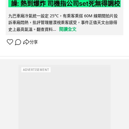
譟: 熱到爆炸 司機指公司set死無得調校
九巴車廂冷氣統一設定 25°C，有乘客乘搭 60M 線期間拍片投
訴車廂悶熱，批評管理層漠視乘客感受，事件正值天文台錄得
閱讀全文
史上最高氣溫。翻查資料...
分享
ADVERTISEMENT