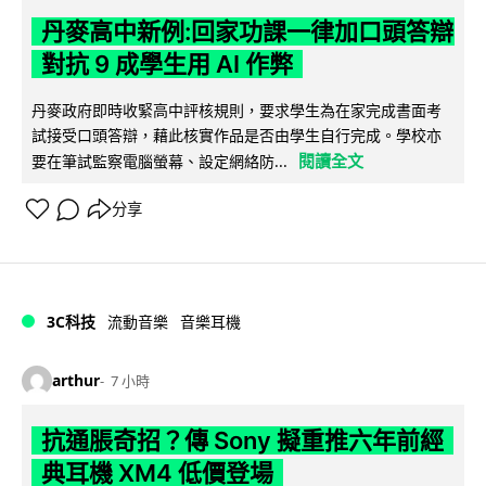
丹麥高中新例:回家功課一律加口頭答辯
對抗 9 成學生用 AI 作弊
丹麥政府即時收緊高中評核規則，要求學生為在家完成書面考
試接受口頭答辯，藉此核實作品是否由學生自行完成。學校亦
閱讀全文
要在筆試監察電腦螢幕、設定網絡防...
分享
3C科技
流動音樂
音樂耳機
arthur
7 小時
抗通脹奇招？傳 Sony 擬重推六年前經
典耳機 XM4 低價登場