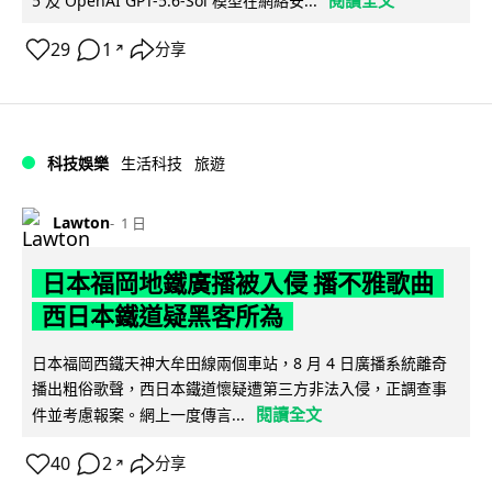
5 及 OpenAI GPT-5.6-Sol 模型在網絡安...
29
1
分享
↗
科技娛樂
生活科技
旅遊
Lawton
1 日
日本福岡地鐵廣播被入侵 播不雅歌曲
西日本鐵道疑黑客所為
日本福岡西鐵天神大牟田線兩個車站，8 月 4 日廣播系統離奇
播出粗俗歌聲，西日本鐵道懷疑遭第三方非法入侵，正調查事
閱讀全文
件並考慮報案。網上一度傳言...
40
2
分享
↗