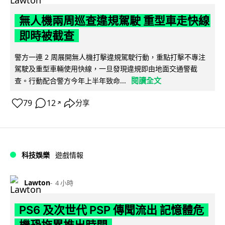
無人機兩周巡查違規駕駛 重型車走快線
即時被截查
警方一連 2 周展開無人機打擊違規駕駛行動，重點打擊不專注
駕駛及重型車輛使用快線，一旦發現違規即由地面交通警截
閱讀全文
查。行動配合警方今年上半年致命...
79
12
分享
↗
科技娛樂
遊戲情報
Lawton
4 小時
PS6 及次世代 PSP 傳聞流出 記憶體危