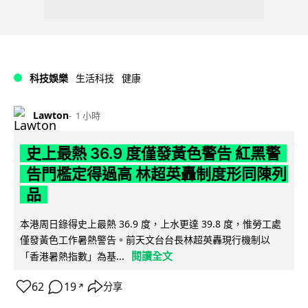
科技娛樂
生活科技
健康
Lawton
1 小時
史上最熱 36.9 度僅發黃色警告 紅黑警
告門檻定得過高 林超英轟制度形同陳列
品
本港周日錄得史上最熱 36.9 度，上水更達 39.8 度，惟勞工處
僅發黃色工作暑熱警告。前天文台台長林超英轟現行機制以
閱讀全文
「香港暑熱指數」為基...
62
19
分享
↗