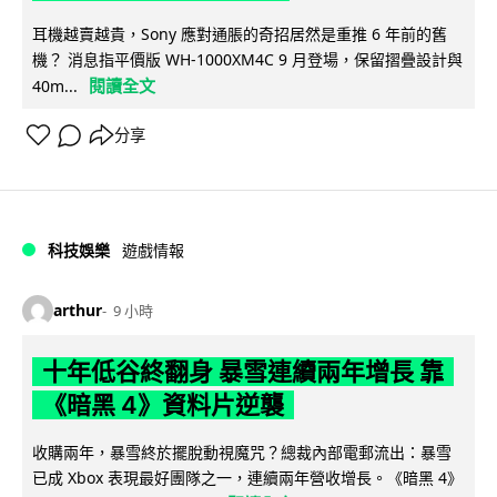
耳機越賣越貴，Sony 應對通脹的奇招居然是重推 6 年前的舊
機？ 消息指平價版 WH-1000XM4C 9 月登場，保留摺疊設計與
閱讀全文
40m...
分享
科技娛樂
遊戲情報
arthur
9 小時
十年低谷終翻身 暴雪連續兩年增長 靠
《暗黑 4》資料片逆襲
收購兩年，暴雪終於擺脫動視魔咒？總裁內部電郵流出：暴雪
已成 Xbox 表現最好團隊之一，連續兩年營收增長。《暗黑 4》