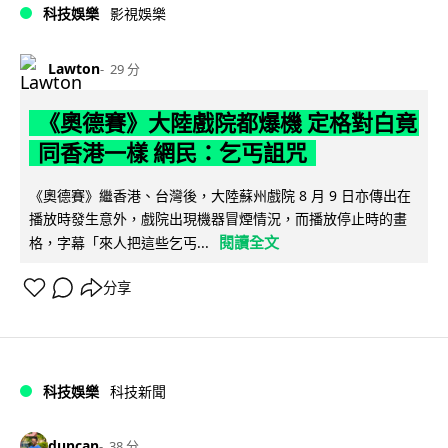
科技娛樂
影視娛樂
Lawton
29 分
《奧德賽》大陸戲院都爆機 定格對白竟
同香港一樣 網民：乞丐詛咒
《奧德賽》繼香港、台灣後，大陸蘇州戲院 8 月 9 日亦傳出在
播放時發生意外，戲院出現機器冒煙情況，而播放停止時的畫
閱讀全文
格，字幕「來人把這些乞丐...
分享
科技娛樂
科技新聞
duncan
38 分