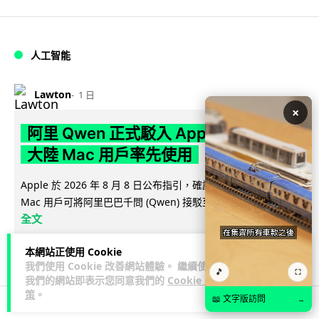
人工智能
Lawton
1 日
×
阿里 Qwen 正式駁入 Apple 生態 中國
大陸 Mac 用戶率先使用
Apple 於 2026 年 8 月 8 日公布指引，確認中國大陸合資格
閱讀
Mac 用戶可將阿里巴巴千問 (Qwen) 接駁至 Siri 及寫...
全文
45
5
分享
本網站正使用 Cookie
↗
我們使用 Cookie 改善網站體驗。 繼續使用
🎵
⛶
我們的網站即表示您同意我們的
Cookie 政
策
。
📖 文字版訪問
→