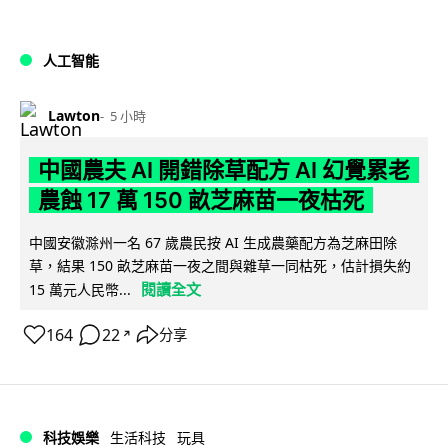
人工智能
Lawton
5 小時
中國農夫 AI 開錯除草配方 AI 幻覺累老
農蝕 17 萬 150 畝芝麻苗一夜枯死
中國安徽滁州一名 67 歲農民按 AI 生成農藥配方為芝麻田除
草，結果 150 畝芝麻苗一夜之間與雜草一同枯死，估計損失約
閱讀全文
15 萬元人民幣...
164
22
分享
↗
科技娛樂
生活科技
玩具