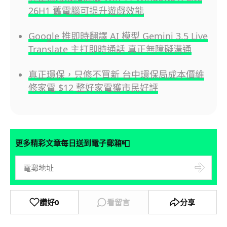
26H1 舊電腦可提升遊戲效能
Google 推即時翻譯 AI 模型 Gemini 3.5 Live
Translate 主打即時通話 真正無障礙溝通
真正環保，只修不買新 台中環保局成本價維
修家電 $12 整好家電獲市民好評
📮
更多精彩文章每日送到電子郵箱
讚好
0
看留言
分享