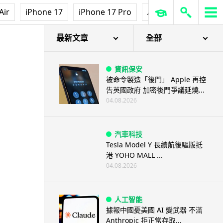
Air
iPhone 17
iPhone 17 Pro
AirPods Pro 3
Ap
最新文章
全部
資訊保安
被命令製造「後門」 Apple 再控
告英國政府 加密後門爭議延燒...
04.08.2026
汽車科技
Tesla Model Y 長續航後驅版抵
港 YOHO MALL ...
04.08.2026
人工智能
據報中國憂美國 AI 變武器 不滿
Anthropic 拒正常存取...