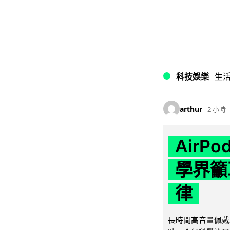
科技娛樂
生
arthur
2 小時
AirP
學界籲
律
長時間高音量佩戴