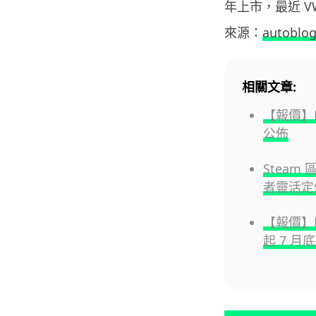
年上市，最近 VW
來源：
autoblo
相關文章:
【報價】H
公佈
Steam
者靈活定
【報價】Hu
起 7 月