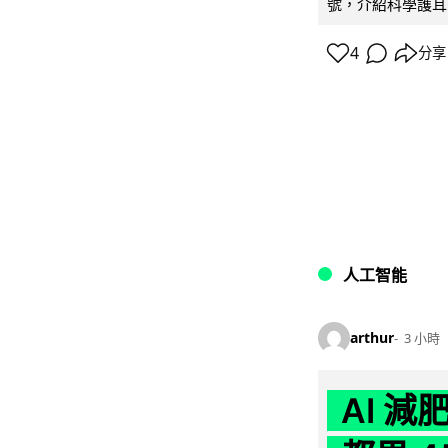
號，介紹科學護耳的「
4
分享
人工智能
arthur
3 小時
AI 