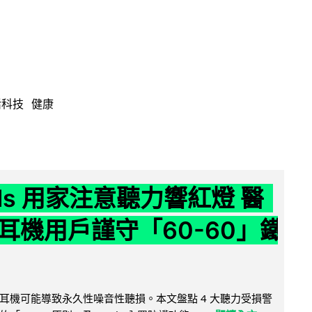
活科技
健康
ods 用家注意聽力響紅燈 醫
耳機用戶謹守「60-60」鐵
耳機可能導致永久性噪音性聽損。本文盤點 4 大聽力受損警