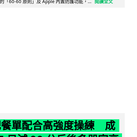
60-60 原則」及 Apple 內置防護功能，...
閱讀全文
減肥餐單配合高強度操練 成