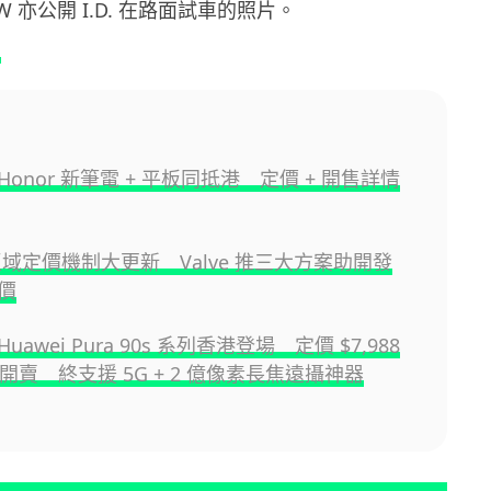
 亦公開 I.D. 在路面試車的照片。
g
onor 新筆電 + 平板同抵港 定價 + 開售詳情
 區域定價機制大更新 Valve 推三大方案助開發
價
awei Pura 90s 系列香港登場 定價 $7,988
底開賣 終支援 5G + 2 億像素長焦遠攝神器