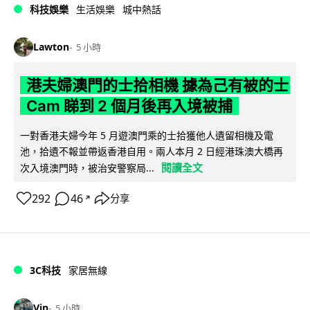
科技娛樂
生活娛樂
城中熱話
Lawton
5 小時
港夫婦澳門的士拾相機 據為己有被的士
Cam 睇到 2 個月後再入境被捕
一對香港夫婦今年 5 月遊澳門乘的士拾獲他人遺留相機及電
池，拾遺不報並帶返香港自用。兩人本月 2 日經港珠澳大橋再
閱讀全文
次入境澳門時，被治安警察局...
292
46
分享
↗
3C科技
家居無線
Vin
5 小時