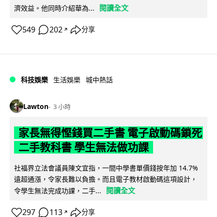
閱讀全文
濟效益。他同時介紹華為...
549
202
分享
↗
科技娛樂
生活娛樂
城中熱話
Lawton
3 小時
家長無得慳錢買二手書 電子啟動碼鎖死
二手教科書 學生無法做功課
社福界立法會議員陳文宜指，一間中學書單價錢按年加 14.7%
遠超通漲，令家長難以負擔。而且電子教材啟動碼這項設計，
閱讀全文
令學生無法完成功課，二手...
297
113
分享
↗