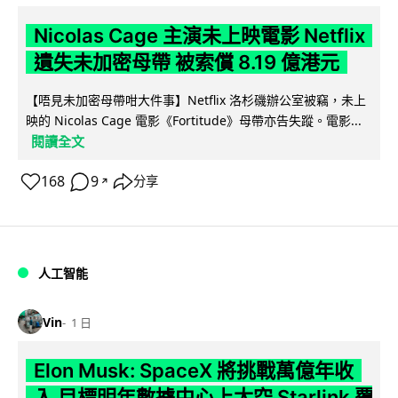
Nicolas Cage 主演未上映電影 Netflix
遺失未加密母帶 被索償 8.19 億港元
【唔見未加密母帶咁大件事】Netflix 洛杉磯辦公室被竊，未上
映的 Nicolas Cage 電影《Fortitude》母帶亦告失蹤。電影...
閱讀全文
168
9
分享
↗
人工智能
Vin
1 日
Elon Musk: SpaceX 將挑戰萬億年收
入 目標明年數據中心上太空 Starlink 覆