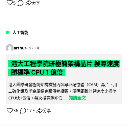
5
分享
人工智能
arthur
9 小時
港大工程學院研極簡架構晶片 搜尋速度
勝標準 CPU 1 億倍
港大團隊研發極簡架構模擬內容尋址記憶體（CAM）晶片，用
二硫化鉬及半金屬銻克服傳輸瓶頸，漢明距離計算速度比標準
閱讀全文
CPU快1億倍，每次搜尋耗能低...
36
17
分享
↗