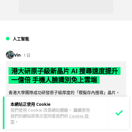
人工智能
Vin
1 日
港大研原子級新晶片 AI 搜尋速度提升
一億倍 手機人臉識別免上雲端
香港大學團隊成功研發原子級厚度的「模擬存內搜尋」晶片，
比傳統 CPU 搜尋速度快約 1 億倍，延遲低至 36 皮秒（即
本網站正使用 Cookie
閱讀全文
0.00000000...
我們使用 Cookie 改善網站體驗。 繼續使用
我們的網站即表示您同意我們的
Cookie 政
354
75
分享
↗
策
。