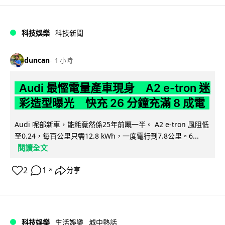
科技娛樂
科技新聞
duncan
1 小時
Audi 最慳電量產車現身 A2 e-tron 迷
彩造型曝光 快充 26 分鐘充滿 8 成電
Audi 呢部新車，能耗竟然係25年前嘅一半。 A2 e-tron 風阻低
至0.24，每百公里只需12.8 kWh，一度電行到7.8公里。6...
閱讀全文
2
1
分享
↗
科技娛樂
生活娛樂
城中熱話