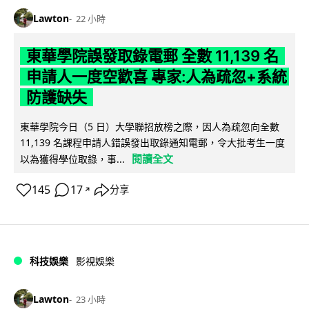
Lawton
22 小時
東華學院誤發取錄電郵 全數 11,139 名
申請人一度空歡喜 專家:人為疏忽+系統
防護缺失
東華學院今日（5 日）大學聯招放榜之際，因人為疏忽向全數
11,139 名課程申請人錯誤發出取錄通知電郵，令大批考生一度
閱讀全文
以為獲得學位取錄，事...
145
17
分享
↗
科技娛樂
影視娛樂
Lawton
23 小時