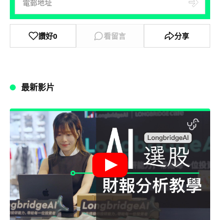
讚好
0
看留言
分享
最新影片