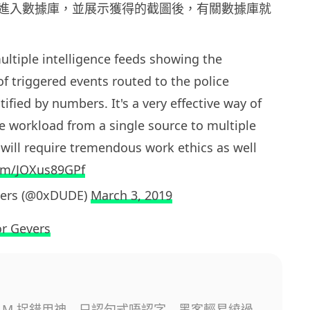
進入數據庫，並展示獲得的截圖後，有關數據庫就
ultiple intelligence feeds showing the
of triggered events routed to the police
tified by numbers. It's a very effective way of
e workload from a single source to multiple
 will require tremendous work ethics as well
com/JOXus89GPf
vers (@0xDUDE)
March 3, 2019
or Gevers
揭 LLM 捉錯用神 只認句式唔認字 黑客輕易繞過