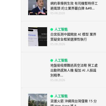
網約車條例生效 有司機暫時停工
避風頭 的士業界籲白牌 &#8...
05.08.2026
人工智能
白宮拒測中國開放 AI 模型 業界
質疑安全框架選擇性執行
05.08.2026
人工智能
地盤偷吸煙難逃高空法眼 勞工處
出動熱感無人機 擬加 AI 人臉識
別精準...
05.08.2026
人工智能
貨運火箭 沖繩飛台灣僅需 15 分
鐘 Hop Aero 將 5...