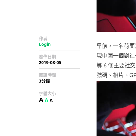
作者
Login
早前，一名荷蘭黑客 
現中國一個對社
發佈日期
2019-03-05
等 6 個主要
號碼、相片、G
閱讀時間
3分鐘
字體大小
A
A
A