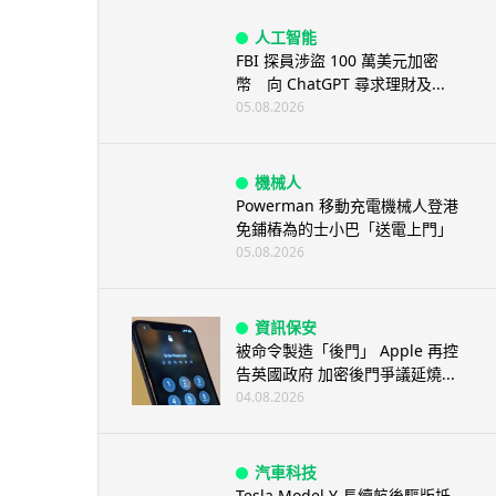
人工智能
FBI 探員涉盜 100 萬美元加密
幣 向 ChatGPT 尋求理財及...
05.08.2026
機械人
Powerman 移動充電機械人登港
免鋪樁為的士小巴「送電上門」
05.08.2026
資訊保安
被命令製造「後門」 Apple 再控
告英國政府 加密後門爭議延燒...
04.08.2026
汽車科技
Tesla Model Y 長續航後驅版抵