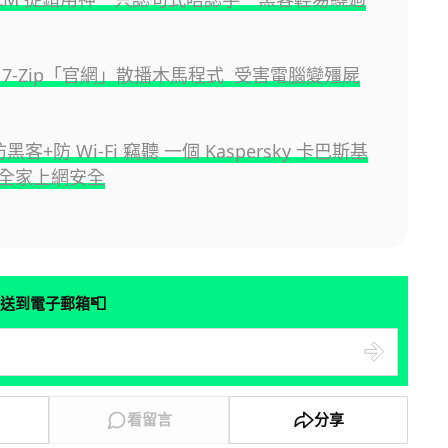
 7-Zip「官網」散播木馬程式 受害電腦變殭屍
客+防 Wi-Fi 竊聽 一個 Kaspersky 卡巴斯基
全家上網安全
📮
送到電子郵箱
看留言
分享