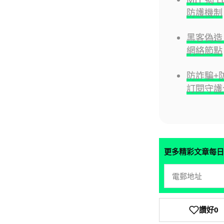
防護機制
黑客偽造
網絡節點
防詐騙+防黑
訂閱守護
更多精彩文章每日
讚好
0