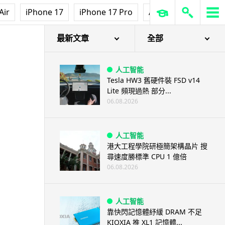
Air
iPhone 17
iPhone 17 Pro
AirPods Pro 3
Ap
最新文章
全部
人工智能
Tesla HW3 舊硬件裝 FSD v14
Lite 頻現過熱 部分...
06.08.2026
人工智能
港大工程學院研極簡架構晶片 搜
尋速度勝標準 CPU 1 億倍
06.08.2026
人工智能
靠快閃記憶體紓緩 DRAM 不足
KIOXIA 推 XL1 記憶體...