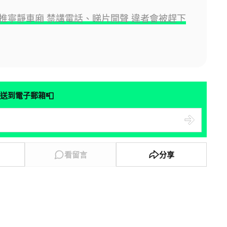
推寧靜車廂 禁講電話、睇片開聲 違者會被趕下
📮
送到電子郵箱
看留言
分享