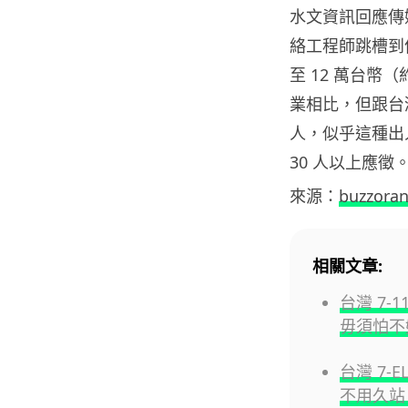
水文資訊回應傳
絡工程師跳槽到像
至 12 萬台幣（約
業相比，但跟台
人，似乎這種出
30 人以上應徵
來源：
buzzora
相關文章:
台灣 7
毋須怕不
台灣 7-
不用久站