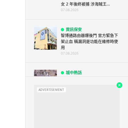
女 2 年後終被捕 涉海賊王...
07.08.2026
資訊保安
智博通路由器爆後門 官方緊急下
架止血 稱漏洞是功能在維修時使
用
07.08.2026
城中熱話
熊本地震手術室驚魂片瘋傳 醫護
保護病人、逃生門 網民讚值得
尊...
ADVERTISEMENT
07.08.2026
健康
AirPods 用家注意聽力響紅燈 醫
學界籲耳機用戶謹守「60-60」...