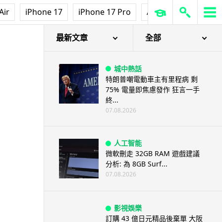
Air
iPhone 17
iPhone 17 Pro
AirPods Pro 3
Ap
最新文章
全部
城中熱話
特朗普嘲電動車主有里程病 剩
75% 電量即焦慮發作 狂言一手
終...
07.08.2026
人工智能
微軟刪走 32GB RAM 遊戲建議
分析: 為 8GB Surf...
07.08.2026
影視娛樂
訂購 43 億日元精品後棄單 大阪