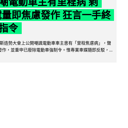
嘲電動車主有里程病 剩
 電量即焦慮發作 狂言一手終
指令
斯造勢大會上公開嘲諷電動車車主患有「里程焦慮病」，聲
便發作，並重申已廢除電動車強制令。惟專業車媒隨即反駁，...