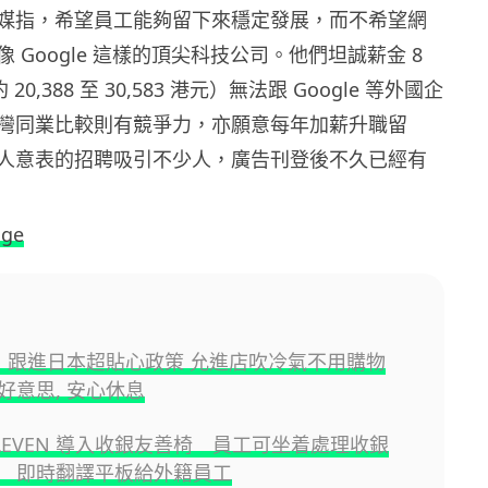
媒指，希望員工能夠留下來穩定發展，而不希望網
 Google 這樣的頂尖科技公司。他們坦誠薪金 8
 20,388 至 30,583 港元）無法跟 Google 等外國企
灣同業比較則有競爭力，亦願意每年加薪升職留
人意表的招聘吸引不少人，廣告刊登後不久已經有
。
nge
-11 跟進日本超貼心政策 允進店吹冷氣不用購物
好意思, 安心休息
ELEVEN 導入收銀友善椅 員工可坐着處理收銀
 即時翻譯平板給外籍員工