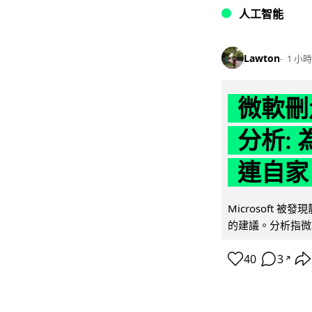
人工智能
Lawton
1 小時
微軟刪走
分析: 
連自家 
Microsoft 
的建議。分析指微軟同
40
3
↗