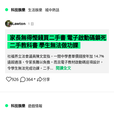
科技娛樂
生活娛樂
城中熱話
Lawton
1 日
家長無得慳錢買二手書 電子啟動碼鎖死
二手教科書 學生無法做功課
社福界立法會議員陳文宜指，一間中學書單價錢按年加 14.7%
遠超通漲，令家長難以負擔。而且電子教材啟動碼這項設計，
閱讀全文
令學生無法完成功課，二手...
926
364
分享
↗
科技娛樂
遊戲情報