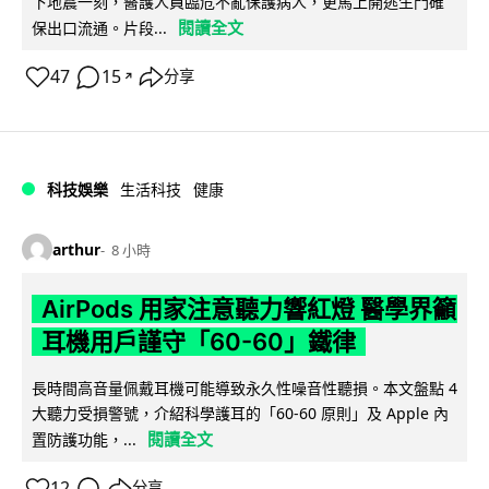
下地震一刻，醫護人員臨危不亂保護病人，更馬上開逃生門確
閱讀全文
保出口流通。片段...
47
15
分享
↗
科技娛樂
生活科技
健康
arthur
8 小時
AirPods 用家注意聽力響紅燈 醫學界籲
耳機用戶謹守「60-60」鐵律
長時間高音量佩戴耳機可能導致永久性噪音性聽損。本文盤點 4
大聽力受損警號，介紹科學護耳的「60-60 原則」及 Apple 內
閱讀全文
置防護功能，...
12
分享