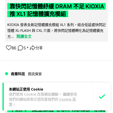
靠快閃記憶體紓緩 DRAM 不足 KIOXIA
推 XL1 記憶體擴充模組
KIOXIA 發表全新記憶體擴充模組 XL1 系列，結合低延遲快閃記
憶體 XL-FLASH 與 CXL 介面，將快閃記憶體轉化為記憶體擴充
閱讀全文
方...
86
5
分享
↗
商業科技
資訊保安
Lawton
1 日
本網站正使用 Cookie
我們使用 Cookie 改善網站體驗。 繼續使用
我們的網站即表示您同意我們的
Cookie 政
東華學院誤發取錄電郵 全數 11,139 名
策
。
申請人一度空歡喜 專家:人為疏忽+系統