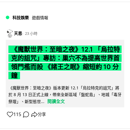
科技娛樂
遊戲情報
天恩
23 小時
《魔獸世界：至暗之夜》12.1 「烏拉特
克的詛咒」專訪：巢穴不為提高世界首
領門檻而設 《諸王之眠》縮短約 10 分
鐘
《魔獸世界：至暗之夜》版本更新 12.1「烏拉特克的詛咒」將
於 8 月 13 日正式上線，帶來全新區域「盤蛇島」、地城「毒牙
閱讀全文
祭壇」、新型態世...
115
分享