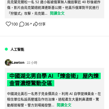
烏克蘭克爾松一名 52 歲小販被俄軍無人機追擊近 40 秒後被炸
傷，影片由烏克蘭總統澤連斯基公開。他直斥俄軍對平民進行
閱讀全文
「狩獵式」攻擊，烏克蘭...
100
36
分享
↗
人工智能
Lawton
22 小時
中國湖北男自學 AI 「煉金術」 屋內煉
金冒濃煙驚動全區
中國湖北黃石一名男子見金價高企，利用 AI 自學提煉黃金，在
租住單位私設高壓爐及作坊冶煉，過程產生大量刺鼻濃煙，驚
閱讀全文
動鄰居報警。警方到場揭發整...