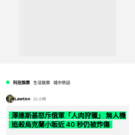
科技娛樂
生活娛樂
城中熱話
Lawton
22 小時
澤連斯基怒斥俄軍「人肉狩獵」 無人機
追殺烏克蘭小販近 40 秒仍被炸傷