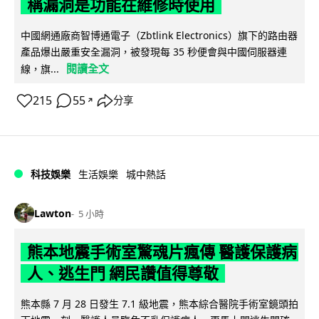
稱漏洞是功能在維修時使用
中國網通廠商智博通電子（Zbtlink Electronics）旗下的路由器
產品爆出嚴重安全漏洞，被發現每 35 秒便會與中國伺服器連
閱讀全文
線，旗...
215
55
分享
↗
科技娛樂
生活娛樂
城中熱話
Lawton
5 小時
熊本地震手術室驚魂片瘋傳 醫護保護病
人、逃生門 網民讚值得尊敬
熊本縣 7 月 28 日發生 7.1 級地震，熊本綜合醫院手術室鏡頭拍