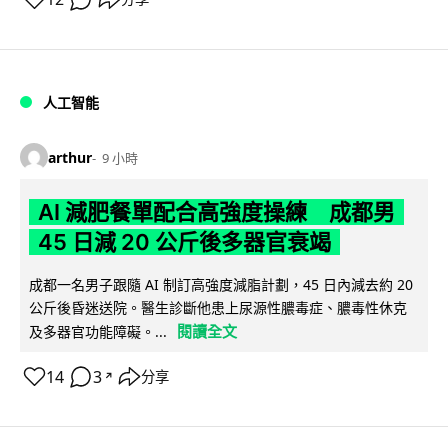
人工智能
arthur
9 小時
AI 減肥餐單配合高強度操練 成都男
45 日減 20 公斤後多器官衰竭
成都一名男子跟隨 AI 制訂高強度減脂計劃，45 日內減去約 20
公斤後昏迷送院。醫生診斷他患上尿源性膿毒症、膿毒性休克
閱讀全文
及多器官功能障礙。...
14
3
分享
↗