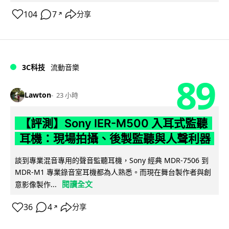
104
7
分享
↗
3C科技
流動音樂
89
Lawton
23 小時
【評測】Sony IER-M500 入耳式監聽
耳機：現場拍攝、後製監聽與人聲利器
談到專業混音專用的聲音監聽耳機，Sony 經典 MDR-7506 到
MDR-M1 專業錄音室耳機都為人熟悉。而現在舞台製作者與創
閱讀全文
意影像製作...
36
4
分享
↗