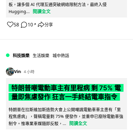
板，讓多個 AI 代理互通突破網絡限制方法，最終入侵
閱讀全文
Hugging...
58
10
分享
↗
科技娛樂
生活娛樂
城中熱話
Vin
4 小時
特朗普嘲電動車主有里程病 剩 75% 電
量即焦慮發作 狂言一手終結電車指令
特朗普在拉斯維加斯造勢大會上公開嘲諷電動車車主患有「里
程焦慮病」，聲稱電量剩 75% 便發作，並重申已廢除電動車強
閱讀全文
制令。惟專業車媒隨即反駁，...