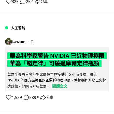
325
25
分享
↗
人工智能
Lawton
1 日
華為科學家警告 NVIDIA 已近物理極限
華為「韜定律」可繞過摩爾定律瓶頸
華為半導體首席科學家廖恒罕見接受近 5 小時專訪，警告
NVIDIA 等西方晶片巨頭正逼近物理極限，傳統製程升級已失經
閱讀全文
濟效益。他同時介紹華為...
1,539
589
分享
↗