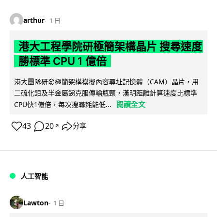
arthur
1 日
港大工程學院研極簡架構晶片 搜尋速度
勝標準 CPU 1 億倍
港大團隊研發極簡架構模擬內容尋址記憶體（CAM）晶片，用
二硫化鉬及半金屬銻克服傳輸瓶頸，漢明距離計算速度比標準
閱讀全文
CPU快1億倍，每次搜尋耗能低...
43
20
分享
↗
人工智能
Lawton
1 日