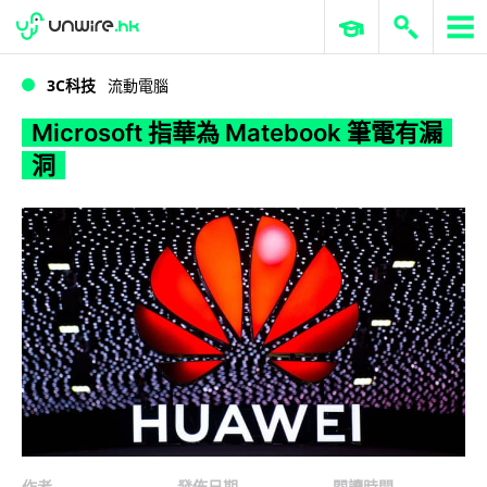
WWDC 2026
GenAI 與雲端科技專區
ERP 與商業 AI
Microsoft 指華為 Matebook 筆電有漏洞
3C科技
流動電腦
Microsoft 指華為 Matebook 筆電有漏
洞
作者
發佈日期
閱讀時間