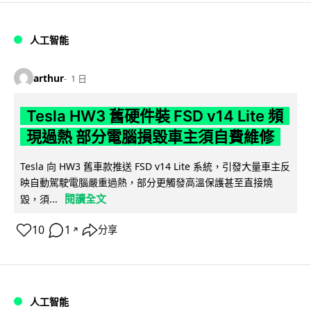
人工智能
arthur
1 日
Tesla HW3 舊硬件裝 FSD v14 Lite 頻
現過熱 部分電腦損毀車主須自費維修
Tesla 向 HW3 舊車款推送 FSD v14 Lite 系統，引發大量車主反
映自動駕駛電腦嚴重過熱，部分更觸發高溫保護甚至直接燒
閱讀全文
毀，須...
10
1
分享
↗
人工智能