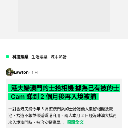
科技娛樂
生活娛樂
城中熱話
Lawton
1 日
港夫婦澳門的士拾相機 據為己有被的士
Cam 睇到 2 個月後再入境被捕
一對香港夫婦今年 5 月遊澳門乘的士拾獲他人遺留相機及電
池，拾遺不報並帶返香港自用。兩人本月 2 日經港珠澳大橋再
閱讀全文
次入境澳門時，被治安警察局...