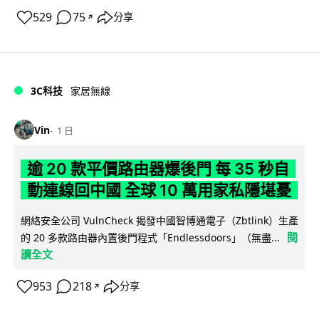
529
75
分享
↗
3C科技
家居無線
Vin
1 日
逾 20 款平價路由器爆後門 每 35 秒自
動連線回中國 全球 10 萬用家私隱堪憂
網絡安全公司 VulnCheck 揭發中國智博通電子（Zbtlink）生產
閱
的 20 多款路由器內置後門程式「Endlessdoors」（無盡...
讀全文
953
218
分享
↗