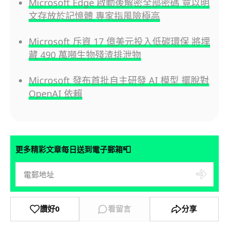
Microsoft Edge 啟動後解密全部密碼 竟以明
文存放於記憶體 專家指風險極高
Microsoft 斥資 17 億美元投入低碳環保 將埋
藏 490 萬噸生物殘渣排泄物
Microsoft 發布首批自主研發 AI 模型 擺脫對
OpenAI 依賴
📮
更多精彩文章每日送到電子郵箱
讚好
0
看留言
分享