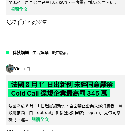
至0.24，每百公里只需12.8 kWh，一度電行到7.8公里。6...
閱讀全文
7
1
分享
↗
科技娛樂
生活娛樂
城中熱話
Vin
1 日
法國 8 月 11 日出新例 未經同意嚴禁
Cold Call 違規企業最高罰 345 萬
法國將於 8 月 11 日起實施新例，全面禁止企業未經消費者同意
致電推銷，由「opt-out」拒接登記制轉為「opt-in」先徵同意
閱讀全文
機制。違...