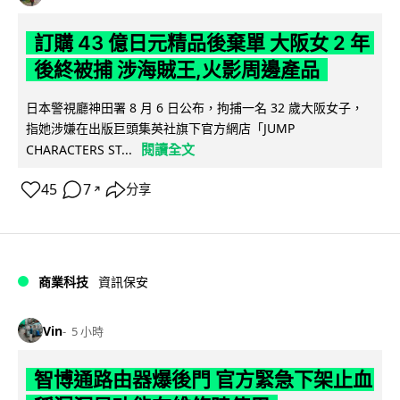
訂購 43 億日元精品後棄單 大阪女 2 年
後終被捕 涉海賊王,火影周邊產品
日本警視廳神田署 8 月 6 日公布，拘捕一名 32 歲大阪女子，
指她涉嫌在出版巨頭集英社旗下官方網店「JUMP
閱讀全文
CHARACTERS ST...
45
7
分享
↗
商業科技
資訊保安
Vin
5 小時
智博通路由器爆後門 官方緊急下架止血