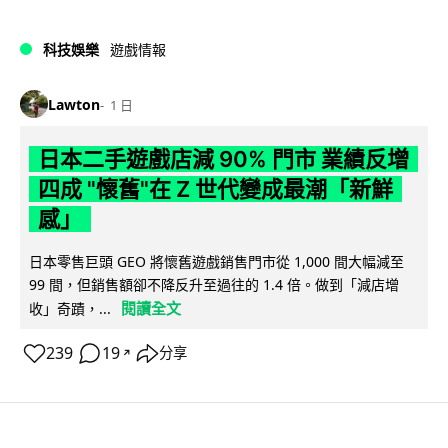
科技娛樂
遊戲情報
Lawton
1 日
日本二手遊戲店減 90% 門市 業績反增
四成 "懷舊"在 Z 世代變成最潮「新鮮
感」
日本零售巨頭 GEO 將懷舊遊戲銷售門市從 1,000 間大幅減至
99 間，但銷售額卻不降反升至過往的 1.4 倍。做到「減店增
閱讀全文
收」奇蹟，...
239
19
分享
↗