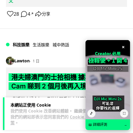
文
28
4
分享
↗
科技娛樂
生活娛樂
城中熱話
×
Lawton
1 日
港夫婦澳門的士拾相機 據為己有被的士
Cam 睇到 2 個月後再入境被捕
一對香港夫婦今年 5 月遊澳門乘的士拾獲他人遺留相機及電
本網站正使用 Cookie
池，拾遺不報並帶返香港自用。兩人本月 2 日經港珠澳大橋再
我們使用 Cookie 改善網站體驗。 繼續使用
閱讀全文
次入境澳門時，被治安警察局...
🎵
⛶
我們的網站即表示您同意我們的
Cookie 政
策
。
📖 詳細評測
534
75
分享
→
↗