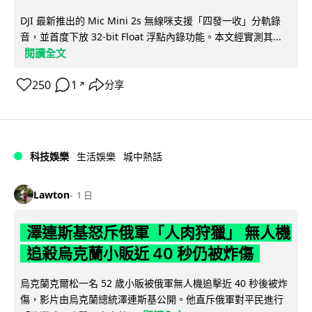
DJI 最新推出的 Mic Mini 2s 無線咪支援「四發一收」分軌錄
音，並首度下放 32-bit Float 浮點內錄功能。本文經實測其...
閱讀全文
250
1
分享
↗
科技娛樂
生活娛樂
城中熱話
Lawton
1 日
澤連斯基怒斥俄軍「人肉狩獵」 無人機
追殺烏克蘭小販近 40 秒仍被炸傷
烏克蘭克爾松一名 52 歲小販被俄軍無人機追擊近 40 秒後被炸
傷，影片由烏克蘭總統澤連斯基公開。他直斥俄軍對平民進行