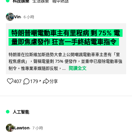
科技娛樂
生活娛樂
城中熱話
Vin
6 小時
特朗普嘲電動車主有里程病 剩 75% 電
量即焦慮發作 狂言一手終結電車指令
特朗普在拉斯維加斯造勢大會上公開嘲諷電動車車主患有「里
程焦慮病」，聲稱電量剩 75% 便發作，並重申已廢除電動車強
閱讀全文
制令。惟專業車媒隨即反駁，...
407
179
分享
↗
人工智能
Lawton
7 小時