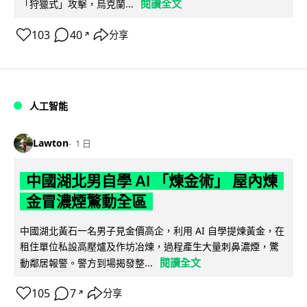
閱讀全文
「狩獵式」攻擊，烏克蘭...
103
40
分享
↗
人工智能
Lawton
1 日
中國湖北男自學 AI 「煉金術」 屋內煉
金冒濃煙驚動全區
中國湖北黃石一名男子見金價高企，利用 AI 自學提煉黃金，在
租住單位私設高壓爐及作坊冶煉，過程產生大量刺鼻濃煙，驚
閱讀全文
動鄰居報警。警方到場揭發整...
105
7
分享
↗