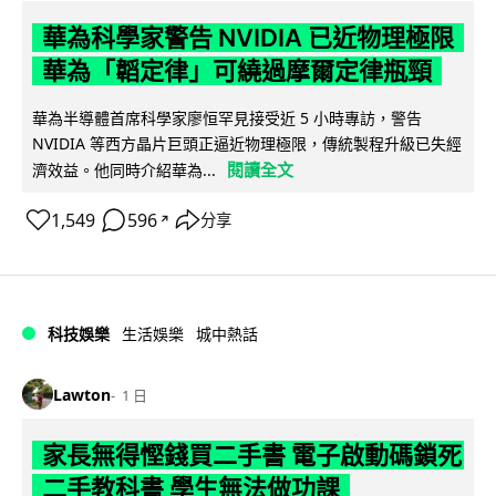
華為科學家警告 NVIDIA 已近物理極限
華為「韜定律」可繞過摩爾定律瓶頸
華為半導體首席科學家廖恒罕見接受近 5 小時專訪，警告
NVIDIA 等西方晶片巨頭正逼近物理極限，傳統製程升級已失經
閱讀全文
濟效益。他同時介紹華為...
1,549
596
分享
↗
科技娛樂
生活娛樂
城中熱話
Lawton
1 日
家長無得慳錢買二手書 電子啟動碼鎖死
二手教科書 學生無法做功課