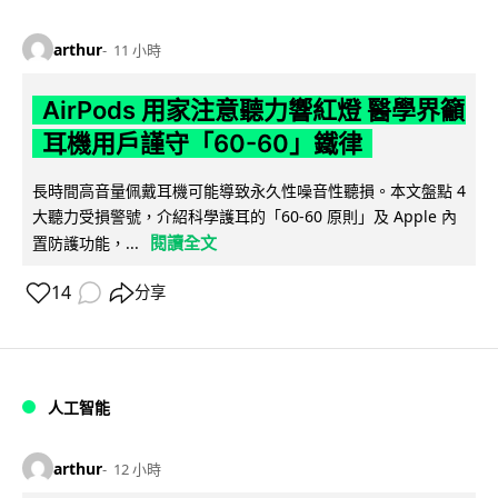
arthur
11 小時
AirPods 用家注意聽力響紅燈 醫學界籲
耳機用戶謹守「60-60」鐵律
長時間高音量佩戴耳機可能導致永久性噪音性聽損。本文盤點 4
大聽力受損警號，介紹科學護耳的「60-60 原則」及 Apple 內
閱讀全文
置防護功能，...
14
分享
人工智能
arthur
12 小時