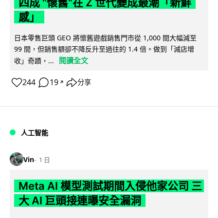
四成 "懷舊"在 Z 世代變成最潮「新鮮
感」
日本零售巨頭 GEO 將懷舊遊戲銷售門市從 1,000 間大幅減至
99 間，但銷售額卻不降反升至過往的 1.4 倍。做到「減店增
閱讀全文
收」奇蹟，...
244
19
分享
↗
人工智能
Vin
1 日
Meta AI 模型測試期間入侵他家公司 三
大 AI 巨頭接連曝安全漏洞