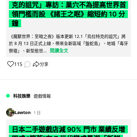
克的詛咒」專訪：巢穴不為提高世界首
領門檻而設 《諸王之眠》縮短約 10 分
鐘
《魔獸世界：至暗之夜》版本更新 12.1「烏拉特克的詛咒」將
於 8 月 13 日正式上線，帶來全新區域「盤蛇島」、地城「毒牙
閱讀全文
祭壇」、新型態世...
115
分享
科技娛樂
遊戲情報
Lawton
1 日
日本二手遊戲店減 90% 門市 業績反增