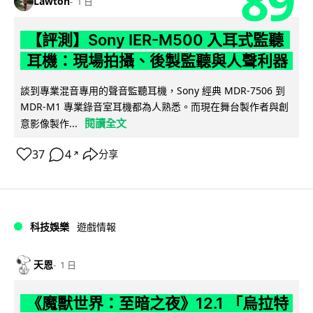
89
Lawton
1 日
【評測】Sony IER-M500 入耳式監聽
耳機：現場拍攝、後製監聽與人聲利器
談到專業混音專用的聲音監聽耳機，Sony 經典 MDR-7506 到
MDR-M1 專業錄音室耳機都為人熟悉。而現在舞台製作者與創
閱讀全文
意影像製作...
37
4
分享
↗
科技娛樂
遊戲情報
天恩
1 日
《魔獸世界：至暗之夜》12.1 「烏拉特