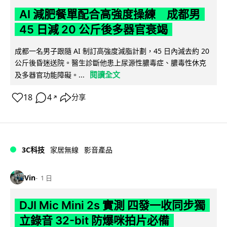
AI 減肥餐單配合高強度操練 成都男
45 日減 20 公斤後多器官衰竭
成都一名男子跟隨 AI 制訂高強度減脂計劃，45 日內減去約 20
公斤後昏迷送院。醫生診斷他患上尿源性膿毒症、膿毒性休克
閱讀全文
及多器官功能障礙。...
18
4
分享
↗
3C科技
家居無線
影音產品
Vin
1 日
DJI Mic Mini 2s 實測 四發一收同步獨
立錄音 32-bit 防爆咪拍片必備