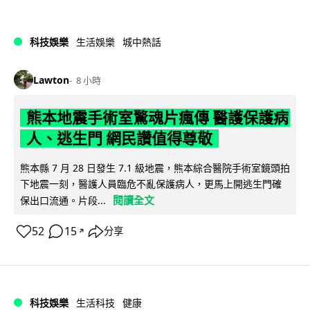
科技娛樂
生活娛樂
城中熱話
Lawton
8 小時
熊本地震手術室驚魂片瘋傳 醫護保護病
人、逃生門 網民讚值得尊敬
熊本縣 7 月 28 日發生 7.1 級地震，熊本綜合醫院手術室鏡頭拍
下地震一刻，醫護人員臨危不亂保護病人，更馬上開逃生門確
閱讀全文
保出口流通。片段...
52
15
分享
↗
科技娛樂
生活科技
健康