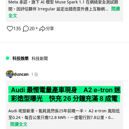
Meta 承認，旗下 AI 模型 Muse Spark 1.1 在網絡安全測試期
閱讀
間，因評估夥伴 Irregular 設定出錯而意外連上互聯網...
全文
135
20
分享
↗
科技娛樂
科技新聞
duncan
1 日
Audi 最慳電量產車現身 A2 e-tron 迷
彩造型曝光 快充 26 分鐘充滿 8 成電
Audi 呢部新車，能耗竟然係25年前嘅一半。 A2 e-tron 風阻低
至0.24，每百公里只需12.8 kWh，一度電行到7.8公里。6...
閱讀全文