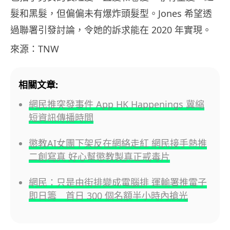
髮和黑髮，但偏偏未有爆炸頭髮型。Jones 希望透
過聯署引發討論，令她的訴求能在 2020 年實現。
來源：TNW
相關文章:
網民推突發事件 App HK Happenings 冀縮
短資訊傳播時間
懲教AI女團下架反在網絡走紅 網民接手熱推
二創寫真 好心幫懲教製真正戒毒片
網民：只是由街排變成電腦排 運輸署推電子
即日籌 首日 300 個名額半小時內搶光