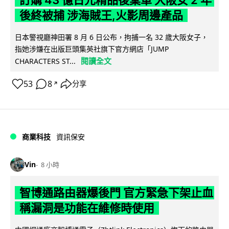
後終被捕 涉海賊王,火影周邊產品
日本警視廳神田署 8 月 6 日公布，拘捕一名 32 歲大阪女子，
指她涉嫌在出版巨頭集英社旗下官方網店「JUMP
閱讀全文
CHARACTERS ST...
53
8
分享
↗
商業科技
資訊保安
Vin
8 小時
智博通路由器爆後門 官方緊急下架止血
稱漏洞是功能在維修時使用