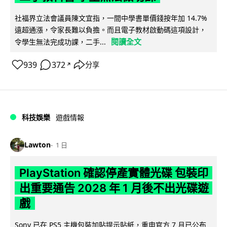
社福界立法會議員陳文宜指，一間中學書單價錢按年加 14.7%
遠超通漲，令家長難以負擔。而且電子教材啟動碼這項設計，
閱讀全文
令學生無法完成功課，二手...
939
372
分享
↗
科技娛樂
遊戲情報
Lawton
1 日
PlayStation 確認停產實體光碟 包裝印
出重要通告 2028 年 1 月後不出光碟遊
戲
Sony 已在 PS5 主機包裝加貼提示貼紙，重申官方 7 月已公布