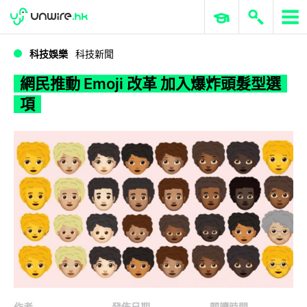
WWDC 2026
GenAI 與雲端科技專區
ERP 與商業 AI
網民推動 Emoji 改革 加入爆炸頭髮型選項
科技娛樂
科技新聞
網民推動 Emoji 改革 加入爆炸頭髮型選
項
作者
發佈日期
閱讀時間