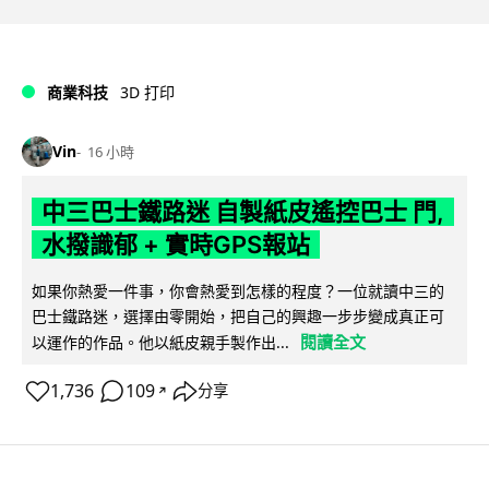
商業科技
3D 打印
Vin
16 小時
中三巴士鐵路迷 自製紙皮遙控巴士 門,
水撥識郁 + 實時GPS報站
如果你熱愛一件事，你會熱愛到怎樣的程度？一位就讀中三的
巴士鐵路迷，選擇由零開始，把自己的興趣一步步變成真正可
閱讀全文
以運作的作品。他以紙皮親手製作出...
1,736
109
分享
↗