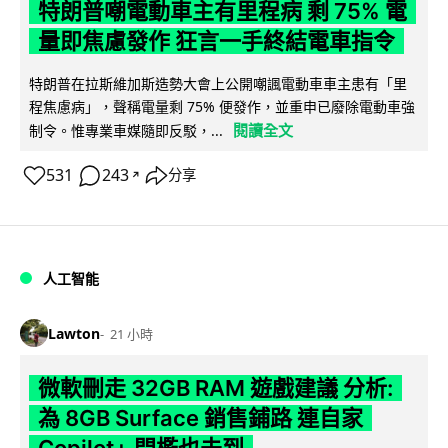
特朗普嘲電動車主有里程病 剩 75% 電
量即焦慮發作 狂言一手終結電車指令
特朗普在拉斯維加斯造勢大會上公開嘲諷電動車車主患有「里
程焦慮病」，聲稱電量剩 75% 便發作，並重申已廢除電動車強
閱讀全文
制令。惟專業車媒隨即反駁，...
531
243
分享
↗
人工智能
Lawton
21 小時
微軟刪走 32GB RAM 遊戲建議 分析:
為 8GB Surface 銷售鋪路 連自家