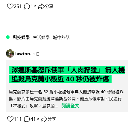
251
1
分享
↗
科技娛樂
生活娛樂
城中熱話
Lawton
1 日
澤連斯基怒斥俄軍「人肉狩獵」 無人機
追殺烏克蘭小販近 40 秒仍被炸傷
烏克蘭克爾松一名 52 歲小販被俄軍無人機追擊近 40 秒後被炸
傷，影片由烏克蘭總統澤連斯基公開。他直斥俄軍對平民進行
閱讀全文
「狩獵式」攻擊，烏克蘭...
111
41
分享
↗