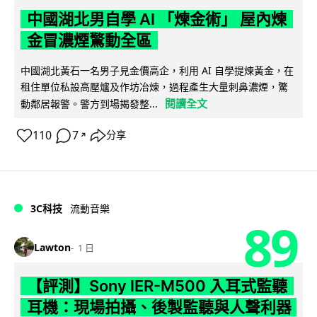
中國湖北男自學 AI 「煉金術」 屋內煉
金冒濃煙驚動全區
中國湖北黃石一名男子見金價高企，利用 AI 自學提煉黃金，在
租住單位私設高壓爐及作坊冶煉，過程產生大量刺鼻濃煙，驚
閱讀全文
動鄰居報警。警方到場揭發整...
110
7
分享
↗
3C科技
流動音樂
89
Lawton
1 日
【評測】Sony IER-M500 入耳式監聽
耳機：現場拍攝、後製監聽與人聲利器