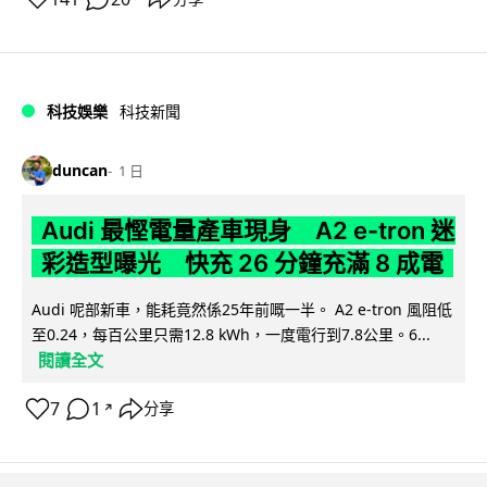
科技娛樂
科技新聞
duncan
1 日
Audi 最慳電量產車現身 A2 e-tron 迷
彩造型曝光 快充 26 分鐘充滿 8 成電
Audi 呢部新車，能耗竟然係25年前嘅一半。 A2 e-tron 風阻低
至0.24，每百公里只需12.8 kWh，一度電行到7.8公里。6...
閱讀全文
7
1
分享
↗