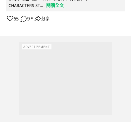
閱讀全文
CHARACTERS ST...
65
9
分享
↗
ADVERTISEMENT