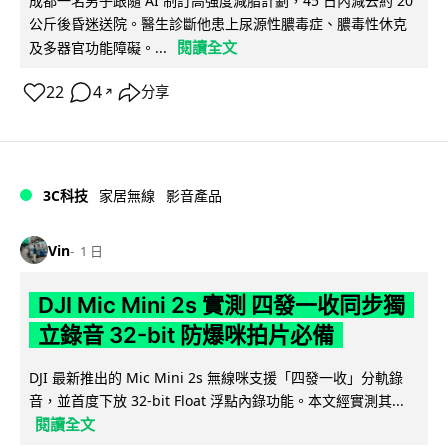
成都一名男子跟隨 AI 制訂高強度減脂計劃，45 日內減去約 20
公斤後昏迷送院。醫生診斷他患上尿源性膿毒症、膿毒性休克
閱讀全文
及多器官功能障礙。...
22
4
分享
↗
3C科技
家居無線
影音產品
Vin
1 日
DJI Mic Mini 2s 實測 四發一收同步獨
立錄音 32-bit 防爆咪拍片必備
DJI 最新推出的 Mic Mini 2s 無線咪支援「四發一收」分軌錄
音，並首度下放 32-bit Float 浮點內錄功能。本文經實測其...
閱讀全文