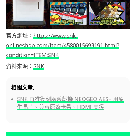
官方網址：
https://www.snk-
onlineshop.com/item/4580015693191.html?
condition=ITEM:SNK
資料來源：
SNK
相關文章:
SNK 再推復刻版遊戲機 NEOGEO AES+ 用原
生晶片、兼容原廠卡帶、HDMI 支援