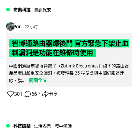
商業科技
資訊保安
Vin
22 小時
智博通路由器爆後門 官方緊急下架止血
稱漏洞是功能在維修時使用
中國網通廠商智博通電子（Zbtlink Electronics）旗下的路由器
產品爆出嚴重安全漏洞，被發現每 35 秒便會與中國伺服器連
閱讀全文
線，旗...
301
66
分享
↗
科技娛樂
生活娛樂
城中熱話