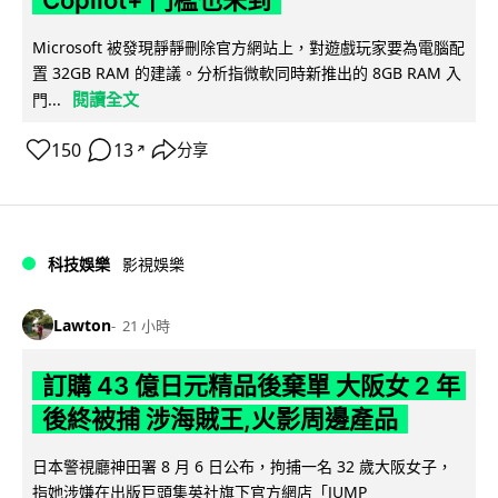
Copilot+ 門檻也未到
Microsoft 被發現靜靜刪除官方網站上，對遊戲玩家要為電腦配
置 32GB RAM 的建議。分析指微軟同時新推出的 8GB RAM 入
閱讀全文
門...
150
13
分享
↗
科技娛樂
影視娛樂
Lawton
21 小時
訂購 43 億日元精品後棄單 大阪女 2 年
後終被捕 涉海賊王,火影周邊產品
日本警視廳神田署 8 月 6 日公布，拘捕一名 32 歲大阪女子，
指她涉嫌在出版巨頭集英社旗下官方網店「JUMP