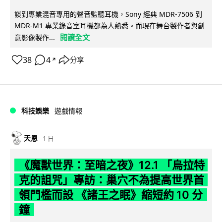
談到專業混音專用的聲音監聽耳機，Sony 經典 MDR-7506 到
MDR-M1 專業錄音室耳機都為人熟悉。而現在舞台製作者與創
閱讀全文
意影像製作...
38
4
分享
↗
科技娛樂
遊戲情報
天恩
1 日
《魔獸世界：至暗之夜》12.1 「烏拉特
克的詛咒」專訪：巢穴不為提高世界首
領門檻而設 《諸王之眠》縮短約 10 分
鐘