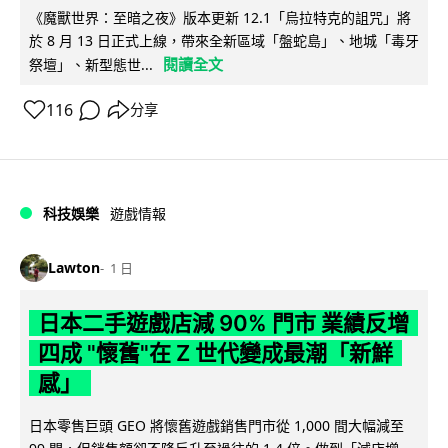
《魔獸世界：至暗之夜》版本更新 12.1「烏拉特克的詛咒」將
於 8 月 13 日正式上線，帶來全新區域「盤蛇島」、地城「毒牙
閱讀全文
祭壇」、新型態世...
116
分享
科技娛樂
遊戲情報
Lawton
1 日
日本二手遊戲店減 90% 門市 業績反增
四成 "懷舊"在 Z 世代變成最潮「新鮮
感」
日本零售巨頭 GEO 將懷舊遊戲銷售門市從 1,000 間大幅減至