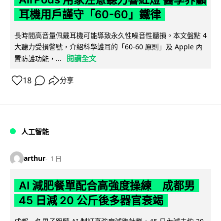
耳機用戶謹守「60-60」鐵律
長時間高音量佩戴耳機可能導致永久性噪音性聽損。本文盤點 4
大聽力受損警號，介紹科學護耳的「60-60 原則」及 Apple 內
閱讀全文
置防護功能，...
18
分享
人工智能
arthur
1 日
AI 減肥餐單配合高強度操練 成都男
45 日減 20 公斤後多器官衰竭