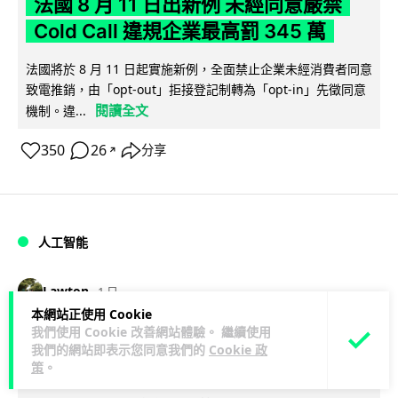
法國 8 月 11 日出新例 未經同意嚴禁
Cold Call 違規企業最高罰 345 萬
法國將於 8 月 11 日起實施新例，全面禁止企業未經消費者同意
致電推銷，由「opt-out」拒接登記制轉為「opt-in」先徵同意
閱讀全文
機制。違...
350
26
分享
↗
人工智能
Lawton
1 日
本網站正使用 Cookie
我們使用 Cookie 改善網站體驗。 繼續使用
華為科學家警告 NVIDIA 已近物理極限
我們的網站即表示您同意我們的
Cookie 政
華為「韜定律」可繞過摩爾定律瓶頸
策
。