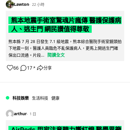
Lawton
22 小時
熊本地震手術室驚魂片瘋傳 醫護保護病
人、逃生門 網民讚值得尊敬
熊本縣 7 月 28 日發生 7.1 級地震，熊本綜合醫院手術室鏡頭拍
下地震一刻，醫護人員臨危不亂保護病人，更馬上開逃生門確
閱讀全文
保出口流通。片段...
66
17
分享
↗
科技娛樂
生活科技
健康
arthur
1 日
AirPods 用家注意聽力響紅燈 醫學界籲