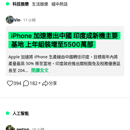
科技娛樂
生活娛樂
城中熱話
Vin
17 小時
iPhone 加速撤出中國 印度成新機主要
基地 上年組裝增至5500萬部
Apple 加速將 iPhone 生產線由中國轉往印度，目標兩年內將
產量最高 50% 移至當地。印度政府推出關稅豁免及稅務優惠延
閱讀全文
長至 204...
394
182
分享
↗
人工智能
Lawton
18 小時