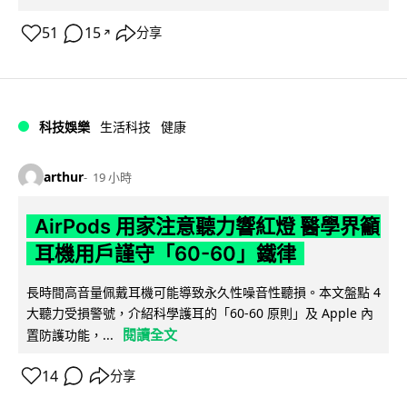
51
15
分享
↗
科技娛樂
生活科技
健康
arthur
19 小時
AirPods 用家注意聽力響紅燈 醫學界籲
耳機用戶謹守「60-60」鐵律
長時間高音量佩戴耳機可能導致永久性噪音性聽損。本文盤點 4
大聽力受損警號，介紹科學護耳的「60-60 原則」及 Apple 內
閱讀全文
置防護功能，...
14
分享