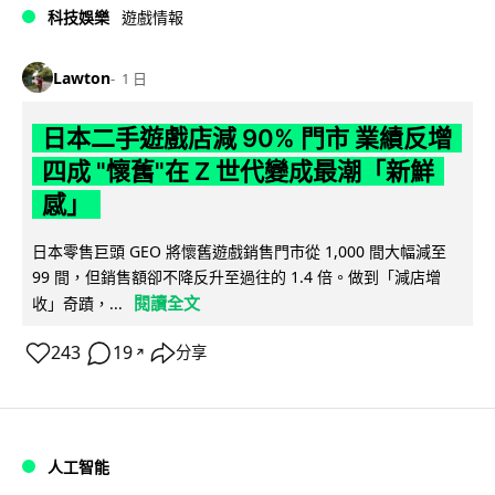
科技娛樂
遊戲情報
Lawton
1 日
日本二手遊戲店減 90% 門市 業績反增
四成 "懷舊"在 Z 世代變成最潮「新鮮
感」
日本零售巨頭 GEO 將懷舊遊戲銷售門市從 1,000 間大幅減至
99 間，但銷售額卻不降反升至過往的 1.4 倍。做到「減店增
閱讀全文
收」奇蹟，...
243
19
分享
↗
人工智能