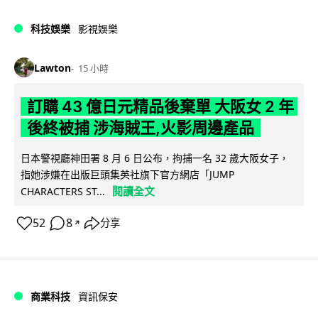
科技娛樂
影視娛樂
Lawton
15 小時
訂購 43 億日元精品後棄單 大阪女 2 年
後終被捕 涉海賊王,火影周邊產品
日本警視廳神田署 8 月 6 日公布，拘捕一名 32 歲大阪女子，
指她涉嫌在出版巨頭集英社旗下官方網店「JUMP
閱讀全文
CHARACTERS ST...
52
8
分享
↗
商業科技
資訊保安