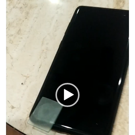
訊
播
放
器