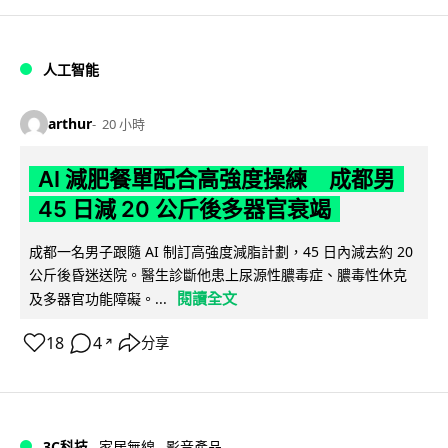
人工智能
arthur
20 小時
AI 減肥餐單配合高強度操練 成都男
45 日減 20 公斤後多器官衰竭
成都一名男子跟隨 AI 制訂高強度減脂計劃，45 日內減去約 20
公斤後昏迷送院。醫生診斷他患上尿源性膿毒症、膿毒性休克
閱讀全文
及多器官功能障礙。...
18
4
分享
↗
3C科技
家居無線
影音產品