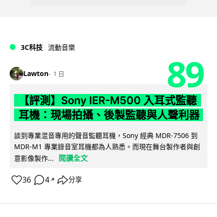
3C科技
流動音樂
89
Lawton
1 日
【評測】Sony IER-M500 入耳式監聽
耳機：現場拍攝、後製監聽與人聲利器
談到專業混音專用的聲音監聽耳機，Sony 經典 MDR-7506 到
MDR-M1 專業錄音室耳機都為人熟悉。而現在舞台製作者與創
閱讀全文
意影像製作...
36
4
分享
↗