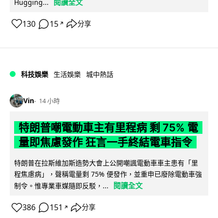
閱讀全文
Hugging...
130
15
分享
↗
科技娛樂
生活娛樂
城中熱話
Vin
14 小時
特朗普嘲電動車主有里程病 剩 75% 電
量即焦慮發作 狂言一手終結電車指令
特朗普在拉斯維加斯造勢大會上公開嘲諷電動車車主患有「里
程焦慮病」，聲稱電量剩 75% 便發作，並重申已廢除電動車強
閱讀全文
制令。惟專業車媒隨即反駁，...
386
151
分享
↗