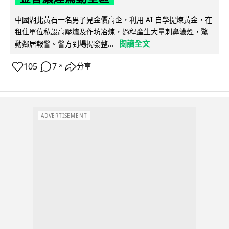
中國湖北黃石一名男子見金價高企，利用 AI 自學提煉黃金，在
租住單位私設高壓爐及作坊冶煉，過程產生大量刺鼻濃煙，驚
閱讀全文
動鄰居報警。警方到場揭發整...
105
7
分享
↗
ADVERTISEMENT