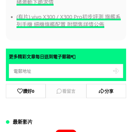
緒激動下跪求情
(有片) vivo X300 / X300 Pro初步評測 旗艦系
列手機 細機旗艦配置 附開售詳情公佈
📮
更多精彩文章每日送到電子郵箱
讚好
0
看留言
分享
最新影片