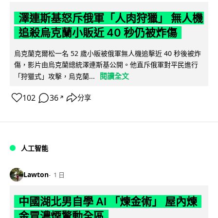
澤連斯基怒斥俄軍「人肉狩獵」 無人機
追殺烏克蘭小販近 40 秒仍被炸傷
烏克蘭克爾松一名 52 歲小販被俄軍無人機追擊近 40 秒後被炸
傷，影片由烏克蘭總統澤連斯基公開。他直斥俄軍對平民進行
閱讀全文
「狩獵式」攻擊，烏克蘭...
102
36
分享
↗
人工智能
Lawton
1 日
中國湖北男自學 AI 「煉金術」 屋內煉
金冒濃煙驚動全區