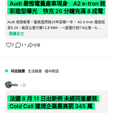
Audi 最慳電量產車現身 A2 e-tron 迷
彩造型曝光 快充 26 分鐘充滿 8 成電
Audi 呢部新車，能耗竟然係25年前嘅一半。 A2 e-tron 風阻低
至0.24，每百公里只需12.8 kWh，一度電行到7.8公里。6...
閱讀全文
7
1
分享
↗
科技娛樂
生活娛樂
城中熱話
Vin
1 日
法國 8 月 11 日出新例 未經同意嚴禁
Cold Call 違規企業最高罰 345 萬