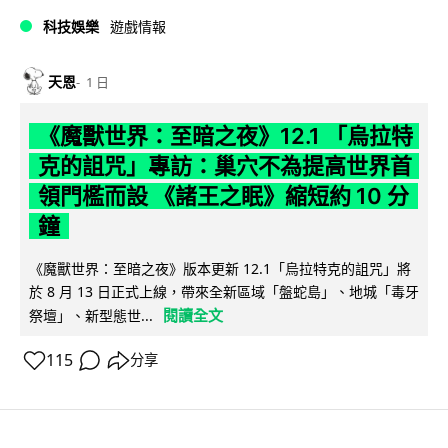
科技娛樂
遊戲情報
天恩
1 日
《魔獸世界：至暗之夜》12.1 「烏拉特
克的詛咒」專訪：巢穴不為提高世界首
領門檻而設 《諸王之眠》縮短約 10 分
鐘
《魔獸世界：至暗之夜》版本更新 12.1「烏拉特克的詛咒」將
於 8 月 13 日正式上線，帶來全新區域「盤蛇島」、地城「毒牙
閱讀全文
祭壇」、新型態世...
115
分享