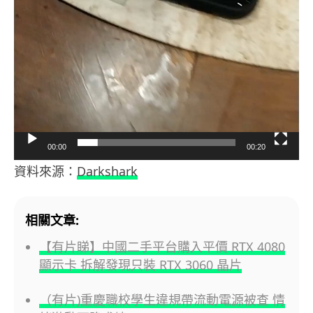
00:00
00:20
資料來源：
Darkshark
相關文章:
【有片睇】中國二手平台購入平價 RTX 4080
顯示卡 拆解發現只裝 RTX 3060 晶片
（有片)重慶職校學生違規帶流動電源被查 情