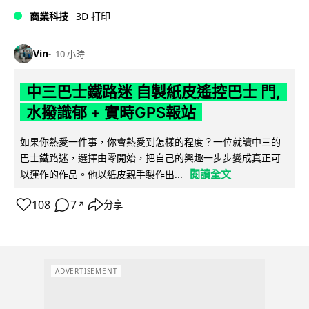
商業科技
3D 打印
Vin
10 小時
中三巴士鐵路迷 自製紙皮遙控巴士 門,
水撥識郁 + 實時GPS報站
如果你熱愛一件事，你會熱愛到怎樣的程度？一位就讀中三的
巴士鐵路迷，選擇由零開始，把自己的興趣一步步變成真正可
閱讀全文
以運作的作品。他以紙皮親手製作出...
108
7
分享
↗
ADVERTISEMENT