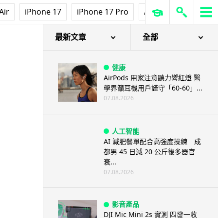
Air
iPhone 17
iPhone 17 Pro
AirPods Pro 3
Ap
最新文章
全部
健康
AirPods 用家注意聽力響紅燈 醫
學界籲耳機用戶謹守「60-60」...
07.08.2026
人工智能
AI 減肥餐單配合高強度操練 成
都男 45 日減 20 公斤後多器官
衰...
07.08.2026
影音產品
DJI Mic Mini 2s 實測 四發一收