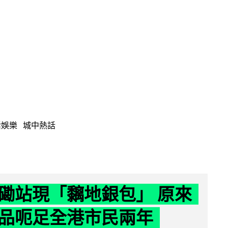
活娛樂
城中熱話
磡站現「黐地銀包」 原來
品呃足全港市民兩年