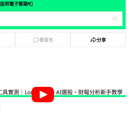
📮
送到電子郵箱
看留言
分享