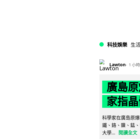
科技娛樂
生
Lawton
1 小時
廣島原
家指晶
科學家在廣島原爆
鐵、鉻、鎳、錳、
大學...
閱讀全文