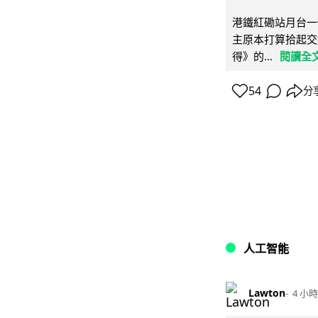
港鐵紅磡站月台一
主原本打算拾起交
得》的...
閱讀全
54
分
人工智能
Lawton
4 小時