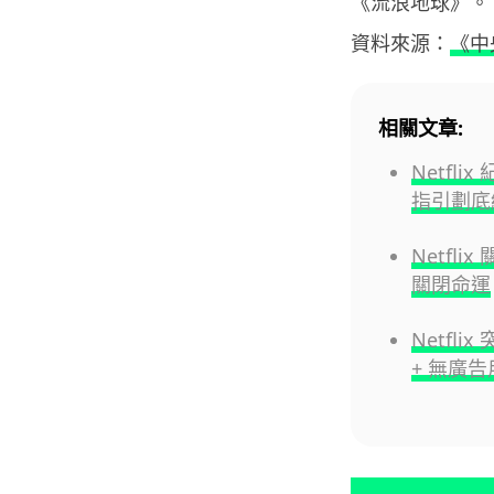
《流浪地球》。
資料來源：
《中
相關文章:
Netfl
指引劃底
Netf
關閉命運
Netfl
+ 無廣告