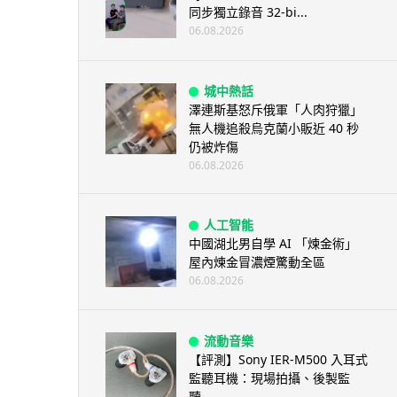
同步獨立錄音 32-bi...
06.08.2026
城中熱話
澤連斯基怒斥俄軍「人肉狩獵」
無人機追殺烏克蘭小販近 40 秒
仍被炸傷
06.08.2026
人工智能
中國湖北男自學 AI 「煉金術」
屋內煉金冒濃煙驚動全區
06.08.2026
流動音樂
【評測】Sony IER-M500 入耳式
監聽耳機：現場拍攝、後製監
聽...