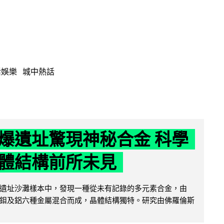
活娛樂
城中熱話
爆遺址驚現神秘合金 科學
體結構前所未見
遺址沙灘樣本中，發現一種從未有記錄的多元素合金，由
鉬及鋁六種金屬混合而成，晶體結構獨特。研究由佛羅倫斯