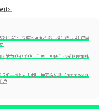
央社》
ix 紀錄片 AI 生成檔案照惹不滿 推生成式 AI 使用
線
lix 關閉魷魚遊戲手遊工作室 即使作品受歡迎難逃
ix 突取消手機投射功能 僅支援舊版 Chromecast
用戶