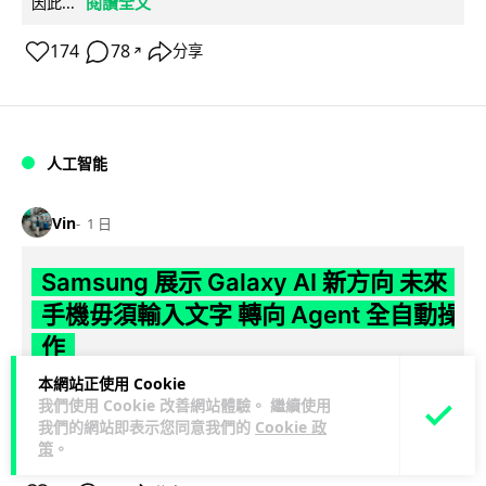
閱讀全文
因此...
174
78
分享
↗
人工智能
Vin
1 日
Samsung 展示 Galaxy AI 新方向 未來
手機毋須輸入文字 轉向 Agent 全自動操
作
本網站正使用 Cookie
Samsung 電子 MX 部門顧客體驗辦公室主管兼副總裁 Jay Kim
我們使用 Cookie 改善網站體驗。 繼續使用
閱讀全
表示，品牌正推動 Galaxy AI 邁向全自動化 Agent...
我們的網站即表示您同意我們的
Cookie 政
文
策
。