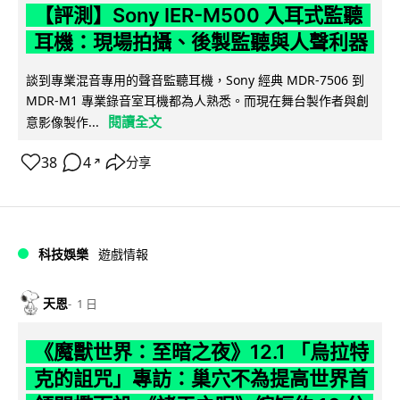
【評測】Sony IER-M500 入耳式監聽
耳機：現場拍攝、後製監聽與人聲利器
談到專業混音專用的聲音監聽耳機，Sony 經典 MDR-7506 到
MDR-M1 專業錄音室耳機都為人熟悉。而現在舞台製作者與創
閱讀全文
意影像製作...
38
4
分享
↗
科技娛樂
遊戲情報
天恩
1 日
《魔獸世界：至暗之夜》12.1 「烏拉特
克的詛咒」專訪：巢穴不為提高世界首