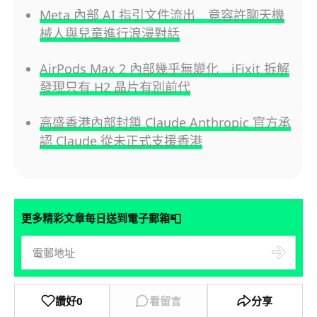
Meta 內部 AI 指引文件流出 竟容許聊天機
械人與兒童進行浪漫對話
AirPods Max 2 內部幾乎無變化 iFixit 拆解
發現只有 H2 晶片有別前代
高盛香港內部封鎖 Claude Anthropic 官方承
認 Claude 從未正式支援香港
📮
更多精彩文章每日送到電子郵箱
讚好
0
看留言
分享