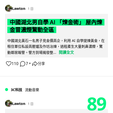
Lawton
1 日
中國湖北男自學 AI 「煉金術」 屋內煉
金冒濃煙驚動全區
中國湖北黃石一名男子見金價高企，利用 AI 自學提煉黃金，在
租住單位私設高壓爐及作坊冶煉，過程產生大量刺鼻濃煙，驚
閱讀全文
動鄰居報警。警方到場揭發整...
110
7
分享
↗
3C科技
流動音樂
89
Lawton
1 日