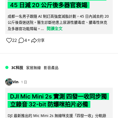
45 日減 20 公斤後多器官衰竭
成都一名男子跟隨 AI 制訂高強度減脂計劃，45 日內減去約 20
公斤後昏迷送院。醫生診斷他患上尿源性膿毒症、膿毒性休克
閱讀全文
及多器官功能障礙。...
22
4
分享
↗
3C科技
家居無線
影音產品
Vin
1 日
DJI Mic Mini 2s 實測 四發一收同步獨
立錄音 32-bit 防爆咪拍片必備
DJI 最新推出的 Mic Mini 2s 無線咪支援「四發一收」分軌錄