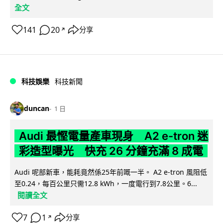
全文
141
20
分享
↗
科技娛樂
科技新聞
duncan
1 日
Audi 最慳電量產車現身 A2 e-tron 迷
彩造型曝光 快充 26 分鐘充滿 8 成電
Audi 呢部新車，能耗竟然係25年前嘅一半。 A2 e-tron 風阻低
至0.24，每百公里只需12.8 kWh，一度電行到7.8公里。6...
閱讀全文
7
1
分享
↗