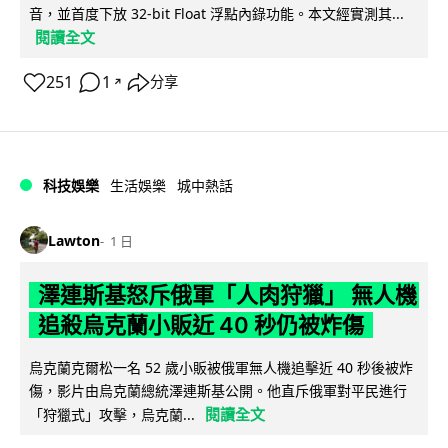
音，並首度下放 32-bit Float 浮點內錄功能。本文經實測其...
閱讀全文
251
1
分享
↗
科技娛樂
生活娛樂
城中熱話
Lawton
1 日
澤連斯基怒斥俄軍「人肉狩獵」 無人機
追殺烏克蘭小販近 40 秒仍被炸傷
烏克蘭克爾松一名 52 歲小販被俄軍無人機追擊近 40 秒後被炸
傷，影片由烏克蘭總統澤連斯基公開。他直斥俄軍對平民進行
閱讀全文
「狩獵式」攻擊，烏克蘭...