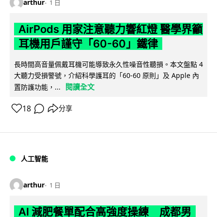
arthur
1 日
AirPods 用家注意聽力響紅燈 醫學界籲
耳機用戶謹守「60-60」鐵律
長時間高音量佩戴耳機可能導致永久性噪音性聽損。本文盤點 4
大聽力受損警號，介紹科學護耳的「60-60 原則」及 Apple 內
閱讀全文
置防護功能，...
18
分享
人工智能
arthur
1 日
AI 減肥餐單配合高強度操練 成都男