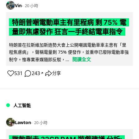
Vin
20 小時
特朗普嘲電動車主有里程病 剩 75% 電
量即焦慮發作 狂言一手終結電車指令
特朗普在拉斯維加斯造勢大會上公開嘲諷電動車車主患有「里
程焦慮病」，聲稱電量剩 75% 便發作，並重申已廢除電動車強
閱讀全文
制令。惟專業車媒隨即反駁，...
531
243
分享
↗
人工智能
Lawton
20 小時