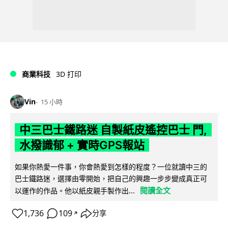
商業科技
3D 打印
Vin
15 小時
中三巴士鐵路迷 自製紙皮遙控巴士 門,
水撥識郁 + 實時GPS報站
如果你熱愛一件事，你會熱愛到怎樣的程度？一位就讀中三的
巴士鐵路迷，選擇由零開始，把自己的興趣一步步變成真正可
閱讀全文
以運作的作品。他以紙皮親手製作出...
1,736
109
分享
↗