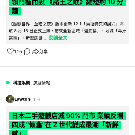
領門檻而設 《諸王之眠》縮短約 10 分
鐘
《魔獸世界：至暗之夜》版本更新 12.1「烏拉特克的詛咒」將
於 8 月 13 日正式上線，帶來全新區域「盤蛇島」、地城「毒牙
閱讀全文
祭壇」、新型態世...
116
分享
科技娛樂
遊戲情報
Lawton
1 日
日本二手遊戲店減 90% 門市 業績反增
四成 "懷舊"在 Z 世代變成最潮「新鮮
感」