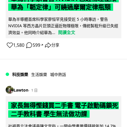
華為「韜定律」可繞過摩爾定律瓶頸
華為半導體首席科學家廖恒罕見接受近 5 小時專訪，警告
NVIDIA 等西方晶片巨頭正逼近物理極限，傳統製程升級已失經
閱讀全文
濟效益。他同時介紹華為...
1,580
599
分享
↗
科技娛樂
生活娛樂
城中熱話
Lawton
1 日
家長無得慳錢買二手書 電子啟動碼鎖死
二手教科書 學生無法做功課
社福界立法會議員陳文宜指，一間中學書單價錢按年加 14.7%