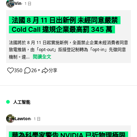
Vin
1 日
法國 8 月 11 日出新例 未經同意嚴禁
Cold Call 違規企業最高罰 345 萬
法國將於 8 月 11 日起實施新例，全面禁止企業未經消費者同意
致電推銷，由「opt-out」拒接登記制轉為「opt-in」先徵同意
閱讀全文
機制。違...
350
26
分享
↗
人工智能
Lawton
1 日
華為科學家警告 NVIDIA 已近物理極限