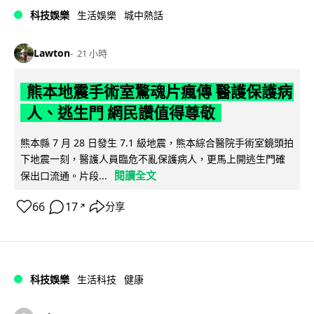
科技娛樂
生活娛樂
城中熱話
Lawton
21 小時
熊本地震手術室驚魂片瘋傳 醫護保護病
人、逃生門 網民讚值得尊敬
熊本縣 7 月 28 日發生 7.1 級地震，熊本綜合醫院手術室鏡頭拍
下地震一刻，醫護人員臨危不亂保護病人，更馬上開逃生門確
閱讀全文
保出口流通。片段...
66
17
分享
↗
科技娛樂
生活科技
健康