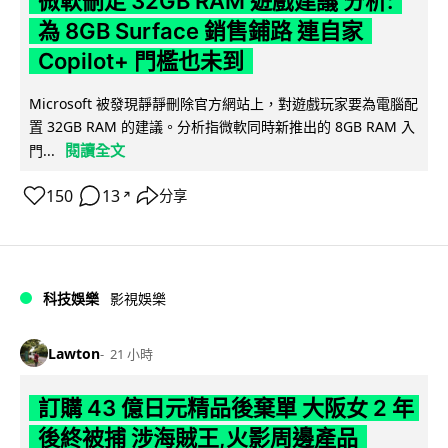
微軟刪走 32GB RAM 遊戲建議 分析:
為 8GB Surface 銷售鋪路 連自家
Copilot+ 門檻也未到
Microsoft 被發現靜靜刪除官方網站上，對遊戲玩家要為電腦配
置 32GB RAM 的建議。分析指微軟同時新推出的 8GB RAM 入
閱讀全文
門...
150
13
分享
↗
科技娛樂
影視娛樂
Lawton
21 小時
訂購 43 億日元精品後棄單 大阪女 2 年
後終被捕 涉海賊王,火影周邊產品