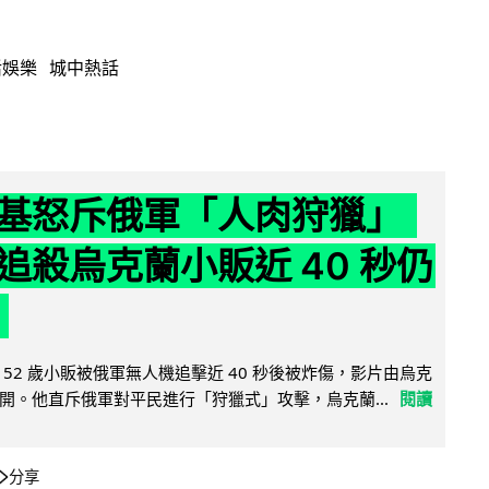
活娛樂
城中熱話
基怒斥俄軍「人肉狩獵」
追殺烏克蘭小販近 40 秒仍
52 歲小販被俄軍無人機追擊近 40 秒後被炸傷，影片由烏克
開。他直斥俄軍對平民進行「狩獵式」攻擊，烏克蘭...
閱讀
分享