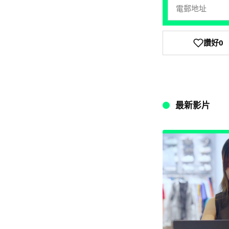
讚好
0
最新影片