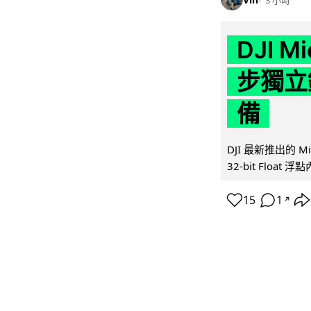
DJI M
步獨立錄
備
DJI 最新推出的 
32-bit Float
15
1
↗