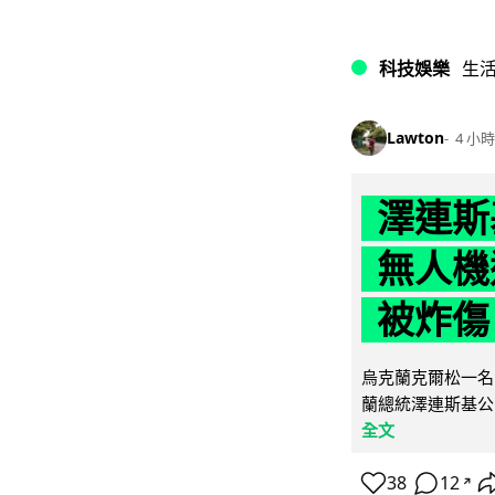
科技娛樂
生
Lawton
4 小時
澤連斯
無人機
被炸傷
烏克蘭克爾松一名 
蘭總統澤連斯基公
全文
38
12
↗