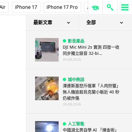
Air
iPhone 17
iPhone 17 Pro
AirPods Pro 3
Ap
最新文章
全部
影音產品
DJI Mic Mini 2s 實測 四發一收
同步獨立錄音 32-bi...
06.08.2026
城中熱話
澤連斯基怒斥俄軍「人肉狩獵」
無人機追殺烏克蘭小販近 40 秒
仍被炸傷
06.08.2026
人工智能
中國湖北男自學 AI 「煉金術」