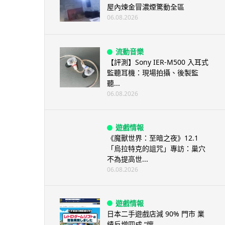
屋內煉金冒濃煙驚動全區
06.08.2026
流動音樂
【評測】Sony IER-M500 入耳式
監聽耳機：現場拍攝、後製監
聽...
06.08.2026
遊戲情報
《魔獸世界：至暗之夜》12.1
「烏拉特克的詛咒」專訪：巢穴
不為提高世...
06.08.2026
遊戲情報
日本二手遊戲店減 90% 門市 業
績反增四成 “懷...