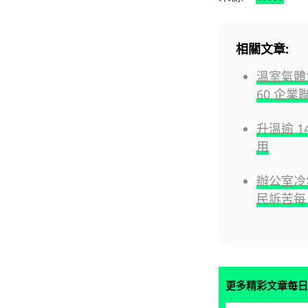
相關文章:
溫室氣體協
60 企業
升溫逾 
用
辦公室冷
民訴苦每
更多精彩文章每日