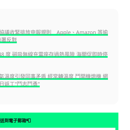
議收緊排放申報規則 Apple、Amazon 等逾
聯署反對
148 度 磁吸無線充電座存過熱風險 海關促即時停
氣溫度引發同事矛盾 經常轉溫度 鬥開機熄機 網
日返工"鬥志鬥勇"
📮
送到電子郵箱