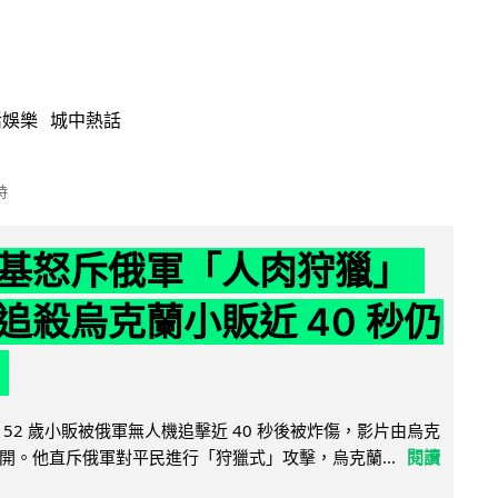
活娛樂
城中熱話
時
基怒斥俄軍「人肉狩獵」
追殺烏克蘭小販近 40 秒仍
52 歲小販被俄軍無人機追擊近 40 秒後被炸傷，影片由烏克
開。他直斥俄軍對平民進行「狩獵式」攻擊，烏克蘭...
閱讀