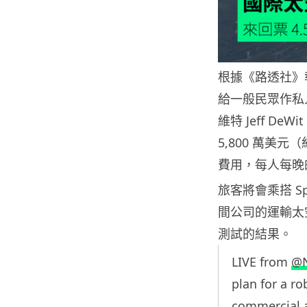
根據《路透社》
給一般民眾作私人
維特 Jeff 
5,800 萬美
費用，每人每晚的
旅客將會乘搭 Sp
間公司的運輸太空
測試的結果。
LIVE from
@
plan for a r
commercial a