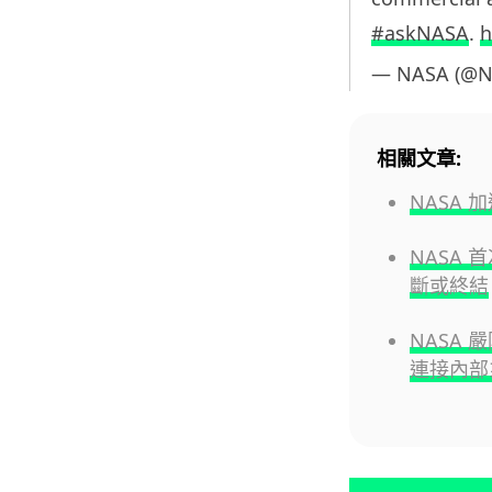
#askNASA
.
h
— NASA (@
相關文章:
NASA 
NASA 首
斷或終結
NASA
連接內部