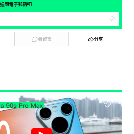
📮
送到電子郵箱
看留言
分享