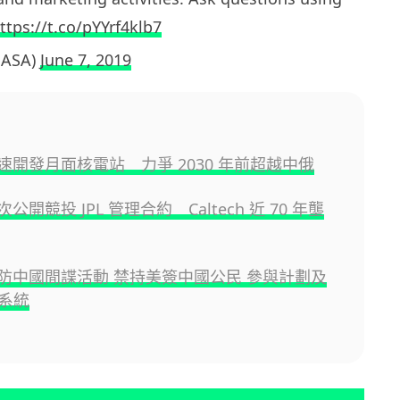
ttps://t.co/pYYrf4klb7
NASA)
June 7, 2019
加速開發月面核電站 力爭 2030 年前超越中俄
次公開競投 JPL 管理合約 Caltech 近 70 年壟
 嚴防中國間諜活動 禁持美簽中國公民 參與計劃及
系統