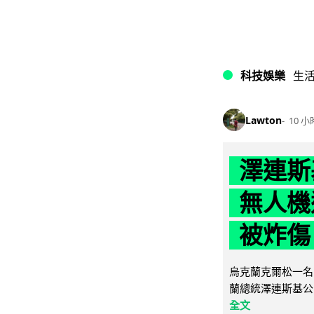
科技娛樂
生
Lawton
10 小
澤連斯
無人機
被炸傷
烏克蘭克爾松一名 
蘭總統澤連斯基公
全文