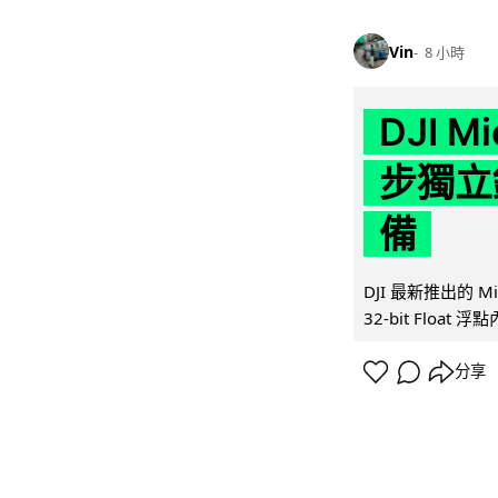
Vin
8 小時
DJI M
步獨立錄
備
DJI 最新推出的 
32-bit Float
分享