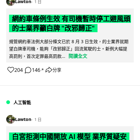
Lawton
1 日
網約車條例生效 有司機暫時停工避風頭
的士業界籲白牌 "改邪歸正"
規管網約車法例大部分條文已於 8 月 3 日生效，的士業界就期
望白牌車司機，能夠「改邪歸正」回流駕駛的士。新例大幅提
閱讀全文
高罰則，首次定罪最高罰款...
204
146
分享
↗
人工智能
Lawton
1 日
白宮拒測中國開放 AI 模型 業界質疑安