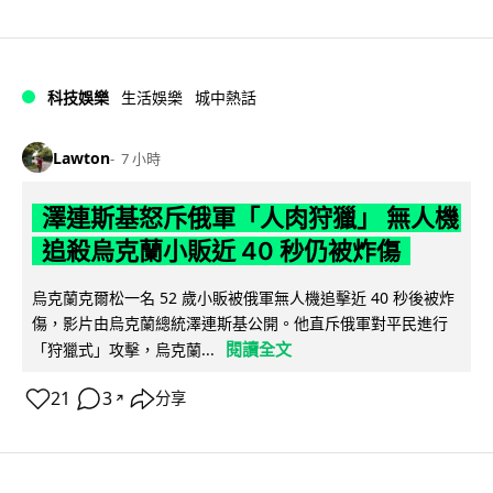
科技娛樂
生活娛樂
城中熱話
Lawton
7 小時
澤連斯基怒斥俄軍「人肉狩獵」 無人機
追殺烏克蘭小販近 40 秒仍被炸傷
烏克蘭克爾松一名 52 歲小販被俄軍無人機追擊近 40 秒後被炸
傷，影片由烏克蘭總統澤連斯基公開。他直斥俄軍對平民進行
閱讀全文
「狩獵式」攻擊，烏克蘭...
21
3
分享
↗