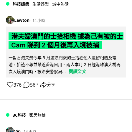
科技娛樂
生活娛樂
城中熱話
Lawton
14 小時
港夫婦澳門的士拾相機 據為己有被的士
Cam 睇到 2 個月後再入境被捕
一對香港夫婦今年 5 月遊澳門乘的士拾獲他人遺留相機及電
池，拾遺不報並帶返香港自用。兩人本月 2 日經港珠澳大橋再
閱讀全文
次入境澳門時，被治安警察局...
376
56
分享
↗
3C科技
家居無線
Vin
14 小時