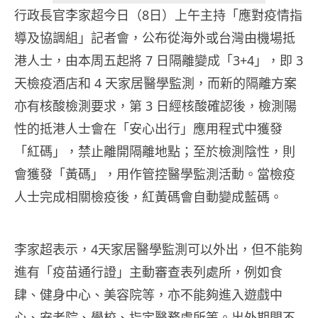
行政長官李家超今日（8日）上午主持「應對疫情指
導及協調組」記者會，公布從海外或台灣由機場抵
港人士，由本周五起將 7 日隔離變成「3+4」，即 3
天檢疫酒店和 4 天家居醫學監測，而新的隔離方案
亦有核酸檢測要求，第 3 日經核酸確認後，檢測陽
性的抵港人士會在「安心出行」應用程式中獲發
「紅碼」，禁止離開隔離地點；至於檢測陰性，則
會獲發「黃碼」，用作管控醫學監測活動。當檢疫
人士完成相關檢疫後，紅黃碼會自動變成藍碼。
李家超表示，4天家居醫學監測可以外出，但不能夠
進有「疫苗通行證」主動審查表列處所，例如食
肆、健身中心、美容院等，亦不能夠進入遊戲中
心、安老院、學校、指定醫務處所等。出外期間不