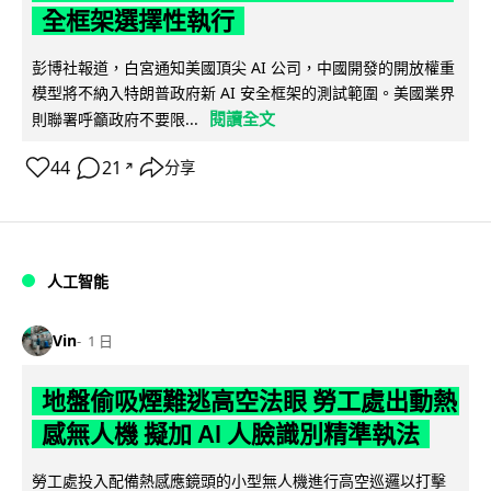
全框架選擇性執行
彭博社報道，白宮通知美國頂尖 AI 公司，中國開發的開放權重
模型將不納入特朗普政府新 AI 安全框架的測試範圍。美國業界
閱讀全文
則聯署呼籲政府不要限...
44
21
分享
↗
人工智能
Vin
1 日
地盤偷吸煙難逃高空法眼 勞工處出動熱
感無人機 擬加 AI 人臉識別精準執法
勞工處投入配備熱感應鏡頭的小型無人機進行高空巡邏以打擊