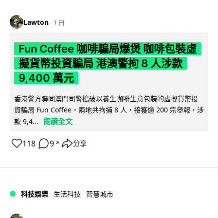
Lawton
1 日
Fun Coffee 咖啡騙局爆煲 咖啡包裝虛
擬貨幣投資騙局 港澳警拘 8 人涉款
9,400 萬元
香港警方聯同澳門司警搗破以養生咖啡生意包裝的虛擬貨幣投
資騙局 Fun Coffee，兩地共拘捕 8 人，接獲逾 200 宗舉報，涉
閱讀全文
款 9,4...
118
9
分享
↗
科技娛樂
生活科技
智慧城市