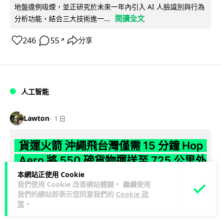
地盤違例吸煙，並正研究於未來一年內引入 AI 人臉識別與行為
閱讀全文
分析功能，結合三大技術進一...
246
55
分享
↗
人工智能
Lawton
1 日
貨運火箭 沖繩飛台灣僅需 15 分鐘 Hop
Aero 將 550 磅貨物運送至 725 公里外
本網站正使用 Cookie
【真正用火箭送貨】美國初創 Hop Aero 公開自動駕駛貨運火
我們使用 Cookie 改善網站體驗。 繼續使用
箭，聲稱可在 15 分鐘內將 250 公斤物資投送 750 公里外，並
我們的網站即表示您同意我們的
Cookie 政
閱讀全文
策
。
以沖繩...