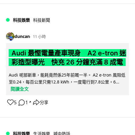
科技娛樂
科技新聞
duncan
11 小時
Audi 最慳電量產車現身 A2 e-tron 迷
彩造型曝光 快充 26 分鐘充滿 8 成電
Audi 呢部新車，能耗竟然係25年前嘅一半。 A2 e-tron 風阻低
至0.24，每百公里只需12.8 kWh，一度電行到7.8公里。6...
閱讀全文
5
1
分享
↗
科技娛樂
生活娛樂
城中熱話