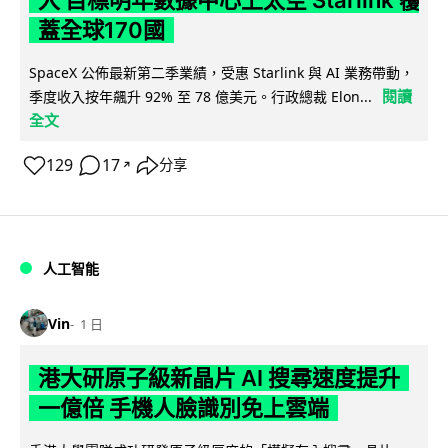
入 目標明年數據中心上太空 Starlink 覆
蓋全球170國
SpaceX 公佈最新第二季業績，受惠 Starlink 與 AI 業務帶動，
閱讀
季度收入按年飆升 92% 至 78 億美元。行政總裁 Elon...
全文
129
17
分享
↗
人工智能
Vin
1 日
港大研原子級新晶片 AI 搜尋速度提升
一億倍 手機人臉識別免上雲端