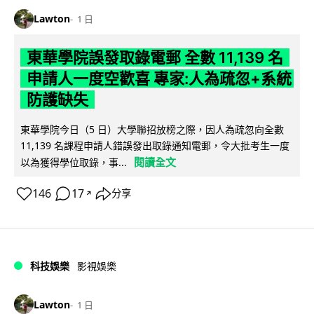
Lawton
1 日
東華學院誤發取錄電郵 全數 11,139 名
申請人一度空歡喜 專家:人為疏忽+系統
防護缺失
東華學院今日（5 日）大學聯招放榜之際，因人為疏忽向全數
11,139 名課程申請人錯誤發出取錄通知電郵，令大批考生一度
閱讀全文
以為獲得學位取錄，事...
146
17
分享
↗
科技娛樂
影視娛樂
Lawton
1 日