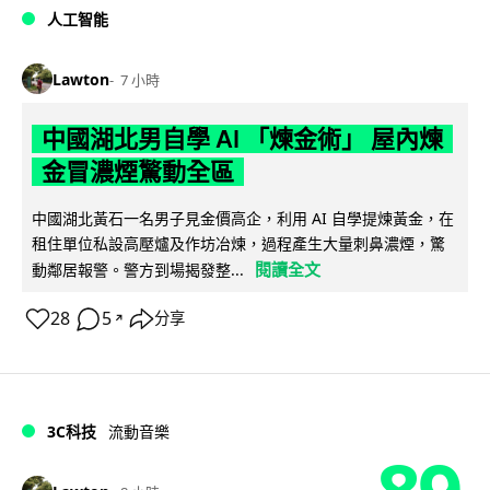
人工智能
Lawton
7 小時
中國湖北男自學 AI 「煉金術」 屋內煉
金冒濃煙驚動全區
中國湖北黃石一名男子見金價高企，利用 AI 自學提煉黃金，在
租住單位私設高壓爐及作坊冶煉，過程產生大量刺鼻濃煙，驚
閱讀全文
動鄰居報警。警方到場揭發整...
28
5
分享
↗
3C科技
流動音樂