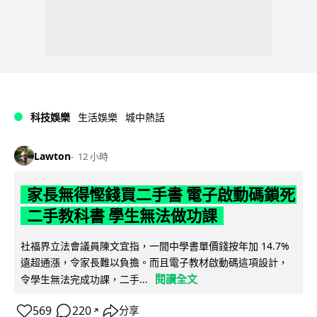
科技娛樂
生活娛樂
城中熱話
Lawton
12 小時
家長無得慳錢買二手書 電子啟動碼鎖死
二手教科書 學生無法做功課
社福界立法會議員陳文宜指，一間中學書單價錢按年加 14.7%
遠超通漲，令家長難以負擔。而且電子教材啟動碼這項設計，
閱讀全文
令學生無法完成功課，二手...
569
220
分享
↗