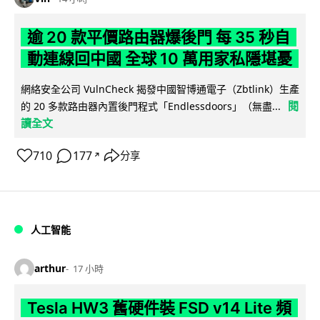
逾 20 款平價路由器爆後門 每 35 秒自
動連線回中國 全球 10 萬用家私隱堪憂
網絡安全公司 VulnCheck 揭發中國智博通電子（Zbtlink）生產
閱
的 20 多款路由器內置後門程式「Endlessdoors」（無盡...
讀全文
710
177
分享
↗
人工智能
arthur
17 小時
Tesla HW3 舊硬件裝 FSD v14 Lite 頻