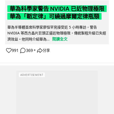
華為科學家警告 NVIDIA 已近物理極限
華為「韜定律」可繞過摩爾定律瓶頸
華為半導體首席科學家廖恒罕見接受近 5 小時專訪，警告
NVIDIA 等西方晶片巨頭正逼近物理極限，傳統製程升級已失經
閱讀全文
濟效益。他同時介紹華為...
991
369
分享
↗
ADVERTISEMENT