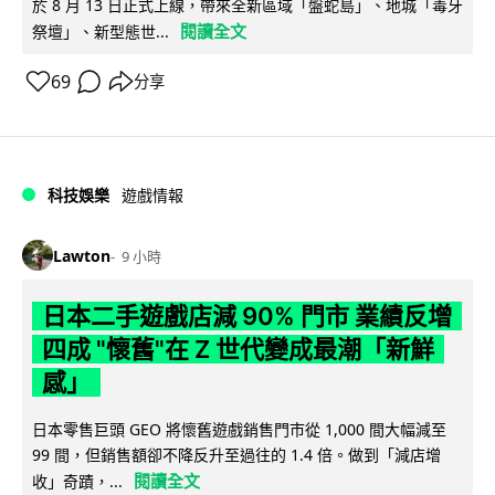
於 8 月 13 日正式上線，帶來全新區域「盤蛇島」、地城「毒牙
閱讀全文
祭壇」、新型態世...
69
分享
科技娛樂
遊戲情報
Lawton
9 小時
日本二手遊戲店減 90% 門市 業績反增
四成 "懷舊"在 Z 世代變成最潮「新鮮
感」
日本零售巨頭 GEO 將懷舊遊戲銷售門市從 1,000 間大幅減至
99 間，但銷售額卻不降反升至過往的 1.4 倍。做到「減店增
閱讀全文
收」奇蹟，...