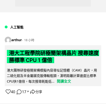
人工智能
arthur
18 小時
港大工程學院研極簡架構晶片 搜尋速度
勝標準 CPU 1 億倍
港大團隊研發極簡架構模擬內容尋址記憶體（CAM）晶片，用
二硫化鉬及半金屬銻克服傳輸瓶頸，漢明距離計算速度比標準
閱讀全文
CPU快1億倍，每次搜尋耗能低...
40
17
分享
↗