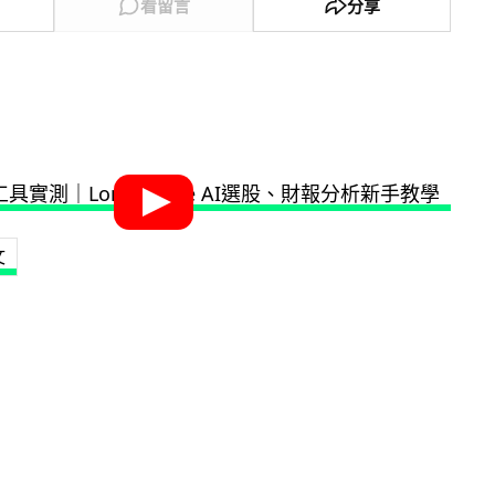
看留言
分享
文