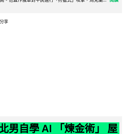
分享
北男自學 AI 「煉金術」 屋