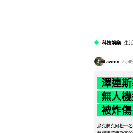
科技娛樂
生
Lawton
8 小時
澤連斯
無人機
被炸傷
烏克蘭克爾松一名 
蘭總統澤連斯基公