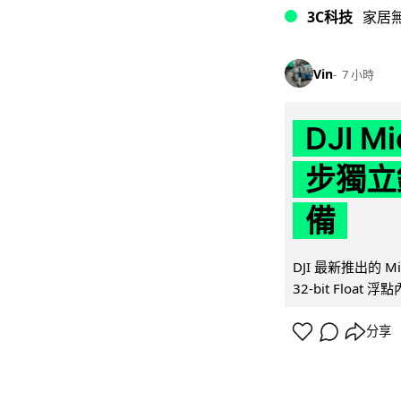
3C科技
家居
Vin
7 小時
DJI M
步獨立錄
備
DJI 最新推出的 
32-bit Float
分享