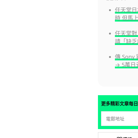
任天堂日
時 但馬
任天堂對 
請「缺乏
傳 Son
→ 5萬
更多精彩文章每日