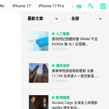
Air
iPhone 17
iPhone 17 Pro
AirPods Pro 3
Ap
最新文章
全部
人工智能
靠快閃記憶體紓緩 DRAM 不足
KIOXIA 推 XL1 記憶體...
05.08.2026
資訊保安
東華學院誤發取錄電郵 全數
11,139 名申請人一度空歡喜 ...
05.08.2026
影視娛樂
Nicolas Cage 主演未上映電影
Netflix 遺失未加...