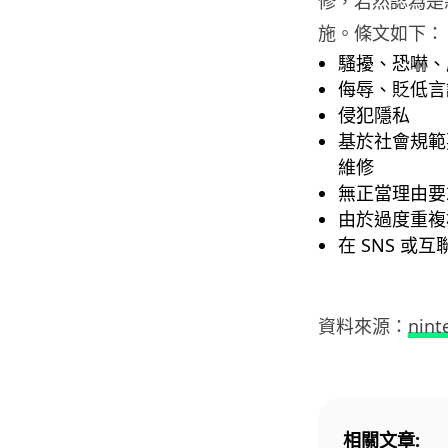
修，若然認為是
施。條文如下：
騷擾、恐嚇、
侮辱、貶低言
侵犯隱私
基於社會規範
維修
無正當理由要
由於過度重複
在 SNS 或
資料來源：
nint
相關文章: