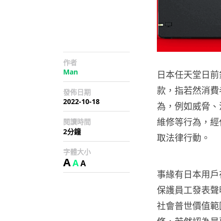
作者
Man
日本任天堂日前
款，指若然消費
發佈日期
2022-10-18
為，例如威脅、
維修等行為，經
閱讀時間
2分鐘
取法律行動。
字體大小
A
A
A
事緣有日本用戶
保護員工發表聲
社會普世價值範