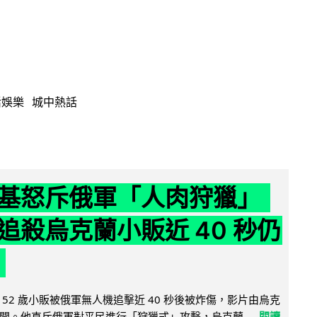
活娛樂
城中熱話
基怒斥俄軍「人肉狩獵」
追殺烏克蘭小販近 40 秒仍
52 歲小販被俄軍無人機追擊近 40 秒後被炸傷，影片由烏克
開。他直斥俄軍對平民進行「狩獵式」攻擊，烏克蘭...
閱讀