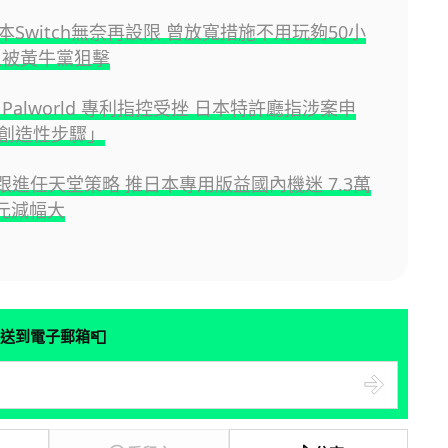
本Switch無奈再設限 曾放寬措施不用玩夠50小
上被黃牛黨狙擊
Palworld 專利指控受挫 日本特許廳指涉案申
創造性步驟」
y 跟進任天堂策略 推日本專用版益國內機迷 7.3萬
日元減幅大
📮
送到電子郵箱