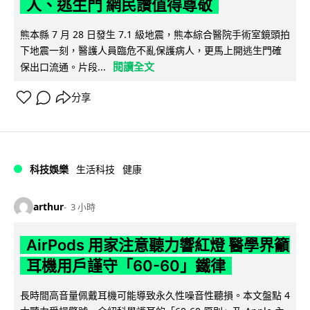
人、逃生門 網民讚值得尊敬
熊本縣 7 月 28 日發生 7.1 級地震，熊本綜合醫院手術室鏡頭拍
下地震一刻，醫護人員臨危不亂保護病人，更馬上開逃生門確
閱讀全文
保出口流通。片段...
分享
科技娛樂
生活科技
健康
arthur
3 小時
AirPods 用家注意聽力響紅燈 醫學界籲
耳機用戶謹守「60-60」鐵律
長時間高音量佩戴耳機可能導致永久性噪音性聽損。本文盤點 4