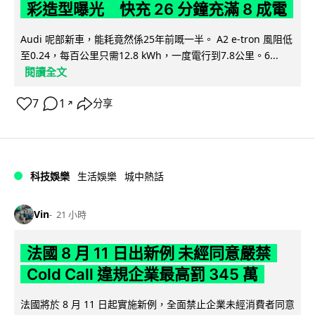
彩造型曝光 快充 26 分鐘充滿 8 成電
Audi 呢部新車，能耗竟然係25年前嘅一半。 A2 e-tron 風阻低
至0.24，每百公里只需12.8 kWh，一度電行到7.8公里。6...
閱讀全文
7
1
分享
↗
科技娛樂
生活娛樂
城中熱話
Vin
21 小時
法國 8 月 11 日出新例 未經同意嚴禁
Cold Call 違規企業最高罰 345 萬
法國將於 8 月 11 日起實施新例，全面禁止企業未經消費者同意