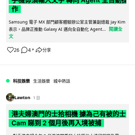
手機毋須輸入文字 轉向 Agent 全自動操
作
Samsung 電子 MX 部門顧客體驗辦公室主管兼副總裁 Jay Kim
閱讀全
表示，品牌正推動 Galaxy AI 邁向全自動化 Agent...
文
26
4
分享
↗
科技娛樂
生活娛樂
城中熱話
Lawton
1 日
港夫婦澳門的士拾相機 據為己有被的士
Cam 睇到 2 個月後再入境被捕