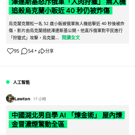
澤連斯基怒斥俄軍「人肉狩獵」 無人機
追殺烏克蘭小販近 40 秒仍被炸傷
烏克蘭克爾松一名 52 歲小販被俄軍無人機追擊近 40 秒後被炸
傷，影片由烏克蘭總統澤連斯基公開。他直斥俄軍對平民進行
閱讀全文
「狩獵式」攻擊，烏克蘭...
95
54
分享
↗
人工智能
Lawton
17 小時
中國湖北男自學 AI 「煉金術」 屋內煉
金冒濃煙驚動全區