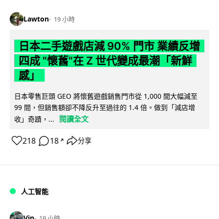
Lawton
19 小時
日本二手遊戲店減 90% 門市 業績反增
四成 "懷舊"在 Z 世代變成最潮「新鮮
感」
日本零售巨頭 GEO 將懷舊遊戲銷售門市從 1,000 間大幅減至
99 間，但銷售額卻不降反升至過往的 1.4 倍。做到「減店增
閱讀全文
收」奇蹟，...
218
18
分享
↗
人工智能
Vin
19 小時