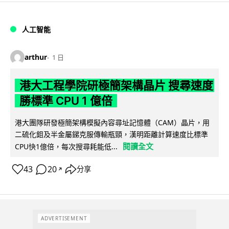
人工智能
arthur
1 日
港大工程學院研極簡架構晶片 搜尋速度
勝標準 CPU 1 億倍
港大團隊研發極簡架構模擬內容尋址記憶體（CAM）晶片，用
二硫化鉬及半金屬銻克服傳輸瓶頸，漢明距離計算速度比標準
閱讀全文
CPU快1億倍，每次搜尋耗能低...
43
20
分享
↗
ADVERTISEMENT