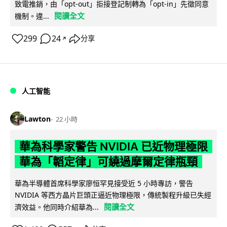
致電推銷，由「opt-out」拒接登記制轉為「opt-in」先徵同意
閱讀全文
機制。違...
299
24
分享
↗
人工智能
Lawton
22 小時
華為科學家警告 NVIDIA 已近物理極限
華為「韜定律」可繞過摩爾定律瓶頸
華為半導體首席科學家廖恒罕見接受近 5 小時專訪，警告
NVIDIA 等西方晶片巨頭正逼近物理極限，傳統製程升級已失經
閱讀全文
濟效益。他同時介紹華為...