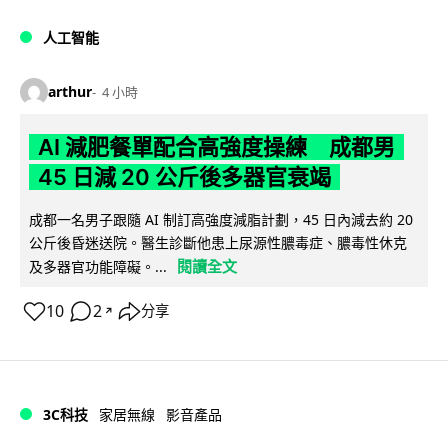
人工智能
arthur
4 小時
AI 減肥餐單配合高強度操練 成都男
45 日減 20 公斤後多器官衰竭
成都一名男子跟隨 AI 制訂高強度減脂計劃，45 日內減去約 20
公斤後昏迷送院。醫生診斷他患上尿源性膿毒症、膿毒性休克
閱讀全文
及多器官功能障礙。...
10
2
分享
↗
3C科技
家居無線
影音產品