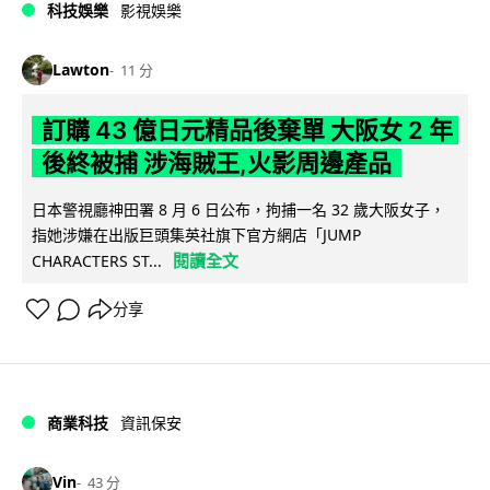
科技娛樂
影視娛樂
Lawton
11 分
訂購 43 億日元精品後棄單 大阪女 2 年
後終被捕 涉海賊王,火影周邊產品
日本警視廳神田署 8 月 6 日公布，拘捕一名 32 歲大阪女子，
指她涉嫌在出版巨頭集英社旗下官方網店「JUMP
閱讀全文
CHARACTERS ST...
分享
商業科技
資訊保安
Vin
43 分