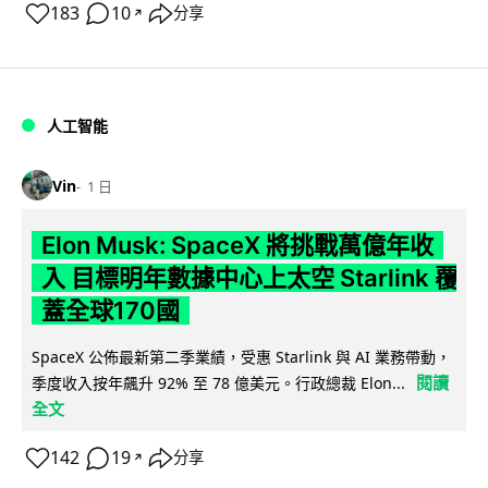
183
10
分享
↗
人工智能
Vin
1 日
Elon Musk: SpaceX 將挑戰萬億年收
入 目標明年數據中心上太空 Starlink 覆
蓋全球170國
SpaceX 公佈最新第二季業績，受惠 Starlink 與 AI 業務帶動，
閱讀
季度收入按年飆升 92% 至 78 億美元。行政總裁 Elon...
全文
142
19
分享
↗