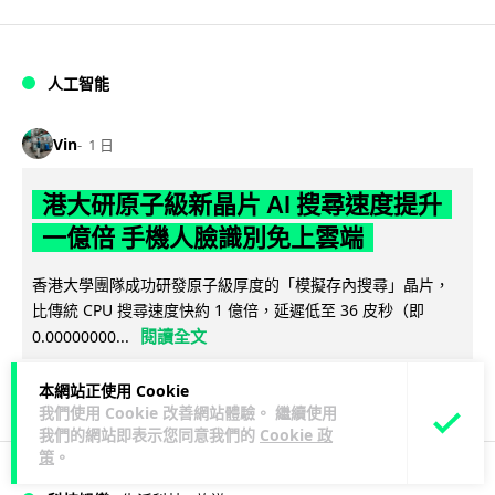
人工智能
Vin
1 日
港大研原子級新晶片 AI 搜尋速度提升
一億倍 手機人臉識別免上雲端
香港大學團隊成功研發原子級厚度的「模擬存內搜尋」晶片，
比傳統 CPU 搜尋速度快約 1 億倍，延遲低至 36 皮秒（即
閱讀全文
0.00000000...
381
86
分享
↗
本網站正使用 Cookie
我們使用 Cookie 改善網站體驗。 繼續使用
我們的網站即表示您同意我們的
Cookie 政
策
。