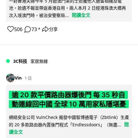
一對香港夫婦今年 5 月遊澳門乘的士拾獲他人遺留相機及電
池，拾遺不報並帶返香港自用。兩人本月 2 日經港珠澳大橋再
閱讀全文
次入境澳門時，被治安警察局...
506
73
分享
↗
3C科技
家居無線
Vin
1 日
逾 20 款平價路由器爆後門 每 35 秒自
動連線回中國 全球 10 萬用家私隱堪憂
網絡安全公司 VulnCheck 揭發中國智博通電子（Zbtlink）生產
閱
的 20 多款路由器內置後門程式「Endlessdoors」（無盡...
讀全文