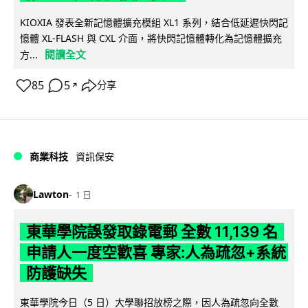
KIOXIA 發表全新記憶體擴充模組 XL1 系列，結合低延遲快閃記
憶體 XL-FLASH 與 CXL 介面，將快閃記憶體轉化為記憶體擴充
閱讀全文
方...
85
5
分享
↗
商業科技
資訊保安
Lawton
1 日
東華學院誤發取錄電郵 全數 11,139 名
申請人一度空歡喜 專家:人為疏忽+系統
防護缺失
東華學院今日（5 日）大學聯招放榜之際，因人為疏忽向全數