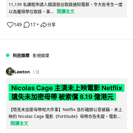
11,139 名課程申請人錯誤發出取錄通知電郵，令大批考生一度
閱讀全文
以為獲得學位取錄，事...
149
17
分享
↗
科技娛樂
影視娛樂
Lawton
1 日
Nicolas Cage 主演未上映電影 Netflix
遺失未加密母帶 被索償 8.19 億港元
【唔見未加密母帶咁大件事】Netflix 洛杉磯辦公室被竊，未上
映的 Nicolas Cage 電影《Fortitude》母帶亦告失蹤。電影...
閱讀全文