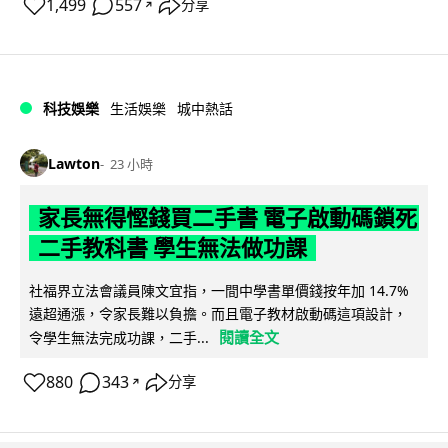
1,499
557
分享
↗
科技娛樂
生活娛樂
城中熱話
Lawton
23 小時
家長無得慳錢買二手書 電子啟動碼鎖死
二手教科書 學生無法做功課
社福界立法會議員陳文宜指，一間中學書單價錢按年加 14.7%
遠超通漲，令家長難以負擔。而且電子教材啟動碼這項設計，
閱讀全文
令學生無法完成功課，二手...
880
343
分享
↗