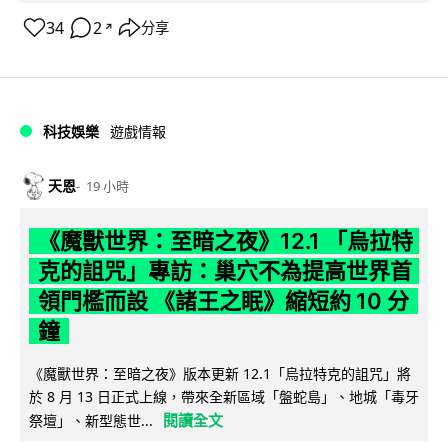
34
2
分享
↗
科技娛樂
遊戲情報
天恩
19 小時
《魔獸世界：至暗之夜》12.1 「烏拉特
克的詛咒」專訪：巢穴不為提高世界首
領門檻而設 《諸王之眠》縮短約 10 分
鐘
《魔獸世界：至暗之夜》版本更新 12.1「烏拉特克的詛咒」將
於 8 月 13 日正式上線，帶來全新區域「盤蛇島」、地城「毒牙
閱讀全文
祭壇」、新型態世...