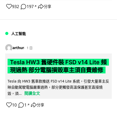
932
197
分享
↗
人工智能
arthur
1 日
Tesla HW3 舊硬件裝 FSD v14 Lite 頻
現過熱 部分電腦損毀車主須自費維修
Tesla 向 HW3 舊車款推送 FSD v14 Lite 系統，引發大量車主反
映自動駕駛電腦嚴重過熱，部分更觸發高溫保護甚至直接燒
閱讀全文
毀，須...
10
1
分享
↗