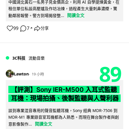
中國湖北黃石一名男子見金價高企，利用 AI 自學提煉黃金，在
租住單位私設高壓爐及作坊冶煉，過程產生大量刺鼻濃煙，驚
閱讀全文
動鄰居報警。警方到場揭發整...
99
7
分享
↗
3C科技
流動音樂
89
Lawton
19 小時
【評測】Sony IER-M500 入耳式監聽
耳機：現場拍攝、後製監聽與人聲利器
談到專業混音專用的聲音監聽耳機，Sony 經典 MDR-7506 到
MDR-M1 專業錄音室耳機都為人熟悉。而現在舞台製作者與創
閱讀全文
意影像製作...