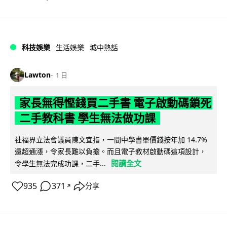
科技娛樂
生活娛樂
城中熱話
Lawton
1 日
家長無得慳錢買二手書 電子啟動碼鎖死
二手教科書 學生無法做功課
社福界立法會議員陳文宜指，一間中學書單價錢按年加 14.7%
遠超通漲，令家長難以負擔。而且電子教材啟動碼這項設計，
閱讀全文
令學生無法完成功課，二手...
935
371
分享
↗