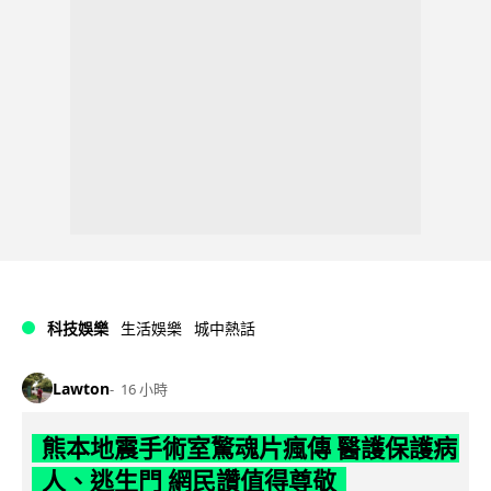
科技娛樂
生活娛樂
城中熱話
Lawton
16 小時
熊本地震手術室驚魂片瘋傳 醫護保護病
人、逃生門 網民讚值得尊敬