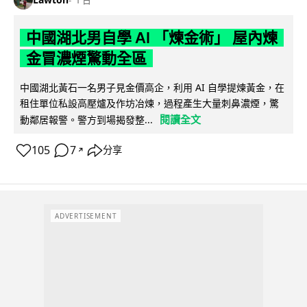
1 日
中國湖北男自學 AI 「煉金術」 屋內煉
金冒濃煙驚動全區
中國湖北黃石一名男子見金價高企，利用 AI 自學提煉黃金，在
租住單位私設高壓爐及作坊冶煉，過程產生大量刺鼻濃煙，驚
閱讀全文
動鄰居報警。警方到場揭發整...
105
7
分享
↗
ADVERTISEMENT