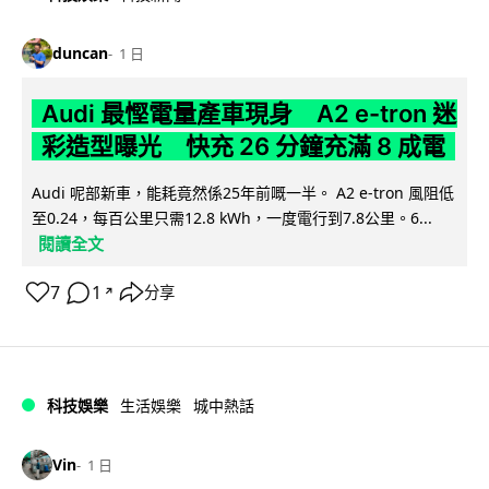
duncan
1 日
Audi 最慳電量產車現身 A2 e-tron 迷
彩造型曝光 快充 26 分鐘充滿 8 成電
Audi 呢部新車，能耗竟然係25年前嘅一半。 A2 e-tron 風阻低
至0.24，每百公里只需12.8 kWh，一度電行到7.8公里。6...
閱讀全文
7
1
分享
↗
科技娛樂
生活娛樂
城中熱話
Vin
1 日