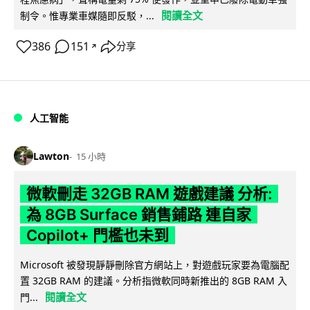
閱讀全文
制令。惟專業車媒隨即反駁，...
386
151
分享
↗
人工智能
Lawton
15 小時
微軟刪走 32GB RAM 遊戲建議 分析:
為 8GB Surface 銷售鋪路 連自家
Copilot+ 門檻也未到
Microsoft 被發現靜靜刪除官方網站上，對遊戲玩家要為電腦配
置 32GB RAM 的建議。分析指微軟同時新推出的 8GB RAM 入
閱讀全文
門...