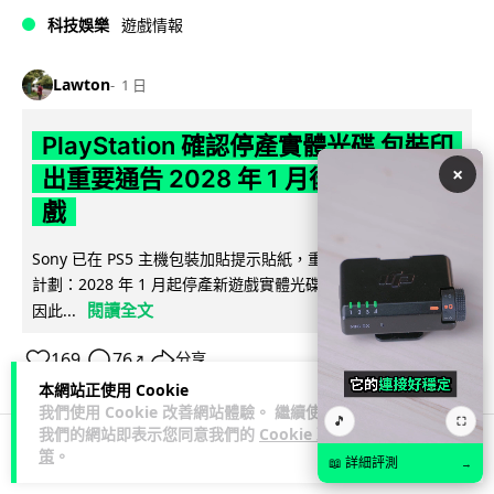
科技娛樂
遊戲情報
Lawton
1 日
PlayStation 確認停產實體光碟 包裝印
×
出重要通告 2028 年 1 月後不出光碟遊
戲
Sony 已在 PS5 主機包裝加貼提示貼紙，重申官方 7 月已公布
計劃：2028 年 1 月起停產新遊戲實體光碟。分析師預期 PS6
閱讀全文
因此...
169
76
分享
↗
本網站正使用 Cookie
我們使用 Cookie 改善網站體驗。 繼續使用
🎵
⛶
我們的網站即表示您同意我們的
Cookie 政
策
。
📖 詳細評測
→
人工智能