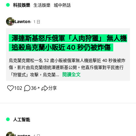
科技娛樂
生活娛樂
城中熱話
Lawton
1 日
澤連斯基怒斥俄軍「人肉狩獵」 無人機
追殺烏克蘭小販近 40 秒仍被炸傷
烏克蘭克爾松一名 52 歲小販被俄軍無人機追擊近 40 秒後被炸
傷，影片由烏克蘭總統澤連斯基公開。他直斥俄軍對平民進行
閱讀全文
「狩獵式」攻擊，烏克蘭...
102
36
分享
↗
人工智能
Lawton