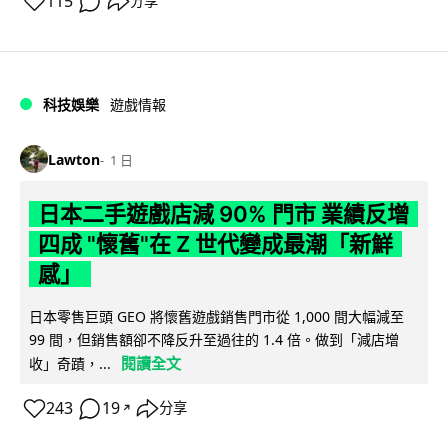
115
分享
科技娛樂
遊戲情報
Lawton
1 日
日本二手遊戲店減 90% 門市 業績反增
四成 "懷舊"在 Z 世代變成最潮「新鮮
感」
日本零售巨頭 GEO 將懷舊遊戲銷售門市從 1,000 間大幅減至
99 間，但銷售額卻不降反升至過往的 1.4 倍。做到「減店增
閱讀全文
收」奇蹟，...
243
19
分享
↗