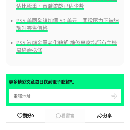
佔比極重，實體遊戲已佔少數
PS5 美國全線加價 50 美元 關稅壓力下被迫
調升零售價格
PS5 液態金屬老化難解 維修專家指所有主機
最終需送修
📮
更多精彩文章每日送到電子郵箱
讚好
0
看留言
分享