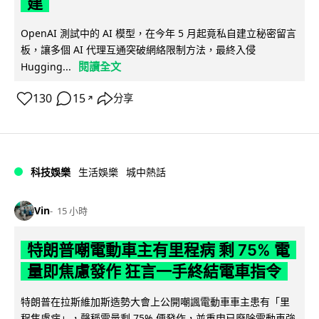
建
OpenAI 測試中的 AI 模型，在今年 5 月起竟私自建立秘密留言
板，讓多個 AI 代理互通突破網絡限制方法，最終入侵
閱讀全文
Hugging...
130
15
分享
↗
科技娛樂
生活娛樂
城中熱話
Vin
15 小時
特朗普嘲電動車主有里程病 剩 75% 電
量即焦慮發作 狂言一手終結電車指令
特朗普在拉斯維加斯造勢大會上公開嘲諷電動車車主患有「里
程焦慮病」，聲稱電量剩 75% 便發作，並重申已廢除電動車強