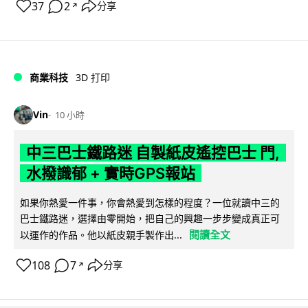
37
2
分享
↗
商業科技
3D 打印
Vin
10 小時
中三巴士鐵路迷 自製紙皮遙控巴士 門,
水撥識郁 + 實時GPS報站
如果你熱愛一件事，你會熱愛到怎樣的程度？一位就讀中三的
巴士鐵路迷，選擇由零開始，把自己的興趣一步步變成真正可
閱讀全文
以運作的作品。他以紙皮親手製作出...
108
7
分享
↗