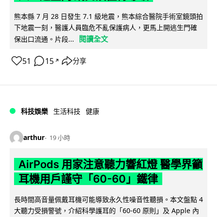
熊本縣 7 月 28 日發生 7.1 級地震，熊本綜合醫院手術室鏡頭拍
下地震一刻，醫護人員臨危不亂保護病人，更馬上開逃生門確
閱讀全文
保出口流通。片段...
51
15
分享
↗
科技娛樂
生活科技
健康
arthur
19 小時
AirPods 用家注意聽力響紅燈 醫學界籲
耳機用戶謹守「60-60」鐵律
長時間高音量佩戴耳機可能導致永久性噪音性聽損。本文盤點 4
大聽力受損警號，介紹科學護耳的「60-60 原則」及 Apple 內