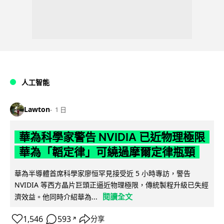
人工智能
Lawton
1 日
華為科學家警告 NVIDIA 已近物理極限
華為「韜定律」可繞過摩爾定律瓶頸
華為半導體首席科學家廖恒罕見接受近 5 小時專訪，警告
NVIDIA 等西方晶片巨頭正逼近物理極限，傳統製程升級已失經
閱讀全文
濟效益。他同時介紹華為...
1,546
593
分享
↗