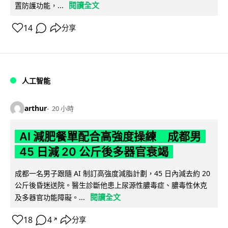
閱讀全文
置防護功能，...
14
分享
人工智能
arthur
20 小時
AI 減肥餐單配合高強度操練 成都男
45 日減 20 公斤後多器官衰竭
成都一名男子跟隨 AI 制訂高強度減脂計劃，45 日內減去約 20
公斤後昏迷送院。醫生診斷他患上尿源性膿毒症、膿毒性休克
閱讀全文
及多器官功能障礙。...
18
4
分享
↗