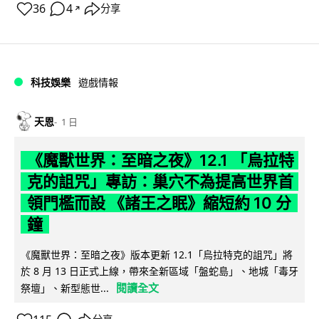
36
4
分享
↗
科技娛樂
遊戲情報
天恩
1 日
《魔獸世界：至暗之夜》12.1 「烏拉特
克的詛咒」專訪：巢穴不為提高世界首
領門檻而設 《諸王之眠》縮短約 10 分
鐘
《魔獸世界：至暗之夜》版本更新 12.1「烏拉特克的詛咒」將
於 8 月 13 日正式上線，帶來全新區域「盤蛇島」、地城「毒牙
閱讀全文
祭壇」、新型態世...