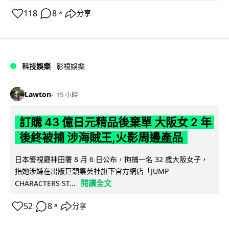
118
8
分享
↗
科技娛樂
影視娛樂
Lawton
15 小時
訂購 43 億日元精品後棄單 大阪女 2 年
後終被捕 涉海賊王,火影周邊產品
日本警視廳神田署 8 月 6 日公布，拘捕一名 32 歲大阪女子，
指她涉嫌在出版巨頭集英社旗下官方網店「JUMP
閱讀全文
CHARACTERS ST...
52
8
分享
↗