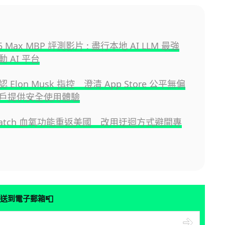
M5 Max MBP 評測影片 : 盡行本地 AI LLM 最強
流動 AI 平台
否認 Elon Musk 指控 澄清 App Store 公平無偏
戶提供安全使用體驗
 Watch 血氧功能重返美國 改用迂迴方式避開專
📮
送到電子郵箱