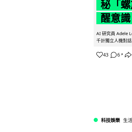
秘「螺
醒意識
AI 研究員 Adel
千計獨立人機對話
43
6
↗
科技娛樂
生