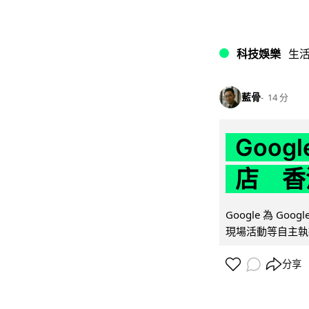
科技娛樂
生
藍骨
14 分
Goo
店 香
Google 為 Go
現場活動等自主執
分享