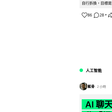
自行拆換，目標是延
86
28
↗
人工智能
藍骨
2 小時
AI 