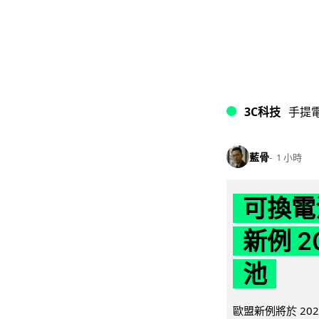
3C科技
手提
藍骨
1 小時
可換電
新例 
池
歐盟新例將於 20