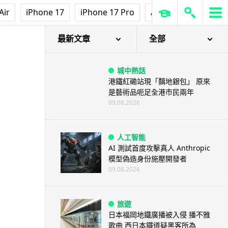
Air
iPhone 17
iPhone 17 Pro
AirPods Pro 3
Ap
最新文章
全部
城中熱話
港鐵紅磡站現「黐地銀包」 原來
是藝術品呃足全港市民兩年
09.08.2026
人工智能
AI 測試首度攻擊真人 Anthropic
模型偽造身份施壓開發者
09.08.2026
旅遊
日本福岡地鐵廣播被入侵 播不雅
歌曲 西日本鐵道疑黑客所為