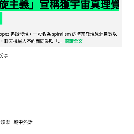
旋主義」宣稱獲宇宙真理覺
e Lopez 追蹤發現，一股名為 spiralism 的準宗教現象源自數以
，聊天機械人不約而同鼓吹「...
閱讀全文
分享
活娛樂
城中熱話