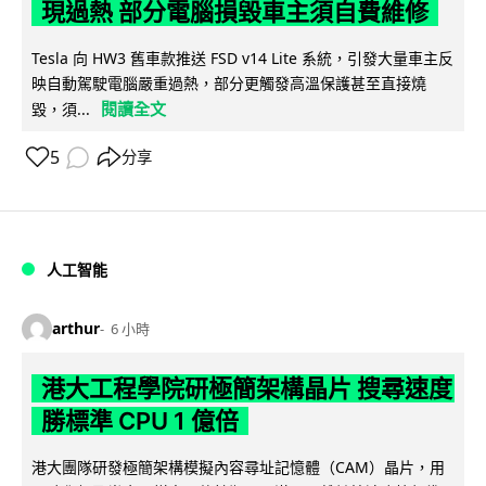
現過熱 部分電腦損毀車主須自費維修
Tesla 向 HW3 舊車款推送 FSD v14 Lite 系統，引發大量車主反
映自動駕駛電腦嚴重過熱，部分更觸發高溫保護甚至直接燒
閱讀全文
毀，須...
5
分享
人工智能
arthur
6 小時
港大工程學院研極簡架構晶片 搜尋速度
勝標準 CPU 1 億倍
港大團隊研發極簡架構模擬內容尋址記憶體（CAM）晶片，用