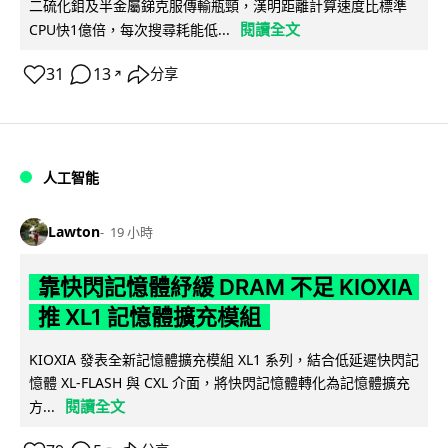
二硫化鉬及半金屬銻克服傳輸瓶頸，漢明距離計算速度比標準
閱讀全文
CPU快1億倍，每次搜尋耗能低...
31
13
分享
↗
人工智能
Lawton
19 小時
靠快閃記憶體紓緩 DRAM 不足 KIOXIA
推 XL1 記憶體擴充模組
KIOXIA 發表全新記憶體擴充模組 XL1 系列，結合低延遲快閃記
憶體 XL-FLASH 與 CXL 介面，將快閃記憶體轉化為記憶體擴充
閱讀全文
方...