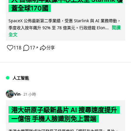
蓋全球170國
SpaceX 公佈最新第二季業績，受惠 Starlink 與 AI 業務帶動，
閱讀
季度收入按年飆升 92% 至 78 億美元。行政總裁 Elon...
全文
118
17
分享
↗
人工智能
Vin
21 小時
港大研原子級新晶片 AI 搜尋速度提升
一億倍 手機人臉識別免上雲端