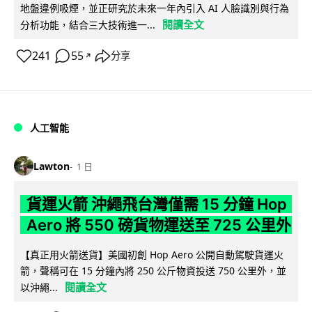
地盤違例吸煙，並正研究於未來一年內引入 AI 人臉識別與行為
閱讀全文
分析功能，結合三大技術進一...
241
55
分享
↗
人工智能
Lawton
1 日
貨運火箭 沖繩飛台灣僅需 15 分鐘 Hop
Aero 將 550 磅貨物運送至 725 公里外
【真正用火箭送貨】美國初創 Hop Aero 公開自動駕駛貨運火
箭，聲稱可在 15 分鐘內將 250 公斤物資投送 750 公里外，並
閱讀全文
以沖繩...