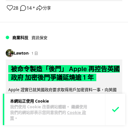
28
14
分享
↗
商業科技
資訊保安
Lawton
1 日
被命令製造「後門」 Apple 再控告英國
政府 加密後門爭議延燒逾 1 年
Apple 證實已就英國政府要求取得用戶加密資料一事，向英國
調查權力法庭提出新一輪法律訴訟。英國政府要求 Apple 建立
本網站正使用 Cookie
閱讀全文
「後門」以存取全球...
我們使用 Cookie 改善網站體驗。 繼續使用
我們的網站即表示您同意我們的
Cookie 政
307
40
分享
↗
策
。