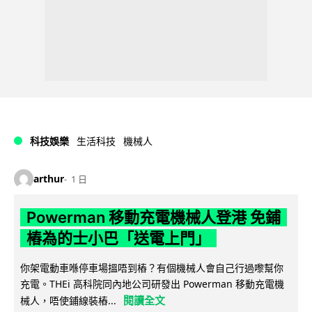
科技娛樂
生活科技
機械人
arthur
1 日
Powerman 移動充電機械人登港 免鋪
樁為的士小巴「送電上門」
你架電動車喺停車場搵唔到樁？有個機械人會自己行過嚟幫你
充電。THEi 高科院同內地公司研發出 Powerman 移動充電機
閱讀全文
械人，唔使鋪線裝樁...