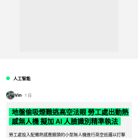
人工智能
Vin
1 日
地盤偷吸煙難逃高空法眼 勞工處出動熱
感無人機 擬加 AI 人臉識別精準執法
勞工處投入配備熱感應鏡頭的小型無人機進行高空巡邏以打擊