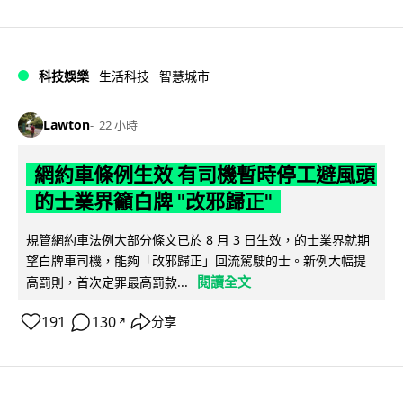
科技娛樂
生活科技
智慧城市
Lawton
22 小時
網約車條例生效 有司機暫時停工避風頭
的士業界籲白牌 "改邪歸正"
規管網約車法例大部分條文已於 8 月 3 日生效，的士業界就期
望白牌車司機，能夠「改邪歸正」回流駕駛的士。新例大幅提
閱讀全文
高罰則，首次定罪最高罰款...
191
130
分享
↗