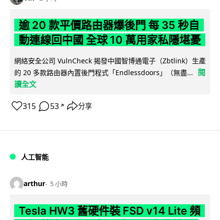
逾 20 款平價路由器爆後門 每 35 秒自
動連線回中國 全球 10 萬用家私隱堪憂
網絡安全公司 VulnCheck 揭發中國智博通電子（Zbtlink）生產
閱
的 20 多款路由器內置後門程式「Endlessdoors」（無盡...
讀全文
315
53
分享
↗
人工智能
arthur
5 小時
Tesla HW3 舊硬件裝 FSD v14 Lite 頻