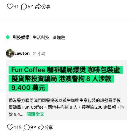
31
5
分享
↗
科技娛樂
生活科技
區塊鏈
Lawton
21 小時
Fun Coffee 咖啡騙局爆煲 咖啡包裝虛
擬貨幣投資騙局 港澳警拘 8 人涉款
9,400 萬元
香港警方聯同澳門司警搗破以養生咖啡生意包裝的虛擬貨幣投
資騙局 Fun Coffee，兩地共拘捕 8 人，接獲逾 200 宗舉報，涉
閱讀全文
款 9,4...
115
9
分享
↗