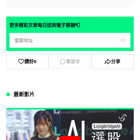
📮
更多精彩文章每日送到電子郵箱
讚好
0
看留言
分享
最新影片