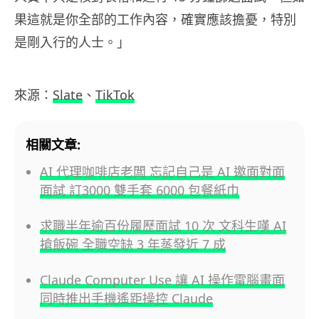
果這就是你全部的工作內容，確實應該擔憂，特別
是剛入行的人士。」
來源：
Slate
、
TikTok
相關文章:
AI 代理咖啡店老闆 忘記自己是 AI 邀面對面
面試 訂3000 雙手套 6000 包餐紙巾
求職半年逾百份履歷面試 10 次 文科生嘆 AI
搶飯碗 全職空缺 3 年蒸發近 7 成
Claude Computer Use 讓 AI 操作電腦畫面
同時推出手機遙距操控 Claude