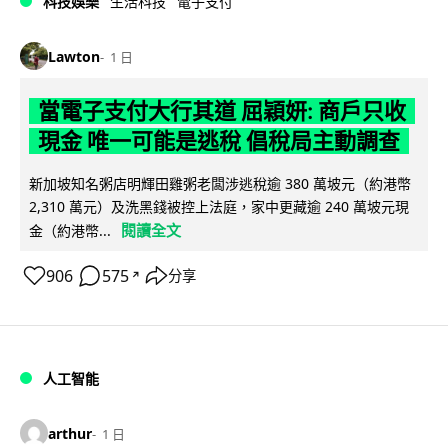
科技娛樂
生活科技
電子支付
Lawton
1 日
當電子支付大行其道 屈穎妍: 商戶只收
現金 唯一可能是逃稅 倡稅局主動調查
新加坡知名粥店明輝田雞粥老闆涉逃稅逾 380 萬坡元（約港幣
2,310 萬元）及洗黑錢被控上法庭，家中更藏逾 240 萬坡元現
閱讀全文
金（約港幣...
906
575
分享
↗
人工智能
arthur
1 日