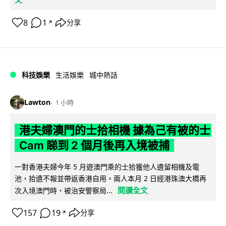
8
1
分享
↗
科技娛樂
生活娛樂
城中熱話
Lawton
1 小時
港夫婦澳門的士拾相機 據為己有被的士
Cam 睇到 2 個月後再入境被捕
一對香港夫婦今年 5 月遊澳門乘的士拾獲他人遺留相機及電
池，拾遺不報並帶返香港自用。兩人本月 2 日經港珠澳大橋再
閱讀全文
次入境澳門時，被治安警察局...
157
19
分享
↗