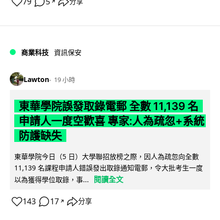
79
5
分享
↗
商業科技
資訊保安
Lawton
19 小時
東華學院誤發取錄電郵 全數 11,139 名
申請人一度空歡喜 專家:人為疏忽+系統
防護缺失
東華學院今日（5 日）大學聯招放榜之際，因人為疏忽向全數
11,139 名課程申請人錯誤發出取錄通知電郵，令大批考生一度
閱讀全文
以為獲得學位取錄，事...
143
17
分享
↗