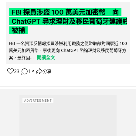
FBI 探員涉盜 100 萬美元加密幣 向
ChatGPT 尋求理財及移民葡萄牙建議終
被捕
FBI 一名資深反情報探員涉嫌利用職務之便盜取敵對國家近 100
萬美元加密貨幣，事後更向 ChatGPT 諮詢理財及移民葡萄牙方
閱讀全文
案，最終因...
23
1
分享
↗
ADVERTISEMENT