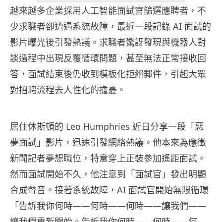
越來越多企業採用人工智能面試官篩選應聘者，不
少求職者卻遭遇系統故障，最近一段記錄 AI 面試的
影片曝光後引發熱議。求職者驚訝發現與機器人對
談過程中出現反覆循環問題，甚至無法正常接收回
答，面試結束後仍收到模板化拒絕郵件，引起大眾
對招聘流程去人性化的擔憂。
居住休斯頓的 Leo Humphries 近日分享一段「惡
夢面試」影片，迅速引發網絡熱議。他本來為應徵
新聞記者夢想職位，特意穿上正裝參加遙距面試。
然而面試開始不久，他注意到「面試官」發出明顯
合成聲音。接著系統故障，AI 面試官開始無限循環
「告訴我你何時——何時——何時——讓我們——
讓我們重新開始。告訴我你何時——何時——何