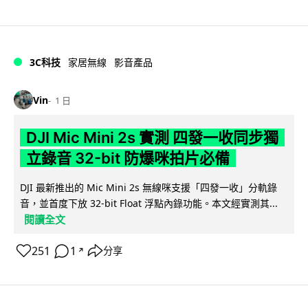
3C科技
家居無線
影音產品
Vin
1 日
DJI Mic Mini 2s 實測 四發一收同步獨
立錄音 32-bit 防爆咪拍片必備
DJI 最新推出的 Mic Mini 2s 無線咪支援「四發一收」分軌錄
音，並首度下放 32-bit Float 浮點內錄功能。本文經實測其...
閱讀全文
251
1
分享
↗