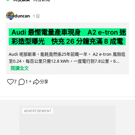
duncan
1 日
Audi 最慳電量產車現身 A2 e-tron 迷
彩造型曝光 快充 26 分鐘充滿 8 成電
Audi 呢部新車，能耗竟然係25年前嘅一半。 A2 e-tron 風阻低
至0.24，每百公里只需12.8 kWh，一度電行到7.8公里。6...
閱讀全文
7
1
分享
↗
ADVERTISEMENT