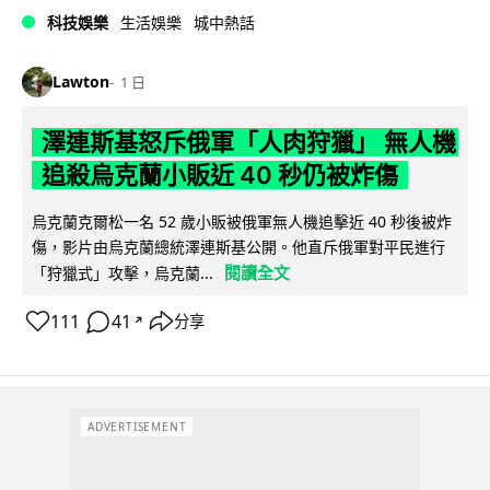
科技娛樂
生活娛樂
城中熱話
Lawton
1 日
澤連斯基怒斥俄軍「人肉狩獵」 無人機
追殺烏克蘭小販近 40 秒仍被炸傷
烏克蘭克爾松一名 52 歲小販被俄軍無人機追擊近 40 秒後被炸
傷，影片由烏克蘭總統澤連斯基公開。他直斥俄軍對平民進行
閱讀全文
「狩獵式」攻擊，烏克蘭...
111
41
分享
↗
ADVERTISEMENT