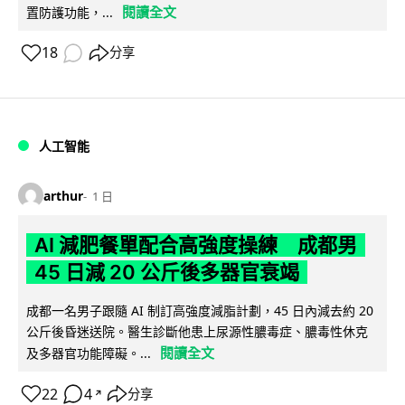
閱讀全文
置防護功能，...
18
分享
人工智能
arthur
1 日
AI 減肥餐單配合高強度操練 成都男
45 日減 20 公斤後多器官衰竭
成都一名男子跟隨 AI 制訂高強度減脂計劃，45 日內減去約 20
公斤後昏迷送院。醫生診斷他患上尿源性膿毒症、膿毒性休克
閱讀全文
及多器官功能障礙。...
22
4
分享
↗