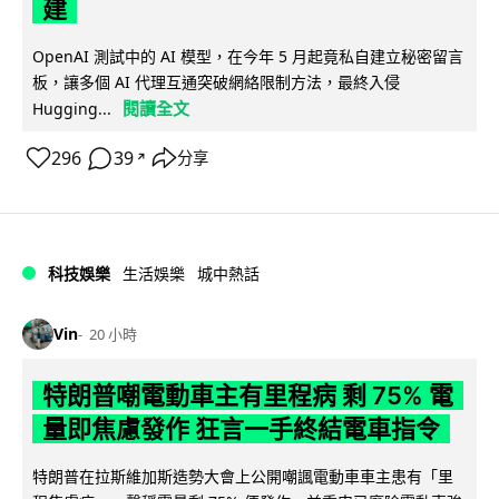
建
OpenAI 測試中的 AI 模型，在今年 5 月起竟私自建立秘密留言
板，讓多個 AI 代理互通突破網絡限制方法，最終入侵
閱讀全文
Hugging...
296
39
分享
↗
科技娛樂
生活娛樂
城中熱話
Vin
20 小時
特朗普嘲電動車主有里程病 剩 75% 電
量即焦慮發作 狂言一手終結電車指令
特朗普在拉斯維加斯造勢大會上公開嘲諷電動車車主患有「里