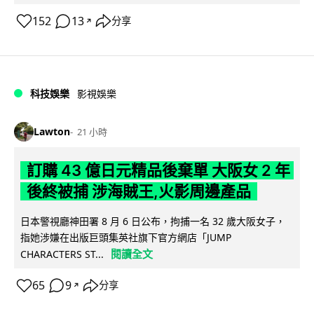
152
13
分享
↗
科技娛樂
影視娛樂
Lawton
21 小時
訂購 43 億日元精品後棄單 大阪女 2 年
後終被捕 涉海賊王,火影周邊產品
日本警視廳神田署 8 月 6 日公布，拘捕一名 32 歲大阪女子，
指她涉嫌在出版巨頭集英社旗下官方網店「JUMP
閱讀全文
CHARACTERS ST...
65
9
分享
↗