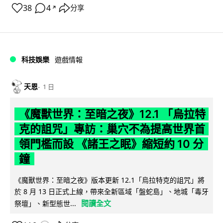
38
4
分享
↗
科技娛樂
遊戲情報
天恩
1 日
《魔獸世界：至暗之夜》12.1 「烏拉特
克的詛咒」專訪：巢穴不為提高世界首
領門檻而設 《諸王之眠》縮短約 10 分
鐘
《魔獸世界：至暗之夜》版本更新 12.1「烏拉特克的詛咒」將
於 8 月 13 日正式上線，帶來全新區域「盤蛇島」、地城「毒牙
閱讀全文
祭壇」、新型態世...