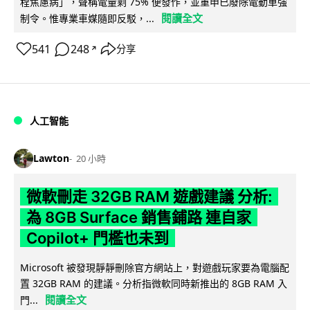
程焦慮病」，聲稱電量剩 75% 便發作，並重申已廢除電動車強
閱讀全文
制令。惟專業車媒隨即反駁，...
541
248
分享
↗
人工智能
Lawton
20 小時
微軟刪走 32GB RAM 遊戲建議 分析:
為 8GB Surface 銷售鋪路 連自家
Copilot+ 門檻也未到
Microsoft 被發現靜靜刪除官方網站上，對遊戲玩家要為電腦配
置 32GB RAM 的建議。分析指微軟同時新推出的 8GB RAM 入
閱讀全文
門...