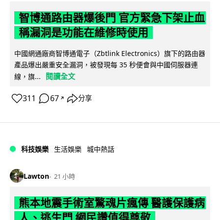
智博通路由器爆後門 官方緊急下架止血
稱漏洞是功能在維修時使用
中國網通廠商智博通電子（Zbtlink Electronics）旗下的路由器
產品爆出嚴重安全漏洞，被發現每 35 秒便會與中國伺服器連
閱讀全文
線，旗...
311
67
分享
↗
科技娛樂
生活娛樂
城中熱話
Lawton
21 小時
熊本地震手術室驚魂片瘋傳 醫護保護病
人、逃生門 網民讚值得尊敬