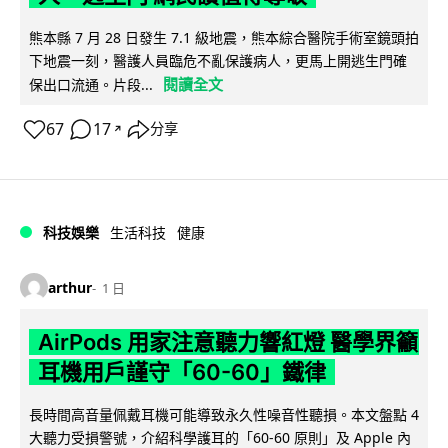
熊本縣 7 月 28 日發生 7.1 級地震，熊本綜合醫院手術室鏡頭拍
下地震一刻，醫護人員臨危不亂保護病人，更馬上開逃生門確
閱讀全文
保出口流通。片段...
67
17
分享
↗
科技娛樂
生活科技
健康
arthur
1 日
AirPods 用家注意聽力響紅燈 醫學界籲
耳機用戶謹守「60-60」鐵律
長時間高音量佩戴耳機可能導致永久性噪音性聽損。本文盤點 4
大聽力受損警號，介紹科學護耳的「60-60 原則」及 Apple 內