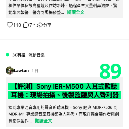
租住單位私設高壓爐及作坊冶煉，過程產生大量刺鼻濃煙，驚
閱讀全文
動鄰居報警。警方到場揭發整...
110
7
分享
↗
3C科技
流動音樂
89
Lawton
1 日
【評測】Sony IER-M500 入耳式監聽
耳機：現場拍攝、後製監聽與人聲利器
談到專業混音專用的聲音監聽耳機，Sony 經典 MDR-7506 到
MDR-M1 專業錄音室耳機都為人熟悉。而現在舞台製作者與創
閱讀全文
意影像製作...