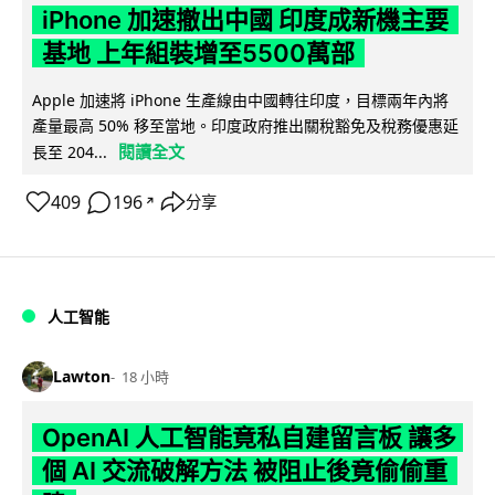
iPhone 加速撤出中國 印度成新機主要
基地 上年組裝增至5500萬部
Apple 加速將 iPhone 生產線由中國轉往印度，目標兩年內將
產量最高 50% 移至當地。印度政府推出關稅豁免及稅務優惠延
閱讀全文
長至 204...
409
196
分享
↗
人工智能
Lawton
18 小時
OpenAI 人工智能竟私自建留言板 讓多
個 AI 交流破解方法 被阻止後竟偷偷重