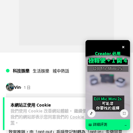
×
科技娛樂
生活娛樂
城中熱話
Vin
1 日
法國 8 月 11 日出新例 未經同意嚴禁
本網站正使用 Cookie
我們使用 Cookie 改善網站體驗。 繼續使用
Cold Call 違規企業最高罰 345 萬
🎵
⛶
我們的網站即表示您同意我們的
Cookie 政
策
。
法國將於 8 月 11 日起實施新例，全面禁止企業未經消費者同意
📖 詳細評測
→
致電推銷，由「opt-out」拒接登記制轉為「opt-in」先徵同意