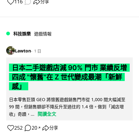
116
分享
科技娛樂
遊戲情報
Lawton
1 日
日本二手遊戲店減 90% 門市 業績反增
四成 "懷舊"在 Z 世代變成最潮「新鮮
感」
日本零售巨頭 GEO 將懷舊遊戲銷售門市從 1,000 間大幅減至
99 間，但銷售額卻不降反升至過往的 1.4 倍。做到「減店增
閱讀全文
收」奇蹟，...
252
20
分享
↗