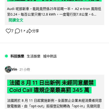
Audi 呢部新車，能耗竟然係25年前嘅一半。 A2 e-tron 風阻低
至0.24，每百公里只需12.8 kWh，一度電行到7.8公里。6...
閱讀全文
7
1
分享
↗
科技娛樂
生活娛樂
城中熱話
Vin
21 小時
法國 8 月 11 日出新例 未經同意嚴禁
Cold Call 違規企業最高罰 345 萬
法國將於 8 月 11 日起實施新例，全面禁止企業未經消費者同意
致電推銷，由「opt-out」拒接登記制轉為「opt-in」先徵同意