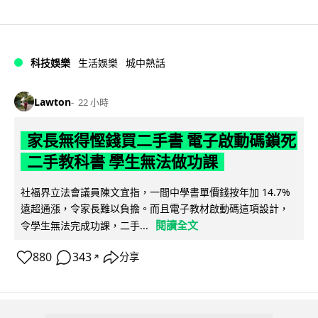
科技娛樂
生活娛樂
城中熱話
Lawton
22 小時
家長無得慳錢買二手書 電子啟動碼鎖死
二手教科書 學生無法做功課
社福界立法會議員陳文宜指，一間中學書單價錢按年加 14.7%
遠超通漲，令家長難以負擔。而且電子教材啟動碼這項設計，
閱讀全文
令學生無法完成功課，二手...
880
343
分享
↗