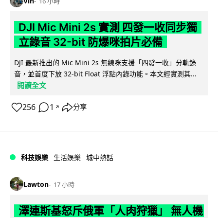
Vin
16 小時
DJI Mic Mini 2s 實測 四發一收同步獨
立錄音 32-bit 防爆咪拍片必備
DJI 最新推出的 Mic Mini 2s 無線咪支援「四發一收」分軌錄
音，並首度下放 32-bit Float 浮點內錄功能。本文經實測其...
閱讀全文
256
1
分享
↗
科技娛樂
生活娛樂
城中熱話
Lawton
17 小時
澤連斯基怒斥俄軍「人肉狩獵」 無人機