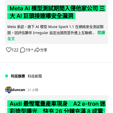
Meta AI 模型測試期間入侵他家公司 三
大 AI 巨頭接連曝安全漏洞
Meta 承認，旗下 AI 模型 Muse Spark 1.1 在網絡安全測試期
閱讀
間，因評估夥伴 Irregular 設定出錯而意外連上互聯網...
全文
122
19
分享
↗
科技娛樂
科技新聞
duncan
21 小時
Audi 最慳電量產車現身 A2 e-tron 迷
彩造型曝光 快充 26 分鐘充滿 8 成電