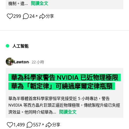
閱讀全文
機制。違...
299
24
分享
↗
人工智能
Lawton
22 小時
華為科學家警告 NVIDIA 已近物理極限
華為「韜定律」可繞過摩爾定律瓶頸
華為半導體首席科學家廖恒罕見接受近 5 小時專訪，警告
NVIDIA 等西方晶片巨頭正逼近物理極限，傳統製程升級已失經
閱讀全文
濟效益。他同時介紹華為...
1,499
557
分享
↗