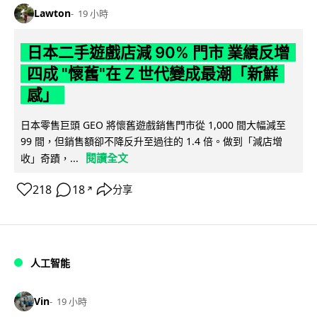
Lawton
19 小時
日本二手遊戲店減 90% 門市 業績反增
四成 "懷舊"在 Z 世代變成最潮「新鮮
感」
日本零售巨頭 GEO 將懷舊遊戲銷售門市從 1,000 間大幅減至
99 間，但銷售額卻不降反升至過往的 1.4 倍。做到「減店增
閱讀全文
收」奇蹟，...
218
18
分享
↗
人工智能
Vin
19 小時