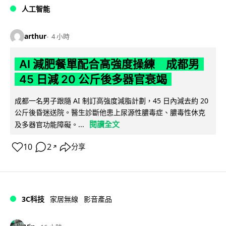
人工智能
arthur
4 小時
AI 減肥餐單配合高強度操練 成都男
45 日減 20 公斤後多器官衰竭
成都一名男子跟隨 AI 制訂高強度減脂計劃，45 日內減去約 20
公斤後昏迷送院。醫生診斷他患上尿源性膿毒症、膿毒性休克
閱讀全文
及多器官功能障礙。...
10
2
分享
↗
3C科技
家居無線
影音產品