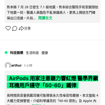
熊本縣 7 月 28 日發生 7.1 級地震，熊本綜合醫院手術室鏡頭拍
下地震一刻，醫護人員臨危不亂保護病人，更馬上開逃生門確
閱讀全文
保出口流通。片段...
分享
科技娛樂
生活科技
健康
arthur
3 小時
AirPods 用家注意聽力響紅燈 醫學界籲
耳機用戶謹守「60-60」鐵律
長時間高音量佩戴耳機可能導致永久性噪音性聽損。本文盤點 4
大聽力受損警號，介紹科學護耳的「60-60 原則」及 Apple 內