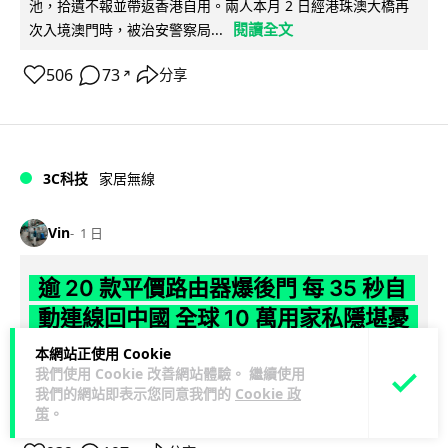
池，拾遺不報並帶返香港自用。兩人本月 2 日經港珠澳大橋再
閱讀全文
次入境澳門時，被治安警察局...
506
73
分享
↗
3C科技
家居無線
Vin
1 日
逾 20 款平價路由器爆後門 每 35 秒自
動連線回中國 全球 10 萬用家私隱堪憂
本網站正使用 Cookie
網絡安全公司 VulnCheck 揭發中國智博通電子（Zbtlink）生產
我們使用 Cookie 改善網站體驗。 繼續使用
閱
的 20 多款路由器內置後門程式「Endlessdoors」（無盡...
我們的網站即表示您同意我們的
Cookie 政
讀全文
策
。