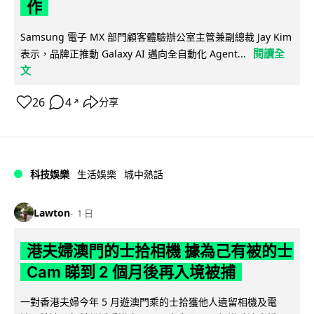
作
Samsung 電子 MX 部門顧客體驗辦公室主管兼副總裁 Jay Kim
閱讀全
表示，品牌正推動 Galaxy AI 邁向全自動化 Agent...
文
26
4
分享
↗
科技娛樂
生活娛樂
城中熱話
Lawton
1 日
港夫婦澳門的士拾相機 據為己有被的士
Cam 睇到 2 個月後再入境被捕
一對香港夫婦今年 5 月遊澳門乘的士拾獲他人遺留相機及電