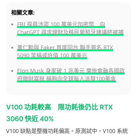
相關文章:
FBI 探員涉盜 100 萬美元加密幣 向
ChatGPT 尋求理財及移民葡萄牙建議終被捕
黃仁勳與 Faker 首度同台 聯手簽名 RTX
5090 笑稱或許值 100 萬美元
Elon Musk 身家破 1 兆美元 樂施會籲各國政
府徵財富稅 稱夠向全球每人派發100美金
V100 功耗較高 限功耗後仍比 RTX
3060 快近 40%
V100 缺點是整機功耗偏高。原測試中，V100 系統