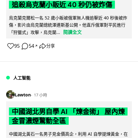
追殺烏克蘭小販近 40 秒仍被炸傷
烏克蘭克爾松一名 52 歲小販被俄軍無人機追擊近 40 秒後被炸
傷，影片由烏克蘭總統澤連斯基公開。他直斥俄軍對平民進行
閱讀全文
「狩獵式」攻擊，烏克蘭...
95
54
分享
↗
人工智能
Lawton
17 小時
中國湖北男自學 AI 「煉金術」 屋內煉
金冒濃煙驚動全區
中國湖北黃石一名男子見金價高企，利用 AI 自學提煉黃金，在