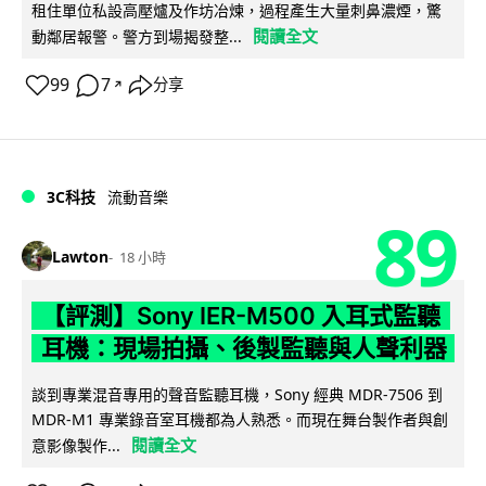
租住單位私設高壓爐及作坊冶煉，過程產生大量刺鼻濃煙，驚
閱讀全文
動鄰居報警。警方到場揭發整...
99
7
分享
↗
3C科技
流動音樂
89
Lawton
18 小時
【評測】Sony IER-M500 入耳式監聽
耳機：現場拍攝、後製監聽與人聲利器
談到專業混音專用的聲音監聽耳機，Sony 經典 MDR-7506 到
MDR-M1 專業錄音室耳機都為人熟悉。而現在舞台製作者與創
閱讀全文
意影像製作...