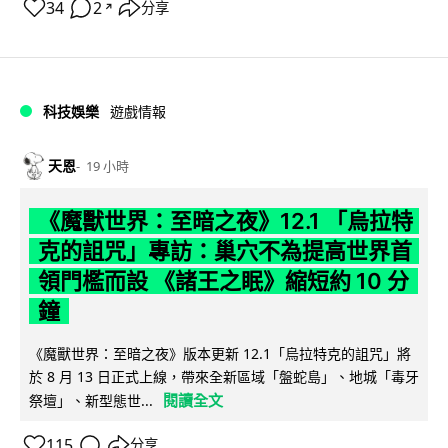
34
2
分享
↗
科技娛樂
遊戲情報
天恩
19 小時
《魔獸世界：至暗之夜》12.1 「烏拉特
克的詛咒」專訪：巢穴不為提高世界首
領門檻而設 《諸王之眠》縮短約 10 分
鐘
《魔獸世界：至暗之夜》版本更新 12.1「烏拉特克的詛咒」將
於 8 月 13 日正式上線，帶來全新區域「盤蛇島」、地城「毒牙
閱讀全文
祭壇」、新型態世...
115
分享