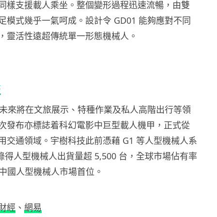
同樣支援載人乘坐。整個變形過程迅速流暢，由雙
足模式幾乎一氣呵成。設計令 GD01 能夠應對不同
，靈活性遠超傳統單一形態機械人。
泛
01 未來將在文旅展示、特種作業及私人高階出行等領
次發布亦標誌着科幻電影中巨型載人機甲，正式從
用交通領域。宇樹科技此前憑藉 G1 等人型機械人系
 年錄得人型機械人出貨量超 5,500 台，全球市場佔有率
穩居中國人型機械人市場首位。
財經
、
網易