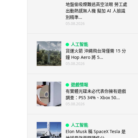
地盤偷吸煙難逃高空法眼 勞工處
出動熱感無人機 擬加 AI 人臉識
別精準...
05.08.2026
人工智能
貨運火箭 沖繩飛台灣僅需 15 分
鐘 Hop Aero 將 5...
05.08.2026
遊戲情報
有實體光碟未必代表你擁有遊戲
調查：PS5 34%、Xbox 50...
05.08.2026
人工智能
Elon Musk 稱 SpaceX Tesla 是
地球最強兩間硬件公...