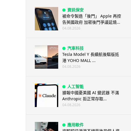
資訊保安
被命令製造「後門」 Apple 再控
告英國政府 加密後門爭議延燒...
04.08.2026
汽車科技
Tesla Model Y 長續航後驅版抵
港 YOHO MALL ...
04.08.2026
人工智能
據報中國憂美國 AI 變武器 不滿
Anthropic 拒正常存取...
04.08.2026
應用軟件
詐騙短訊源源不絕背後是個人資