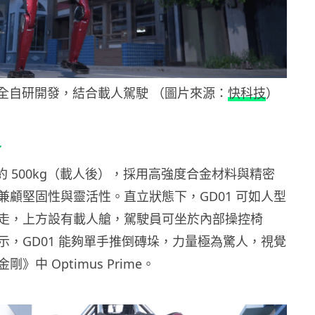
樹全自研開發，結合載人駕駛 （圖片來源：
快科技
）
格
量約 500kg（載人後），採用高強度合金材料與精密
兼顧堅固性與靈活性。直立狀態下，GD01 可如人型
走，上方設有載人艙，駕駛員可坐於內部操控椅
示，GD01 能夠單手推倒磚垛，力量極為驚人，視覺
》中 Optimus Prime。