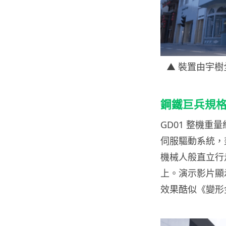
▲ 裝置由宇
鋼鐵巨兵規
GD01 整機重
伺服驅動系統，
機械人般直立行
上。演示影片顯
效果酷似《變形金剛