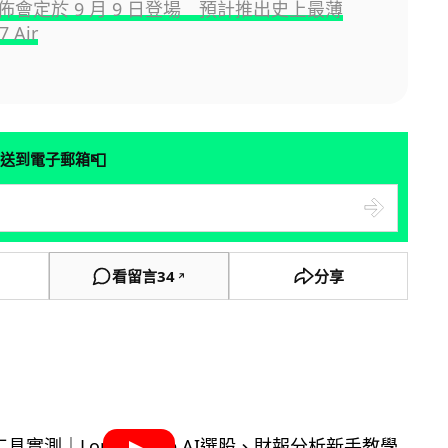
 發佈會定於 9 月 9 日登場 預計推出史上最薄
7 Air
📮
送到電子郵箱
看留言
34
分享
↗