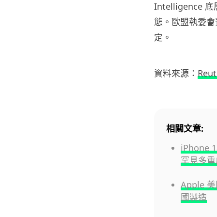
Intellige
態。歐盟執委會預
定。
資料來源：
Reut
相關文章:
iPhone
罕見多重
Apple
國製造