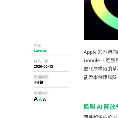
作者
Lawton
Apple 於
Google ，強
發佈日期
2026-05-15
放底層權限的草
能帶來深遠風險
閱讀時間
4分鐘
字體大小
A
A
A
歐盟 AI 開
事件起源於歐盟為落