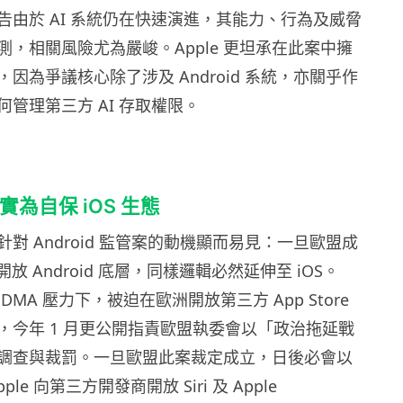
 警告由於 AI 系統仍在快速演進，其能力、行為及威脅
測，相關風險尤為嚴峻。Apple 更坦承在此案中擁
因為爭議核心除了涉及 Android 系統，亦關乎作
管理第三方 AI 存取權限。
e 實為自保 iOS 生態
場針對 Android 監管案的動機顯而易見：一旦歐盟成
 開放 Android 底層，同樣邏輯必然延伸至 iOS。
在 DMA 壓力下，被迫在歐洲開放第三方 App Store
，今年 1 月更公開指責歐盟執委會以「政治拖延戰
調查與裁罰。一旦歐盟此案裁定成立，日後必會以
le 向第三方開發商開放 Siri 及 Apple