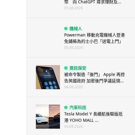
幣 向 ChatGPT 尋求理財及...
05.08.2026
機械人
Powerman 移動充電機械人登港
免鋪樁為的士小巴「送電上門」
05.08.2026
資訊保安
被命令製造「後門」 Apple 再控
告英國政府 加密後門爭議延燒...
04.08.2026
汽車科技
Tesla Model Y 長續航後驅版抵
港 YOHO MALL ...
04.08.2026