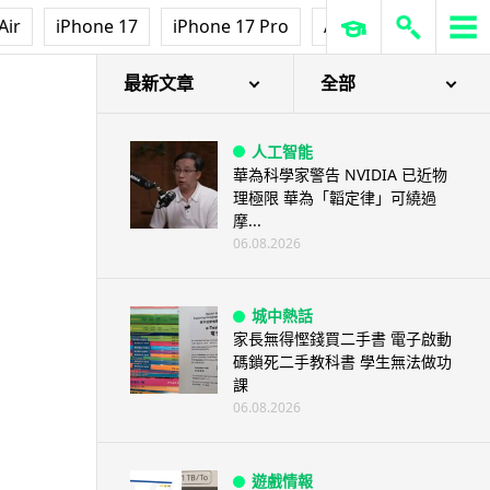
Air
iPhone 17
iPhone 17 Pro
AirPods Pro 3
Ap
S 生態
最新文章
全部
人工智能
華為科學家警告 NVIDIA 已近物
理極限 華為「韜定律」可繞過
摩...
06.08.2026
城中熱話
家長無得慳錢買二手書 電子啟動
碼鎖死二手教科書 學生無法做功
課
06.08.2026
遊戲情報