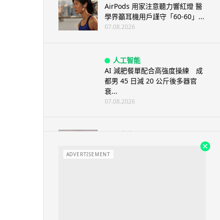
AirPods 用家注意聽力響紅燈 醫
學界籲耳機用戶謹守「60-60」...
07.08.2026
人工智能
AI 減肥餐單配合高強度操練 成
都男 45 日減 20 公斤後多器官
衰...
07.08.2026
影音產品
DJI Mic Mini 2s 實測 四發一收
同步獨立錄音 32-bi...
ADVERTISEMENT
06.08.2026
城中熱話
澤連斯基怒斥俄軍「人肉狩獵」
無人機追殺烏克蘭小販近 40 秒