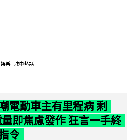
活娛樂
城中熱話
嘲電動車主有里程病 剩
 電量即焦慮發作 狂言一手終
指令