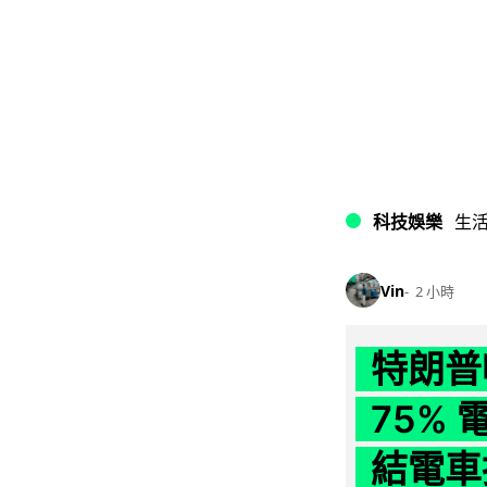
科技娛樂
生
Vin
2 小時
特朗普
75%
結電車