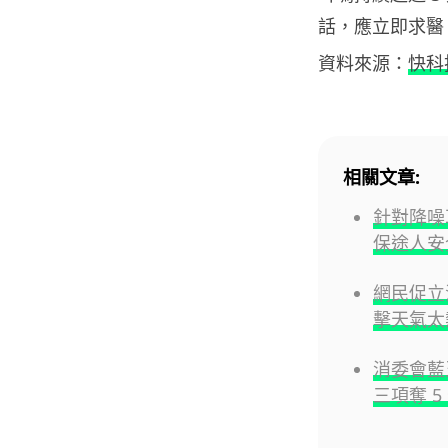
話，應立即求醫
資料來源：
快科
相關文章:
針對降噪耳
保途人安
網民促立
擊天氣太
消委會藍牙
三項奪 5