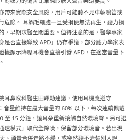
，對聽力的傷害比單純聆聽大聲音樂還要高。
亦帶來實際安全風險，用戶可能聽不見車輛鳴笛或
行危險。 耳蝸毛細胞一旦受損便無法再生，聽力損
的，早期求醫至關重要。值得注意的是，醫學專家
身是否直接導致 APD」仍存爭議，部分聽力學家表
證據顯示降噪耳機會直接引發 APD，在適當音量下
。
力
院耳鼻喉科醫生田輝勣建議，使用耳機應遵守
則」：音量維持在最大音量的 60% 以下，每次連續佩戴
 10 至 15 分鐘，讓耳朵重新接觸自然環境聲。另可選
通透模式」取代全降噪，保留部分環境音。若出現
3 天、頭暈合併走路不穩，或突然聽不清楚別人說