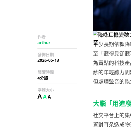
作者
arthur
不少長期依賴降
至「聽得見卻聽
發佈日期
2026-05-13
為賣點的科技產
診的年輕聽力問
閱讀時間
4分鐘
但處理聲音的能
字體大小
A
A
A
大腦「用進
社交平台上的集
置對耳朵造成物