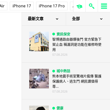
Air
iPhone 17
iPhone 17 Pro
AirPods Pro 3
Ap
最新文章
全部
資訊保安
智博通路由器爆後門 官方緊急下
架止血 稱漏洞是功能在維修時使
用
07.08.2026
城中熱話
熊本地震手術室驚魂片瘋傳 醫護
保護病人、逃生門 網民讚值得
尊...
07.08.2026
健康