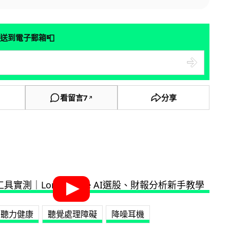
📮
送到電子郵箱
看留言
7
分享
↗
聽力健康
聽覺處理障礙
降噪耳機