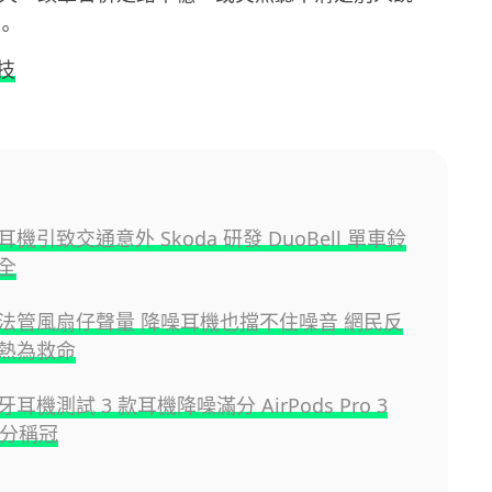
。
技
機引致交通意外 Skoda 研發 DuoBell 單車鈴
全
法管風扇仔聲量 降噪耳機也擋不住噪音 網民反
熱為救命
耳機測試 3 款耳機降噪滿分 AirPods Pro 3
 分稱冠