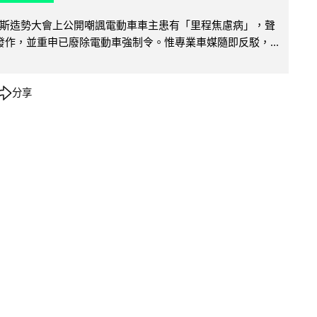
斯造勢大會上公開嘲諷電動車車主患有「里程焦慮病」，聲
便發作，並重申已廢除電動車強制令。惟專業車媒隨即反駁，...
分享